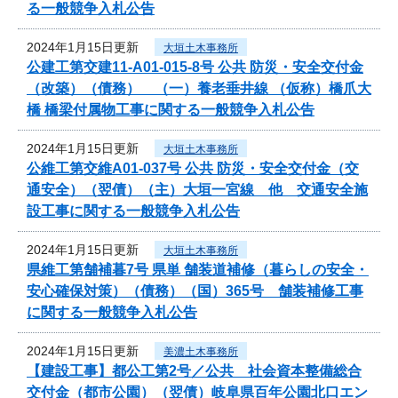
る一般競争入札公告
2024年1月15日更新
大垣土木事務所
公建工第交建11-A01-015-8号 公共 防災・安全交付金
（改築）（債務） （一）養老垂井線 （仮称）橋爪大
橋 橋梁付属物工事に関する一般競争入札公告
2024年1月15日更新
大垣土木事務所
公維工第交維A01-037号 公共 防災・安全交付金（交
通安全）（翌債）（主）大垣一宮線 他 交通安全施
設工事に関する一般競争入札公告
2024年1月15日更新
大垣土木事務所
県維工第舗補暮7号 県単 舗装道補修（暮らしの安全・
安心確保対策）（債務）（国）365号 舗装補修工事
に関する一般競争入札公告
2024年1月15日更新
美濃土木事務所
【建設工事】都公工第2号／公共 社会資本整備総合
交付金（都市公園）（翌債）岐阜県百年公園北口エン