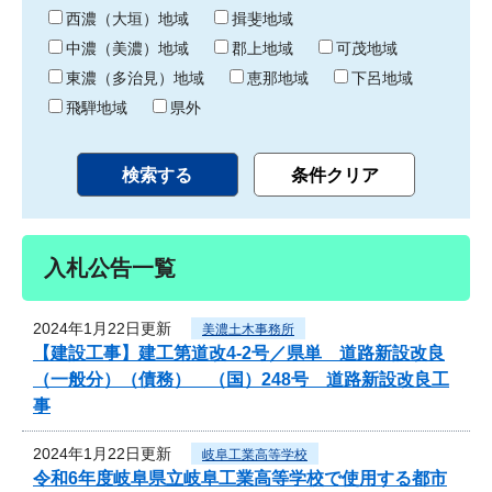
り
西濃（大垣）地域
揖斐地域
中濃（美濃）地域
郡上地域
可茂地域
東濃（多治見）地域
恵那地域
下呂地域
飛騨地域
県外
入札公告一覧
2024年1月22日更新
美濃土木事務所
【建設工事】建工第道改4-2号／県単 道路新設改良
（一般分）（債務） （国）248号 道路新設改良工
事
2024年1月22日更新
岐阜工業高等学校
令和6年度岐阜県立岐阜工業高等学校で使用する都市