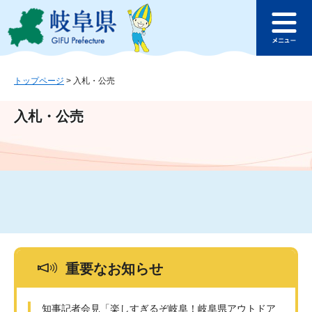
ペ
メ
このページの本文へ
ー
ニ
メ
ジ
ュ
ニ
の
ー
ュ
先
を
ー
頭
飛
トップページ
>
入札・公売
で
ば
す
し
入札・公売
。
て
本
文
へ
重要なお知らせ
知事記者会見「楽しすぎるぞ岐阜！岐阜県アウトドア