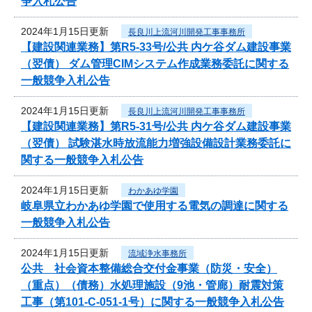
争入札公告
2024年1月15日更新
長良川上流河川開発工事事務所
【建設関連業務】第R5-33号/公共 内ケ谷ダム建設事業
（翌債） ダム管理CIMシステム作成業務委託に関する
一般競争入札公告
2024年1月15日更新
長良川上流河川開発工事事務所
【建設関連業務】第R5-31号/公共 内ケ谷ダム建設事業
（翌債） 試験湛水時放流能力増強設備設計業務委託に
関する一般競争入札公告
2024年1月15日更新
わかあゆ学園
岐阜県立わかあゆ学園で使用する電気の調達に関する
一般競争入札公告
2024年1月15日更新
流域浄水事務所
公共 社会資本整備総合交付金事業（防災・安全）
（重点）（債務）水処理施設（9池・管廊）耐震対策
工事（第101-C-051-1号）に関する一般競争入札公告