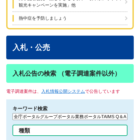
観光キャンペーンを実施」他
熱中症を予防しましょう
本
文
入札・公売
入札公告の検索 （電子調達案件以外）
電子調達案件は、
入札情報公開システム
で公告しています
キーワード検索
検
索
す
種類
る