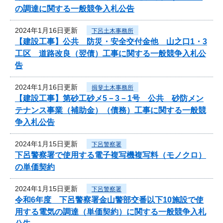
の調達に関する一般競争入札公告
2024年1月16日更新
下呂土木事務所
【建設工事】公共 防災・安全交付金他 山之口1・3
工区 道路改良（翌債）工事に関する一般競争入札公
告
2024年1月16日更新
揖斐土木事務所
【建設工事】第砂工砂メ5－3－1号 公共 砂防メン
テナンス事業（補助金）（債務）工事に関する一般競
争入札公告
2024年1月15日更新
下呂警察署
下呂警察署で使用する電子複写機複写料（モノクロ）
の単価契約
2024年1月15日更新
下呂警察署
令和6年度 下呂警察署金山警部交番以下10施設で使
用する電気の調達（単価契約）に関する一般競争入札