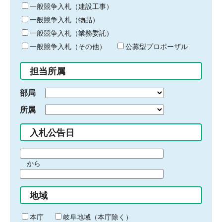
キ
一般競争入札（建設工事）
ー
一般競争入札（物品）
ワ
一般競争入札（業務委託）
ー
ド
一般競争入札（その他）
公募型プロポーザル
を
入
担当所属
力
部局
所属
入札公告日
期
から
間
期
の
間
始
地域
の
ま
終
り
わ
本庁
岐阜地域（本庁除く）