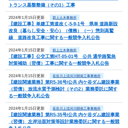
トランス基盤整備（その1）工事
2024年1月15日更新
郡上土木事務所
【建設工事】単建工第道改く-5-9-1号 県単 道路新設
改良（暮らし安全・安心）（債務）（一）惣則高鷲
線 道路改良工事に関する一般競争入札公告
2024年1月15日更新
郡上土木事務所
【建設工事】公交工第HT-05-01号 公共 通学路緊急
対策補助（翌債）工事に関する一般競争入札公告
2024年1月15日更新
長良川上流河川開発工事事務所
【建設関連業務】第R5-36号/公共 内ケ谷ダム建設事業
（翌債） 放流水質予測検討（その2）業務委託に関す
る一般競争入札公告
2024年1月15日更新
長良川上流河川開発工事事務所
【建設関連業務】第R5-35号/公共 内ケ谷ダム建設事業
（翌債） 左岸法面対策等設計業務委託に関する一般競