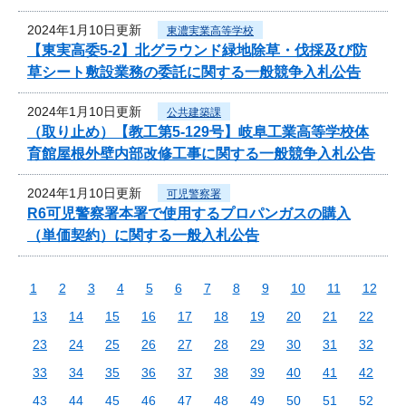
2024年1月10日更新
東濃実業高等学校
【東実高委5-2】北グラウンド緑地除草・伐採及び防
草シート敷設業務の委託に関する一般競争入札公告
2024年1月10日更新
公共建築課
（取り止め）【教工第5-129号】岐阜工業高等学校体
育館屋根外壁内部改修工事に関する一般競争入札公告
2024年1月10日更新
可児警察署
R6可児警察署本署で使用するプロパンガスの購入
（単価契約）に関する一般入札公告
1
2
3
4
5
6
7
8
9
10
11
12
13
14
15
16
17
18
19
20
21
22
23
24
25
26
27
28
29
30
31
32
33
34
35
36
37
38
39
40
41
42
43
44
45
46
47
48
49
50
51
52