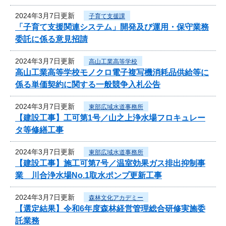
2024年3月7日更新
子育て支援課
「子育て支援関連システム」開発及び運用・保守業務
委託に係る意見招請
2024年3月7日更新
高山工業高等学校
高山工業高等学校モノクロ電子複写機消耗品供給等に
係る単価契約に関する一般競争入札公告
2024年3月7日更新
東部広域水道事務所
【建設工事】工可第1号／山之上浄水場フロキュレー
タ等修繕工事
2024年3月7日更新
東部広域水道事務所
【建設工事】施工可第7号／温室効果ガス排出抑制事
業 川合浄水場No.1取水ポンプ更新工事
2024年3月7日更新
森林文化アカデミー
【選定結果】令和6年度森林経営管理総合研修実施委
託業務