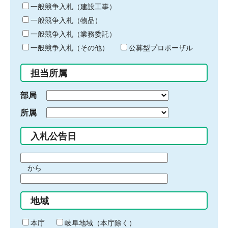
キ
一般競争入札（建設工事）
ー
一般競争入札（物品）
ワ
一般競争入札（業務委託）
ー
ド
一般競争入札（その他）
公募型プロポーザル
を
入
担当所属
力
部局
所属
入札公告日
期
から
間
期
の
間
始
地域
の
ま
終
り
わ
本庁
岐阜地域（本庁除く）