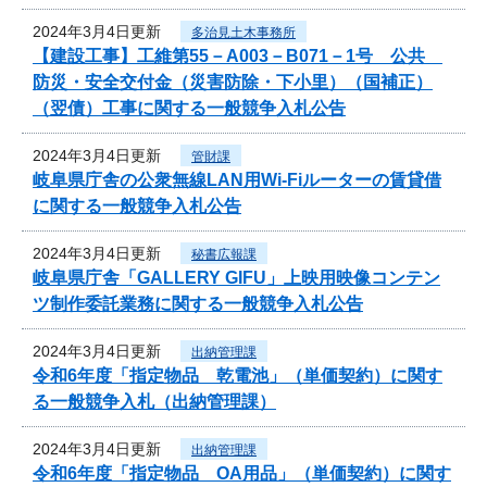
2024年3月4日更新
多治見土木事務所
【建設工事】工維第55－A003－B071－1号 公共
防災・安全交付金（災害防除・下小里）（国補正）
（翌債）工事に関する一般競争入札公告
2024年3月4日更新
管財課
岐阜県庁舎の公衆無線LAN用Wi-Fiルーターの賃貸借
に関する一般競争入札公告
2024年3月4日更新
秘書広報課
岐阜県庁舎「GALLERY GIFU」上映用映像コンテン
ツ制作委託業務に関する一般競争入札公告
2024年3月4日更新
出納管理課
令和6年度「指定物品 乾電池」（単価契約）に関す
る一般競争入札（出納管理課）
2024年3月4日更新
出納管理課
令和6年度「指定物品 OA用品」（単価契約）に関す