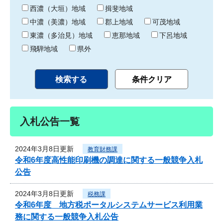
り
西濃（大垣）地域
揖斐地域
中濃（美濃）地域
郡上地域
可茂地域
東濃（多治見）地域
恵那地域
下呂地域
飛騨地域
県外
入札公告一覧
2024年3月8日更新
教育財務課
令和6年度高性能印刷機の調達に関する一般競争入札
公告
2024年3月8日更新
税務課
令和6年度 地方税ポータルシステムサービス利用業
務に関する一般競争入札公告