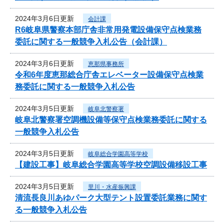
2024年3月6日更新
会計課
R6岐阜県警察本部庁舎非常用発電設備保守点検業務
委託に関する一般競争入札公告（会計課）
2024年3月6日更新
恵那県事務所
令和6年度恵那総合庁舎エレベーター設備保守点検業
務委託に関する一般競争入札公告
2024年3月5日更新
岐阜北警察署
岐阜北警察署空調機設備等保守点検業務委託に関する
一般競争入札公告
2024年3月5日更新
岐阜総合学園高等学校
【建設工事】岐阜総合学園高等学校空調設備移設工事
2024年3月5日更新
里川・水産振興課
清流長良川あゆパーク大型テント設置委託業務に関す
る一般競争入札公告