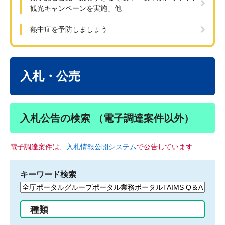
観光キャンペーンを実施」他
熱中症を予防しましょう
本
文
入札・公売
入札公告の検索 （電子調達案件以外）
電子調達案件は、
入札情報公開システム
で公告しています
キーワード検索
検
索
す
種類
る