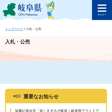
ペ
メ
このページの本文へ
ー
ニ
メ
ジ
ュ
ニ
の
ー
ュ
先
を
ー
頭
飛
トップページ
>
入札・公売
で
ば
す
し
入札・公売
。
て
本
文
へ
重要なお知らせ
知事記者会見「楽しすぎるぞ岐阜！岐阜県アウトドア