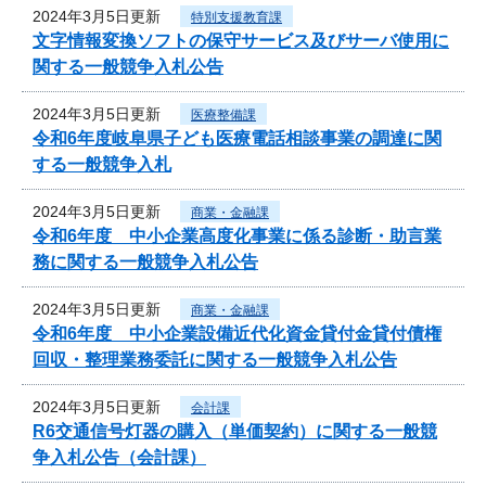
2024年3月5日更新
特別支援教育課
文字情報変換ソフトの保守サービス及びサーバ使用に
関する一般競争入札公告
2024年3月5日更新
医療整備課
令和6年度岐阜県子ども医療電話相談事業の調達に関
する一般競争入札
2024年3月5日更新
商業・金融課
令和6年度 中小企業高度化事業に係る診断・助言業
務に関する一般競争入札公告
2024年3月5日更新
商業・金融課
令和6年度 中小企業設備近代化資金貸付金貸付債権
回収・整理業務委託に関する一般競争入札公告
2024年3月5日更新
会計課
R6交通信号灯器の購入（単価契約）に関する一般競
争入札公告（会計課）