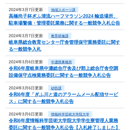
2024年3月7日更新
地域スポーツ課
高橋尚子杯ぎふ清流ハーフマラソン2024 輸送場所、
駐車場警備・管理委託業務に関する一般競争入札公告
2024年3月7日更新
教育研修課
岐阜県総合教育センター庁舎管理保守業務委託に関す
る一般競争入札
2024年3月6日更新
中濃県事務所
令和6年度岐阜県中濃総合庁舎及び郡上総合庁舎空調
設備保守点検業務委託に関する一般競争入札公告
2024年3月6日更新
砂防課
令和6年度「ぎふ川と道のアラームメール配信サービ
ス」に関する一般競争入札公告
2024年3月6日更新
情報科学芸術大学院大学
令和6年度情報科学芸術大学院大学学生寮管理人業務
委託に関する一般競争入札公告【入札終了しました】