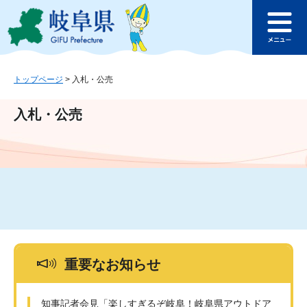
ペ
メ
このページの本文へ
ー
ニ
メ
ジ
ュ
ニ
の
ー
ュ
先
を
ー
頭
飛
トップページ
>
入札・公売
で
ば
す
し
入札・公売
。
て
本
文
へ
重要なお知らせ
知事記者会見「楽しすぎるぞ岐阜！岐阜県アウトドア