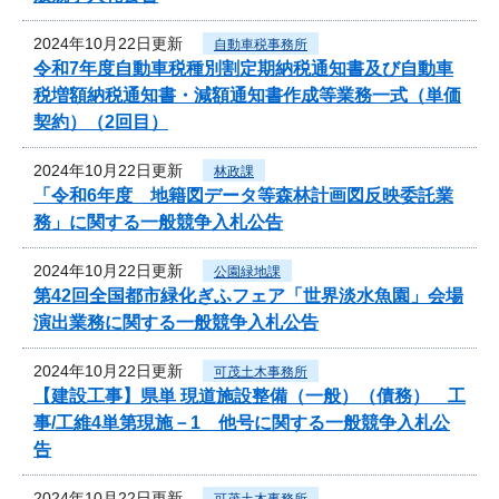
2024年10月22日更新
自動車税事務所
令和7年度自動車税種別割定期納税通知書及び自動車
税増額納税通知書・減額通知書作成等業務一式（単価
契約）（2回目）
2024年10月22日更新
林政課
「令和6年度 地籍図データ等森林計画図反映委託業
務」に関する一般競争入札公告
2024年10月22日更新
公園緑地課
第42回全国都市緑化ぎふフェア「世界淡水魚園」会場
演出業務に関する一般競争入札公告
2024年10月22日更新
可茂土木事務所
【建設工事】県単 現道施設整備（一般）（債務） 工
事/工維4単第現施－1 他号に関する一般競争入札公
告
2024年10月22日更新
可茂土木事務所