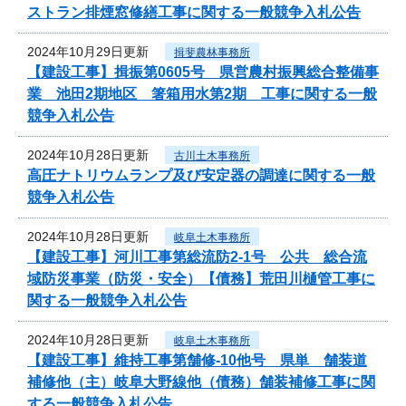
ストラン排煙窓修繕工事に関する一般競争入札公告
2024年10月29日更新
揖斐農林事務所
【建設工事】揖振第0605号 県営農村振興総合整備事
業 池田2期地区 箸箱用水第2期 工事に関する一般
競争入札公告
2024年10月28日更新
古川土木事務所
高圧ナトリウムランプ及び安定器の調達に関する一般
競争入札公告
2024年10月28日更新
岐阜土木事務所
【建設工事】河川工事第総流防2-1号 公共 総合流
域防災事業（防災・安全）【債務】荒田川樋管工事に
関する一般競争入札公告
2024年10月28日更新
岐阜土木事務所
【建設工事】維持工事第舗修-10他号 県単 舗装道
補修他（主）岐阜大野線他（債務）舗装補修工事に関
する一般競争入札公告