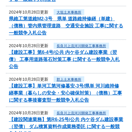
2024年10月28日更新
大垣土木事務所
県維工第道維M2-3号 県単 道路維持修繕（単建）
（債務）管内県管理道路 交通安全施設 工事に関する
一般競争入札公告
2024年10月28日更新
長良川上流河川開発工事事務所
【建設工事】第6-4号/公共 内ケ谷ダム建設事業（翌
債） 工事用道路落石対策工事 に関する一般競争入札
公告
2024年10月28日更新
郡上土木事務所
【建設工事】単河工第河修暮安-3号/県単 河川維持修
繕事業（暮らしの安全・安心確保対策）（債務）工事
に関する事後審査型一般競争入札公告
2024年10月28日更新
長良川上流河川開発工事事務所
【建設関連業務】第R6-25号/公共 内ケ谷ダム建設事業
（翌債） ダム積算資料作成業務委託 に関する一般競