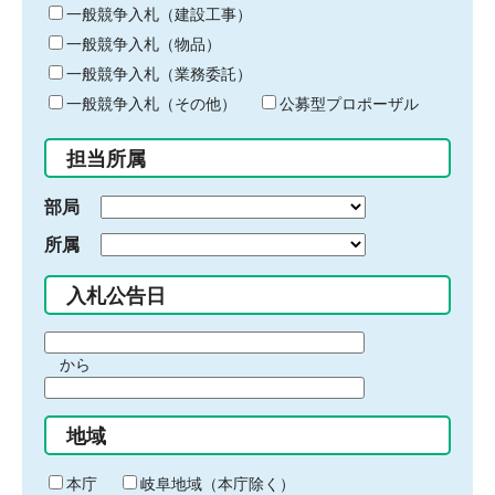
キ
一般競争入札（建設工事）
ー
一般競争入札（物品）
ワ
一般競争入札（業務委託）
ー
ド
一般競争入札（その他）
公募型プロポーザル
を
入
担当所属
力
部局
所属
入札公告日
期
から
間
期
の
間
始
地域
の
ま
終
り
わ
本庁
岐阜地域（本庁除く）