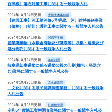
百津線）落石対策工事に関する一般競争入札
2024年10月24日更新
恵那土木事務所
【建設工事】河工第河修5号/県単 河川維持修繕事業
（債務）（前川）護岸工事に関する一般競争入札公告
2024年10月24日更新
関高等学校
産業廃棄物（水銀含有物及び廃液等）収集・運搬及び
処分委託に関する一般競争入札公告
2024年10月24日更新
市町村課
岐阜県知事選挙に係る選挙公報の印刷(梱包・発送含
む)業務に関する一般競争入札公告
2024年10月23日更新
文化創造課
「文化に関する県民意識調査業務」に関する一般競争
入札公告
2024年10月23日更新
技術検査課
令和6年度施工実態調査業務に関する一般競争入札公