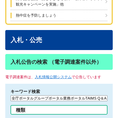
観光キャンペーンを実施」他
熱中症を予防しましょう
本
文
入札・公売
入札公告の検索 （電子調達案件以外）
電子調達案件は、
入札情報公開システム
で公告しています
キーワード検索
検
索
す
種類
る