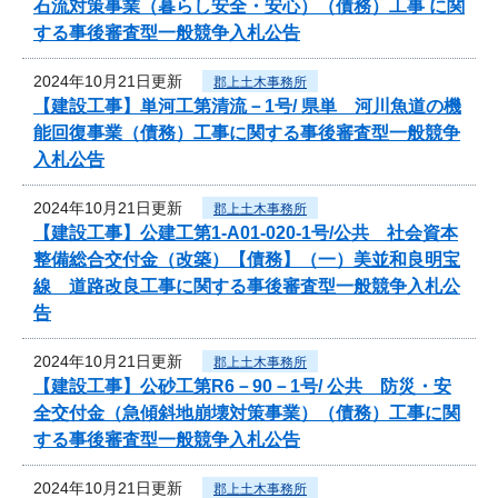
石流対策事業（暮らし安全・安心）（債務）工事 に関
する事後審査型一般競争入札公告
2024年10月21日更新
郡上土木事務所
【建設工事】単河工第清流－1号/ 県単 河川魚道の機
能回復事業（債務）工事に関する事後審査型一般競争
入札公告
2024年10月21日更新
郡上土木事務所
【建設工事】公建工第1-A01-020-1号/公共 社会資本
整備総合交付金（改築）【債務】（一）美並和良明宝
線 道路改良工事に関する事後審査型一般競争入札公
告
2024年10月21日更新
郡上土木事務所
【建設工事】公砂工第R6－90－1号/ 公共 防災・安
全交付金（急傾斜地崩壊対策事業）（債務）工事に関
する事後審査型一般競争入札公告
2024年10月21日更新
郡上土木事務所