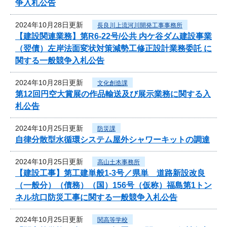
争入札公告
2024年10月28日更新
長良川上流河川開発工事事務所
【建設関連業務】第R6-22号/公共 内ケ谷ダム建設事業
（翌債）左岸法面変状対策減勢工修正設計業務委託 に
関する一般競争入札公告
2024年10月28日更新
文化創造課
第12回円空大賞展の作品輸送及び展示業務に関する入
札公告
2024年10月25日更新
防災課
自律分散型水循環システム屋外シャワーキットの調達
2024年10月25日更新
高山土木事務所
【建設工事】第工建単般1-3号／県単 道路新設改良
（一般分）（債務）（国）156号（仮称）福島第1トン
ネル坑口防災工事に関する一般競争入札公告
2024年10月25日更新
関高等学校