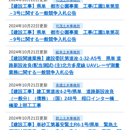
【建設工事】県単 都市公園事業 工事/工園1単第里
－3号に関する一般競争入札公告
2024年10月22日更新
可茂土木事務所
【建設工事】県単 都市公園事業 工事/工園1単第花
－9号に関する一般競争入札公告
2024年10月21日更新
岐阜土木事務所
【建設関連業務】建設委託第道改-1-32-A5号 県単 道
路新設改良(配当測試) (主)北方多度線 UAVレーザ測量
業務に関する一般競争入札公告
2024年10月21日更新
美濃土木事務所
【建設工事】建工第道改4-2号/県単 道路新設改良
（一般分）（債務）（国）248号 稲口インター橋
橋梁上部工工事
2024年10月21日更新
郡上土木事務所
【建設工事】単砂工第暮安緊土R6-1号/県単 緊急土