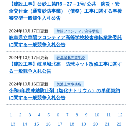
【建設工事】公砂工第R6－27－1号/ 公共 防災・安
全交付金（通常砂防事業）（債務）工事に関する事後
審査型一般競争入札公告
2024年10月17日更新
華陽フロンティア高等学校
岐阜県立華陽フロンティア高等学校校舎移転業務委託
に関する一般競争入札公告
2024年10月17日更新
岐阜城北高等学校
【建設工事】岐阜城北高 防球ネット改修工事に関す
る一般競争入札公告
2024年10月16日更新
美濃土木事務所
令和6年度凍結防止剤（塩化ナトリウム）の単価契約
に関する一般競争入札公告
1
2
3
4
5
6
7
8
9
10
11
12
13
14
15
16
17
18
19
20
21
22