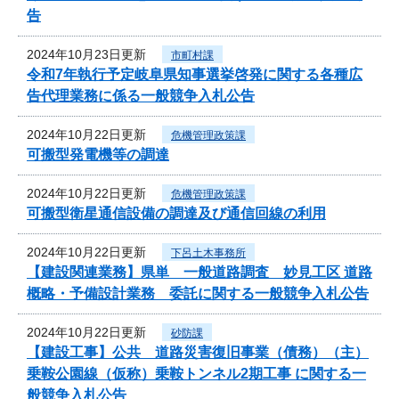
告
2024年10月23日更新
市町村課
令和7年執行予定岐阜県知事選挙啓発に関する各種広
告代理業務に係る一般競争入札公告
2024年10月22日更新
危機管理政策課
可搬型発電機等の調達
2024年10月22日更新
危機管理政策課
可搬型衛星通信設備の調達及び通信回線の利用
2024年10月22日更新
下呂土木事務所
【建設関連業務】県単 一般道路調査 妙見工区 道路
概略・予備設計業務 委託に関する一般競争入札公告
2024年10月22日更新
砂防課
【建設工事】公共 道路災害復旧事業（債務）（主）
乗鞍公園線（仮称）乗鞍トンネル2期工事 に関する一
般競争入札公告