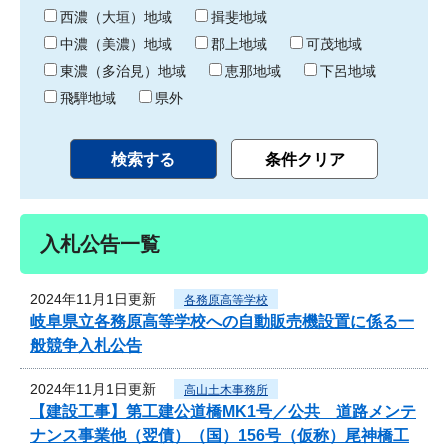
り
西濃（大垣）地域
揖斐地域
中濃（美濃）地域
郡上地域
可茂地域
東濃（多治見）地域
恵那地域
下呂地域
飛騨地域
県外
入札公告一覧
2024年11月1日更新
各務原高等学校
岐阜県立各務原高等学校への自動販売機設置に係る一
般競争入札公告
2024年11月1日更新
高山土木事務所
【建設工事】第工建公道橋MK1号／公共 道路メンテ
ナンス事業他（翌債）（国）156号（仮称）尾神橋工