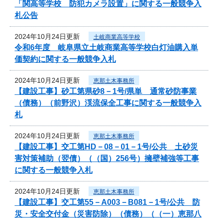
「関高等学校 防犯カメラ設置」に関する一般競争入
札公告
2024年10月24日更新
土岐商業高等学校
令和6年度 岐阜県立土岐商業高等学校白灯油購入単
価契約に関する一般競争入札
2024年10月24日更新
恵那土木事務所
【建設工事】砂工第県砂8－1号/県単 通常砂防事業
（債務）（前野沢）渓流保全工事に関する一般競争入
札
2024年10月24日更新
恵那土木事務所
【建設工事】交工第HD－08－01－1号/公共 土砂災
害対策補助（翌債）（（国）256号）擁壁補強等工事
に関する一般競争入札
2024年10月24日更新
恵那土木事務所
【建設工事】交工第55－A003－B081－1号/公共 防
災・安全交付金（災害防除）（債務）（（一）恵那八