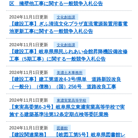
区 擁壁他工事に関する一般競争入札公告
2024年11月1日更新
文化創造課
【建設工事】ぎふ清流文化プラザ直流電源装置用蓄電
池更新工事に関する一般競争入札公告
2024年11月1日更新
文化創造課
【建設工事】岐阜県県民ふれあい会館昇降機設備改修
工事（5期工事）に関する一般競争入札公告
2024年11月1日更新
美濃土木事務所
【建設工事】建工第道改4-3号/県単 道路新設改良
（一般分）（債務）（国）256号 道路改良工事
2024年11月1日更新
東濃実業高等学校
【東実高委第6-3号】岐阜県立東濃実業高等学校で実
施する建築基準法第12条定期点検等委託業務
2024年11月1日更新
図書館
【建設関連業務】 【岐図工第5号】岐阜県図書館レ