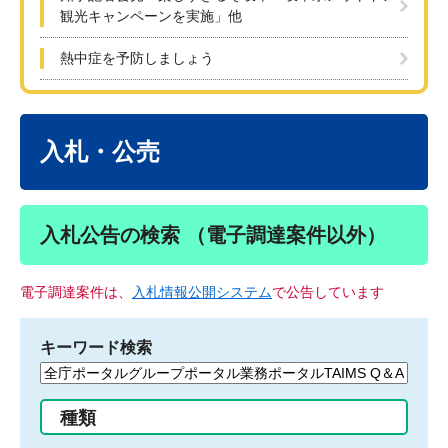
観光キャンペーンを実施」他
熱中症を予防しましょう
本
文
入札・公売
入札公告の検索 （電子調達案件以外）
電子調達案件は、
入札情報公開システム
で公告しています
キーワード検索
検
索
す
種類
る