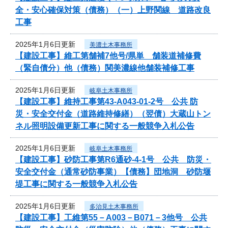
全・安心確保対策（債務）（一）上野関線 道路改良
工事
2025年1月6日更新
美濃土木事務所
【建設工事】維工第舗補7他号/県単 舗装道補修費
（緊自債分）他（債務）関美濃線他舗装補修工事
2025年1月6日更新
岐阜土木事務所
【建設工事】維持工事第43-A043-01-2号 公共 防
災・安全交付金（道路維持修繕）（翌債）大蔵山トン
ネル照明設備更新工事に関する一般競争入札公告
2025年1月6日更新
岐阜土木事務所
【建設工事】砂防工事第R6通砂-4-1号 公共 防災・
安全交付金（通常砂防事業）【債務】団地洞 砂防堰
堤工事に関する一般競争入札公告
2025年1月6日更新
多治見土木事務所
【建設工事】工維第55－A003－B071－3他号 公共