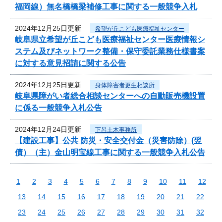
福岡線）無名橋橋梁補修工事に関する一般競争入札
2024年12月25日更新
希望が丘こども医療福祉センター
岐阜県立希望が丘こども医療福祉センター医療情報シ
ステム及びネットワーク整備・保守委託業務仕様書案
に対する意見招請に関する公告
2024年12月25日更新
身体障害者更生相談所
岐阜県障がい者総合相談センターへの自動販売機設置
に係る一般競争入札公告
2024年12月24日更新
下呂土木事務所
【建設工事】公共 防災・安全交付金（災害防除）(翌
債）（主）金山明宝線工事に関する一般競争入札公告
1
2
3
4
5
6
7
8
9
10
11
12
13
14
15
16
17
18
19
20
21
22
23
24
25
26
27
28
29
30
31
32