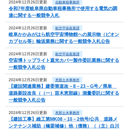
2024年12月26日更新
自動車税事務所
令和7年度岐阜県自動車税事務所で使用する電気の調
達に関する一般競争入札
2024年12月26日更新
航空宇宙産業課
岐阜かかみがはら航空宇宙博物館への展示物（ビオン
カプセル等）輸送業務に関する一般競争入札公告
2024年12月26日更新
航空宇宙産業課
空宙博トップライト遮光カバー製作委託業務に関する
一般競争入札公告
2024年12月26日更新
恵那土木事務所
【建設関連業務】建委第道改－8－23－G号／県単
道路新設改良（（一）苗木恵那線）測量委託に関する
一般競争入札公告
2024年12月26日更新
恵那土木事務所
【建設工事】維工第MK08－10－2他号/公共 道路メ
ンテナンス補助（橋梁補修）他（債務）（（主）白川