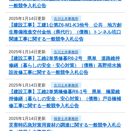
一般競争入札公告
2025年1月14日更新
古川土木事務所
【建設工事】工建1公第Z6-M1-K3他号 公共 地方創
生整備推進交付金他（県代行）（債務）トンネル坑口
関連工事に関する一般競争入札公告
2025年1月14日更新
古川土木事務所
【建設工事】工維2単第修暮R6-2号 県単 道路維持
修繕（暮らしの安全・安心対策）（債務）高野排水施
設改修工事に関する一般競争入札公告
2025年1月14日更新
古川土木事務所
【建設工事】工維2単第橋修暮R6-1号 県単 橋梁維
持修繕（暮らしの安全・安心対策）（債務）戸谷橋補
修工事に関する一般競争入札公告
2025年1月14日更新
揖斐土木事務所
災害時応急対策用資材の調達に関する一般競争入札公