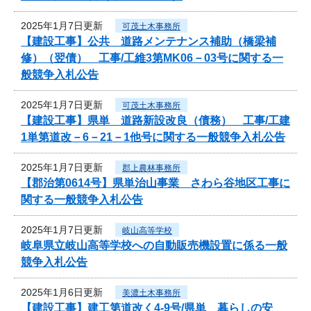
2025年1月7日更新
可茂土木事務所
【建設工事】公共 道路メンテナンス補助（橋梁補
修）（翌債） 工事/工維3第MK06－03号に関する一
般競争入札公告
2025年1月7日更新
可茂土木事務所
【建設工事】県単 道路新設改良（債務） 工事/工建
1単第道改－6－21－1他号に関する一般競争入札公告
2025年1月7日更新
郡上農林事務所
【郡治第0614号】県単治山事業 さわら谷地区工事に
関する一般競争入札公告
2025年1月7日更新
岐山高等学校
岐阜県立岐山高等学校への自動販売機設置に係る一般
競争入札公告
2025年1月6日更新
美濃土木事務所
【建設工事】建工第道改く4-9号/県単 暮らしの安