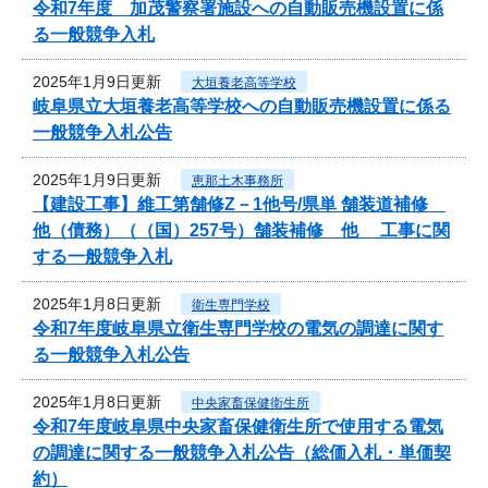
令和7年度 加茂警察署施設への自動販売機設置に係
る一般競争入札
2025年1月9日更新
大垣養老高等学校
岐阜県立大垣養老高等学校への自動販売機設置に係る
一般競争入札公告
2025年1月9日更新
恵那土木事務所
【建設工事】維工第舗修Z－1他号/県単 舗装道補修
他（債務）（（国）257号）舗装補修 他 工事に関
する一般競争入札
2025年1月8日更新
衛生専門学校
令和7年度岐阜県立衛生専門学校の電気の調達に関す
る一般競争入札公告
2025年1月8日更新
中央家畜保健衛生所
令和7年度岐阜県中央家畜保健衛生所で使用する電気
の調達に関する一般競争入札公告（総価入札・単価契
約）