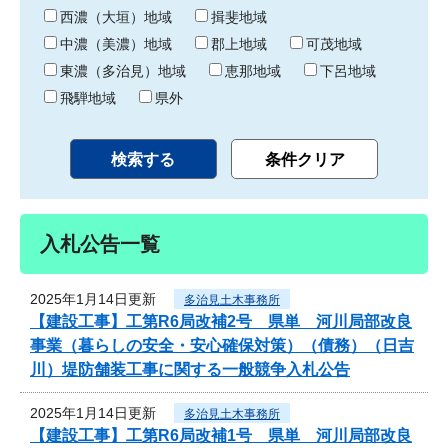
り
西濃（大垣）地域
揖斐地域
中濃（美濃）地域
郡上地域
可茂地域
東濃（多治見）地域
恵那地域
下呂地域
飛騨地域
県外
入札公告一覧
2025年1月14日更新
多治見土木事務所
【建設工事】工第R6局改補2号 県単 河川局部改良
事業（暮らしの安全・安心確保対策）（債務）（日吉
川）堤防舗装工事に関する一般競争入札公告
2025年1月14日更新
多治見土木事務所
【建設工事】工第R6局改補1号 県単 河川局部改良