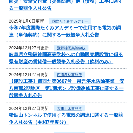
防災・安全交付金（災害防除）他（債務）工事に関す
る一般競争入札公告
2025年1月6日更新
国際たくみアカデミー
令和7年度国際たくみアカデミーで使用する電気の調
達（単価契約）に関する一般競争入札公告
2024年12月27日更新
飛騨神岡高等学校
岐阜県立飛騨神岡高等学校への自動販売機設置に係る
県有財産の賃貸借一般競争入札公告（飲料のみ）
2024年12月27日更新
西濃農林事務所
【建設工事】債西た第0607号 県営湛水防除事業 安
八南部2期地区 第1期ポンプ設備改修工事に関する一
般競争入札公告
2024年12月27日更新
古川土木事務所
猪臥山トンネルで使用する電気の調達に関する一般競
争入札公告（令和7年度分）