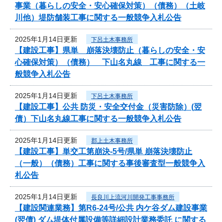
事業（暮らしの安全・安心確保対策）（債務）（土岐
川他）堤防舗装工事に関する一般競争入札公告
2025年1月14日更新
下呂土木事務所
【建設工事】県単 崩落決壊防止（暮らしの安全・安
心確保対策）（債務） 下山名丸線 工事に関する一
般競争入札公告
2025年1月14日更新
下呂土木事務所
【建設工事】公共 防災・安全交付金（災害防除）(翌
債）下山名丸線工事に関する一般競争入札公告
2025年1月14日更新
郡上土木事務所
【建設工事】単交工第崩決-5号/県単 崩落決壊防止
（一般）（債務）工事に関する事後審査型一般競争入
札公告
2025年1月14日更新
長良川上流河川開発工事事務所
【建設関連業務】第R6-24号/公共 内ケ谷ダム建設事業
(翌債) ダム堤体付属設備等詳細設計業務委託 に関する