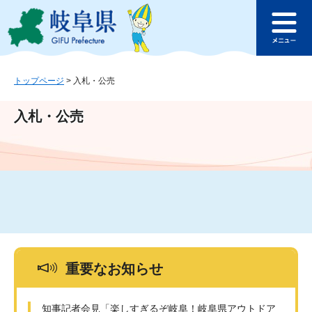
ペ
メ
このページの本文へ
ー
ニ
メ
ジ
ュ
ニ
の
ー
ュ
先
を
ー
頭
飛
トップページ
>
入札・公売
で
ば
す
し
入札・公売
。
て
本
文
へ
重要なお知らせ
知事記者会見「楽しすぎるぞ岐阜！岐阜県アウトドア