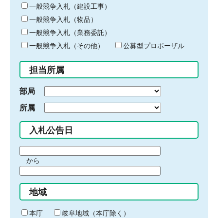
キ
一般競争入札（建設工事）
ー
一般競争入札（物品）
ワ
一般競争入札（業務委託）
ー
ド
一般競争入札（その他）
公募型プロポーザル
を
入
担当所属
力
部局
所属
入札公告日
期
から
間
期
の
間
始
地域
の
ま
終
り
わ
本庁
岐阜地域（本庁除く）