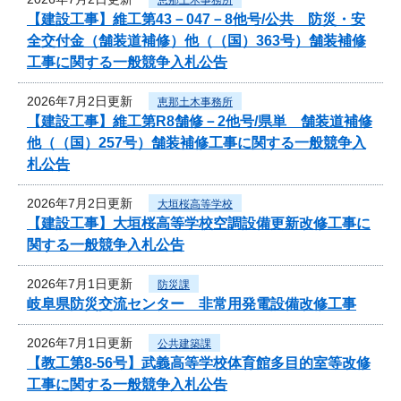
【建設工事】維工第43－047－8他号/公共 防災・安
全交付金（舗装道補修）他（（国）363号）舗装補修
工事に関する一般競争入札公告
2026年7月2日更新
恵那土木事務所
【建設工事】維工第R8舗修－2他号/県単 舗装道補修
他（（国）257号）舗装補修工事に関する一般競争入
札公告
2026年7月2日更新
大垣桜高等学校
【建設工事】大垣桜高等学校空調設備更新改修工事に
関する一般競争入札公告
2026年7月1日更新
防災課
岐阜県防災交流センター 非常用発電設備改修工事
2026年7月1日更新
公共建築課
【教工第8-56号】武義高等学校体育館多目的室等改修
工事に関する一般競争入札公告