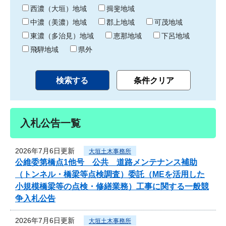
り
西濃（大垣）地域
揖斐地域
中濃（美濃）地域
郡上地域
可茂地域
東濃（多治見）地域
恵那地域
下呂地域
飛騨地域
県外
入札公告一覧
2026年7月6日更新
大垣土木事務所
公維委第橋点1他号 公共 道路メンテナンス補助
（トンネル・橋梁等点検調査）委託（MEを活用した
小規模橋梁等の点検・修繕業務）工事に関する一般競
争入札公告
2026年7月6日更新
大垣土木事務所