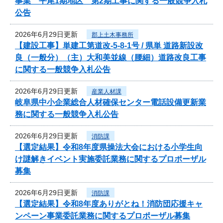
事業 平尾1期地区 第2期工事に関する一般競争入札
公告
2026年6月29日更新
郡上土木事務所
【建設工事】単建工第道改-5-8-1号 / 県単 道路新設改
良（一般分）（主）大和美並線（腰細）道路改良工事
に関する一般競争入札公告
2026年6月29日更新
産業人材課
岐阜県中小企業総合人材確保センター電話設備更新業
務に関する一般競争入札公告
2026年6月29日更新
消防課
【選定結果】令和8年度県操法大会における小学生向
け謎解きイベント実施委託業務に関するプロポーザル
募集
2026年6月29日更新
消防課
【選定結果】令和8年度ありがとね！消防団応援キャ
ンペーン事業委託業務に関するプロポーザル募集