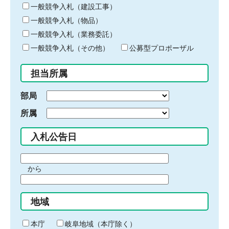
キ
一般競争入札（建設工事）
ー
一般競争入札（物品）
ワ
一般競争入札（業務委託）
ー
ド
一般競争入札（その他）
公募型プロポーザル
を
入
担当所属
力
部局
所属
入札公告日
期
から
間
期
の
間
始
地域
の
ま
終
り
わ
本庁
岐阜地域（本庁除く）