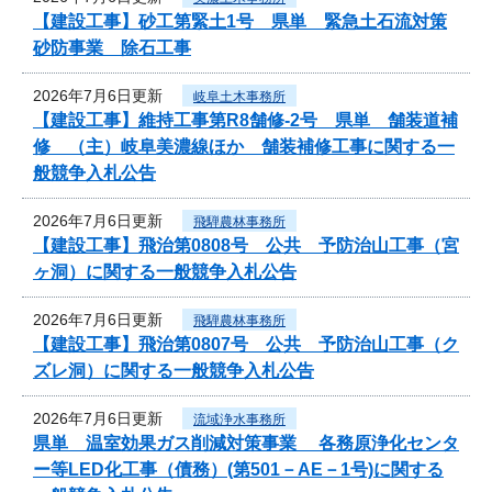
【建設工事】砂工第緊土1号 県単 緊急土石流対策
砂防事業 除石工事
2026年7月6日更新
岐阜土木事務所
【建設工事】維持工事第R8舗修-2号 県単 舗装道補
修 （主）岐阜美濃線ほか 舗装補修工事に関する一
般競争入札公告
2026年7月6日更新
飛騨農林事務所
【建設工事】飛治第0808号 公共 予防治山工事（宮
ヶ洞）に関する一般競争入札公告
2026年7月6日更新
飛騨農林事務所
【建設工事】飛治第0807号 公共 予防治山工事（ク
ズレ洞）に関する一般競争入札公告
2026年7月6日更新
流域浄水事務所
県単 温室効果ガス削減対策事業 各務原浄化センタ
ー等LED化工事（債務）(第501－AE－1号)に関する