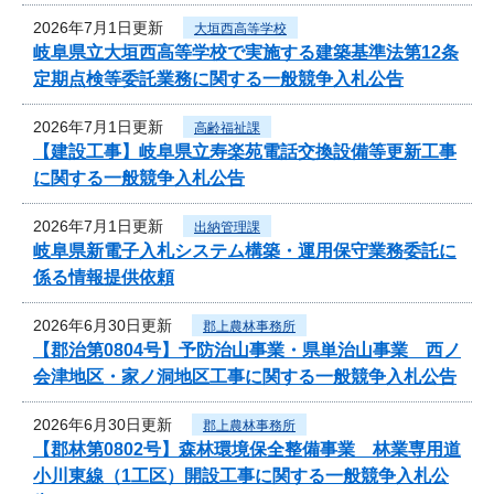
2026年7月1日更新
大垣西高等学校
岐阜県立大垣西高等学校で実施する建築基準法第12条
定期点検等委託業務に関する一般競争入札公告
2026年7月1日更新
高齢福祉課
【建設工事】岐阜県立寿楽苑電話交換設備等更新工事
に関する一般競争入札公告
2026年7月1日更新
出納管理課
岐阜県新電子入札システム構築・運用保守業務委託に
係る情報提供依頼
2026年6月30日更新
郡上農林事務所
【郡治第0804号】予防治山事業・県単治山事業 西ノ
会津地区・家ノ洞地区工事に関する一般競争入札公告
2026年6月30日更新
郡上農林事務所
【郡林第0802号】森林環境保全整備事業 林業専用道
小川東線（1工区）開設工事に関する一般競争入札公