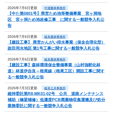
2026年7月6日更新
中濃農林事務所
【中た第0801号】県営ため池等整備事業 宮ヶ洞地
区 宮ヶ洞ため池改修工事 に関する一般競争入札公
告
2026年7月6日更新
岐阜農林事務所
【建設工事】 県営かんがい排水事業（保全合理化型）
政田用水地区 第1号工事に関する一般競争入札公告
2026年7月6日更新
岐阜農林事務所
【建設工事】森林環境保全整備事業（山村強靭化林
道）林道伊自良～根尾線（根尾工区）開設工事に関す
る一般競争入札公告
2026年7月3日更新
岐阜土木事務所
維持委託第R8-MK01-02号 公共 道路メンテナンス
補助（橋梁補修）低濃度PCB廃棄物収集運搬及び処分
業務委託に関する一般競争入札公告