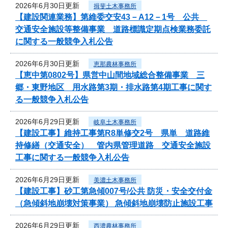
2026年6月30日更新
揖斐土木事務所
【建設関連業務】第維委交安43－A12－1号 公共
交通安全施設等整備事業 道路標識定期点検業務委託
に関する一般競争入札公告
2026年6月30日更新
恵那農林事務所
【恵中第0802号】県営中山間地域総合整備事業 三
郷・東野地区 用水路第3期・排水路第4期工事に関す
る一般競争入札公告
2026年6月29日更新
岐阜土木事務所
【建設工事】維持工事第R8単修交2号 県単 道路維
持修繕（交通安全） 管内県管理道路 交通安全施設
工事に関する一般競争入札公告
2026年6月29日更新
美濃土木事務所
【建設工事】砂工第急傾007号/公共 防災・安全交付金
（急傾斜地崩壊対策事業） 急傾斜地崩壊防止施設工事
2026年6月29日更新
西濃農林事務所