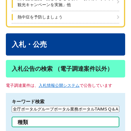
観光キャンペーンを実施」他
熱中症を予防しましょう
本
文
入札・公売
入札公告の検索 （電子調達案件以外）
電子調達案件は、
入札情報公開システム
で公告しています
キーワード検索
検
索
す
種類
る