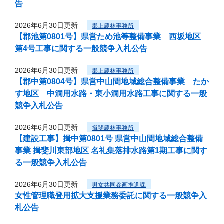
告
2026年6月30日更新
郡上農林事務所
【郡池第0801号】県営ため池等整備事業 西坂地区
第4号工事に関する一般競争入札公告
2026年6月30日更新
郡上農林事務所
【郡中第0804号】県営中山間地域総合整備事業 たか
す地区 中洞用水路・東小洞用水路工事に関する一般
競争入札公告
2026年6月30日更新
揖斐農林事務所
【建設工事】揖中第0801号 県営中山間地域総合整備
事業 揖斐川東部地区 名礼集落排水路第1期工事に関す
る一般競争入札公告
2026年6月30日更新
男女共同参画推進課
女性管理職登用拡大支援業務委託に関する一般競争入
札公告