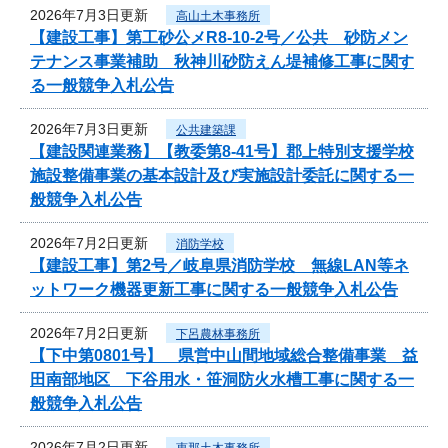
2026年7月3日更新
高山土木事務所
【建設工事】第工砂公メR8-10-2号／公共 砂防メン
テナンス事業補助 秋神川砂防えん堤補修工事に関す
る一般競争入札公告
2026年7月3日更新
公共建築課
【建設関連業務】【教委第8-41号】郡上特別支援学校
施設整備事業の基本設計及び実施設計委託に関する一
般競争入札公告
2026年7月2日更新
消防学校
【建設工事】第2号／岐阜県消防学校 無線LAN等ネ
ットワーク機器更新工事に関する一般競争入札公告
2026年7月2日更新
下呂農林事務所
【下中第0801号】 県営中山間地域総合整備事業 益
田南部地区 下谷用水・笹洞防火水槽工事に関する一
般競争入札公告
2026年7月2日更新
恵那土木事務所