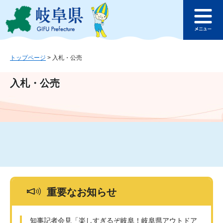
ペ
メ
このページの本文へ
ー
ニ
メ
ジ
ュ
ニ
の
ー
ュ
先
を
ー
頭
飛
トップページ
>
入札・公売
で
ば
す
し
入札・公売
。
て
本
文
へ
重要なお知らせ
知事記者会見「楽しすぎるぞ岐阜！岐阜県アウトドア