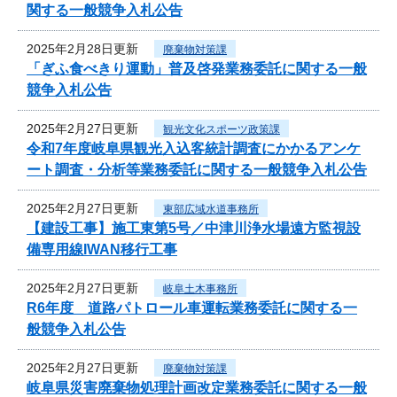
関する一般競争入札公告
2025年2月28日更新
廃棄物対策課
「ぎふ食べきり運動」普及啓発業務委託に関する一般
競争入札公告
2025年2月27日更新
観光文化スポーツ政策課
令和7年度岐阜県観光入込客統計調査にかかるアンケ
ート調査・分析等業務委託に関する一般競争入札公告
2025年2月27日更新
東部広域水道事務所
【建設工事】施工東第5号／中津川浄水場遠方監視設
備専用線IWAN移行工事
2025年2月27日更新
岐阜土木事務所
R6年度 道路パトロール車運転業務委託に関する一
般競争入札公告
2025年2月27日更新
廃棄物対策課
岐阜県災害廃棄物処理計画改定業務委託に関する一般