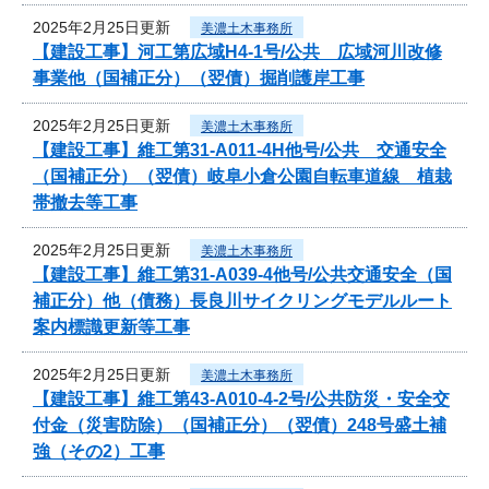
2025年2月25日更新
美濃土木事務所
【建設工事】河工第広域H4-1号/公共 広域河川改修
事業他（国補正分）（翌債）掘削護岸工事
2025年2月25日更新
美濃土木事務所
【建設工事】維工第31-A011-4H他号/公共 交通安全
（国補正分）（翌債）岐阜小倉公園自転車道線 植栽
帯撤去等工事
2025年2月25日更新
美濃土木事務所
【建設工事】維工第31-A039-4他号/公共交通安全（国
補正分）他（債務）長良川サイクリングモデルルート
案内標識更新等工事
2025年2月25日更新
美濃土木事務所
【建設工事】維工第43-A010-4-2号/公共防災・安全交
付金（災害防除）（国補正分）（翌債）248号盛土補
強（その2）工事