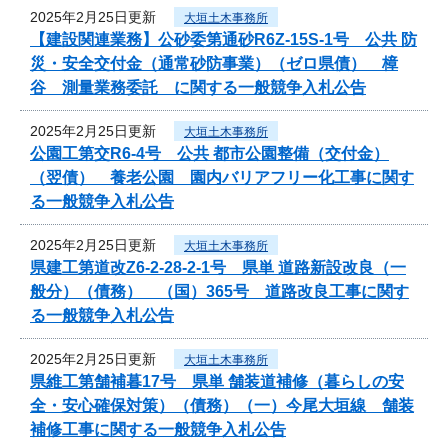
2025年2月25日更新
大垣土木事務所
【建設関連業務】公砂委第通砂R6Z-15S-1号 公共 防
災・安全交付金（通常砂防事業）（ゼロ県債） 樟
谷 測量業務委託 に関する一般競争入札公告
2025年2月25日更新
大垣土木事務所
公園工第交R6-4号 公共 都市公園整備（交付金）
（翌債） 養老公園 園内バリアフリー化工事に関す
る一般競争入札公告
2025年2月25日更新
大垣土木事務所
県建工第道改Z6-2-28-2-1号 県単 道路新設改良（一
般分）（債務） （国）365号 道路改良工事に関す
る一般競争入札公告
2025年2月25日更新
大垣土木事務所
県維工第舗補暮17号 県単 舗装道補修（暮らしの安
全・安心確保対策）（債務）（一）今尾大垣線 舗装
補修工事に関する一般競争入札公告