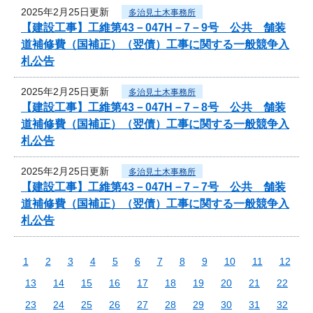
2025年2月25日更新
多治見土木事務所
【建設工事】工維第43－047H－7－9号 公共 舗装
道補修費（国補正）（翌債）工事に関する一般競争入
札公告
2025年2月25日更新
多治見土木事務所
【建設工事】工維第43－047H－7－8号 公共 舗装
道補修費（国補正）（翌債）工事に関する一般競争入
札公告
2025年2月25日更新
多治見土木事務所
【建設工事】工維第43－047H－7－7号 公共 舗装
道補修費（国補正）（翌債）工事に関する一般競争入
札公告
1
2
3
4
5
6
7
8
9
10
11
12
13
14
15
16
17
18
19
20
21
22
23
24
25
26
27
28
29
30
31
32