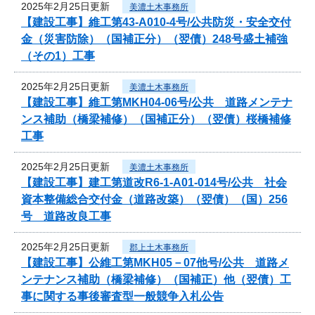
2025年2月25日更新
美濃土木事務所
【建設工事】維工第43-A010-4号/公共防災・安全交付
金（災害防除）（国補正分）（翌債）248号盛土補強
（その1）工事
2025年2月25日更新
美濃土木事務所
【建設工事】維工第MKH04-06号/公共 道路メンテナ
ンス補助（橋梁補修）（国補正分）（翌債）桜橋補修
工事
2025年2月25日更新
美濃土木事務所
【建設工事】建工第道改R6-1-A01-014号/公共 社会
資本整備総合交付金（道路改築）（翌債）（国）256
号 道路改良工事
2025年2月25日更新
郡上土木事務所
【建設工事】公維工第MKH05－07他号/公共 道路メ
ンテナンス補助（橋梁補修）（国補正）他（翌債）工
事に関する事後審査型一般競争入札公告