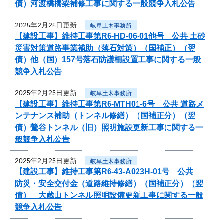
債）河渡橋橋梁補修工事に関する一般競争入札公告
2025年2月25日更新
岐阜土木事務所
【建設工事】維持工事第R6-HD-06-01他号 公共 土砂
災害対策道路事業補助（落石対策）（国補正）（翌
債）他（国）157号落石防護柵設置工事に関する一般
競争入札公告
2025年2月25日更新
岐阜土木事務所
【建設工事】維持工事第R6-MTH01-6号 公共 道路メ
ンテナンス補助（トンネル修繕）（国補正分）（翌
債）鶯谷トンネル（旧）照明施設更新工事に関する一
般競争入札公告
2025年2月25日更新
岐阜土木事務所
【建設工事】維持工事第R6-43-A023H-01号 公共
防災・安全交付金（道路維持修繕）（国補正分）（翌
債） 大蔵山トンネル照明設備更新工事に関する一般
競争入札公告