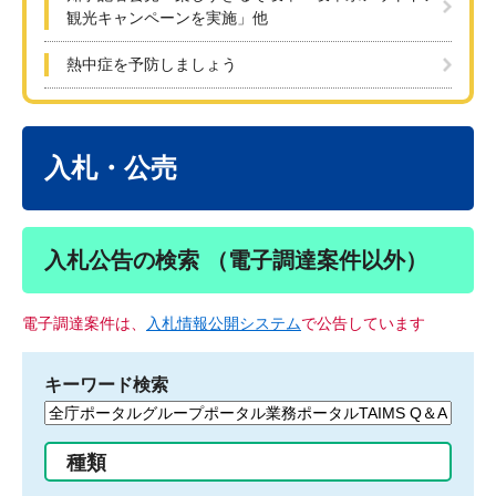
観光キャンペーンを実施」他
熱中症を予防しましょう
本
文
入札・公売
入札公告の検索 （電子調達案件以外）
電子調達案件は、
入札情報公開システム
で公告しています
キーワード検索
検
索
す
種類
る