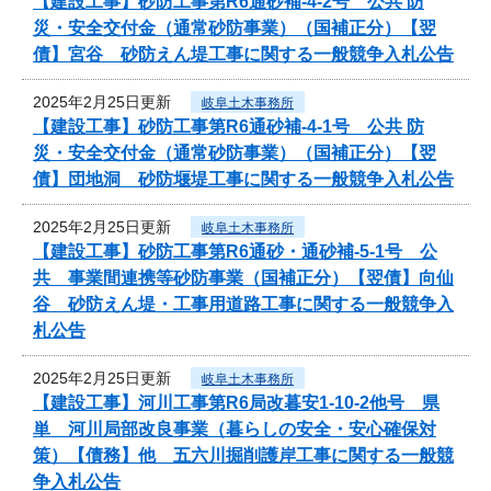
【建設工事】砂防工事第R6通砂補-4-2号 公共 防
災・安全交付金（通常砂防事業）（国補正分）【翌
債】宮谷 砂防えん堤工事に関する一般競争入札公告
2025年2月25日更新
岐阜土木事務所
【建設工事】砂防工事第R6通砂補-4-1号 公共 防
災・安全交付金（通常砂防事業）（国補正分）【翌
債】団地洞 砂防堰堤工事に関する一般競争入札公告
2025年2月25日更新
岐阜土木事務所
【建設工事】砂防工事第R6通砂・通砂補-5-1号 公
共 事業間連携等砂防事業（国補正分）【翌債】向仙
谷 砂防えん堤・工事用道路工事に関する一般競争入
札公告
2025年2月25日更新
岐阜土木事務所
【建設工事】河川工事第R6局改暮安1-10-2他号 県
単 河川局部改良事業（暮らしの安全・安心確保対
策）【債務】他 五六川掘削護岸工事に関する一般競
争入札公告