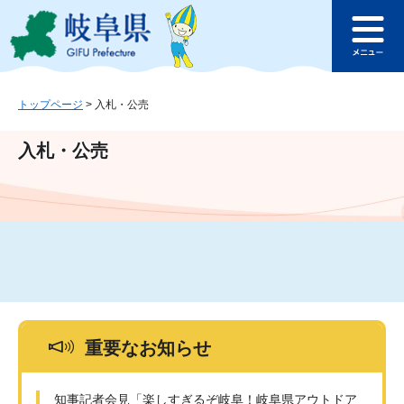
ペ
メ
このページの本文へ
ー
ニ
メ
ジ
ュ
ニ
の
ー
ュ
先
を
ー
頭
飛
トップページ
>
入札・公売
で
ば
す
し
入札・公売
。
て
本
文
へ
重要なお知らせ
知事記者会見「楽しすぎるぞ岐阜！岐阜県アウトドア