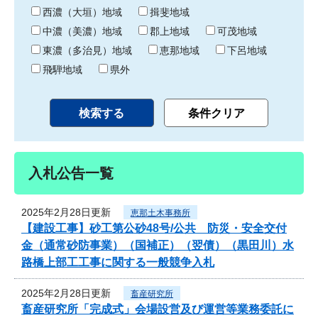
り
西濃（大垣）地域
揖斐地域
中濃（美濃）地域
郡上地域
可茂地域
東濃（多治見）地域
恵那地域
下呂地域
飛騨地域
県外
入札公告一覧
2025年2月28日更新
恵那土木事務所
【建設工事】砂工第公砂48号/公共 防災・安全交付
金（通常砂防事業）（国補正）（翌債）（黒田川）水
路橋上部工工事に関する一般競争入札
2025年2月28日更新
畜産研究所
畜産研究所「完成式」会場設営及び運営等業務委託に