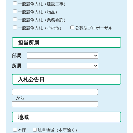
キ
一般競争入札（建設工事）
ー
一般競争入札（物品）
ワ
一般競争入札（業務委託）
ー
ド
一般競争入札（その他）
公募型プロポーザル
を
入
担当所属
力
部局
所属
入札公告日
期
から
間
期
の
間
始
地域
の
ま
終
り
わ
本庁
岐阜地域（本庁除く）