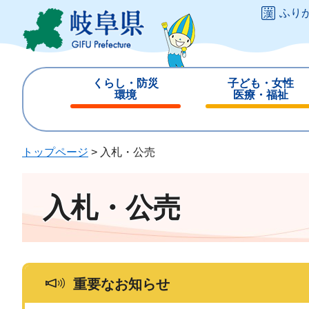
ペ
メ
ふり
ー
ニ
ジ
ュ
の
ー
先
を
くらし・防災
子ども・女性
頭
飛
環境
医療・福祉
で
ば
閉
閉
す
し
じ
じ
。
て
る
る
トップページ
>
入札・公売
本
文
へ
入札・公売
重要なお知らせ