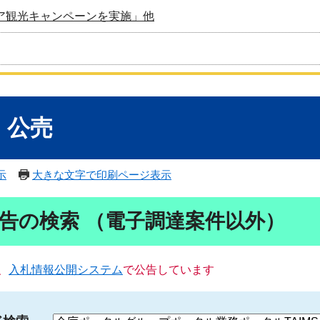
ア観光キャンペーンを実施」他
・公売
示
大きな文字で印刷ページ表示
告の検索 （電子調達案件以外）
、
入札情報公開システム
で公告しています