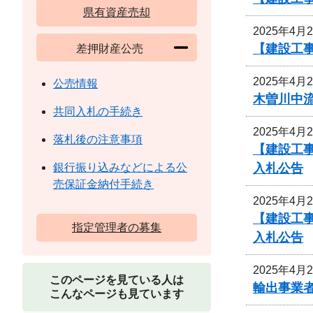
県有資産売却
2025年4月
【建設工事
差押財産公売
2025年4月
公売情報
木曽川中
共同入札の手続き
2025年4月
落札後の注意事項
【建設工事
入札公告
銀行振り込みなどによる公
売保証金納付手続き
2025年4月
【建設工事
指定管理者の募集
入札公告
2025年4月
このページを見ている人は
輸出事業
こんなページも見ています