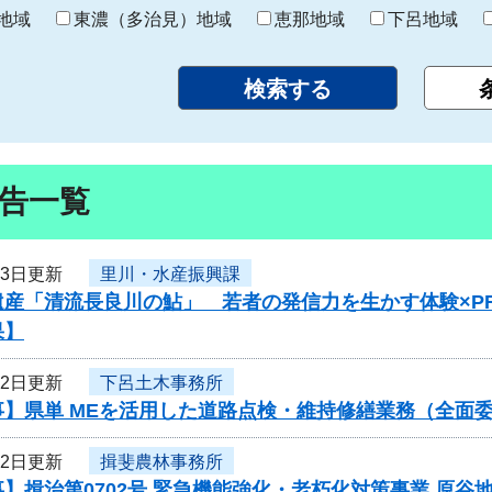
り
地域
東濃（多治見）地域
恵那地域
下呂地域
告一覧
23日更新
里川・水産振興課
遺産「清流長良川の鮎」 若者の発信力を生かす体験×P
果】
22日更新
下呂土木事務所
事】県単 MEを活用した道路点検・維持修繕業務（全面
22日更新
揖斐農林事務所
】揖治第0702号 緊急機能強化・老朽化対策事業 原