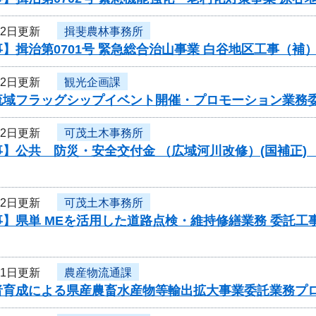
22日更新
揖斐農林事務所
】揖治第0701号 緊急総合治山事業 白谷地区工事（
22日更新
観光企画課
流域フラッグシップイベント開催・プロモーション業務
22日更新
可茂土木事務所
】公共 防災・安全交付金 （広域河川改修）(国補正) 
22日更新
可茂土木事務所
】県単 MEを活用した道路点検・維持修繕業務 委託工事
21日更新
農産物流通課
者育成による県産農畜水産物等輸出拡大事業委託業務プ