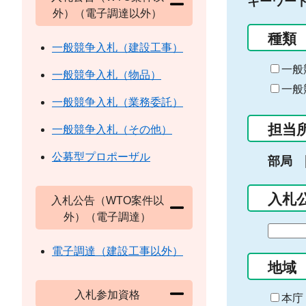
キーワー
外）（電子調達以外）
種類
一般競争入札（建設工事）
一般
一般競争入札（物品）
一般
一般競争入札（業務委託）
担当
一般競争入札（その他）
公募型プロポーザル
部局
入札
入札公告（WTO案件以
外）（電子調達）
期
間
電子調達（建設工事以外）
の
地域
始
入札参加資格
ま
本庁