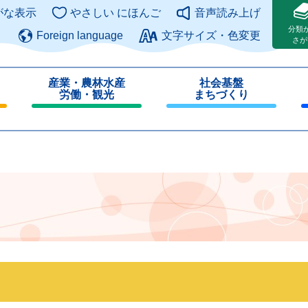
このページの本文へ
がな表示
やさしい にほんご
音声読み上げ
分類
Foreign language
文字サイズ・色変更
さが
産業・農林水産
社会基盤
労働・観光
まちづくり
閉
閉
じ
じ
る
る