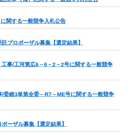
補）に関する一般競争入札公告
委託プロポーザル募集【選定結果】
工事/工河第広6－6－2－2号に関する一般競争
/委維3単第全委－R7－ME号に関する一般競争
ロポーザル募集【選定結果】