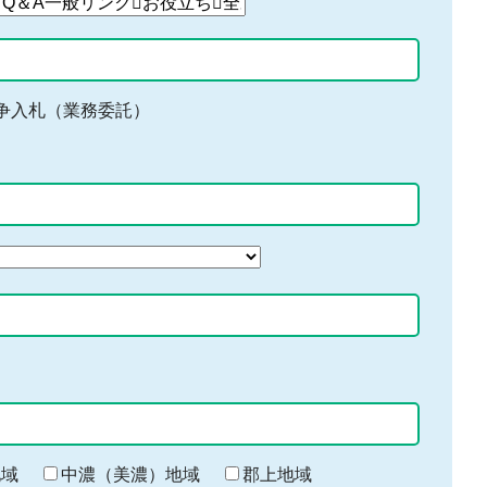
争入札（業務委託）
地域
中濃（美濃）地域
郡上地域