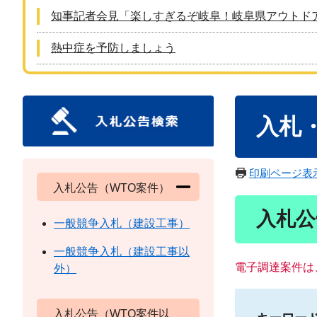
知事記者会見「楽しすぎるぞ岐阜！岐阜県アウトド
熱中症を予防しましょう
本
入札
文
印刷ページ表
入札公告（WTO案件）
入札公
一般競争入札（建設工事）
一般競争入札（建設工事以
電子調達案件は
外）
入札公告（WTO案件以