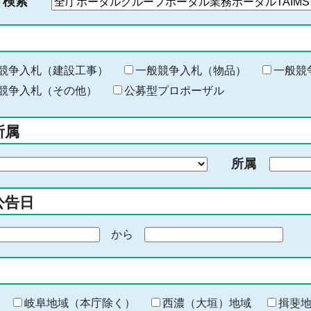
ド検索
検
索
す
る
キ
競争入札（建設工事）
一般競争入札（物品）
一般競
ー
競争入札（その他）
公募型プロポーザル
ワ
ー
所属
ド
を
所属
入
力
公告日
から
期
間
の
終
わ
岐阜地域（本庁除く）
西濃（大垣）地域
揖斐