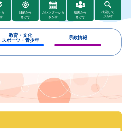
検索して
から
目的から
カレンダーから
組織から
さがす
す
さがす
さがす
さがす
教育・文化
県政情報
スポーツ・青少年
閉
閉
じ
じ
る
る