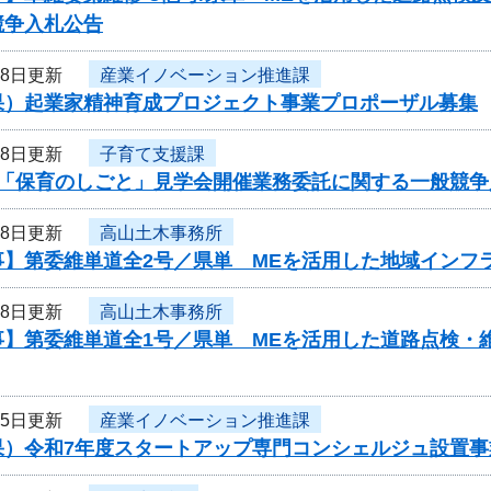
競争入札公告
18日更新
産業イノベーション推進課
果）起業家精神育成プロジェクト事業プロポーザル募集
18日更新
子育て支援課
度「保育のしごと」見学会開催業務委託に関する一般競争
18日更新
高山土木事務所
事】第委維単道全2号／県単 MEを活用した地域インフ
18日更新
高山土木事務所
事】第委維単道全1号／県単 MEを活用した道路点検・
15日更新
産業イノベーション推進課
果）令和7年度スタートアップ専門コンシェルジュ設置事