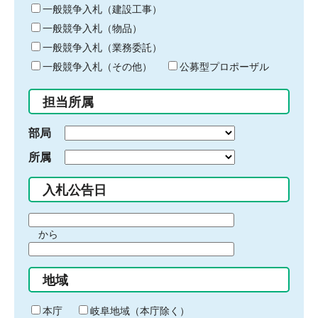
キ
一般競争入札（建設工事）
ー
一般競争入札（物品）
ワ
一般競争入札（業務委託）
ー
ド
一般競争入札（その他）
公募型プロポーザル
を
入
担当所属
力
部局
所属
入札公告日
期
から
間
期
の
間
始
地域
の
ま
終
り
わ
本庁
岐阜地域（本庁除く）