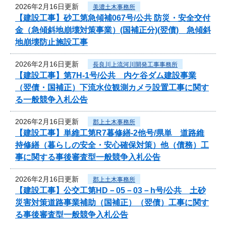
2026年2月16日更新
美濃土木事務所
【建設工事】砂工第急傾補067号/公共 防災・安全交付
金（急傾斜地崩壊対策事業）(国補正分)(翌債) 急傾斜
地崩壊防止施設工事
2026年2月16日更新
長良川上流河川開発工事事務所
【建設工事】第7H-1号/公共 内ケ谷ダム建設事業
（翌債・国補正）下流水位観測カメラ設置工事に関す
る一般競争入札公告
2026年2月16日更新
郡上土木事務所
【建設工事】単維工第R7暮修繕-2他号/県単 道路維
持修繕（暮らしの安全・安心確保対策）他（債務）工
事に関する事後審査型一般競争入札公告
2026年2月16日更新
郡上土木事務所
【建設工事】公交工第HD－05－03－h号/公共 土砂
災害対策道路事業補助（国補正）（翌債）工事に関す
る事後審査型一般競争入札公告