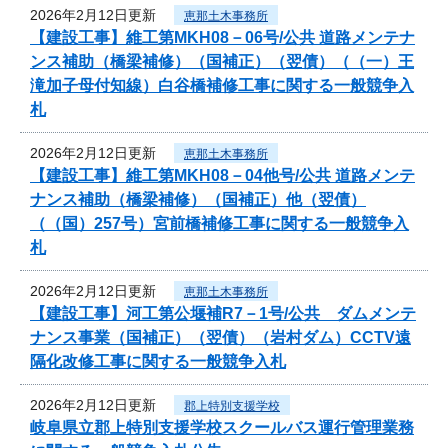
2026年2月12日更新
恵那土木事務所
【建設工事】維工第MKH08－06号/公共 道路メンテナ
ンス補助（橋梁補修）（国補正）（翌債）（（一）王
滝加子母付知線）白谷橋補修工事に関する一般競争入
札
2026年2月12日更新
恵那土木事務所
【建設工事】維工第MKH08－04他号/公共 道路メンテ
ナンス補助（橋梁補修）（国補正）他（翌債）
（（国）257号）宮前橋補修工事に関する一般競争入
札
2026年2月12日更新
恵那土木事務所
【建設工事】河工第公堰補R7－1号/公共 ダムメンテ
ナンス事業（国補正）（翌債）（岩村ダム）CCTV遠
隔化改修工事に関する一般競争入札
2026年2月12日更新
郡上特別支援学校
岐阜県立郡上特別支援学校スクールバス運行管理業務