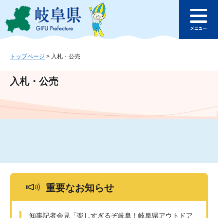
ペ
メ
このページの本文へ
ー
ニ
メ
ジ
ュ
ニ
の
ー
ュ
先
を
ー
頭
飛
トップページ
>
入札・公売
で
ば
す
し
入札・公売
。
て
本
文
へ
重要なお知らせ
知事記者会見「楽しすぎるぞ岐阜！岐阜県アウトドア