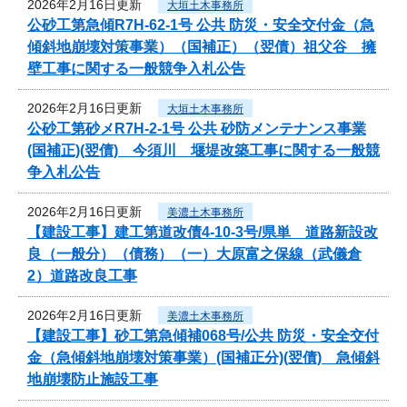
2026年2月16日更新
大垣土木事務所
公砂工第急傾R7H-62-1号 公共 防災・安全交付金（急
傾斜地崩壊対策事業）（国補正）（翌債）祖父谷 擁
壁工事に関する一般競争入札公告
2026年2月16日更新
大垣土木事務所
公砂工第砂メR7H-2-1号 公共 砂防メンテナンス事業
(国補正)(翌債) 今須川 堰堤改築工事に関する一般競
争入札公告
2026年2月16日更新
美濃土木事務所
【建設工事】建工第道改債4-10-3号/県単 道路新設改
良（一般分）（債務）（一）大原富之保線（武儀倉
2）道路改良工事
2026年2月16日更新
美濃土木事務所
【建設工事】砂工第急傾補068号/公共 防災・安全交付
金（急傾斜地崩壊対策事業）(国補正分)(翌債) 急傾斜
地崩壊防止施設工事