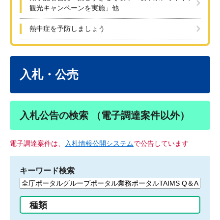
観光キャンペーンを実施」他
熱中症を予防しましょう
本
文
入札・公売
入札公告の検索 （電子調達案件以外）
電子調達案件は、
入札情報公開システム
で公告しています
キーワード検索
検
索
す
種類
る