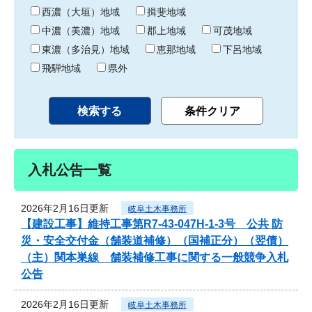
り
西濃（大垣）地域
揖斐地域
中濃（美濃）地域
郡上地域
可茂地域
東濃（多治見）地域
恵那地域
下呂地域
飛騨地域
県外
入札公告一覧
2026年2月16日更新
岐阜土木事務所
【建設工事】維持工事第R7-43-047H-1-3号 公共 防
災・安全交付金（舗装道補修）（国補正分）（翌債）
（主）関本巣線 舗装補修工事に関する一般競争入札
公告
2026年2月16日更新
岐阜土木事務所