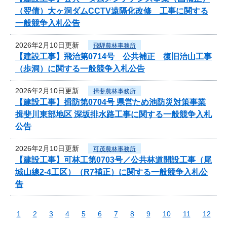
（翌債）大ヶ洞ダムCCTV遠隔化改修 工事に関する
一般競争入札公告
2026年2月10日更新
飛騨農林事務所
【建設工事】飛治第0714号 公共補正 復旧治山工事
（歩洞）に関する一般競争入札公告
2026年2月10日更新
揖斐農林事務所
【建設工事】揖防第0704号 県営ため池防災対策事業
揖斐川東部地区 深坂排水路工事に関する一般競争入札
公告
2026年2月10日更新
可茂農林事務所
【建設工事】可林工第0703号／公共林道開設工事（尾
城山線2-4工区）（R7補正）に関する一般競争入札公
告
1
2
3
4
5
6
7
8
9
10
11
12