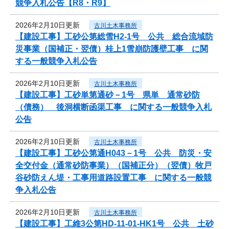
競争入札公告【R8・R9】
2026年2月10日更新
古川土木事務所
【建設工事】工砂公第総雪H2-1号 公共 総合流域防
災事業（国補正・翌債）桂上1雪崩防護壁工事 に関
する一般競争入札公告
2026年2月10日更新
古川土木事務所
【建設工事】工砂単第通砂－1号 県単 通常砂防
（債務） 後洞横断函渠工事 に関する一般競争入札
公告
2026年2月10日更新
古川土木事務所
【建設工事】工砂公第通H043－1号 公共 防災・安
全交付金（通常砂防事業）（国補正分）（翌債）牧戸
谷砂防えん堤・工事用道路設置工事 に関する一般競
争入札公告
2026年2月10日更新
古川土木事務所
【建設工事】工維3公第HD-11-01-HK1号 公共 土砂