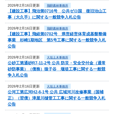
2026年2月16日更新
飛騨農林事務所
【建設工事】飛治第0716号 公共ゼロ国 復旧治山工
事（大久手）に関する一般競争入札公告
2026年2月16日更新
飛騨農林事務所
【建設工事】飛経第0702号 県営経営体育成基盤整備
事業 杉崎1期地区 第5号工事に関する一般競争入札
公告
2026年2月16日更新
大垣土木事務所
公砂工第通砂R7-11-2号 公共 防災・安全交付金（通常
砂防事業）（債務）猿子谷 堰堤工事に関する一般競
争入札公告
2026年2月16日更新
大垣土木事務所
公河工第広河H2-6-1号 公共 広域河川改修事業（国補
正）（翌債）津屋川樋管工工事に関する一般競争入札
公告