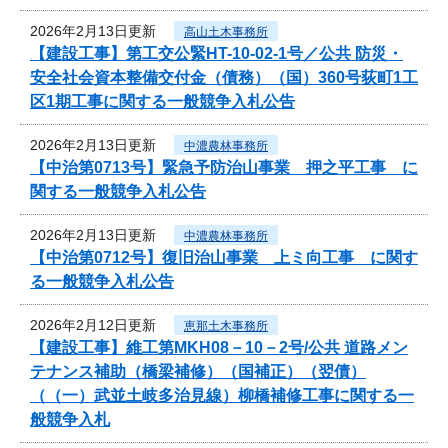
2026年2月13日更新
高山土木事務所
【建設工事】第工交公緊HT-10-02-1号／公共 防災・
安全社会資本整備交付金（債務）（国）360号荻町1工
区1期工事に関する一般競争入札公告
2026年2月13日更新
中濃農林事務所
【中治第0713号】緊急予防治山事業 押之平工事 に
関する一般競争入札公告
2026年2月13日更新
中濃農林事務所
【中治第0712号】復旧治山事業 上ミ向工事 に関す
る一般競争入札公告
2026年2月12日更新
恵那土木事務所
【建設工事】維工第MKH08－10－2号/公共 道路メン
テナンス補助（橋梁補修）（国補正）（翌債）
（（一）武並土岐多治見線）柳橋補修工事に関する一
般競争入札