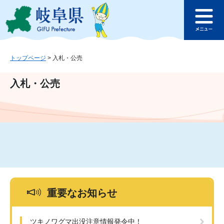
ペ
メ
このページの本文へ
ー
ニ
メ
ジ
ュ
ニ
の
ー
ュ
先
を
ー
頭
飛
トップページ
>
入札・公売
で
ば
す
し
入札・公売
。
て
本
文
へ
重要なお知らせ
ツキノワグマ出没注意情報発令中！