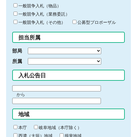
ー
一般競争入札（物品）
ワ
一般競争入札（業務委託）
ー
ド
一般競争入札（その他）
公募型プロポーザル
を
入
担当所属
力
部局
所属
入札公告日
期
から
間
期
の
間
始
地域
の
ま
終
り
わ
本庁
岐阜地域（本庁除く）
り
西濃（大垣）地域
揖斐地域