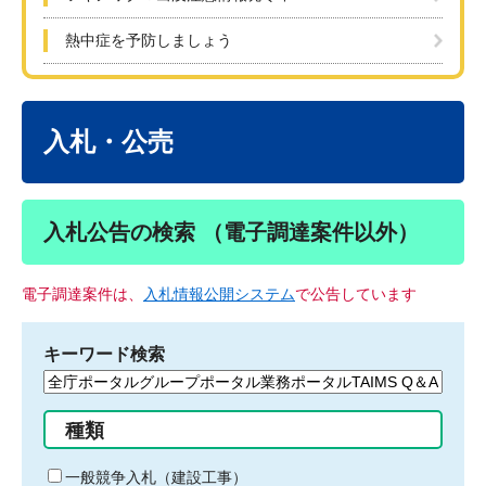
熱中症を予防しましょう
本
文
入札・公売
入札公告の検索 （電子調達案件以外）
電子調達案件は、
入札情報公開システム
で公告しています
キーワード検索
検
索
す
種類
る
キ
一般競争入札（建設工事）