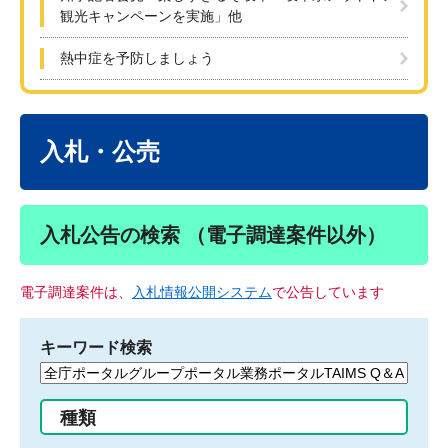
観光キャンペーンを実施」他
熱中症を予防しましょう
本
文
入札・公売
入札公告の検索 （電子調達案件以外）
電子調達案件は、
入札情報公開システム
で公告しています
キーワード検索
検
索
す
種類
る