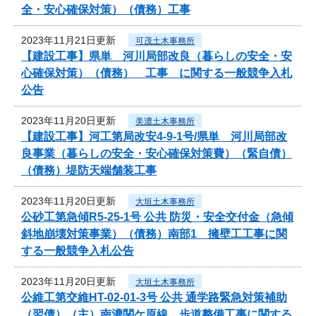
全・安心確保対策）（債務）工事
2023年11月21日更新
可茂土木事務所
【建設工事】県単 河川局部改良（暮らしの安全・安
心確保対策）（債務） 工事 に関する一般競争入札
公告
2023年11月20日更新
美濃土木事務所
【建設工事】河工第局改安4-9-1号/県単 河川局部改
良事業（暮らしの安全・安心確保対策費）（緊自債）
（債務）堤防天端舗装工事
2023年11月20日更新
大垣土木事務所
公砂工第急傾R5-25-1号 公共 防災・安全交付金（急傾
斜地崩壊対策事業）（債務）南部1 擁壁工工事に関
する一般競争入札公告
2023年11月20日更新
大垣土木事務所
公維工第交維HT-02-01-3号 公共 通学路緊急対策補助
（翌債）（主）南濃関ケ原線 歩道整備工事に関する