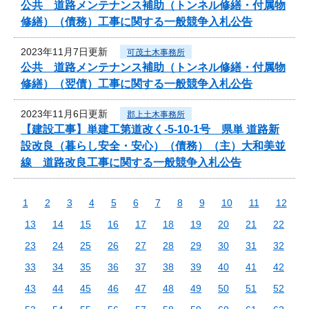
公共 道路メンテナンス補助（トンネル修繕・付属物
修繕）（債務）工事に関する一般競争入札公告
2023年11月7日更新
可茂土木事務所
公共 道路メンテナンス補助（トンネル修繕・付属物
修繕）（翌債）工事に関する一般競争入札公告
2023年11月6日更新
郡上土木事務所
【建設工事】単建工第道改く-5-10-1号 県単 道路新
設改良（暮らし安全・安心）（債務）（主）大和美並
線 道路改良工事に関する一般競争入札公告
1
2
3
4
5
6
7
8
9
10
11
12
13
14
15
16
17
18
19
20
21
22
23
24
25
26
27
28
29
30
31
32
33
34
35
36
37
38
39
40
41
42
43
44
45
46
47
48
49
50
51
52