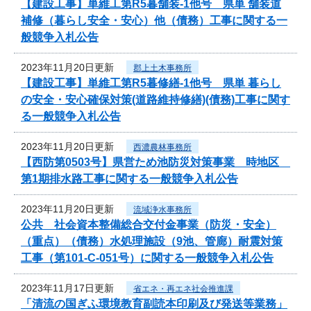
【建設工事】単維工第R5暮舗装-1他号 県単 舗装道
補修（暮らし安全・安心）他（債務）工事に関する一
般競争入札公告
2023年11月20日更新
郡上土木事務所
【建設工事】単維工第R5暮修繕-1他号 県単 暮らし
の安全・安心確保対策(道路維持修繕)(債務)工事に関す
る一般競争入札公告
2023年11月20日更新
西濃農林事務所
【西防第0503号】県営ため池防災対策事業 時地区
第1期排水路工事に関する一般競争入札公告
2023年11月20日更新
流域浄水事務所
公共 社会資本整備総合交付金事業（防災・安全）
（重点）（債務）水処理施設（9池、管廊）耐震対策
工事（第101-C-051号）に関する一般競争入札公告
2023年11月17日更新
省エネ・再エネ社会推進課
「清流の国ぎふ環境教育副読本印刷及び発送等業務」