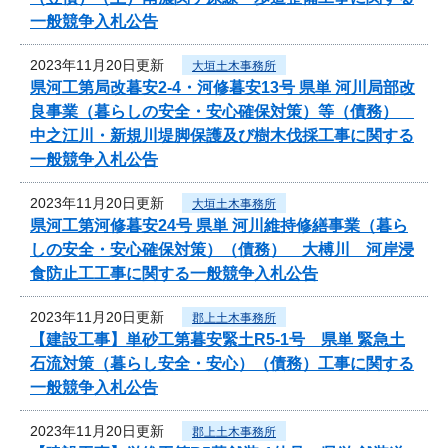
一般競争入札公告
2023年11月20日更新
大垣土木事務所
県河工第局改暮安2-4・河修暮安13号 県単 河川局部改
良事業（暮らしの安全・安心確保対策）等（債務）
中之江川・新規川堤脚保護及び樹木伐採工事に関する
一般競争入札公告
2023年11月20日更新
大垣土木事務所
県河工第河修暮安24号 県単 河川維持修繕事業（暮ら
しの安全・安心確保対策）（債務） 大榑川 河岸浸
食防止工工事に関する一般競争入札公告
2023年11月20日更新
郡上土木事務所
【建設工事】単砂工第暮安緊土R5-1号 県単 緊急土
石流対策（暮らし安全・安心）（債務）工事に関する
一般競争入札公告
2023年11月20日更新
郡上土木事務所