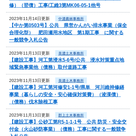
修）（翌債）工事/工維3第MK06-05-1他号
2023年11月14日更新
中濃農林事務所
【中か第0503号】公共 県営かんがい排水事業（保全
合理化型） 肥田瀬用水地区 第1期工事 に関する
一般競争入札公告
2023年11月13日更新
美濃土木事務所
【建設工事】河工第浸水5-6号/公共 浸水対策重点地
域緊急事業他（債務）取付道路工事
2023年11月13日更新
美濃土木事務所
【建設工事】河工第河修安1-1号/県単 河川維持修繕
事業（暮らしの安全・安心確保対策費）（浚渫債）
（債務）伐木除根工事
2023年11月13日更新
郡上土木事務所
【建設工事】公砂工第R5-1-1-1号 公共 防災・安全交
付金（火山砂防事業）（債務）工事に関する一般競争