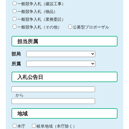
キ
一般競争入札（建設工事）
ー
一般競争入札（物品）
ワ
一般競争入札（業務委託）
ー
ド
一般競争入札（その他）
公募型プロポーザル
を
入
担当所属
力
部局
所属
入札公告日
期
から
間
期
の
間
始
地域
の
ま
終
り
わ
本庁
岐阜地域（本庁除く）