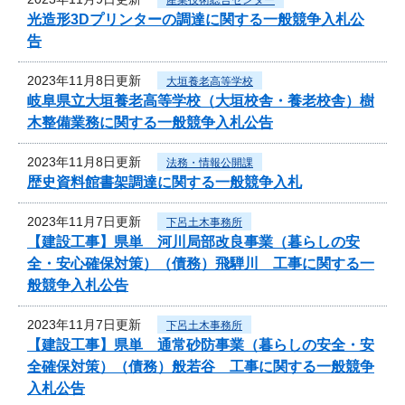
光造形3Dプリンターの調達に関する一般競争入札公
告
2023年11月8日更新
大垣養老高等学校
岐阜県立大垣養老高等学校（大垣校舎・養老校舎）樹
木整備業務に関する一般競争入札公告
2023年11月8日更新
法務・情報公開課
歴史資料館書架調達に関する一般競争入札
2023年11月7日更新
下呂土木事務所
【建設工事】県単 河川局部改良事業（暮らしの安
全・安心確保対策）（債務）飛騨川 工事に関する一
般競争入札公告
2023年11月7日更新
下呂土木事務所
【建設工事】県単 通常砂防事業（暮らしの安全・安
全確保対策）（債務）般若谷 工事に関する一般競争
入札公告