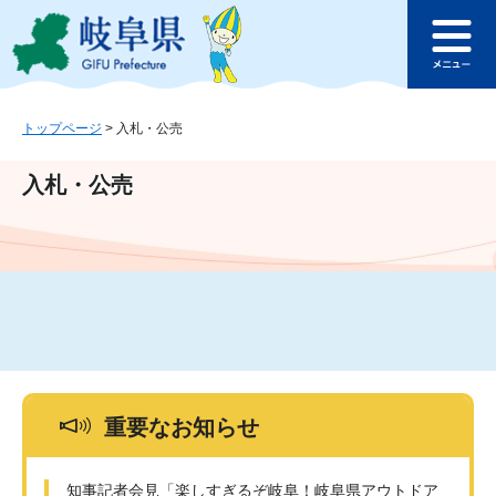
ペ
メ
このページの本文へ
ー
ニ
メ
ジ
ュ
ニ
の
ー
ュ
先
を
ー
頭
飛
トップページ
>
入札・公売
で
ば
す
し
入札・公売
。
て
本
文
へ
重要なお知らせ
知事記者会見「楽しすぎるぞ岐阜！岐阜県アウトドア