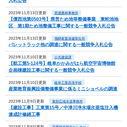
入札公告
2023年11月13日更新
西濃農林事務所
【債西池第0503号】県営ため池等整備事業 東蛇池地
区 第1期ため池整備工事に関する一般競争入札公告
2023年11月13日更新
飛騨家畜保健衛生所
パレットラック他の調達に関する一般競争入札公告
2023年11月10日更新
公共建築課
【航工第5-124号】岐阜かかみがはら航空宇宙博物館
企画棟建設工事に関する一般競争入札公告
2023年11月10日更新
岐阜工業高等学校
産業教育振興設備整備事業に係るミニショベルの調達
2023年11月9日更新
東部広域水道事務所
【建設工事】工東第15号／中津川浄水場次亜塩注入機
連成計修繕工事
2023年11月9日更新
産業技術総合センター