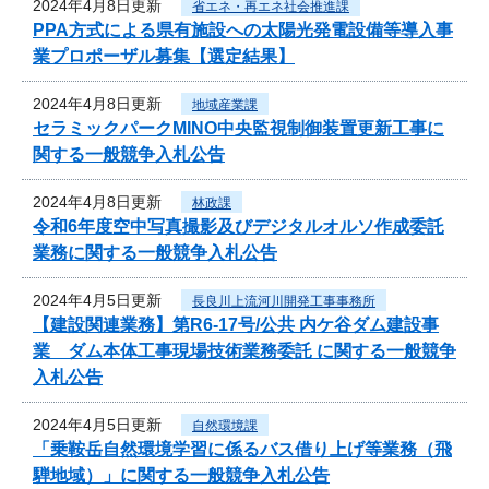
2024年4月8日更新
省エネ・再エネ社会推進課
PPA方式による県有施設への太陽光発電設備等導入事
業プロポーザル募集【選定結果】
2024年4月8日更新
地域産業課
セラミックパークMINO中央監視制御装置更新工事に
関する一般競争入札公告
2024年4月8日更新
林政課
令和6年度空中写真撮影及びデジタルオルソ作成委託
業務に関する一般競争入札公告
2024年4月5日更新
長良川上流河川開発工事事務所
【建設関連業務】第R6-17号/公共 内ケ谷ダム建設事
業 ダム本体工事現場技術業務委託 に関する一般競争
入札公告
2024年4月5日更新
自然環境課
「乗鞍岳自然環境学習に係るバス借り上げ等業務（飛
騨地域）」に関する一般競争入札公告