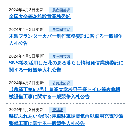
2024年4月3日更新
農産園芸課
全国大会等花飾設置業務委託
2024年4月3日更新
農産園芸課
木製プランターカバー制作業務委託に関する一般競争
入札公告
2024年4月3日更新
農産園芸課
SNS等を活用した花のある暮らし情報発信業務委託に
関する一般競争入札公告
2024年4月3日更新
公共建築課
【農経工第6-7号】農業大学校男子寮トイレ等改修機
械設備工事に関する一般競争入札公告
2024年4月3日更新
管財課
県民ふれあい会館公用車駐車場電気自動車用充電設備
整備工事に関する一般競争入札公告