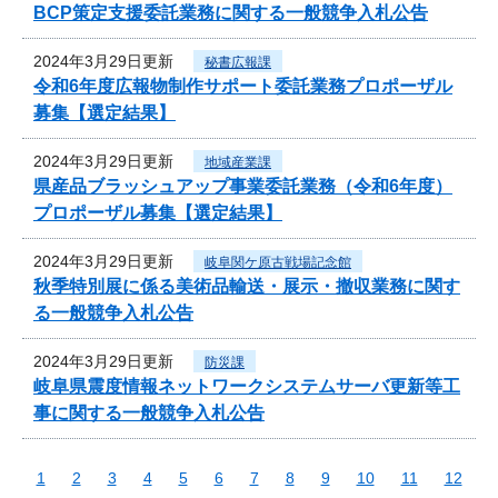
BCP策定支援委託業務に関する一般競争入札公告
2024年3月29日更新
秘書広報課
令和6年度広報物制作サポート委託業務プロポーザル
募集【選定結果】
2024年3月29日更新
地域産業課
県産品ブラッシュアップ事業委託業務（令和6年度）
プロポーザル募集【選定結果】
2024年3月29日更新
岐阜関ケ原古戦場記念館
秋季特別展に係る美術品輸送・展示・撤収業務に関す
る一般競争入札公告
2024年3月29日更新
防災課
岐阜県震度情報ネットワークシステムサーバ更新等工
事に関する一般競争入札公告
1
2
3
4
5
6
7
8
9
10
11
12