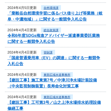
2024年4月5日更新
自然環境課
「乗鞍岳自然環境学習に係るバス借り上げ等業務（岐
阜・中濃地域）」に関する一般競争入札公告
2024年4月4日更新
総合政策課
令和6年度SDGs推進アドバイザー派遣事業委託業務
に関する一般競争入札公告
2024年4月4日更新
管財課
「国産普通乗用車（EV）の調達」に関する一般競争
入札公告
2024年4月4日更新
東部広域水道事務所
【建設工事】施工東第7号／中津川浄水場計装設備
（中央監視制御装置）長寿命化対策工事
2024年4月4日更新
東部広域水道事務所
【建設工事】工可第3号／山之上浄水場排水処理設備
修繕工事