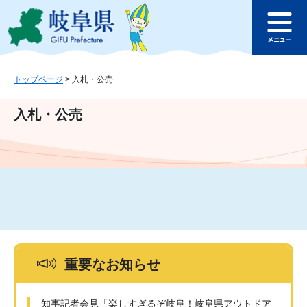
ペ
メ
このページの本文へ
ー
ニ
メ
ジ
ュ
ニ
の
ー
ュ
先
を
ー
頭
飛
トップページ
>
入札・公売
で
ば
す
し
入札・公売
。
て
本
文
へ
重要なお知らせ
知事記者会見「楽しすぎるぞ岐阜！岐阜県アウトドア