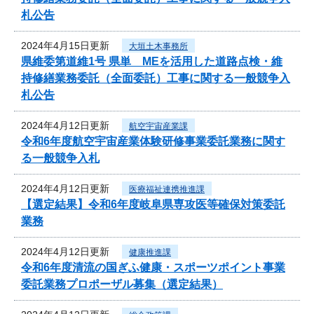
札公告
2024年4月15日更新
大垣土木事務所
県維委第道維1号 県単 MEを活用した道路点検・維
持修繕業務委託（全面委託）工事に関する一般競争入
札公告
2024年4月12日更新
航空宇宙産業課
令和6年度航空宇宙産業体験研修事業委託業務に関す
る一般競争入札
2024年4月12日更新
医療福祉連携推進課
【選定結果】令和6年度岐阜県専攻医等確保対策委託
業務
2024年4月12日更新
健康推進課
令和6年度清流の国ぎふ健康・スポーツポイント事業
委託業務プロポーザル募集（選定結果）