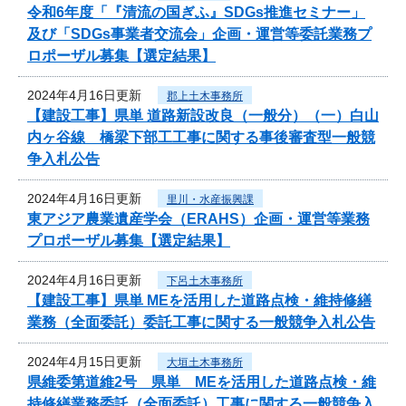
令和6年度「『清流の国ぎふ』SDGs推進セミナー」
及び「SDGs事業者交流会」企画・運営等委託業務プ
ロポーザル募集【選定結果】
2024年4月16日更新
郡上土木事務所
【建設工事】県単 道路新設改良（一般分）（一）白山
内ヶ谷線 橋梁下部工工事に関する事後審査型一般競
争入札公告
2024年4月16日更新
里川・水産振興課
東アジア農業遺産学会（ERAHS）企画・運営等業務
プロポーザル募集【選定結果】
2024年4月16日更新
下呂土木事務所
【建設工事】県単 MEを活用した道路点検・維持修繕
業務（全面委託）委託工事に関する一般競争入札公告
2024年4月15日更新
大垣土木事務所
県維委第道維2号 県単 MEを活用した道路点検・維
持修繕業務委託（全面委託）工事に関する一般競争入