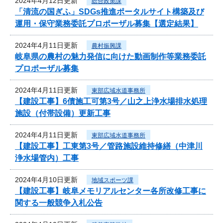
2024年4月12日更新
総合政策課
「清流の国ぎふ」SDGs推進ポータルサイト構築及び
運用・保守業務委託プロポーザル募集【選定結果】
2024年4月11日更新
農村振興課
岐阜県の農村の魅力発信に向けた動画制作等業務委託
プロポーザル募集
2024年4月11日更新
東部広域水道事務所
【建設工事】6債施工可第3号／山之上浄水場排水処理
施設（付帯設備）更新工事
2024年4月11日更新
東部広域水道事務所
【建設工事】工東第3号／管路施設維持修繕（中津川
浄水場管内）工事
2024年4月10日更新
地域スポーツ課
【建設工事】岐阜メモリアルセンター各所改修工事に
関する一般競争入札公告