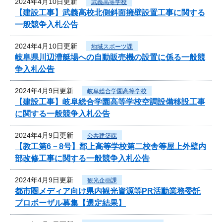
2024年4月10日更新
武義高等学校
【建設工事】武義高校北側斜面擁壁設置工事に関する
一般競争入札公告
2024年4月10日更新
地域スポーツ課
岐阜県川辺漕艇場への自動販売機の設置に係る一般競
争入札公告
2024年4月9日更新
岐阜総合学園高等学校
【建設工事】岐阜総合学園高等学校空調設備移設工事
に関する一般競争入札公告
2024年4月9日更新
公共建築課
【教工第6－8号】郡上高等学校第二校舎等屋上外壁内
部改修工事に関する一般競争入札公告
2024年4月9日更新
観光企画課
都市圏メディア向け県内観光資源等PR活動業務委託
プロポーザル募集【選定結果】