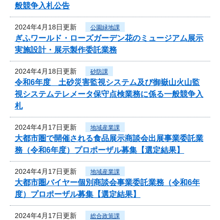
般競争入札公告
2024年4月18日更新
公園緑地課
ぎふワールド・ローズガーデン花のミュージアム展示
実施設計・展示製作委託業務
2024年4月18日更新
砂防課
令和6年度 土砂災害監視システム及び御嶽山火山監
視システムテレメータ保守点検業務に係る一般競争入
札
2024年4月17日更新
地域産業課
大都市圏で開催される食品展示商談会出展事業委託業
務（令和6年度）プロポーザル募集【選定結果】
2024年4月17日更新
地域産業課
大都市圏バイヤー個別商談会事業委託業務（令和6年
度）プロポーザル募集【選定結果】
2024年4月17日更新
総合政策課