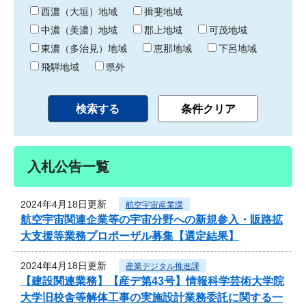
り
西濃（大垣）地域
揖斐地域
中濃（美濃）地域
郡上地域
可茂地域
東濃（多治見）地域
恵那地域
下呂地域
飛騨地域
県外
入札公告一覧
2024年4月18日更新
航空宇宙産業課
航空宇宙関連企業等の宇宙分野への新規参入・販路拡
大支援等業務プロポーザル募集【選定結果】
2024年4月18日更新
産業デジタル推進課
【建設関連業務】【産デ第43号】情報科学芸術大学院
大学旧校舎等解体工事の実施設計業務委託に関する一