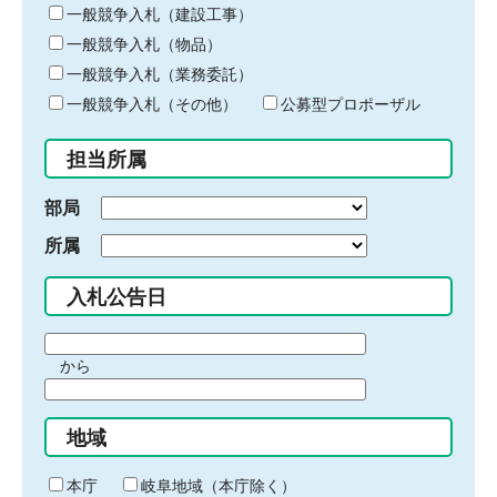
キ
一般競争入札（建設工事）
ー
一般競争入札（物品）
ワ
一般競争入札（業務委託）
ー
ド
一般競争入札（その他）
公募型プロポーザル
を
入
担当所属
力
部局
所属
入札公告日
期
から
間
期
の
間
始
地域
の
ま
終
り
わ
本庁
岐阜地域（本庁除く）