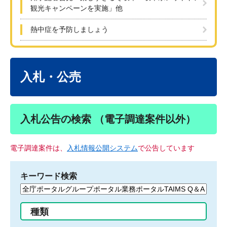
観光キャンペーンを実施」他
熱中症を予防しましょう
本
文
入札・公売
入札公告の検索 （電子調達案件以外）
電子調達案件は、
入札情報公開システム
で公告しています
キーワード検索
検
索
す
種類
る