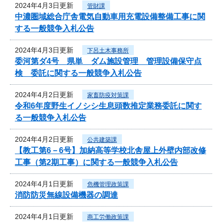
2024年4月3日更新
管財課
中濃圏域総合庁舎電気自動車用充電設備整備工事に関
する一般競争入札公告
2024年4月3日更新
下呂土木事務所
委河第ダ4号 県単 ダム施設管理 管理設備保守点
検 委託に関する一般競争入札公告
2024年4月2日更新
家畜防疫対策課
令和6年度野生イノシシ生息頭数推定業務委託に関す
る一般競争入札公告
2024年4月2日更新
公共建築課
【教工第6－6号】加納高等学校北舎屋上外壁内部改修
工事（第2期工事）に関する一般競争入札公告
2024年4月1日更新
危機管理政策課
消防防災無線設備機器の調達
2024年4月1日更新
商工労働政策課