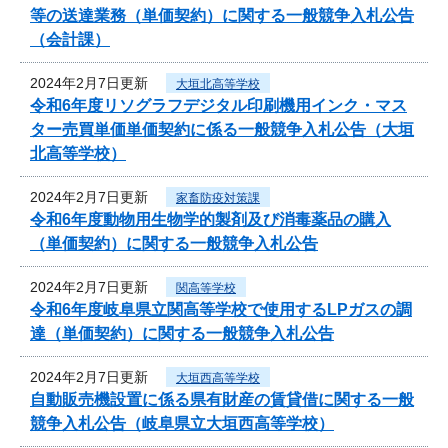
等の送達業務（単価契約）に関する一般競争入札公告
（会計課）
2024年2月7日更新
大垣北高等学校
令和6年度リソグラフデジタル印刷機用インク・マス
ター売買単価単価契約に係る一般競争入札公告（大垣
北高等学校）
2024年2月7日更新
家畜防疫対策課
令和6年度動物用生物学的製剤及び消毒薬品の購入
（単価契約）に関する一般競争入札公告
2024年2月7日更新
関高等学校
令和6年度岐阜県立関高等学校で使用するLPガスの調
達（単価契約）に関する一般競争入札公告
2024年2月7日更新
大垣西高等学校
自動販売機設置に係る県有財産の賃貸借に関する一般
競争入札公告（岐阜県立大垣西高等学校）