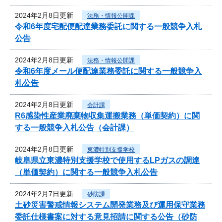
2024年2月8日更新
法務・情報公開課
令和6年度宅配便配達業務委託に関する一般競争入札
公告
2024年2月8日更新
法務・情報公開課
令和6年度メール便配達業務委託に関する一般競争入
札公告
2024年2月8日更新
会計課
R6感染性産業廃棄物収集運搬業務（単価契約）に関
する一般競争入札公告（会計課）
2024年2月8日更新
東濃特別支援学校
岐阜県立東濃特別支援学校で使用するLPガスの調達
（単価契約）に関する一般競争入札公告
2024年2月7日更新
砂防課
土砂災害警戒情報システム開発業務及び運用保守業務
委託仕様書案に対する意見招請に関する公告（砂防