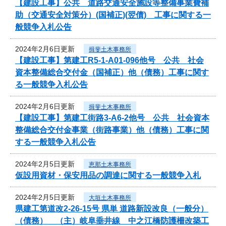
【建設工事】公共 道路交通安全施設等整備事業費補
助（交通安全対策分）(国補正)(翌債) 工事に関する一
般競争入札公告
2024年2月6日更新
揖斐土木事務所
【建設工事】第建工R5-1-A01-096他号 公共 社会
資本整備総合交付金（国補正）他（債務）工事に関す
る一般競争入札公告
2024年2月6日更新
揖斐土木事務所
【建設工事】第建工街路3-A6-2他号 公共 社会資本
整備総合交付金事業（街路事業）他（債務）工事に関
する一般競争入札公告
2024年2月5日更新
恵那土木事務所
仮設用資材・保安用品の調達に関する一般競争入札
2024年2月5日更新
大垣土木事務所
県建工第道改2-26-15号 県単 道路新設改良（一般分）
（債務） （主）岐阜垂井線 中之江橋防護柵改築工