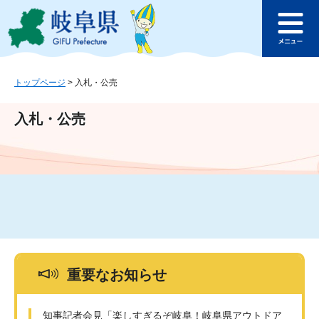
ペ
メ
このページの本文へ
ー
ニ
メ
ジ
ュ
ニ
の
ー
ュ
先
を
ー
頭
飛
トップページ
>
入札・公売
で
ば
す
し
入札・公売
。
て
本
文
へ
重要なお知らせ
知事記者会見「楽しすぎるぞ岐阜！岐阜県アウトドア