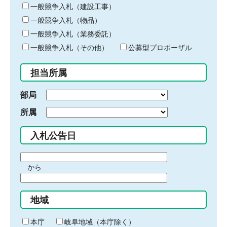
キ
一般競争入札（建設工事）
ー
一般競争入札（物品）
ワ
一般競争入札（業務委託）
ー
ド
一般競争入札（その他）
公募型プロポーザル
を
入
担当所属
力
部局
所属
入札公告日
期
から
間
期
の
間
始
地域
の
ま
終
り
わ
本庁
岐阜地域（本庁除く）