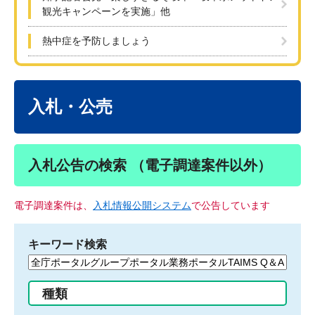
観光キャンペーンを実施」他
熱中症を予防しましょう
本
文
入札・公売
入札公告の検索 （電子調達案件以外）
電子調達案件は、
入札情報公開システム
で公告しています
キーワード検索
検
索
す
種類
る