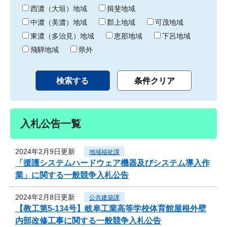
り
西濃（大垣）地域
揖斐地域
中濃（美濃）地域
郡上地域
可茂地域
東濃（多治見）地域
恵那地域
下呂地域
飛騨地域
県外
入札公告一覧
2024年2月9日更新
地域福祉課
「援護システムハードウェア機器及びシステム導入作
業」に関する一般競争入札公告
2024年2月8日更新
公共建築課
【教工第5-134号】岐阜工業高等学校体育館屋根外壁
内部改修工事に関する一般競争入札公告