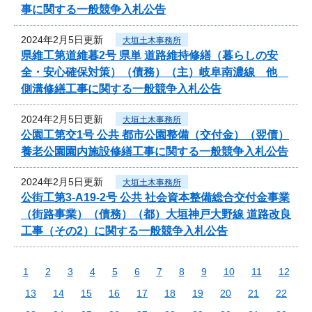
事に関する一般競争入札公告
2024年2月5日更新
大垣土木事務所
県維工第道維暮2号 県単 道路維持修繕（暮らしの安
全・安心確保対策）（債務）（主）岐阜南濃線 他
側溝修繕工事に関する一般競争入札公告
2024年2月5日更新
大垣土木事務所
公園工第交1号 公共 都市公園整備（交付金）（翌債）
養老公園園内施設修繕工事に関する一般競争入札公告
2024年2月5日更新
大垣土木事務所
公街工第3-A19-2号 公共 社会資本整備総合交付金事業
（街路事業）（債務）（都）大垣神戸大野線 道路改良
工事（その2）に関する一般競争入札公告
1
2
3
4
5
6
7
8
9
10
11
12
13
14
15
16
17
18
19
20
21
22