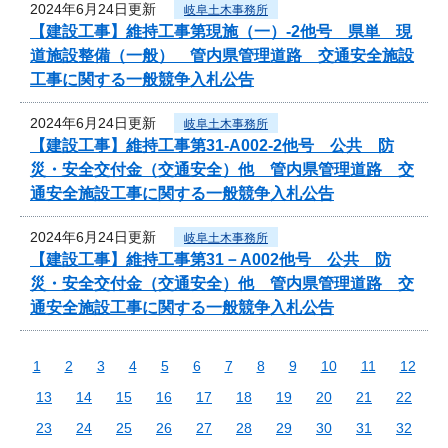
2024年6月24日更新
岐阜土木事務所
【建設工事】維持工事第現施（一）-2他号 県単 現
道施設整備（一般） 管内県管理道路 交通安全施設
工事に関する一般競争入札公告
2024年6月24日更新
岐阜土木事務所
【建設工事】維持工事第31-A002-2他号 公共 防
災・安全交付金（交通安全）他 管内県管理道路 交
通安全施設工事に関する一般競争入札公告
2024年6月24日更新
岐阜土木事務所
【建設工事】維持工事第31－A002他号 公共 防
災・安全交付金（交通安全）他 管内県管理道路 交
通安全施設工事に関する一般競争入札公告
1
2
3
4
5
6
7
8
9
10
11
12
13
14
15
16
17
18
19
20
21
22
23
24
25
26
27
28
29
30
31
32