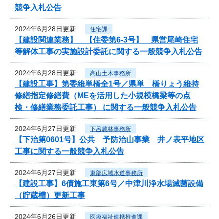
競争入札公告
2024年6月28日更新
住宅課
【建設関連業務】 【住委第6-3号】 県営尾崎住宅
等解体工事の実施設計委託に関する一般競争入札公告
2024年6月28日更新
高山土木事務所
【建設工事】第委維単橋全1号／県単 橋りょう維持
修繕指定修繕費（MEを活用した小規模橋梁等の点
検・修繕業務委託工事） に関する一般競争入札公告
2024年6月27日更新
下呂農林事務所
【下治第0601号】公共 予防治山事業 井ノ表平地区
工事に関する一般競争入札公告
2024年6月27日更新
東部広域水道事務所
【建設工事】6債施工東第6号／中津川浄水場滅菌設備
（貯蔵槽）更新工事
2024年6月26日更新
医療福祉連携推進課