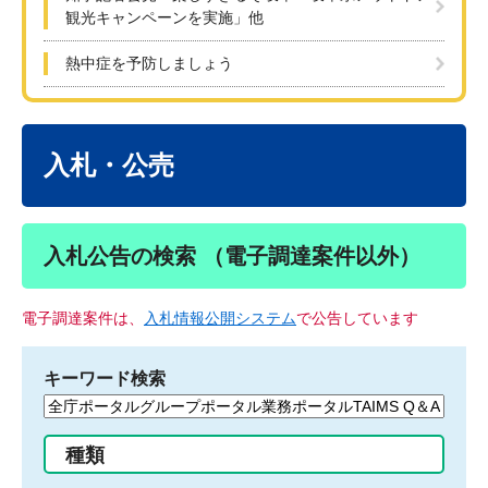
観光キャンペーンを実施」他
熱中症を予防しましょう
本
文
入札・公売
入札公告の検索 （電子調達案件以外）
電子調達案件は、
入札情報公開システム
で公告しています
キーワード検索
検
索
す
種類
る