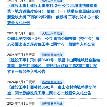
2024年7月1日更新
岐阜土木事務所
【建設工事】建設工事第T1-2号 公共 地域連携推進事
業（地方道路改築分）(債務)（一）扶桑各務原線(仮称)
新愛岐大橋 下部(P2第2期)・仮桟橋 工事に関する一般
競争入札公告
2024年7月1日更新
大垣土木事務所
公園工第交R6－1号 公共 都市公園整備（交付金）養
老公園楽市楽座改修工事に関する一般競争入札公告
2024年7月1日更新
飛騨農林事務所
【建設工事】飛中第0603号 県営中山間地域総合整備
事業 清見荘川地区 徳野用水頭首工第2期工事に関
する一般競争入札公告
2024年7月1日更新
西濃農林事務所
【建設工事】西林第0601号 農山漁村地域整備交付
金 関ケ原線改良工事に関する一般競争入札公告
2024年7月1日更新
飛騨農林事務所