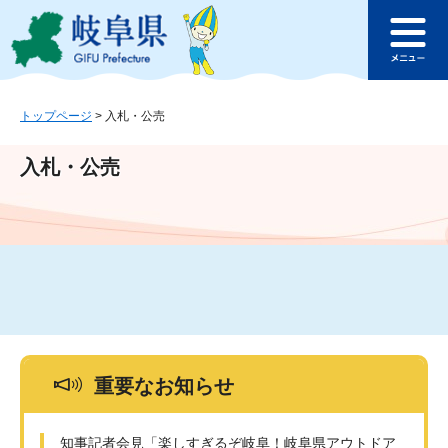
ペ
メ
このページの本文へ
ー
ニ
メ
ジ
ュ
ニ
の
ー
ュ
先
を
ー
頭
飛
トップページ
>
入札・公売
で
ば
す
し
入札・公売
。
て
本
文
へ
重要なお知らせ
知事記者会見「楽しすぎるぞ岐阜！岐阜県アウトドア