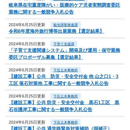
岐阜県在宅重度障がい・医療的ケア児者実態調査委託
業務に関する一般競争入札公告
2024年6月25日更新
観光誘客推進課
令和6年度海外旅行博等出展業務【選定結果】
2024年6月25日更新
子育て支援課
「子育て支援関連システム」開発及び運用・保守業務
委託プロポーザル募集【選定結果】
2024年6月25日更新
下呂土木事務所
【建設工事】公共 防災・安全交付金 他 山之口1・3
工区 落石対策他 工事に関する一般競争入札公告
2024年6月25日更新
下呂土木事務所
【建設工事】公共 防災・安全交付金 黒石1工区 黒
石谷護岸工事に関する一般競争入札公告
2024年6月25日更新
下呂土木事務所
【建設工事】公共 通学路緊急対策補助（国補正）