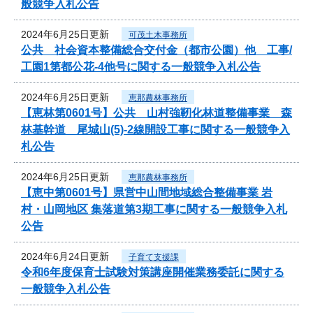
般競争入札公告
2024年6月25日更新
可茂土木事務所
公共 社会資本整備総合交付金（都市公園）他 工事/
工園1第都公花-4他号に関する一般競争入札公告
2024年6月25日更新
恵那農林事務所
【恵林第0601号】公共 山村強靭化林道整備事業 森
林基幹道 尾城山(5)-2線開設工事に関する一般競争入
札公告
2024年6月25日更新
恵那農林事務所
【恵中第0601号】県営中山間地域総合整備事業 岩
村・山岡地区 集落道第3期工事に関する一般競争入札
公告
2024年6月24日更新
子育て支援課
令和6年度保育士試験対策講座開催業務委託に関する
一般競争入札公告