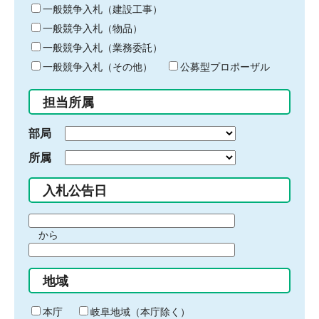
キ
一般競争入札（建設工事）
ー
一般競争入札（物品）
ワ
一般競争入札（業務委託）
ー
ド
一般競争入札（その他）
公募型プロポーザル
を
入
担当所属
力
部局
所属
入札公告日
期
から
間
期
の
間
始
地域
の
ま
終
り
わ
本庁
岐阜地域（本庁除く）