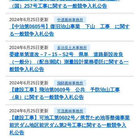
（国）257号工事に関する一般競争入札公告
2024年6月25日更新
中濃農林事務所
【中治第0605号】復旧治山事業 下山 工事 に関す
る一般競争入札公告
2024年6月25日更新
多治見土木事務所
委建単第道改－7－15－S2号 県単 道路新設改良
（一般分）（配当測試）測量設計業務委託に関する一
般競争入札公告
2024年6月25日更新
飛騨農林事務所
【建設工事】飛治第0609号 公共 予防治山工事
（泉）に関する一般競争入札公告
2024年6月25日更新
可茂農林事務所
【建設工事】可池工第0602号／県営ため池等整備事業
前沢ダム地区前沢ダム第2号工事に関する一般競争入
札公告