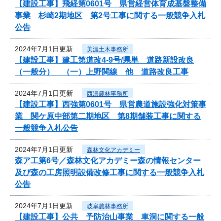
【建設工事】飛経第0601号 県営経営体育成基盤整備
事業 杉崎2期地区 第2号工事に関する一般競争入札
公告
2024年7月1日更新
美濃土木事務所
【建設工事】建工第道改4-9号/県単 道路新設改良
（一般分） （一）上野関線 他 道路改良工事
2024年7月1日更新
西濃農林事務所
【建設工事】西強第0601号 県営農道施設強化対策事
業 関ケ原中部第二期地区 第8期舗装工事に関する
一般競争入札公告
2024年7月1日更新
森林文化アカデミー
森ア工第6号／森林文化アカデミー森の情報センター
及び森の工房照明設備改修工事に関する一般競争入札
公告
2024年7月1日更新
岐阜農林事務所
【建設工事】公共 予防治山事業 車洞に関する一般