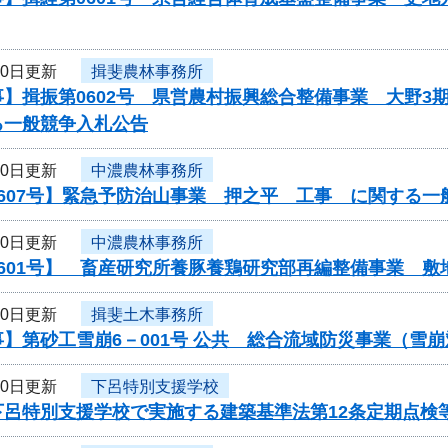
30日更新
揖斐農林事務所
】揖振第0602号 県営農村振興総合整備事業 大野3
る一般競争入札公告
30日更新
中濃農林事務所
607号】緊急予防治山事業 押之平 工事 に関する一
30日更新
中濃農林事務所
0601号】 畜産研究所養豚養鶏研究部再編整備事業 
30日更新
揖斐土木事務所
】第砂工雪崩6－001号 公共 総合流域防災事業（雪
30日更新
下呂特別支援学校
下呂特別支援学校で実施する建築基準法第12条定期点検