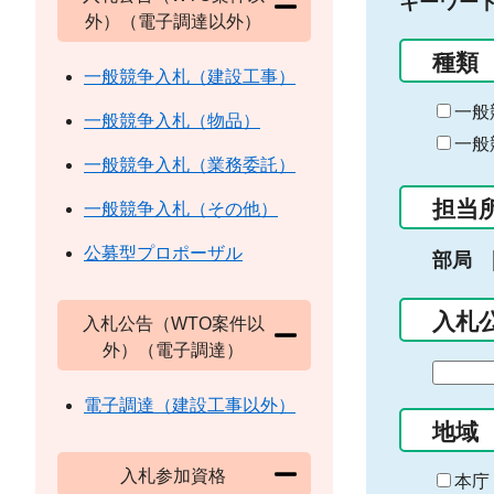
キーワー
外）（電子調達以外）
種類
一般競争入札（建設工事）
一般
一般競争入札（物品）
一般
一般競争入札（業務委託）
担当
一般競争入札（その他）
公募型プロポーザル
部局
入札
入札公告（WTO案件以
外）（電子調達）
期
間
電子調達（建設工事以外）
の
地域
始
入札参加資格
ま
本庁