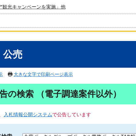
ア観光キャンペーンを実施」他
・公売
示
大きな文字で印刷ページ表示
告の検索 （電子調達案件以外）
、
入札情報公開システム
で公告しています