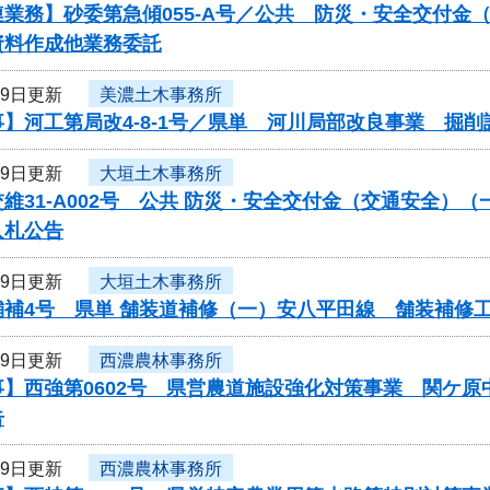
連業務】砂委第急傾055-A号／公共 防災・安全交付
資料作成他業務委託
29日更新
美濃土木事務所
】河工第局改4-8-1号／県単 河川局部改良事業 掘削
29日更新
大垣土木事務所
維31-A002号 公共 防災・安全交付金（交通安全
入札公告
29日更新
大垣土木事務所
舗補4号 県単 舗装道補修（一）安八平田線 舗装補修
29日更新
西濃農林事務所
事】西強第0602号 県営農道施設強化対策事業 関ケ
告
29日更新
西濃農林事務所