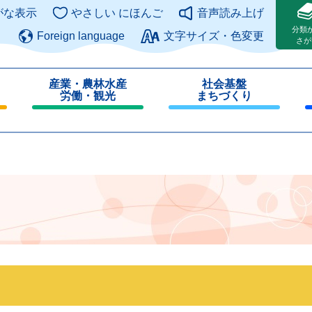
このページの本文へ
がな表示
やさしい にほんご
音声読み上げ
分類
Foreign language
文字サイズ・色変更
さが
産業・農林水産
社会基盤
労働・観光
まちづくり
閉
閉
じ
じ
る
る