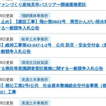
ファンづくり産地見学バスツアー開催業務委託
29日更新
飛騨農林事務所
り止め】【建設工事】飛か第0603号 県営かんがい排
する一般競争入札公告
29日更新
岐阜土木事務所
】維持工事第43-047-1-2号 公共 防災・安全交
一般競争入札公告
29日更新
環境生活政策課
する県民等意識調査委託業務に関する一般競争入札公告
29日更新
美濃土木事務所
事】都公工第2号/公共 社会資本整備総合交付金事業（
2）工事
29日更新
美濃土木事務所