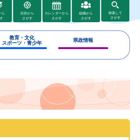
検索して
から
目的から
カレンダーから
組織から
さがす
す
さがす
さがす
さがす
教育・文化
県政情報
スポーツ・青少年
閉
閉
じ
じ
る
る