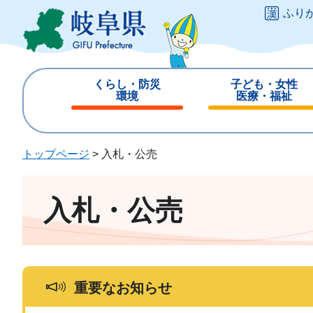
ペ
メ
ふり
ー
ニ
ジ
ュ
の
ー
先
を
くらし・防災
子ども・女性
頭
飛
環境
医療・福祉
で
ば
閉
閉
す
し
じ
じ
。
て
る
る
トップページ
>
入札・公売
本
文
へ
入札・公売
重要なお知らせ