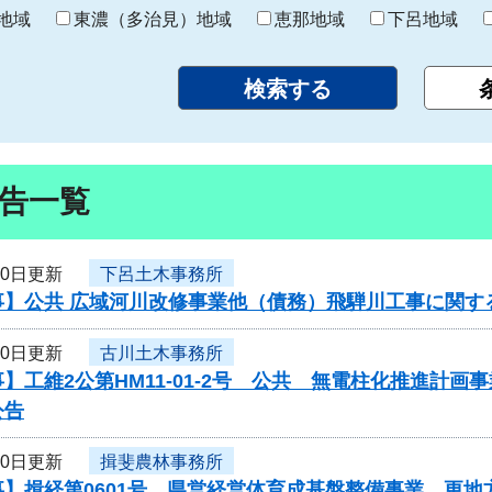
り
地域
東濃（多治見）地域
恵那地域
下呂地域
告一覧
30日更新
下呂土木事務所
事】公共 広域河川改修事業他（債務）飛騨川工事に関す
30日更新
古川土木事務所
】工維2公第HM11-01-2号 公共 無電柱化推進計
公告
30日更新
揖斐農林事務所
】揖経第0601号 県営経営体育成基盤整備事業 更地