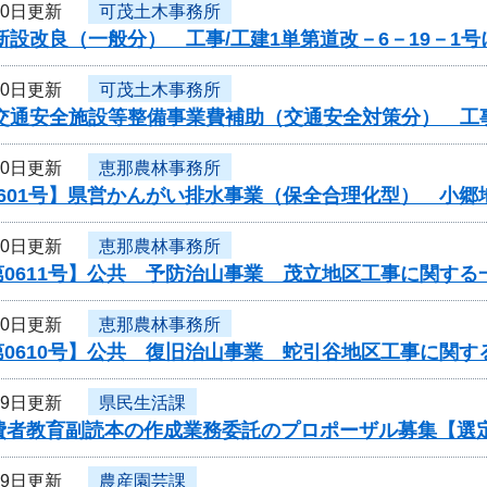
30日更新
可茂土木事務所
新設改良（一般分） 工事/工建1単第道改－6－19－1
30日更新
可茂土木事務所
交通安全施設等整備事業費補助（交通安全対策分） 工事
30日更新
恵那農林事務所
0601号】県営かんがい排水事業（保全合理化型） 小郷
30日更新
恵那農林事務所
0611号】公共 予防治山事業 茂立地区工事に関する
30日更新
恵那農林事務所
0610号】公共 復旧治山事業 蛇引谷地区工事に関す
29日更新
県民生活課
消費者教育副読本の作成業務委託のプロポーザル募集【選
29日更新
農産園芸課