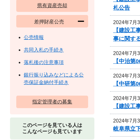
県有資産売却
札公告
差押財産公売
2024年7月
【建設工事
公売情報
事に関す
共同入札の手続き
2024年7月
【中治第0
落札後の注意事項
銀行振り込みなどによる公
2024年7月
売保証金納付手続き
【中研第
2024年7月
指定管理者の募集
【建設工事
2024年7月
このページを見ている人は
岐阜県立
こんなページも見ています