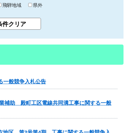
飛騨地域
県外
る一般競争入札公告
画事業補助 殿町工区電線共同溝工事に関する一般
方地区 第2号第4期 工事に関する一般競争入