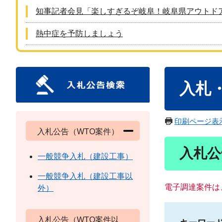
知事記者会見「楽しすぎるぞ岐阜！岐阜県アウトド
熱中症を予防しましょう
本
入札
文
印刷ページ表
入札公告（WTO案件）
入札公
一般競争入札（建設工事）
一般競争入札（建設工事以
電子調達案件は
外）
入札公告（WTO案件以