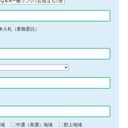
争入札（業務委託）
地域
中濃（美濃）地域
郡上地域