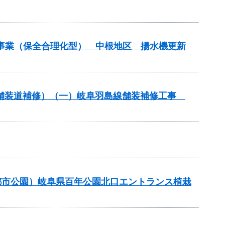
水事業（保全合理化型） 中根地区 揚水機更新
付金（舗装道補修）（一）岐阜羽島線舗装補修工事
都市公園）岐阜県百年公園北口エントランス植栽