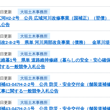
3日更新
大垣土木事務所
河H2-2号 公共 広域河川改修事業（国補正）（翌債
札公告
3日更新
大垣土木事務所
改2-8-2号 県単 河川局部改良事業（債務） 金草
3日更新
大垣土木事務所
道維暮1号 県単 道路維持修繕（暮らしの安全・安心確
関する一般競争入札公告
3日更新
大垣土木事務所
補43-047H-2-2号 公共 防災・安全交付金（舗
工事に関する一般競争入札公告
3日更新
大垣土木事務所
補43-047H-2-1号 公共 防災・安全交付金（舗