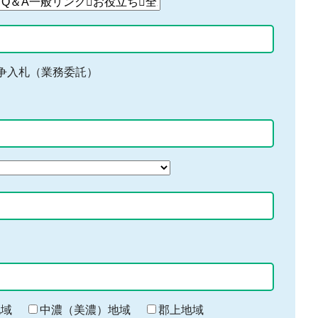
争入札（業務委託）
地域
中濃（美濃）地域
郡上地域