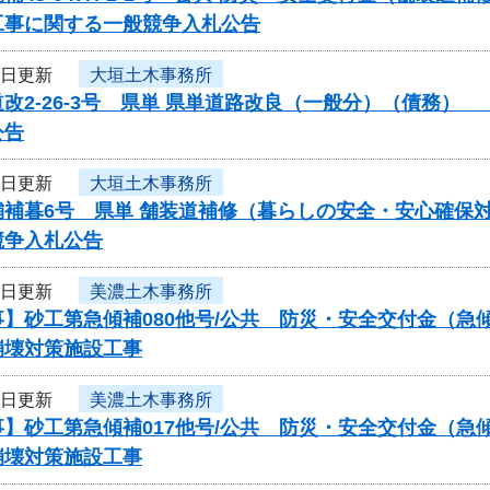
工事に関する一般競争入札公告
3日更新
大垣土木事務所
改2-26-3号 県単 県単道路改良（一般分）（債務
公告
3日更新
大垣土木事務所
補暮6号 県単 舗装道補修（暮らしの安全・安心確保対
競争入札公告
3日更新
美濃土木事務所
事】砂工第急傾補080他号/公共 防災・安全交付金（
崩壊対策施設工事
3日更新
美濃土木事務所
事】砂工第急傾補017他号/公共 防災・安全交付金（
崩壊対策施設工事