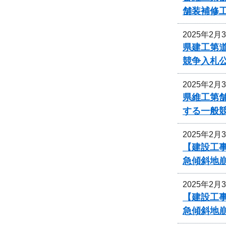
舗装補修
2025年2月
県建工第道
競争入札
2025年2月
県維工第舗
する一般
2025年2月
【建設工
急傾斜地
2025年2月
【建設工
急傾斜地