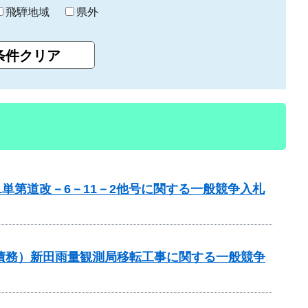
飛騨地域
県外
単第道改－6－11－2他号に関する一般競争入札
債務）新田雨量観測局移転工事に関する一般競争