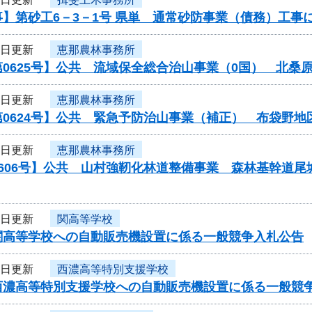
】第砂工6－3－1号 県単 通常砂防事業（債務）工事
4日更新
恵那農林事務所
0625号】公共 流域保全総合治山事業（0国） 北桑
4日更新
恵那農林事務所
第0624号】公共 緊急予防治山事業（補正） 布袋野
4日更新
恵那農林事務所
606号】公共 山村強靭化林道整備事業 森林基幹道尾城
3日更新
関高等学校
関高等学校への自動販売機設置に係る一般競争入札公告
3日更新
西濃高等特別支援学校
西濃高等特別支援学校への自動販売機設置に係る一般競