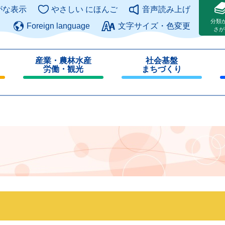
このページの本文へ
がな表示
やさしい にほんご
音声読み上げ
分類
Foreign language
文字サイズ・色変更
さが
産業・農林水産
社会基盤
労働・観光
まちづくり
閉
閉
じ
じ
る
る