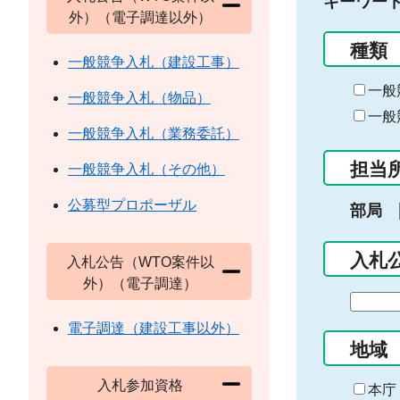
キーワー
外）（電子調達以外）
種類
一般競争入札（建設工事）
一般
一般競争入札（物品）
一般
一般競争入札（業務委託）
担当
一般競争入札（その他）
公募型プロポーザル
部局
入札
入札公告（WTO案件以
外）（電子調達）
期
間
電子調達（建設工事以外）
の
地域
始
入札参加資格
ま
本庁