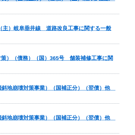
） （主）岐阜垂井線 道路改良工事に関する一般
策）（債務）（国）365号 舗装補修工事に関
急傾斜地崩壊対策事業）（国補正分）（翌債）他
急傾斜地崩壊対策事業）（国補正分）（翌債）他