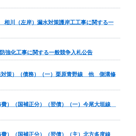
） 相川（左岸）漏水対策護岸工工事に関する一
川堤防強化工事に関する一般競争入札公告
保対策）（債務）（一）栗原青野線 他 側溝修
装道補修費）（国補正分）（翌債）（一）今尾大垣線
装道補修費）（国補正分）（翌債）（主）北方多度線