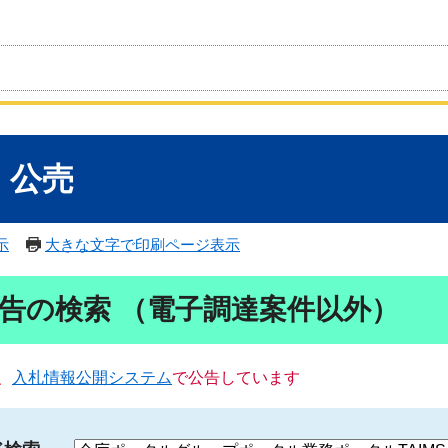
・公売
示
大きな文字で印刷ページ表示
告の検索 （電子調達案件以外）
、
入札情報公開システム
で公告しています