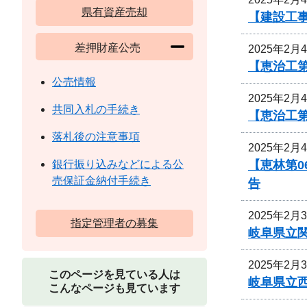
県有資産売却
【建設工事
差押財産公売
2025年2月
【恵治工第
公売情報
2025年2月
共同入札の手続き
【恵治工
落札後の注意事項
2025年2月
【恵林第0
銀行振り込みなどによる公
売保証金納付手続き
告
2025年2月
指定管理者の募集
岐阜県立
2025年2月
このページを見ている人は
岐阜県立
こんなページも見ています