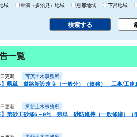
り
地域
東濃（多治見）地域
恵那地域
下呂地域
告一覧
4日更新
可茂土木事務所
】県単 道路新設改良（一般分）（債務） 工事/工建1
4日更新
揖斐土木事務所
事】第砂工砂修6－9号 県単 砂防維持（一般修繕）（
4日更新
揖斐土木事務所