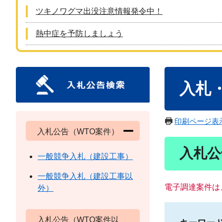
ツキノワグマ出没注意情報発令中！
熱中症を予防しましょう
本
入札
文
印刷ページ表
入札公告（WTO案件）
入札公
一般競争入札（建設工事）
一般競争入札（建設工事以
電子調達案件は
外）
入札公告（WTO案件以