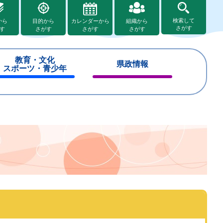
検索して
から
目的から
カレンダーから
組織から
さがす
す
さがす
さがす
さがす
教育・文化
県政情報
スポーツ・青少年
閉
閉
じ
じ
る
る