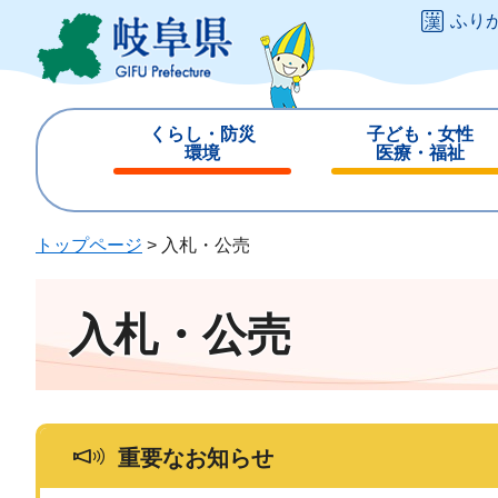
ペ
メ
ふり
ー
ニ
ジ
ュ
の
ー
先
を
くらし・防災
子ども・女性
頭
飛
環境
医療・福祉
で
ば
閉
閉
す
し
じ
じ
。
て
る
る
トップページ
>
入札・公売
本
文
へ
入札・公売
重要なお知らせ