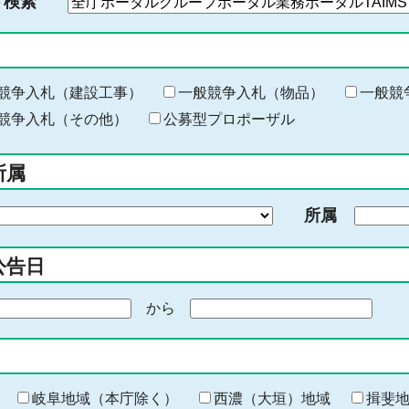
ド検索
検
索
す
る
キ
競争入札（建設工事）
一般競争入札（物品）
一般競
ー
競争入札（その他）
公募型プロポーザル
ワ
ー
所属
ド
を
所属
入
力
公告日
から
期
間
の
終
わ
岐阜地域（本庁除く）
西濃（大垣）地域
揖斐