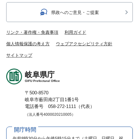
県政へのご意見・ご提案
リンク・著作権・免責事項
利用ガイド
個人情報保護の考え方
ウェブアクセシビリティ方針
サイトマップ
岐阜県庁
GIFU Prefectural Office
〒500-8570
岐阜市薮田南2丁目1番1号
電話番号 058-272-1111（代表）
（法人番号4000020210005）
開庁時間
午前8時30分から午後5時15分まで
（土曜日、日曜日、祝