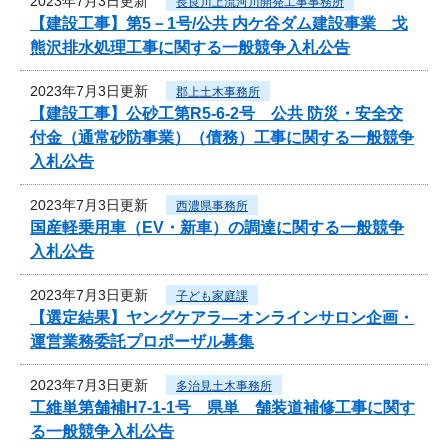
2023年7月3日更新
長良川上流河川開発工事事務所
【建設工事】第5－1号/公共 内ケ谷ダム建設事業 戈
熊沢排水処理工事に関する一般競争入札公告
2023年7月3日更新
郡上土木事務所
【建設工事】公砂工第R5-6-2号 公共 防災・安全交
付金（通常砂防事業）（債務）工事に関する一般競争
入札公告
2023年7月3日更新
西濃県事務所
国産軽乗用車（EV・新車）の調達に関する一般競争
入札公告
2023年7月3日更新
子ども家庭課
【選定結果】ヤングケアラ―オンラインサロン企画・
運営業務委託プロポーザル募集
2023年7月3日更新
多治見土木事務所
工維単第舗補H7-1-1号 県単 舗装道補修工事に関す
る一般競争入札公告