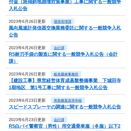
付金（急傾斜地崩壊対策事業）工事に関する一般競争
入札公告
2023年6月26日更新
環境管理課
風向風速計発信器交換業務委託に関する一般競争入札
公告
2023年6月26日更新
会計課
R5耐刃手袋の製造に関する一般競争入札公告（会計
課）
2023年6月26日更新
岐阜農林事務所
【建設工事】県営経営体育成基盤整備事業 下城田寺
1期地区 第1号工事に関する一般競争入札公告
2023年6月23日更新
恵那農業高等学校
スピードスプレーヤの調達に関する一般競争入札公告
2023年6月23日更新
会計課
R5白バイ警察官（男性）用交通乗車服（冬服）以下2