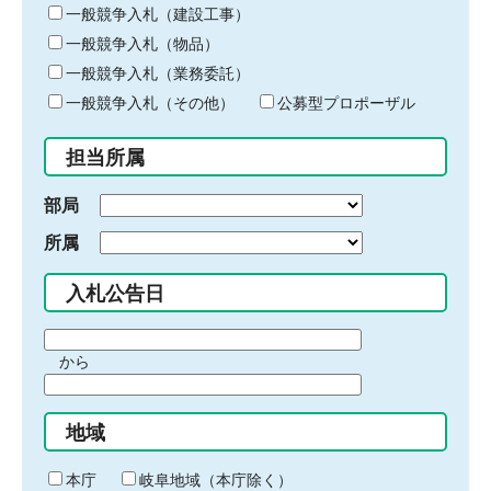
キ
一般競争入札（建設工事）
ー
一般競争入札（物品）
ワ
一般競争入札（業務委託）
ー
ド
一般競争入札（その他）
公募型プロポーザル
を
入
担当所属
力
部局
所属
入札公告日
期
から
間
期
の
間
始
地域
の
ま
終
り
わ
本庁
岐阜地域（本庁除く）