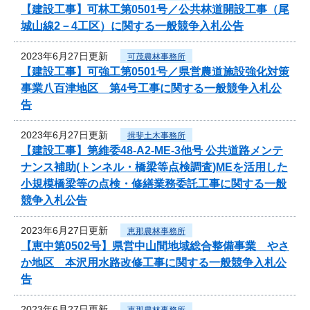
【建設工事】可林工第0501号／公共林道開設工事（尾
城山線2－4工区）に関する一般競争入札公告
2023年6月27日更新
可茂農林事務所
【建設工事】可強工第0501号／県営農道施設強化対策
事業八百津地区 第4号工事に関する一般競争入札公
告
2023年6月27日更新
揖斐土木事務所
【建設工事】第維委48-A2-ME-3他号 公共道路メンテ
ナンス補助(トンネル・橋梁等点検調査)MEを活用した
小規模橋梁等の点検・修繕業務委託工事に関する一般
競争入札公告
2023年6月27日更新
恵那農林事務所
【恵中第0502号】県営中山間地域総合整備事業 やさ
か地区 本沢用水路改修工事に関する一般競争入札公
告
2023年6月27日更新
恵那農林事務所