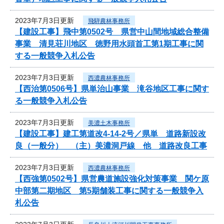
2023年7月3日更新
飛騨農林事務所
【建設工事】飛中第0502号 県営中山間地域総合整備
事業 清見荘川地区 徳野用水頭首工第1期工事に関
する一般競争入札公告
2023年7月3日更新
西濃農林事務所
【西治第0506号】県単治山事業 滝谷地区工事に関す
る一般競争入札公告
2023年7月3日更新
美濃土木事務所
【建設工事】建工第道改4-14-2号／県単 道路新設改
良（一般分） （主）美濃洞戸線 他 道路改良工事
2023年7月3日更新
西濃農林事務所
【西強第0502号】県営農道施設強化対策事業 関ケ原
中部第二期地区 第5期舗装工事に関する一般競争入
札公告