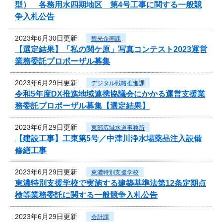
型） 各務用水四期地区 第4号工事に関する一般競
争入札公告
2023年6月30日更新
観光企画課
【選定結果】「私の関ケ原」写真コンテスト2023運営
業務委託プロポーザル募集
2023年6月29日更新
デジタル戦略推進課
令和5年度DX推進地域連携協議会にかかる運営支援業
務委託プロポーザル募集【選定結果】
2023年6月29日更新
東部広域水道事務所
【建設工事】工東第5号／中津川浄水場薬品注入設備
修繕工事
2023年6月29日更新
東濃特別支援学校
東濃特別支援学校で実施する建築基準法第12条定期点
検等業務委託に関する一般競争入札公告
2023年6月29日更新
会計課