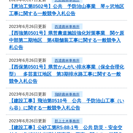
【恵治工第0502号】公共 予防治山事業 琴ヶ沢地区
工事に関する一般競争入札公告
2023年6月26日更新
西濃農林事務所
【西強第0501号】県営農道施設強化対策事業 関ケ原
中部第二期地区 第4期舗装工事に関する一般競争入
札公告
2023年6月26日更新
西濃農林事務所
【西保第0501号】県営かんがい排水事業（保全合理化
型） 多芸直江地区 第3期排水路工事に関する一般
競争入札公告
2023年6月26日更新
飛騨農林事務所
【建設工事】飛治第0510号 公共 予防治山工事（い
ら谷）に関する一般競争入札公告
2023年6月26日更新
郡上土木事務所
【建設工事】公砂工第R5-88-1号 公共 防災・安全交