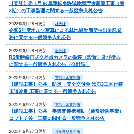
【委託】委-1号 岐阜運転免許試験場庁舎新築工事（第
3期）の工事監理に関する一般競争入札公告
2023年6月28日更新
林政課
令和5年度オルソ写真による林地異動箇所抽出委託業
務に関する一般競争入札公告
2023年6月28日更新
会計課
R5常時録画式交差点カメラの調達（設置）及び撤去
に関する一般競争入札公告（会計課）
2023年6月27日更新
下呂土木事務所
【建設工事】公共 防災・安全交付金 黒石3工区付替
市道改良 工事に関する一般競争入札公告
2023年6月27日更新
下呂土木事務所
【建設工事】公共 事業間連携補助（通常砂防事業）
コブトチ谷 工事に関する一般競争入札公告
2023年6月27日更新
可茂農林事務所