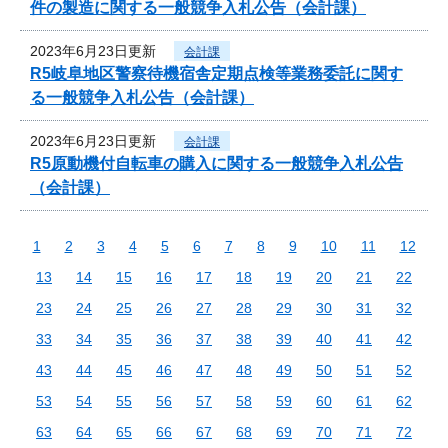
件の製造に関する一般競争入札公告（会計課）
2023年6月23日更新
会計課
R5岐阜地区警察待機宿舎定期点検等業務委託に関す
る一般競争入札公告（会計課）
2023年6月23日更新
会計課
R5原動機付自転車の購入に関する一般競争入札公告
（会計課）
1
2
3
4
5
6
7
8
9
10
11
12
13
14
15
16
17
18
19
20
21
22
23
24
25
26
27
28
29
30
31
32
33
34
35
36
37
38
39
40
41
42
43
44
45
46
47
48
49
50
51
52
53
54
55
56
57
58
59
60
61
62
63
64
65
66
67
68
69
70
71
72