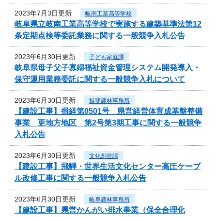
2023年7月3日更新
岐南工業高等学校
岐阜県立岐南工業高等学校で実施する建築基準法第12
条定期点検等委託業務に関する一般競争入札公告
2023年6月30日更新
子ども家庭課
岐阜県母子父子寡婦福祉資金管理システム開発導入・
保守運用業務委託に関する一般競争入札について
2023年6月30日更新
揖斐農林事務所
【建設工事】揖経第0501号 県営経営体育成基盤整備
事業 更地方地区 第2号第3期工事に関する一般競争
入札公告
2023年6月30日更新
文化創造課
【建設工事】飛騨・世界生活文化センター高圧ケーブ
ル改修工事に関する一般競争入札公告
2023年6月30日更新
岐阜農林事務所
【建設工事】県営かんがい排水事業（保全合理化