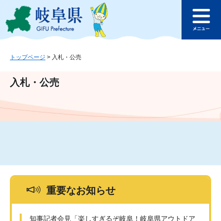
ペ
メ
このページの本文へ
ー
ニ
メ
ジ
ュ
ニ
の
ー
ュ
先
を
ー
頭
飛
トップページ
>
入札・公売
で
ば
す
し
入札・公売
。
て
本
文
へ
重要なお知らせ
知事記者会見「楽しすぎるぞ岐阜！岐阜県アウトドア