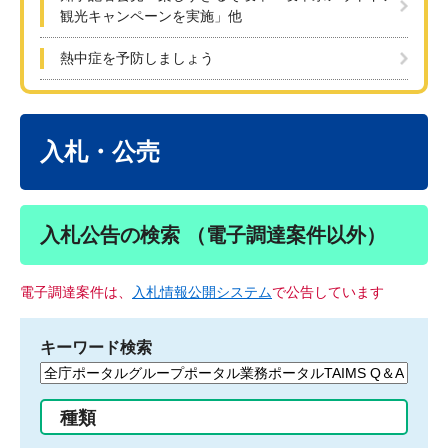
観光キャンペーンを実施」他
熱中症を予防しましょう
本
文
入札・公売
入札公告の検索 （電子調達案件以外）
電子調達案件は、
入札情報公開システム
で公告しています
キーワード検索
検
索
す
種類
る