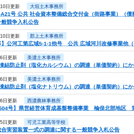
月10日更新
大垣土木事務所
-A21号 公共 社会資本整備総合交付金（街路事業）（
一般競争入札公告
月10日更新
郡上土木事務所
】公河工第広域5-1-1他号 公共 広域河川改修事業
月6日更新
美濃土木事務所
度凍結防止剤（塩化カルシウム）の調達（単価契約）に
月6日更新
美濃土木事務所
度凍結防止剤（塩化ナトリウム）の調達（単価契約）に
月6日更新
西濃農林事務所
504号】県営経営体育成基盤整備事業 楡俣北部地区 
月5日更新
可児工業高等学校
総合実習装置一式の調達に関する一般競争入札公告