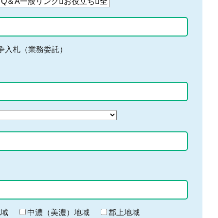
争入札（業務委託）
地域
中濃（美濃）地域
郡上地域