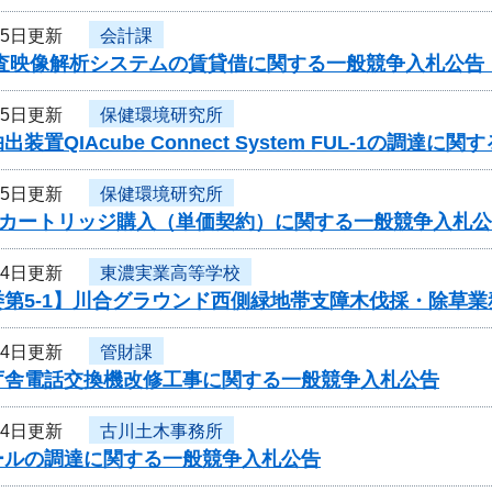
月5日更新
会計課
捜査映像解析システムの賃貸借に関する一般競争入札公告
月5日更新
保健環境研究所
装置QIAcube Connect System FUL-1の調達
月5日更新
保健環境研究所
00用カートリッジ購入（単価契約）に関する一般競争入札
月4日更新
東濃実業高等学校
委第5-1】川合グラウンド西側緑地帯支障木伐採・除草
月4日更新
管財課
庁舎電話交換機改修工事に関する一般競争入札公告
月4日更新
古川土木事務所
ールの調達に関する一般競争入札公告