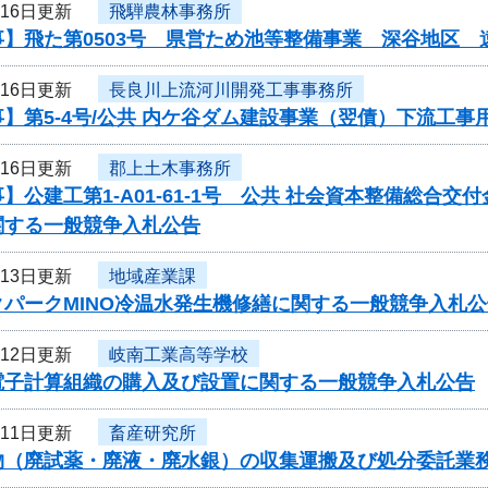
月16日更新
飛騨農林事務所
事】飛た第0503号 県営ため池等整備事業 深谷地区
月16日更新
長良川上流河川開発工事事務所
】第5-4号/公共 内ケ谷ダム建設事業（翌債）下流工
月16日更新
郡上土木事務所
】公建工第1-A01-61-1号 公共 社会資本整備総合
関する一般競争入札公告
月13日更新
地域産業課
クパークMINO冷温水発生機修繕に関する一般競争入札公
月12日更新
岐南工業高等学校
電子計算組織の購入及び設置に関する一般競争入札公告
月11日更新
畜産研究所
物（廃試薬・廃液・廃水銀）の収集運搬及び処分委託業