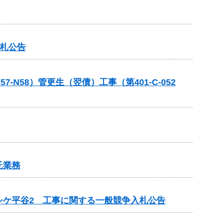
入札公告
58）管更生（翌債）工事（第401-C-052
託業務
シケ平谷2 工事に関する一般競争入札公告