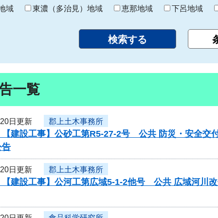
り
地域
東濃（多治見）地域
恵那地域
下呂地域
告一覧
月20日更新
郡上土木事務所
【建設工事】公砂工第R5-27-2号 公共 防災・安全
公告
月20日更新
郡上土木事務所
【建設工事】公河工第広域5-1-2他号 公共 広域河
月20日更新
食品科学研究所