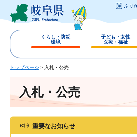
ペ
メ
ふり
ー
ニ
ジ
ュ
の
ー
先
を
くらし・防災
子ども・女性
頭
飛
環境
医療・福祉
で
ば
閉
閉
す
し
じ
じ
。
て
る
る
トップページ
>
入札・公売
本
文
へ
入札・公売
重要なお知らせ