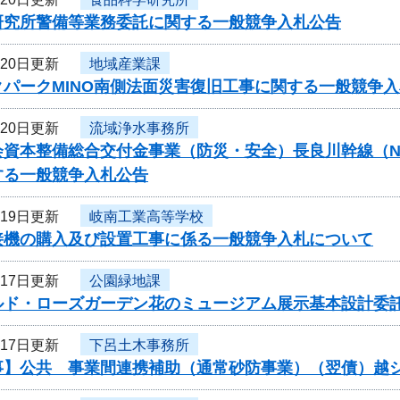
研究所警備等業務委託に関する一般競争入札公告
月20日更新
地域産業課
クパークMINO南側法面災害復旧工事に関する一般競争
月20日更新
流域浄水事務所
資本整備総合交付金事業（防災・安全）長良川幹線（N57-N
する一般競争入札公告
月19日更新
岐南工業高等学校
接機の購入及び設置工事に係る一般競争入札について
月17日更新
公園緑地課
ルド・ローズガーデン花のミュージアム展示基本設計委
月17日更新
下呂土木事務所
事】公共 事業間連携補助（通常砂防事業）（翌債）越