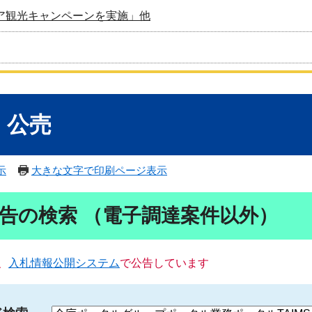
ア観光キャンペーンを実施」他
・公売
示
大きな文字で印刷ページ表示
告の検索 （電子調達案件以外）
、
入札情報公開システム
で公告しています