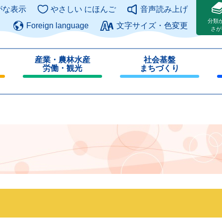
このページの本文へ
がな表示
やさしい にほんご
音声読み上げ
分類
Foreign language
文字サイズ・色変更
さが
産業・農林水産
社会基盤
労働・観光
まちづくり
閉
閉
じ
じ
る
る