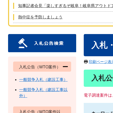
知事記者会見「楽しすぎるぞ岐阜！岐阜県アウトド
熱中症を予防しましょう
本
入札
文
印刷ページ表
入札公告（WTO案件）
入札公
一般競争入札（建設工事）
一般競争入札（建設工事以
電子調達案件は
外）
入札公告（WTO案件以