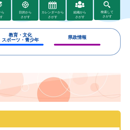
検索して
から
目的から
カレンダーから
組織から
さがす
す
さがす
さがす
さがす
教育・文化
県政情報
スポーツ・青少年
閉
閉
じ
じ
る
る