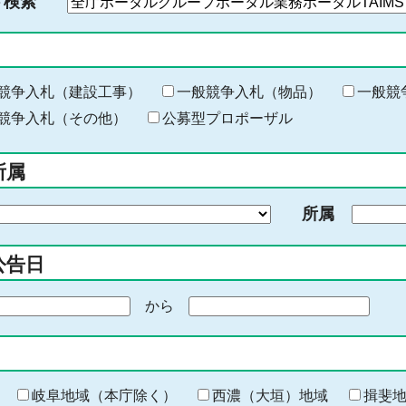
ド検索
検
索
す
る
キ
競争入札（建設工事）
一般競争入札（物品）
一般競
ー
競争入札（その他）
公募型プロポーザル
ワ
ー
所属
ド
を
所属
入
力
公告日
から
期
間
の
終
わ
岐阜地域（本庁除く）
西濃（大垣）地域
揖斐