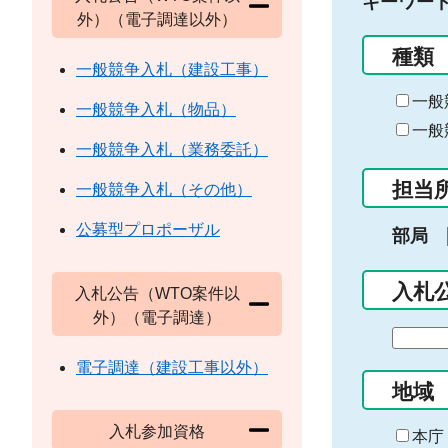
キーワー
外）（電子調達以外）
種類
一般競争入札（建設工事）
一般
一般競争入札（物品）
一般
一般競争入札（業務委託）
担当
一般競争入札（その他）
公募型プロポーザル
部局
入札
入札公告（WTO案件以
外）（電子調達）
期
間
電子調達（建設工事以外）
の
地域
始
入札参加資格
ま
本庁