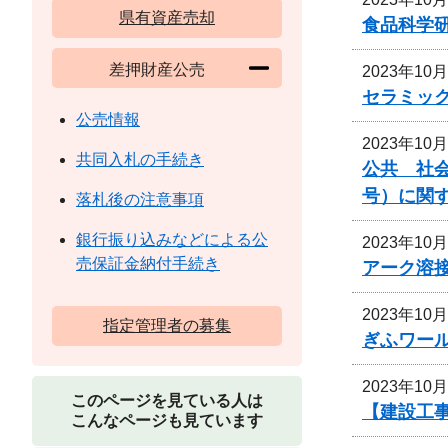
県有資産売却
食品科学
差押財産公売
2023年10
セラミッ
公売情報
2023年10
共同入札の手続き
公共 社会
号）に関
落札後の注意事項
銀行振り込みなどによる公
2023年10
売保証金納付手続き
アーク溶
2023年10
指定管理者の募集
ぎふワー
2023年10
このページを見ている人は
【建設工
こんなページも見ています