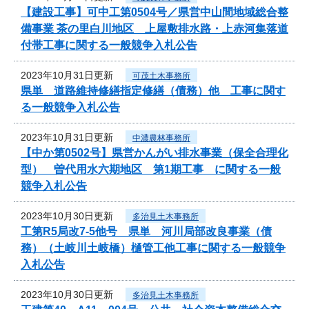
【建設工事】可中工第0504号／県営中山間地域総合整
備事業 茶の里白川地区 上屋敷排水路・上赤河集落道
付帯工事に関する一般競争入札公告
2023年10月31日更新
可茂土木事務所
県単 道路維持修繕指定修繕（債務）他 工事に関す
る一般競争入札公告
2023年10月31日更新
中濃農林事務所
【中か第0502号】県営かんがい排水事業（保全合理化
型） 曽代用水六期地区 第1期工事 に関する一般
競争入札公告
2023年10月30日更新
多治見土木事務所
工第R5局改7-5他号 県単 河川局部改良事業（債
務）（土岐川土岐橋）樋管工他工事に関する一般競争
入札公告
2023年10月30日更新
多治見土木事務所