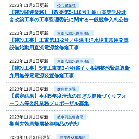
2023年11月2日更新
公共建築課
【建設関連業務】【教委第5-118号】岐山高等学校北
舎改築工事の工事監理委託に関する一般競争入札公告
2023年11月2日更新
東部広域水道事務所
【建設工事】工東第11-2号／中津川浄水場非常用発電
設備始動用直流電源盤修繕工事
2023年11月2日更新
東部広域水道事務所
【建設工事】5債工東第3-4号/雀子ヶ根調整池緊急遮断
弁用無停電電源装置修繕工事
2023年11月1日更新
健康推進課
【選定結果】令和5年度清流の国ぎふ健康づくりフォ
ーラム等委託業務プロポーザル募集
2023年11月1日更新
岐阜羽島警察署
期満失効県帰属拾得物品の売却
2023年10月31日更新
可茂農林事務所