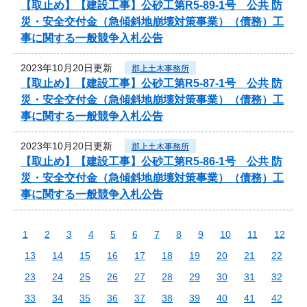
【取止め】【建設工事】公砂工第R5-89-1号 公共 防
災・安全交付金（急傾斜地崩壊対策事業）（債務）工
事に関する一般競争入札公告
2023年10月20日更新
郡上土木事務所
【取止め】【建設工事】公砂工第R5-87-1号 公共 防
災・安全交付金（急傾斜地崩壊対策事業）（債務）工
事に関する一般競争入札公告
2023年10月20日更新
郡上土木事務所
【取止め】【建設工事】公砂工第R5-86-1号 公共 防
災・安全交付金（急傾斜地崩壊対策事業）（債務）工
事に関する一般競争入札公告
1
2
3
4
5
6
7
8
9
10
11
12
13
14
15
16
17
18
19
20
21
22
23
24
25
26
27
28
29
30
31
32
33
34
35
36
37
38
39
40
41
42