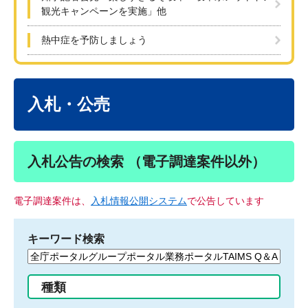
観光キャンペーンを実施」他
熱中症を予防しましょう
本
文
入札・公売
入札公告の検索 （電子調達案件以外）
電子調達案件は、
入札情報公開システム
で公告しています
キーワード検索
検
索
す
種類
る