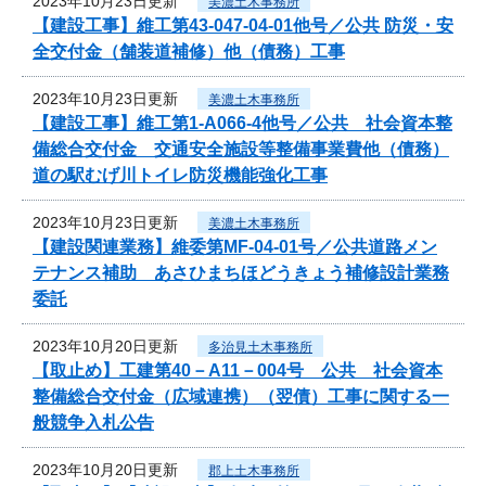
2023年10月23日更新
美濃土木事務所
【建設工事】維工第43-047-04-01他号／公共 防災・安
全交付金（舗装道補修）他（債務）工事
2023年10月23日更新
美濃土木事務所
【建設工事】維工第1-A066-4他号／公共 社会資本整
備総合交付金 交通安全施設等整備事業費他（債務）
道の駅むげ川トイレ防災機能強化工事
2023年10月23日更新
美濃土木事務所
【建設関連業務】維委第MF-04-01号／公共道路メン
テナンス補助 あさひまちほどうきょう補修設計業務
委託
2023年10月20日更新
多治見土木事務所
【取止め】工建第40－A11－004号 公共 社会資本
整備総合交付金（広域連携）（翌債）工事に関する一
般競争入札公告
2023年10月20日更新
郡上土木事務所