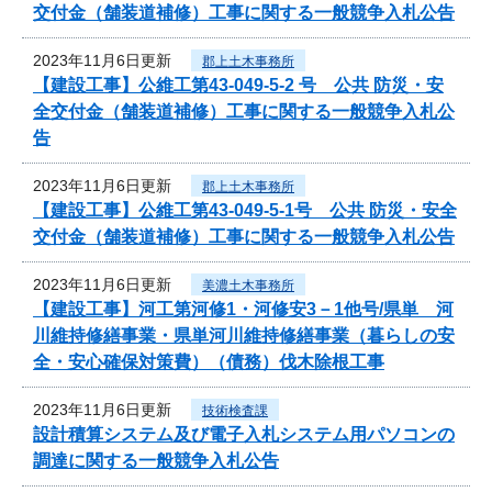
交付金（舗装道補修）工事に関する一般競争入札公告
2023年11月6日更新
郡上土木事務所
【建設工事】公維工第43-049-5-2 号 公共 防災・安
全交付金（舗装道補修）工事に関する一般競争入札公
告
2023年11月6日更新
郡上土木事務所
【建設工事】公維工第43-049-5-1号 公共 防災・安全
交付金（舗装道補修）工事に関する一般競争入札公告
2023年11月6日更新
美濃土木事務所
【建設工事】河工第河修1・河修安3－1他号/県単 河
川維持修繕事業・県単河川維持修繕事業（暮らしの安
全・安心確保対策費）（債務）伐木除根工事
2023年11月6日更新
技術検査課
設計積算システム及び電子入札システム用パソコンの
調達に関する一般競争入札公告