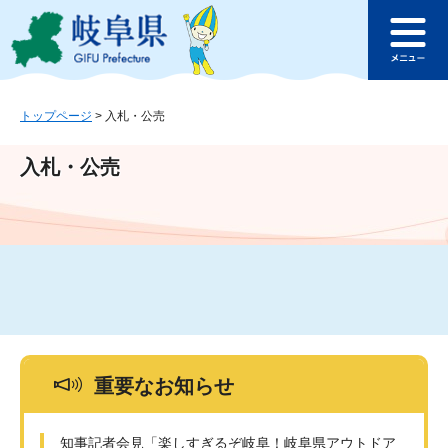
ペ
メ
このページの本文へ
ー
ニ
メ
ジ
ュ
ニ
の
ー
ュ
先
を
ー
頭
飛
トップページ
>
入札・公売
で
ば
す
し
入札・公売
。
て
本
文
へ
重要なお知らせ
知事記者会見「楽しすぎるぞ岐阜！岐阜県アウトドア