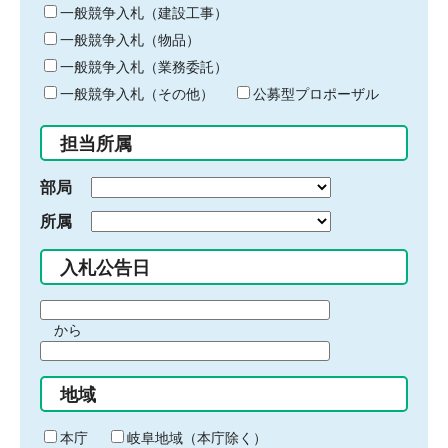
キ
一般競争入札（建設工事）
ー
一般競争入札（物品）
ワ
一般競争入札（業務委託）
ー
ド
一般競争入札（その他）
公募型プロポーザル
を
入
担当所属
力
部局
所属
入札公告日
期
から
間
期
の
間
始
地域
の
ま
終
り
わ
本庁
岐阜地域（本庁除く）