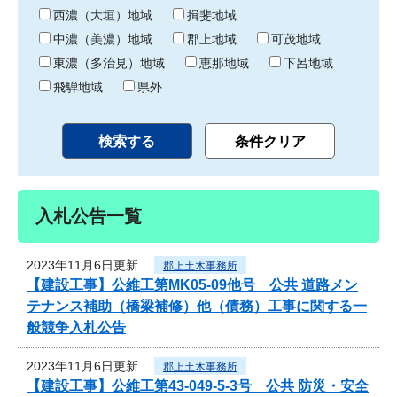
り
西濃（大垣）地域
揖斐地域
中濃（美濃）地域
郡上地域
可茂地域
東濃（多治見）地域
恵那地域
下呂地域
飛騨地域
県外
入札公告一覧
2023年11月6日更新
郡上土木事務所
【建設工事】公維工第MK05-09他号 公共 道路メン
テナンス補助（橋梁補修）他（債務）工事に関する一
般競争入札公告
2023年11月6日更新
郡上土木事務所
【建設工事】公維工第43-049-5-3号 公共 防災・安全