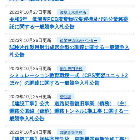
2023年10月27日更新
岐阜土木事務所
令和5年 低濃度PCB廃棄物収集運搬及び処分業務委
託に関する一般競争入札公告
2023年10月26日更新
産業技術総合センター
試験片作製用射出成形金型の調達に関する一般競争入
札公告
2023年10月25日更新
衛生専門学校
シミュレーション教育環境一式（CPS実習ユニット2
ほか）の調達に関する一般競争入札公告
2023年10月25日更新
砂防課
【建設工事】公共 道路災害復旧事業（債務）（主）
乗鞍公園線（仮称）乗鞍トンネル1期工事 に関する一
般競争入札公告
2023年10月24日更新
加納高等学校
【建築工事】加納高等学校 空調機器更新改修工事に