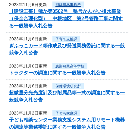
2023年11月6日更新
飛騨農林事務所
【建設工事】飛か第0502号 県営かんがい排水事業
（保全合理化型） 中根地区 第2号管路工事に関す
る一般競争入札公告
2023年11月6日更新
子育て支援課
ぎふっこカード等作成及び発送業務委託に関する一般
競争入札公告
2023年11月6日更新
恵那農業高等学校
トラクターの調達に関する一般競争入札公告
2023年11月6日更新
保健環境研究所
超微量分光光度計及び附属品等一式の調達に関する一
般競争入札公告
2023年11月2日更新
子ども家庭課
子ども相談センター業務支援システム用リモート機器
の調達等業務委託に関する一般競争入札公告