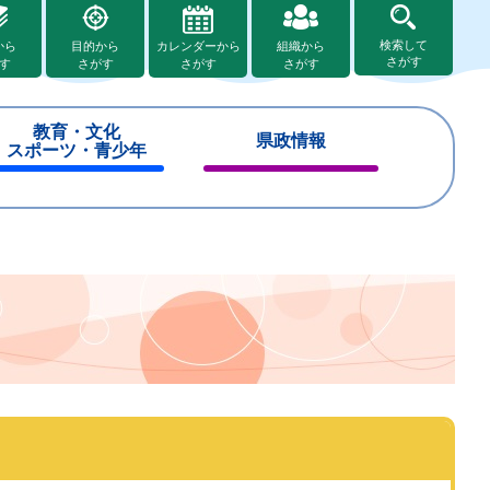
検索して
から
目的から
カレンダーから
組織から
さがす
す
さがす
さがす
さがす
教育・文化
県政情報
スポーツ・青少年
閉
閉
じ
じ
る
る