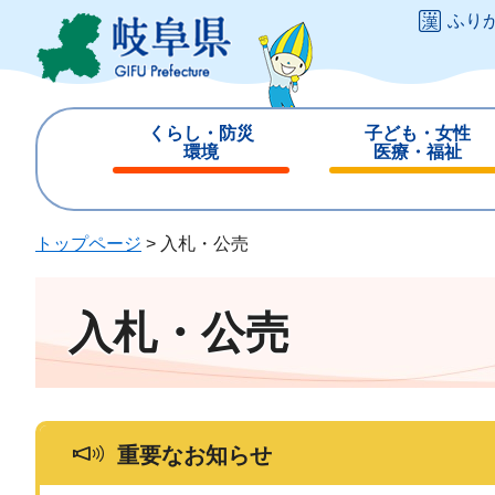
ペ
メ
ふり
ー
ニ
ジ
ュ
の
ー
先
を
くらし・防災
子ども・女性
頭
飛
環境
医療・福祉
で
ば
閉
閉
す
し
じ
じ
。
て
る
る
トップページ
>
入札・公売
本
文
へ
入札・公売
重要なお知らせ