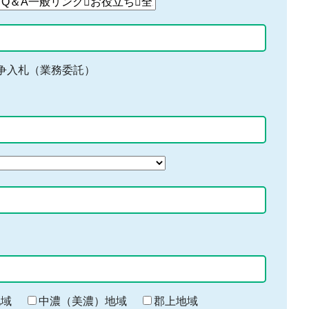
争入札（業務委託）
地域
中濃（美濃）地域
郡上地域