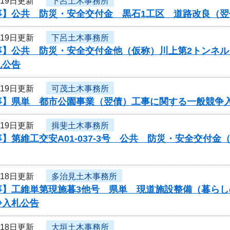
月19日更新
下呂土木事務所
事】公共 防災・安全交付金 黒石1工区 道路改良（
月19日更新
下呂土木事務所
事】公共 防災・安全交付金他（仮称）川上第2トンネ
札公告
月19日更新
可茂土木事務所
事】県単 都市公園事業（翌債）工事に関する一般競争
月19日更新
揖斐土木事務所
】第維工交安A01-037-3号 公共 防災・安全交付
月18日更新
多治見土木事務所
事】工維単第現施暮3他号 県単 現道施設整備（暮ら
争入札公告
月18日更新
大垣土木事務所