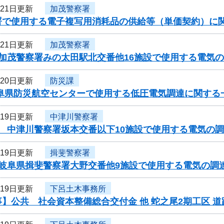
月21日更新
加茂警察署
署で使用する電子複写用消耗品の供給等（単価契約）に
月21日更新
加茂警察署
度加茂警察署みの太田駅北交番他16施設で使用する電気
月20日更新
防災課
岐阜県防災航空センターで使用する低圧電気調達に関する
月19日更新
中津川警察署
 中津川警察署坂本交番以下10施設で使用する電気の調
月19日更新
揖斐警察署
度岐阜県揖斐警察署大野交番他9施設で使用する電気の調
月19日更新
下呂土木事務所
】公共 社会資本整備総合交付金 他 蛇之尾2期工区 