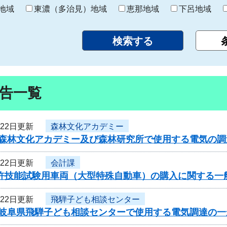
り
地域
東濃（多治見）地域
恵那地域
下呂地域
告一覧
月22日更新
森林文化アカデミー
度森林文化アカデミー及び森林研究所で使用する電気の
月22日更新
会計課
免許技能試験用車両（大型特殊自動車）の購入に関する一
月22日更新
飛騨子ども相談センター
度岐阜県飛騨子ども相談センターで使用する電気調達の