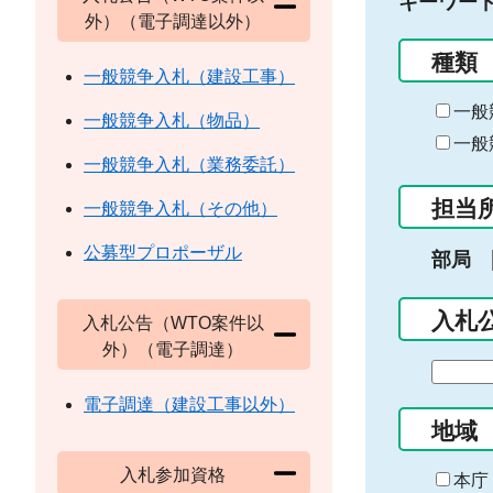
キーワー
外）（電子調達以外）
種類
一般競争入札（建設工事）
一般
一般競争入札（物品）
一般
一般競争入札（業務委託）
担当
一般競争入札（その他）
公募型プロポーザル
部局
入札
入札公告（WTO案件以
外）（電子調達）
期
間
電子調達（建設工事以外）
の
地域
始
入札参加資格
ま
本庁