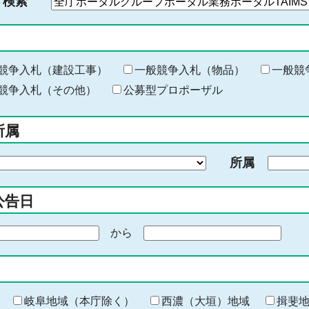
ド検索
検
索
す
る
キ
競争入札（建設工事）
一般競争入札（物品）
一般競
ー
競争入札（その他）
公募型プロポーザル
ワ
ー
所属
ド
を
所属
入
力
公告日
から
期
間
の
終
わ
岐阜地域（本庁除く）
西濃（大垣）地域
揖斐