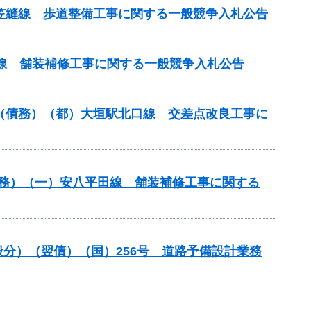
尾笠縫線 歩道整備工事に関する一般競争入札公告
原線 舗装補修工事に関する一般競争入札公告
）（債務）（都）大垣駅北口線 交差点改良工事に
）（債務）（一）安八平田線 舗装補修工事に関する
一般分）（翌債）（国）256号 道路予備設計業務