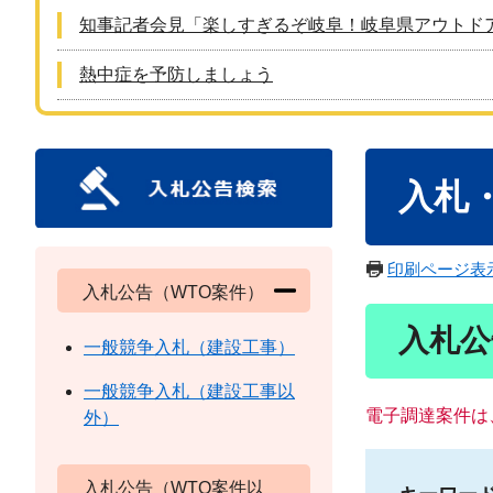
知事記者会見「楽しすぎるぞ岐阜！岐阜県アウトド
熱中症を予防しましょう
本
入札
文
印刷ページ表
入札公告（WTO案件）
入札公
一般競争入札（建設工事）
一般競争入札（建設工事以
電子調達案件は
外）
入札公告（WTO案件以