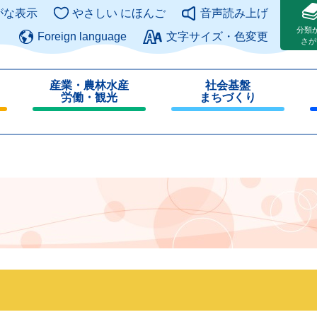
このページの本文へ
がな表示
やさしい にほんご
音声読み上げ
分類
Foreign language
文字サイズ・色変更
さが
産業・農林水産
社会基盤
労働・観光
まちづくり
閉
閉
じ
じ
る
る