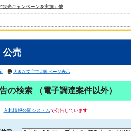
ア観光キャンペーンを実施」他
・公売
示
大きな文字で印刷ページ表示
告の検索 （電子調達案件以外）
、
入札情報公開システム
で公告しています