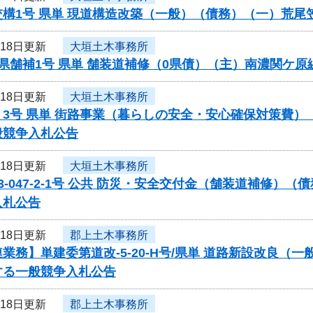
交構1号 県単 現道構造改築（一般）（債務）（一）荒
月18日更新
大垣土木事務所
県舗補1号 県単 舗装道補修（0県債）（主）南濃関ケ
月18日更新
大垣土木事務所
く3号 県単 街路事業（暮らしの安全・安心確保対策費
般競争入札公告
月18日更新
大垣土木事務所
3-047-2-1号 公共 防災・安全交付金（舗装道補修
入札公告
月18日更新
郡上土木事務所
業務】単建委第道改-5-20-H号/県単 道路新設改良（
する一般競争入札公告
月18日更新
郡上土木事務所