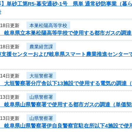
】単砂工第R5-暮安通砂-1号 県単 通常砂防事業（
告
月18日更新
本巣松陽高等学校
度 岐阜県立本巣松陽高等学校で使用する都市ガスの調
月18日更新
農業経営課
農支援センターおよび岐阜県スマート農業推進センター
月14日更新
大垣警察署
度 大垣警察署分庁舎以下13施設で使用する電気の調達
月13日更新
山県警察署
度 岐阜県山県警察署で使用する都市ガスの調達（単価
月13日更新
山県警察署
度 岐阜県山県警察署伊自良警察官駐在所以下4施設で使