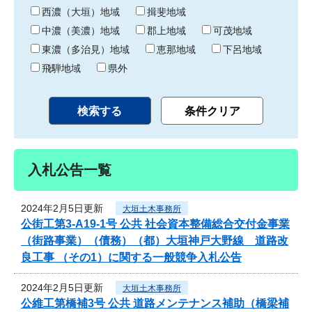
り
西濃（大垣）地域
揖斐地域
中濃（美濃）地域
郡上地域
可茂地域
東濃（多治見）地域
恵那地域
下呂地域
飛騨地域
県外
入札公告一覧
2024年2月5日更新
大垣土木事務所
公街工第3-A19-1号 公共 社会資本整備総合交付金事業
（街路事業）（債務）（都）大垣神戸大野線 道路改
良工事 （その1）に関する一般競争入札公告
2024年2月5日更新
大垣土木事務所
公維工第橋補3号 公共 道路メンテナンス補助（橋梁補