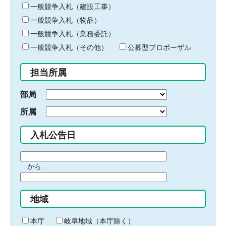
キ
一般競争入札（建設工事）
ー
一般競争入札（物品）
ワ
一般競争入札（業務委託）
ー
ド
一般競争入札（その他）
公募型プロポーザル
を
入
担当所属
力
部局
所属
入札公告日
期
から
間
期
の
間
始
地域
の
ま
終
り
わ
本庁
岐阜地域（本庁除く）