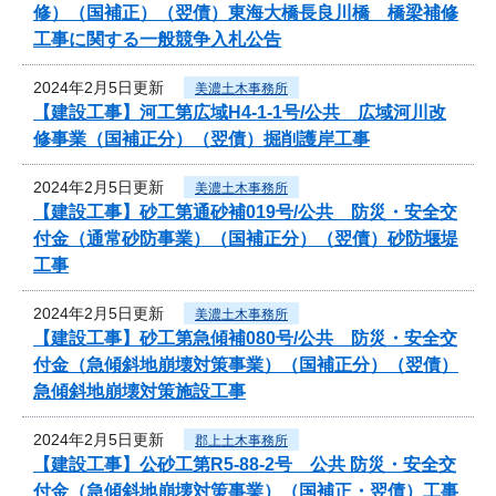
修）（国補正）（翌債）東海大橋長良川橋 橋梁補修
工事に関する一般競争入札公告
2024年2月5日更新
美濃土木事務所
【建設工事】河工第広域H4-1-1号/公共 広域河川改
修事業（国補正分）（翌債）掘削護岸工事
2024年2月5日更新
美濃土木事務所
【建設工事】砂工第通砂補019号/公共 防災・安全交
付金（通常砂防事業）（国補正分）（翌債）砂防堰堤
工事
2024年2月5日更新
美濃土木事務所
【建設工事】砂工第急傾補080号/公共 防災・安全交
付金（急傾斜地崩壊対策事業）（国補正分）（翌債）
急傾斜地崩壊対策施設工事
2024年2月5日更新
郡上土木事務所
【建設工事】公砂工第R5-88-2号 公共 防災・安全交
付金（急傾斜地崩壊対策事業）（国補正・翌債）工事