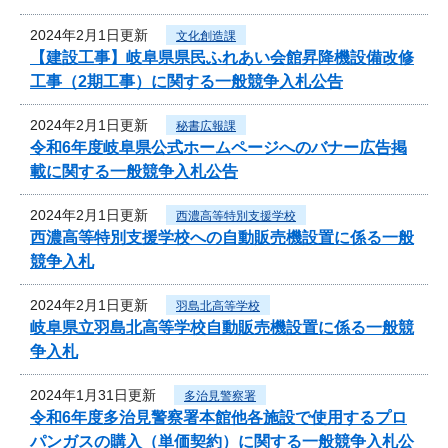
2024年2月1日更新
文化創造課
【建設工事】岐阜県県民ふれあい会館昇降機設備改修
工事（2期工事）に関する一般競争入札公告
2024年2月1日更新
秘書広報課
令和6年度岐阜県公式ホームページへのバナー広告掲
載に関する一般競争入札公告
2024年2月1日更新
西濃高等特別支援学校
西濃高等特別支援学校への自動販売機設置に係る一般
競争入札
2024年2月1日更新
羽島北高等学校
岐阜県立羽島北高等学校自動販売機設置に係る一般競
争入札
2024年1月31日更新
多治見警察署
令和6年度多治見警察署本館他各施設で使用するプロ
パンガスの購入（単価契約）に関する一般競争入札公