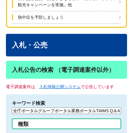
観光キャンペーンを実施」他
熱中症を予防しましょう
本
文
入札・公売
入札公告の検索 （電子調達案件以外）
電子調達案件は、
入札情報公開システム
で公告しています
キーワード検索
検
索
す
種類
る