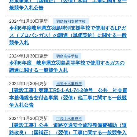
対策事業）（国補正）（翌債）和田 工事に関する一
般競争入札公告
2024年1月30日更新
羽島特別支援学校
令和6年度岐阜県立羽島特別支援学校で使用するLPガ
ス（プロパンガス）の調達（単価契約）に関する一般
競争入札
2024年1月30日更新
羽島高等学校
令和6年度 岐阜県立羽島高等学校で使用するガスの
調達に関する一般競争入札
2024年1月30日更新
揖斐土木事務所
【建設工事】第建工R5-1-A1-74-2他号 公共 社会資
本整備総合交付金事業（翌債）他工事に関する一般競
争入札公告
2024年1月30日更新
可茂土木事務所
【建設工事】公共 道路交通安全施設整備費補助（道
路改良）（国補正）（翌債）工事に関する一般競争入