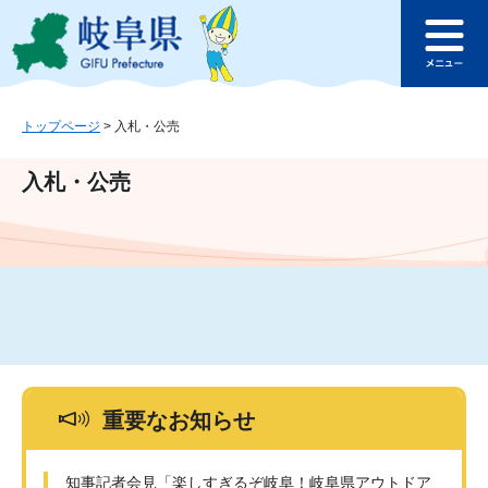
ペ
メ
このページの本文へ
ー
ニ
メ
ジ
ュ
ニ
の
ー
ュ
先
を
ー
頭
飛
トップページ
>
入札・公売
で
ば
す
し
入札・公売
。
て
本
文
へ
重要なお知らせ
知事記者会見「楽しすぎるぞ岐阜！岐阜県アウトドア