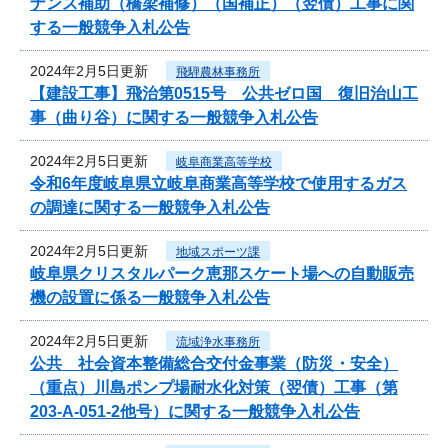
ナンス補助（橋梁補修）（国補正）（翌債）工事に関
する一般競争入札公告
2024年2月5日更新
飛騨農林事務所
【建設工事】飛治第0515号 公共ゼロ国 復旧治山工
事（曲り谷）に関する一般競争入札公告
2024年2月5日更新
岐阜商業高等学校
令和6年度岐阜県立岐阜商業高等学校で使用するガス
の調達に関する一般競争入札公告
2024年2月5日更新
地域スポーツ課
岐阜県クリスタルパーク恵那スケート場への自動販売
機の設置に係る一般競争入札公告
2024年2月5日更新
流域浄水事務所
公共 社会資本整備総合交付金事業（防災・安全）
（重点）川島ポンプ場耐水化対策（翌債）工事（第
203-A-051-2他号）に関する一般競争入札公告