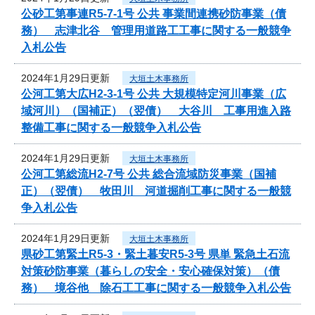
公砂工第事連R5-7-1号 公共 事業間連携砂防事業（債
務） 志津北谷 管理用道路工工事に関する一般競争
入札公告
2024年1月29日更新
大垣土木事務所
公河工第大広H2-3-1号 公共 大規模特定河川事業（広
域河川）（国補正）（翌債） 大谷川 工事用進入路
整備工事に関する一般競争入札公告
2024年1月29日更新
大垣土木事務所
公河工第総流H2-7号 公共 総合流域防災事業（国補
正）（翌債） 牧田川 河道掘削工事に関する一般競
争入札公告
2024年1月29日更新
大垣土木事務所
県砂工第緊土R5-3・緊土暮安R5-3号 県単 緊急土石流
対策砂防事業（暮らしの安全・安心確保対策）（債
務） 境谷他 除石工工事に関する一般競争入札公告