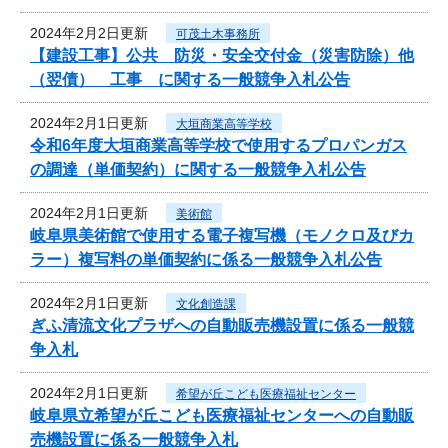
2024年2月2日更新
可茂土木事務所
【建設工事】公共 防災・安全交付金（災害防除）他
（翌債） 工事 に関する一般競争入札公告
2024年2月1日更新
大垣商業高等学校
令和6年度大垣商業高等学校で使用するプロパンガス
の調達（単価契約）に関する一般競争入札公告
2024年2月1日更新
美術館
岐阜県美術館で使用する電子複写機（モノクロ及びカ
ラー）複写料の単価契約に係る一般競争入札公告
2024年2月1日更新
文化創造課
ぎふ清流文化プラザへの自動販売機設置に係る一般競
争入札
2024年2月1日更新
希望が丘こども医療福祉センター
岐阜県立希望が丘こども医療福祉センターへの自動販
売機設置に係る一般競争入札