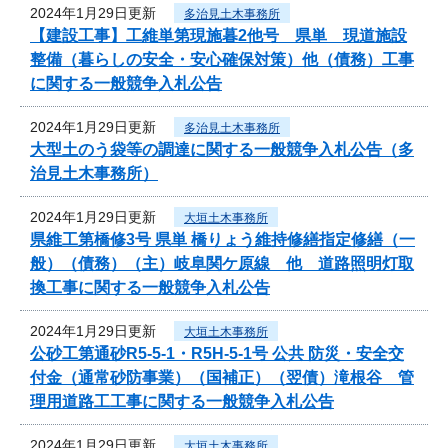
2024年1月29日更新
多治見土木事務所
【建設工事】工維単第現施暮2他号 県単 現道施設
整備（暮らしの安全・安心確保対策）他（債務）工事
に関する一般競争入札公告
2024年1月29日更新
多治見土木事務所
大型土のう袋等の調達に関する一般競争入札公告（多
治見土木事務所）
2024年1月29日更新
大垣土木事務所
県維工第橋修3号 県単 橋りょう維持修繕指定修繕（一
般）（債務）（主）岐阜関ケ原線 他 道路照明灯取
換工事に関する一般競争入札公告
2024年1月29日更新
大垣土木事務所
公砂工第通砂R5-5-1・R5H-5-1号 公共 防災・安全交
付金（通常砂防事業）（国補正）（翌債）滝根谷 管
理用道路工工事に関する一般競争入札公告
2024年1月29日更新
大垣土木事務所