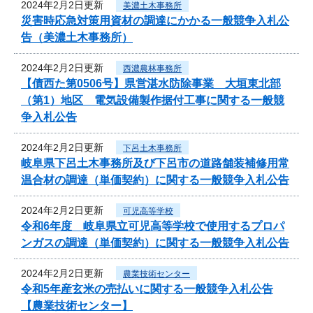
2024年2月2日更新
美濃土木事務所
災害時応急対策用資材の調達にかかる一般競争入札公
告（美濃土木事務所）
2024年2月2日更新
西濃農林事務所
【債西た第0506号】県営湛水防除事業 大垣東北部
（第1）地区 電気設備製作据付工事に関する一般競
争入札公告
2024年2月2日更新
下呂土木事務所
岐阜県下呂土木事務所及び下呂市の道路舗装補修用常
温合材の調達（単価契約）に関する一般競争入札公告
2024年2月2日更新
可児高等学校
令和6年度 岐阜県立可児高等学校で使用するプロパ
ンガスの調達（単価契約）に関する一般競争入札公告
2024年2月2日更新
農業技術センター
令和5年産玄米の売払いに関する一般競争入札公告
【農業技術センター】