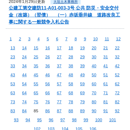
2024年1月29日更新
大垣土木事務所
公建工第交建防11-A01-003-3号 公共 防災・安全交付
金（改築）（翌債） （一）赤坂垂井線 道路改良工
事に関する一般競争入札公告
1
2
3
4
5
6
7
8
9
10
11
12
13
14
15
16
17
18
19
20
21
22
23
24
25
26
27
28
29
30
31
32
33
34
35
36
37
38
39
40
41
42
43
44
45
46
47
48
49
50
51
52
53
54
55
56
57
58
59
60
61
62
63
64
65
66
67
68
69
70
71
72
73
74
75
76
77
78
79
80
81
82
83
84
85
86
87
88
89
90
91
92
93
94
95
96
97
98
99
100
101
102
103
104
105
106