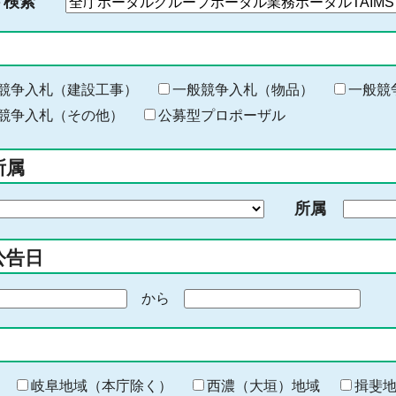
ド検索
検
索
す
る
キ
競争入札（建設工事）
一般競争入札（物品）
一般競
ー
競争入札（その他）
公募型プロポーザル
ワ
ー
所属
ド
を
所属
入
力
公告日
から
期
間
の
終
わ
岐阜地域（本庁除く）
西濃（大垣）地域
揖斐