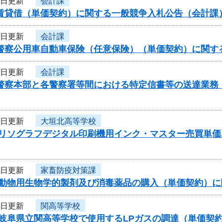
7日更新
会計課
車賃貸借（単価契約）に関する一般競争入札公告（会計課
7日更新
会計課
県警察公用車自動車保険（任意保険）（単価契約）に関す
7日更新
会計課
県警察本部と各警察署等間における特定信書等の送達業務
7日更新
大垣北高等学校
度リソグラフデジタル印刷機用インク・マスター売買単
7日更新
家畜防疫対策課
度動物用生物学的製剤及び消毒薬品の購入（単価契約）
7日更新
関高等学校
度岐阜県立関高等学校で使用するLPガスの調達（単価契