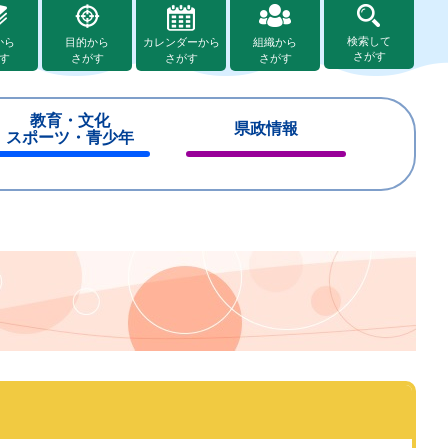
検索して
から
目的から
カレンダーから
組織から
さがす
す
さがす
さがす
さがす
教育・文化
県政情報
スポーツ・青少年
閉
閉
じ
じ
る
る