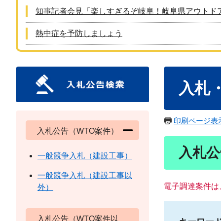
知事記者会見「楽しすぎるぞ岐阜！岐阜県アウトド
熱中症を予防しましょう
本
入札
文
印刷ページ表
入札公告（WTO案件）
入札公
一般競争入札（建設工事）
一般競争入札（建設工事以
電子調達案件は
外）
入札公告（WTO案件以