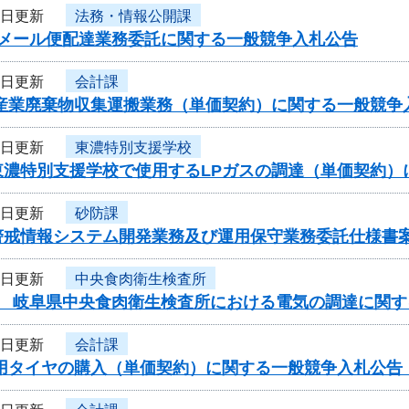
8日更新
法務・情報公開課
度メール便配達業務委託に関する一般競争入札公告
8日更新
会計課
性産業廃棄物収集運搬業務（単価契約）に関する一般競争
8日更新
東濃特別支援学校
東濃特別支援学校で使用するLPガスの調達（単価契約）
7日更新
砂防課
警戒情報システム開発業務及び運用保守業務委託仕様書
7日更新
中央食肉衛生検査所
度 岐阜県中央食肉衛生検査所における電気の調達に関す
7日更新
会計課
車用タイヤの購入（単価契約）に関する一般競争入札公告