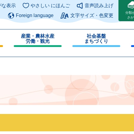
このページの本文へ
がな表示
やさしい にほんご
音声読み上げ
分類
Foreign language
文字サイズ・色変更
さが
産業・農林水産
社会基盤
労働・観光
まちづくり
閉
閉
じ
じ
る
る