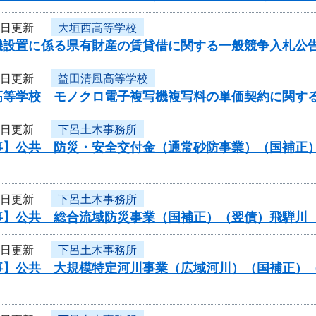
7日更新
大垣西高等学校
機設置に係る県有財産の賃貸借に関する一般競争入札公
7日更新
益田清風高等学校
高等学校 モノクロ電子複写機複写料の単価契約に関す
6日更新
下呂土木事務所
事】公共 防災・安全交付金（通常砂防事業）（国補正
6日更新
下呂土木事務所
事】公共 総合流域防災事業（国補正）（翌債）飛騨川
6日更新
下呂土木事務所
事】公共 大規模特定河川事業（広域河川）（国補正）