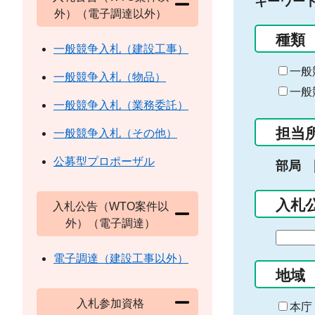
キーワー
外）（電子調達以外）
種類
一般競争入札（建設工事）
一般
一般競争入札（物品）
一般
一般競争入札（業務委託）
担当
一般競争入札（その他）
公募型プロポーザル
部局
入札
入札公告（WTO案件以
外）（電子調達）
期
間
電子調達（建設工事以外）
の
地域
始
入札参加資格
ま
本庁