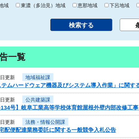
り
地域
東濃（多治見）地域
恵那地域
下呂地域
告一覧
9日更新
地域福祉課
ステムハードウェア機器及びシステム導入作業」に関す
8日更新
公共建築課
-134号】岐阜工業高等学校体育館屋根外壁内部改修工
8日更新
法務・情報公開課
度宅配便配達業務委託に関する一般競争入札公告