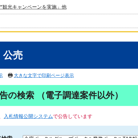
ア観光キャンペーンを実施」他
・公売
示
大きな文字で印刷ページ表示
告の検索 （電子調達案件以外）
、
入札情報公開システム
で公告しています