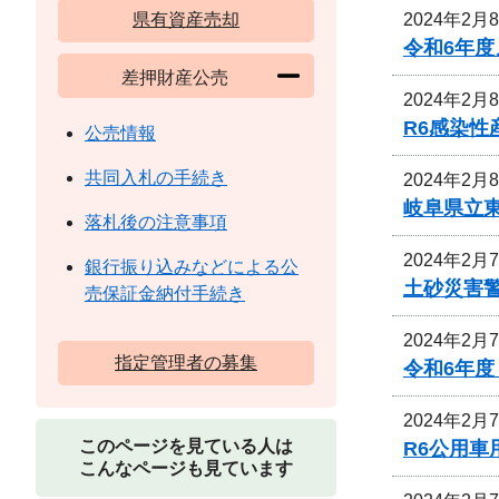
2024年2月
県有資産売却
令和6年
差押財産公売
2024年2月
R6感染
公売情報
共同入札の手続き
2024年2月
岐阜県立
落札後の注意事項
2024年2月
銀行振り込みなどによる公
土砂災害
売保証金納付手続き
2024年2月
指定管理者の募集
令和6年
2024年2月
このページを見ている人は
R6公用
こんなページも見ています