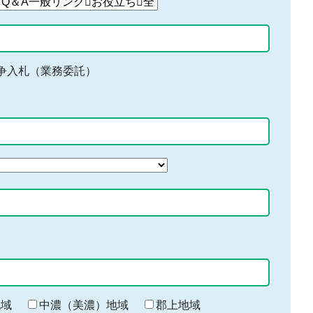
争入札（業務委託）
地域
中濃（美濃）地域
郡上地域