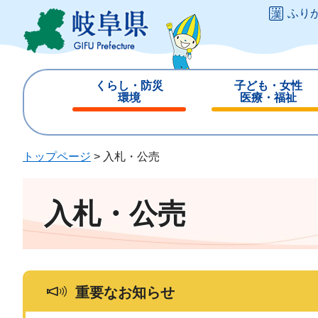
ペ
メ
ふり
ー
ニ
ジ
ュ
の
ー
先
を
くらし・防災
子ども・女性
頭
飛
環境
医療・福祉
で
ば
閉
閉
す
し
じ
じ
。
て
る
る
トップページ
>
入札・公売
本
文
へ
入札・公売
重要なお知らせ