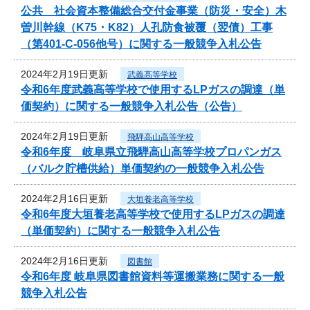
公共 社会資本整備総合交付金事業（防災・安全）木
曽川幹線（K75・K82）人孔防食被覆（翌債）工事
（第401-C-056他号）に関する一般競争入札公告
2024年2月19日更新
武義高等学校
令和6年度武義高等学校で使用するLPガスの調達（単
価契約）に関する一般競争入札公告（公告）
2024年2月19日更新
飛騨高山高等学校
令和6年度 岐阜県立飛騨高山高等学校プロパンガス
（バルク貯槽供給）単価契約の一般競争入札公告
2024年2月16日更新
大垣養老高等学校
令和6年度大垣養老高等学校で使用するLPガスの調達
（単価契約）に関する一般競争入札公告
2024年2月16日更新
図書館
令和6年度 岐阜県図書館資料等運搬業務に関する一般
競争入札公告