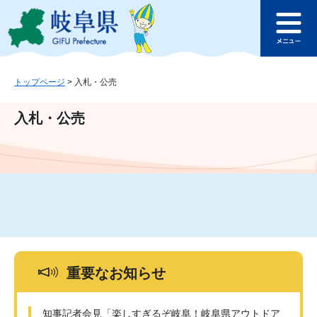
ペ
メ
このページの本文へ
ー
ニ
メ
ジ
ュ
ニ
の
ー
ュ
先
を
ー
頭
飛
トップページ
>
入札・公売
で
ば
す
し
入札・公売
。
て
本
文
へ
重要なお知らせ
知事記者会見「楽しすぎるぞ岐阜！岐阜県アウトドア