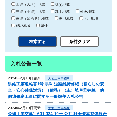
り
西濃（大垣）地域
揖斐地域
中濃（美濃）地域
郡上地域
可茂地域
東濃（多治見）地域
恵那地域
下呂地域
飛騨地域
県外
入札公告一覧
2024年2月19日更新
大垣土木事務所
県維工第道維暮1号 県単 道路維持修繕（暮らしの安
全・安心確保対策）（債務）（主）岐阜垂井線 他
側溝修繕工事に関する一般競争入札公告
2024年2月19日更新
大垣土木事務所
公建工第交建1-A01-034-10号 公共 社会資本整備総合