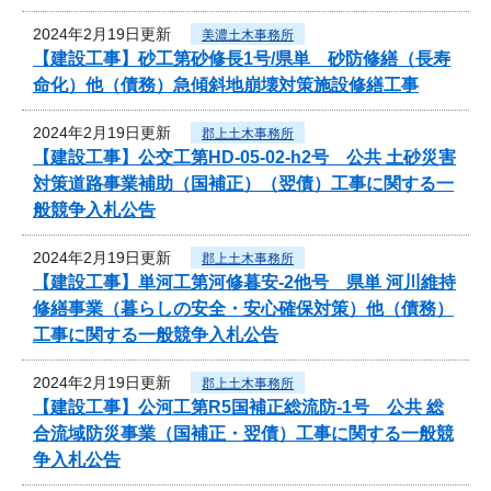
2024年2月19日更新
美濃土木事務所
【建設工事】砂工第砂修長1号/県単 砂防修繕（長寿
命化）他（債務）急傾斜地崩壊対策施設修繕工事
2024年2月19日更新
郡上土木事務所
【建設工事】公交工第HD-05-02-h2号 公共 土砂災害
対策道路事業補助（国補正）（翌債）工事に関する一
般競争入札公告
2024年2月19日更新
郡上土木事務所
【建設工事】単河工第河修暮安-2他号 県単 河川維持
修繕事業（暮らしの安全・安心確保対策）他（債務）
工事に関する一般競争入札公告
2024年2月19日更新
郡上土木事務所
【建設工事】公河工第R5国補正総流防-1号 公共 総
合流域防災事業（国補正・翌債）工事に関する一般競
争入札公告