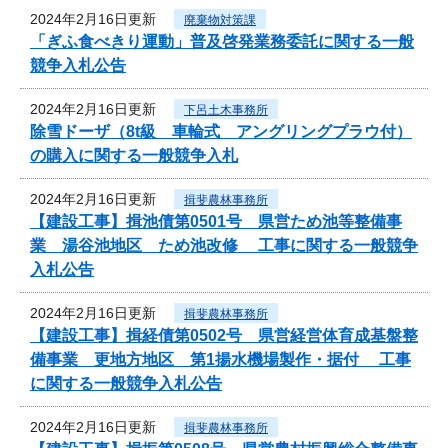
2024年2月16日更新
廃棄物対策課
「ぎふ食べきり運動」普及啓発業務委託に関する一般
競争入札公告
2024年2月16日更新
下呂土木事務所
除雪ドーザ（8t級 車輪式 アングリングプラウ付）
の購入に関する一般競争入札
2024年2月16日更新
揖斐農林事務所
【建設工事】揖池債第0501号 県営ため池等整備事
業 湯谷池地区 ため池改修 工事に関する一般競争
入札公告
2024年2月16日更新
揖斐農林事務所
【建設工事】揖経債第0502号 県営経営体育成基盤整
備事業 更地方地区 第1揚水機場製作・据付 工事
に関する一般競争入札公告
2024年2月16日更新
揖斐農林事務所