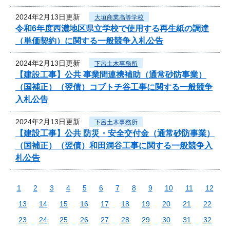
2024年2月13日更新
大垣商業高等学校
令和6年度西濃地区県立学校で使用する再生紙の調達
（単価契約）に関する一般競争入札公告
2024年2月13日更新
下呂土木事務所
【建設工事】公共 事業間連携補助（通常砂防事業）
（国補正）（翌債）コブトチ谷工事に関する一般競争
入札公告
2024年2月13日更新
下呂土木事務所
【建設工事】公共 防災・安全交付金（通常砂防事業）
（国補正）（翌債）和田洞谷工事に関する一般競争入
札公告
1
2
3
4
5
6
7
8
9
10
11
12
13
14
15
16
17
18
19
20
21
22
23
24
25
26
27
28
29
30
31
32