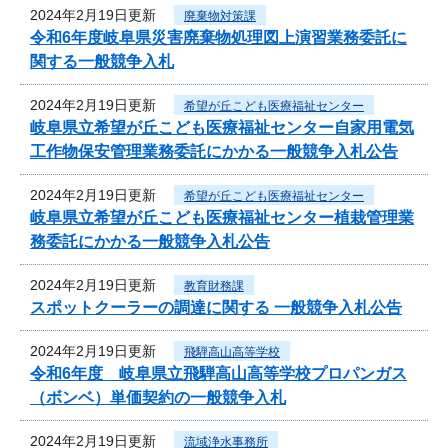
2024年2月19日更新
廃棄物対策課
令和6年度岐阜県災害廃棄物処理図上演習業務委託に
関する一般競争入札
2024年2月19日更新
希望が丘こども医療福祉センター
岐阜県立希望が丘こども医療福祉センター自家用電気
工作物保安管理業務委託にかかる一般競争入札公告
2024年2月19日更新
希望が丘こども医療福祉センター
岐阜県立希望が丘こども医療福祉センター植栽管理業
務委託にかかる一般競争入札公告
2024年2月19日更新
教育財務課
スポットクーラーの調達に関する 一般競争入札公告
2024年2月19日更新
飛騨高山高等学校
令和6年度 岐阜県立飛騨高山高等学校プロパンガス
（ボンベ）単価契約の一般競争入札
2024年2月19日更新
流域浄水事務所