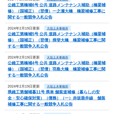
公維工第橋補6号 公共 道路メンテナンス補助（橋梁補
修）（国補正）（翌債）一之瀬大橋 橋梁補修工事に
関する一般競争入札公告
2024年2月19日更新
大垣土木事務所
公維工第橋補5号 公共 道路メンテナンス補助（橋梁補
修）（国補正）（翌債）揖斐大橋 橋梁補修工事に関
する一般競争入札公告
2024年2月19日更新
大垣土木事務所
公維工第橋補4号 公共 道路メンテナンス補助（橋梁補
修）（国補正）（翌債）羽島大橋 橋梁補修工事に関
する一般競争入札公告
2024年2月19日更新
大垣土木事務所
県維工第舗補暮11号 県単 舗装道補修（暮らしの安
全・安心確保対策）（債務）（一）赤坂垂井線 舗装
補修工事に関する一般競争入札公告