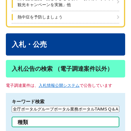
観光キャンペーンを実施」他
熱中症を予防しましょう
本
文
入札・公売
入札公告の検索 （電子調達案件以外）
電子調達案件は、
入札情報公開システム
で公告しています
キーワード検索
検
索
す
種類
る