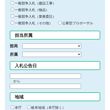
キ
一般競争入札（建設工事）
ー
一般競争入札（物品）
ワ
一般競争入札（業務委託）
ー
ド
一般競争入札（その他）
公募型プロポーザル
を
入
担当所属
力
部局
所属
入札公告日
期
から
間
期
の
間
始
地域
の
ま
終
り
わ
本庁
岐阜地域（本庁除く）