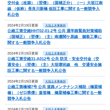
交付金（改築）（翌債）（国補正分） （一）大垣江南
線 （仮称）長良川新橋 仮設工事に関する一般競争入
札公告
2024年2月19日更新
大垣土木事務所
公維工第交維HHT02-01-2号 公共 通学路緊急対策補助
（国補正）（翌債）（主）南濃関ケ原線 舗装工事に
関する一般競争入札公告
2024年2月19日更新
大垣土木事務所
公維工第交維31-A012号 公共 防災・安全交付金（交
通安全）（翌債）（主）大垣環状線 他 交通安全施
設工事に関する一般競争入札公告
2024年2月19日更新
大垣土木事務所
公維工第橋補7号 公共 道路メンテナンス補助（橋梁補
修）（ゼロ県債）釜笛橋 橋梁補修工事に関する一般
競争入札公告
2024年2月19日更新
大垣土木事務所