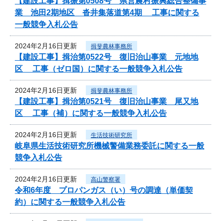
【建設工事】揖振第0508号 県営農村振興総合整備事
業 池田2期地区 沓井集落道第4期 工事に関する
一般競争入札公告
2024年2月16日更新
揖斐農林事務所
【建設工事】揖治第0522号 復旧治山事業 元地地
区 工事（ゼロ国）に関する一般競争入札公告
2024年2月16日更新
揖斐農林事務所
【建設工事】揖治第0521号 復旧治山事業 尾又地
区 工事（補）に関する一般競争入札公告
2024年2月16日更新
生活技術研究所
岐阜県生活技術研究所機械警備業務委託に関する一般
競争入札公告
2024年2月16日更新
高山警察署
令和6年度 プロパンガス（い）号の調達（単価契
約）に関する一般競争入札公告