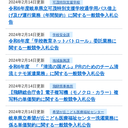
2024年2月14日更新
可茂特別支援学校
令和6年度岐阜県立可茂特別支援学校通学用バス借上
げ及び運行業務（年間契約）に関する一般競争入札公
告
2024年2月14日更新
学校安全課
令和6年度「学校教育ネットパトロール」委託業務に
関する一般競争入札公告
2024年2月14日更新
地域振興課
令和6年度 「『清流の国ぎふ』PRのためのチーム清
流ミナモ派遣業務」に関する一般競争入札公告
2024年2月14日更新
飛騨県事務所
【飛騨総合庁舎】電子複写機（モノクロ・カラー）複
写料の単価契約に関する一般競争入札公告
2024年2月14日更新
希望が丘こども医療福祉センター
岐阜県立希望が丘こども医療福祉センター洗濯業務に
係る単価契約に関する一般競争入札公告