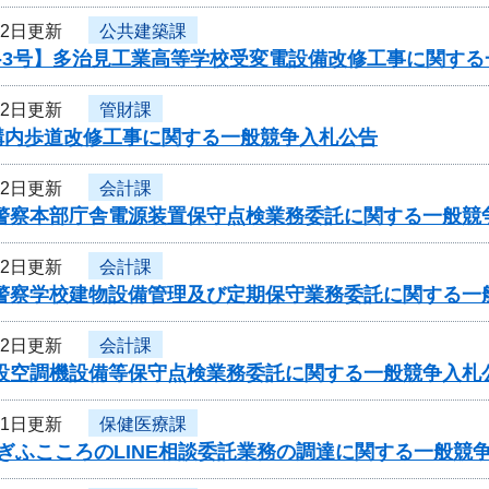
12日更新
公共建築課
6-3号】多治見工業高等学校受変電設備改修工事に関す
12日更新
管財課
構内歩道改修工事に関する一般競争入札公告
12日更新
会計課
県警察本部庁舎電源装置保守点検業務委託に関する一般競
12日更新
会計課
県警察学校建物設備管理及び定期保守業務委託に関する一
12日更新
会計課
施設空調機設備等保守点検業務委託に関する一般競争入札
11日更新
保健医療課
ぎふこころのLINE相談委託業務の調達に関する一般競