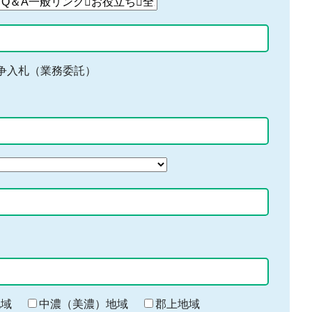
争入札（業務委託）
地域
中濃（美濃）地域
郡上地域