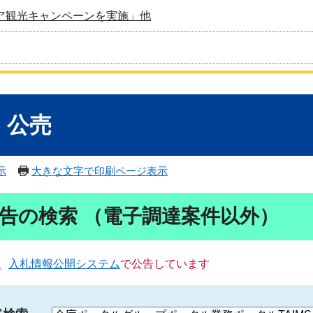
ア観光キャンペーンを実施」他
・公売
示
大きな文字で印刷ページ表示
告の検索 （電子調達案件以外）
、
入札情報公開システム
で公告しています