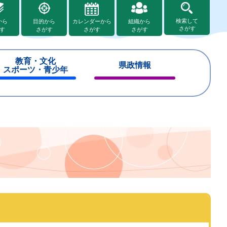
検索して
から
目的から
カレンダーから
組織から
さがす
す
さがす
さがす
さがす
教育・文化
県政情報
スポーツ・青少年
閉
閉
じ
じ
る
る