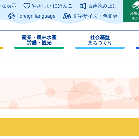
このページの本文へ
がな表示
やさしい にほんご
音声読み上げ
分類
Foreign language
文字サイズ・色変更
さが
産業・農林水産
社会基盤
労働・観光
まちづくり
閉
閉
じ
じ
る
る