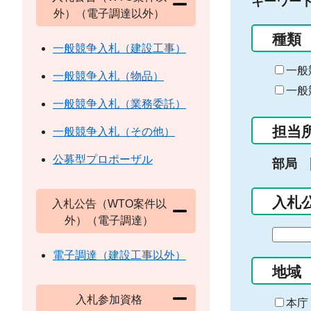
キーワー
外）（電子調達以外）
種類
一般競争入札（建設工事）
一般
一般競争入札（物品）
一般
一般競争入札（業務委託）
担当
一般競争入札（その他）
公募型プロポーザル
部局
入札
入札公告（WTO案件以
外）（電子調達）
期
間
電子調達（建設工事以外）
の
地域
始
入札参加資格
ま
本庁