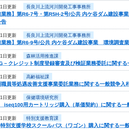
11日更新
長良川上流河川開発工事事務所
業務】第R6-7号・第R5H-2号/公共 内ケ谷ダム建
公告
11日更新
長良川上流河川開発工事事務所
業務】第R6-9号/公共 内ケ谷ダム建設事業 環境調
11日更新
森林活用推進課
度G－クレジット制度登録審査及び検証業務委託に関する
11日更新
高齢福祉課
護職員等処遇改善支援事業委託業務に関する一般競争入
11日更新
保健環境研究所
 iseq100用カートリッジ購入（単価契約）に関する
11日更新
特別支援教育課
度 特別支援学校スクールバス（ワゴン）購入に関する一