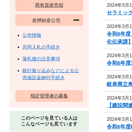
2024年3月
県有資産売却
セラミッ
差押財産公売
2024年3月
令和6年
公売情報
化伝承課
共同入札の手続き
2024年3月
落札後の注意事項
令和6年
銀行振り込みなどによる公
2024年3月
売保証金納付手続き
岐阜県立
指定管理者の募集
2024年3月
【建設関
このページを見ている人は
2024年3月
こんなページも見ています
令和6年