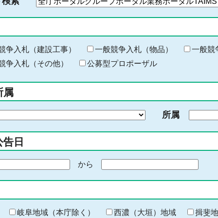
ド検索
検
索
す
る
キ
競争入札（建設工事）
一般競争入札（物品）
一般競
ー
競争入札（その他）
公募型プロポーザル
ワ
ー
所属
ド
を
所属
入
力
公告日
から
期
間
の
終
わ
岐阜地域（本庁除く）
西濃（大垣）地域
揖斐