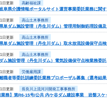
11日更新
高齢福祉課
度岐阜県介護情報ポータルサイト運営事業委託業務に関す
11日更新
高山土木事務所
度県単ダム施設管理（丹生川ダム）管理用制御処理設備
11日更新
高山土木事務所
度県単ダム施設管理（丹生川ダム）取水放流設備保守点検
11日更新
高山土木事務所
度ダム施設管理（丹生川ダム）電気設備保守点検業務委託
11日更新
労働雇用課
度離職者等委託訓練委託業務プロポーザル募集（選考結果
11日更新
長良川上流河川開発工事事務所
業務】第R6-15号/公共 内ケ谷ダム建設事業 岩盤ス