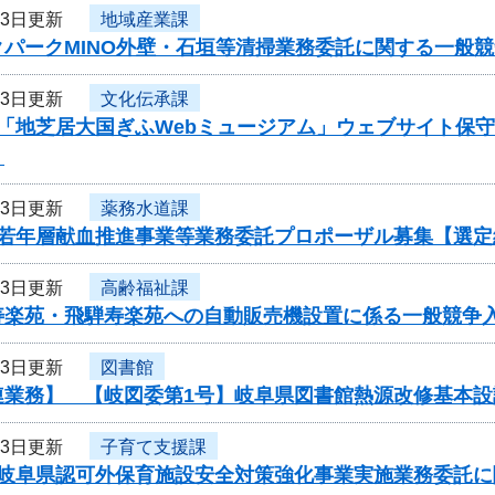
13日更新
地域産業課
クパークMINO外壁・石垣等清掃業務委託に関する一般
13日更新
文化伝承課
度「地芝居大国ぎふWebミュージアム」ウェブサイト保
】
13日更新
薬務水道課
度若年層献血推進事業等業務委託プロポーザル募集【選定
13日更新
高齢福祉課
寿楽苑・飛騨寿楽苑への自動販売機設置に係る一般競争
13日更新
図書館
連業務】 【岐図委第1号】岐阜県図書館熱源改修基本
13日更新
子育て支援課
度岐阜県認可外保育施設安全対策強化事業実施業務委託