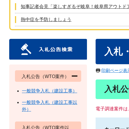
知事記者会見「楽しすぎるぞ岐阜！岐阜県アウトド
熱中症を予防しましょう
本
入札
文
印刷ページ表
入札公告（WTO案件）
入札公
一般競争入札（建設工事）
一般競争入札（建設工事以
電子調達案件は
外）
入札公告（WTO案件以