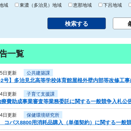
り
地域
東濃（多治見）地域
恵那地域
下呂地域
告一覧
15日更新
公共建築課
6-2号】多治見北高等学校体育館屋根外壁内部等改修工
14日更新
子育て支援課
治療費助成事業審査等業務委託に関する一般競争入札公
14日更新
保健環境研究所
 コバス8800用消耗品購入（単価契約）に関する一般