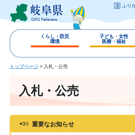
ペ
メ
ふり
ー
ニ
ジ
ュ
の
ー
先
を
くらし・防災
子ども・女性
頭
飛
環境
医療・福祉
で
ば
閉
閉
す
し
じ
じ
。
て
る
る
トップページ
>
入札・公売
本
文
へ
入札・公売
重要なお知らせ