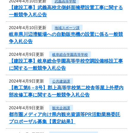
2024年4月10日更新
武義高等学校
【建設工事】武義高校北側斜面擁壁設置工事に関する
一般競争入札公告
2024年4月10日更新
地域スポーツ課
岐阜県川辺漕艇場への自動販売機の設置に係る一般競
争入札公告
2024年4月9日更新
岐阜総合学園高等学校
【建設工事】岐阜総合学園高等学校空調設備移設工事
に関する一般競争入札公告
2024年4月9日更新
公共建築課
【教工第6－8号】郡上高等学校第二校舎等屋上外壁内
部改修工事に関する一般競争入札公告
2024年4月9日更新
観光企画課
都市圏メディア向け県内観光資源等PR活動業務委託
プロポーザル募集【選定結果】