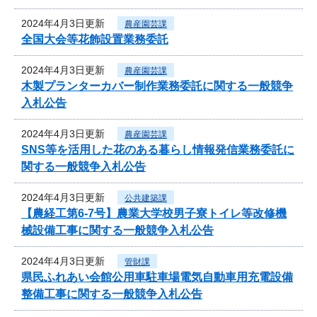
2024年4月3日更新
農産園芸課
全国大会等花飾設置業務委託
2024年4月3日更新
農産園芸課
木製プランターカバー制作業務委託に関する一般競争
入札公告
2024年4月3日更新
農産園芸課
SNS等を活用した花のある暮らし情報発信業務委託に
関する一般競争入札公告
2024年4月3日更新
公共建築課
【農経工第6-7号】農業大学校男子寮トイレ等改修機
械設備工事に関する一般競争入札公告
2024年4月3日更新
管財課
県民ふれあい会館公用車駐車場電気自動車用充電設備
整備工事に関する一般競争入札公告