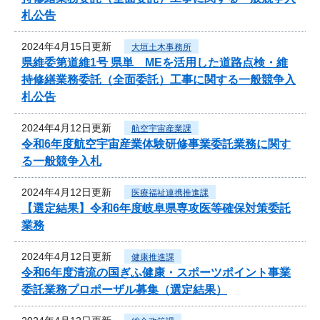
札公告
2024年4月15日更新
大垣土木事務所
県維委第道維1号 県単 MEを活用した道路点検・維
持修繕業務委託（全面委託）工事に関する一般競争入
札公告
2024年4月12日更新
航空宇宙産業課
令和6年度航空宇宙産業体験研修事業委託業務に関す
る一般競争入札
2024年4月12日更新
医療福祉連携推進課
【選定結果】令和6年度岐阜県専攻医等確保対策委託
業務
2024年4月12日更新
健康推進課
令和6年度清流の国ぎふ健康・スポーツポイント事業
委託業務プロポーザル募集（選定結果）