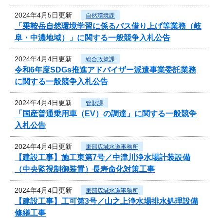
2024年4月5日更新
自然環境課
「乗鞍岳自然環境学習に係るバス借り上げ等業務（岐
阜・中濃地域）」に関する一般競争入札公告
2024年4月4日更新
総合政策課
令和6年度SDGs推進アドバイザー派遣事業委託業務
に関する一般競争入札公告
2024年4月4日更新
管財課
「国産普通乗用車（EV）の調達」に関する一般競争
入札公告
2024年4月4日更新
東部広域水道事務所
【建設工事】施工東第7号／中津川浄水場計装設備
（中央監視制御装置）長寿命化対策工事
2024年4月4日更新
東部広域水道事務所
【建設工事】工可第3号／山之上浄水場排水処理設備
修繕工事