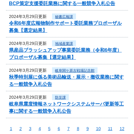
BCP策定支援委託業務に関する一般競争入札公告
2024年3月29日更新
秘書広報課
令和6年度広報物制作サポート委託業務プロポーザル
募集【選定結果】
2024年3月29日更新
地域産業課
県産品ブラッシュアップ事業委託業務（令和6年度）
プロポーザル募集【選定結果】
2024年3月29日更新
岐阜関ケ原古戦場記念館
秋季特別展に係る美術品輸送・展示・撤収業務に関す
る一般競争入札公告
2024年3月29日更新
防災課
岐阜県震度情報ネットワークシステムサーバ更新等工
事に関する一般競争入札公告
1
2
3
4
5
6
7
8
9
10
11
12