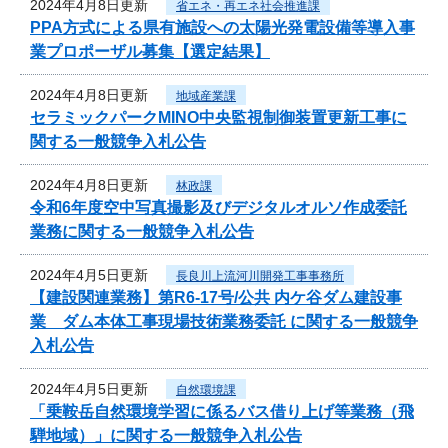
2024年4月8日更新
省エネ・再エネ社会推進課
PPA方式による県有施設への太陽光発電設備等導入事
業プロポーザル募集【選定結果】
2024年4月8日更新
地域産業課
セラミックパークMINO中央監視制御装置更新工事に
関する一般競争入札公告
2024年4月8日更新
林政課
令和6年度空中写真撮影及びデジタルオルソ作成委託
業務に関する一般競争入札公告
2024年4月5日更新
長良川上流河川開発工事事務所
【建設関連業務】第R6-17号/公共 内ケ谷ダム建設事
業 ダム本体工事現場技術業務委託 に関する一般競争
入札公告
2024年4月5日更新
自然環境課
「乗鞍岳自然環境学習に係るバス借り上げ等業務（飛
騨地域）」に関する一般競争入札公告