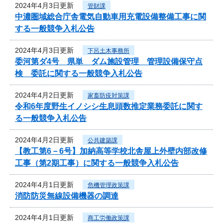
2024年4月3日更新
管財課
中濃圏域総合庁舎電気自動車用充電設備整備工事に関
する一般競争入札公告
2024年4月3日更新
下呂土木事務所
委河第ダ4号 県単 ダム施設管理 管理設備保守点
検 委託に関する一般競争入札公告
2024年4月2日更新
家畜防疫対策課
令和6年度野生イノシシ生息頭数推定業務委託に関す
る一般競争入札公告
2024年4月2日更新
公共建築課
【教工第6－6号】加納高等学校北舎屋上外壁内部改修
工事（第2期工事）に関する一般競争入札公告
2024年4月1日更新
危機管理政策課
消防防災無線設備機器の調達
2024年4月1日更新
商工労働政策課