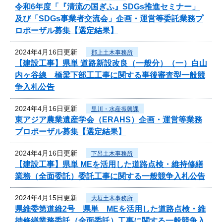
令和6年度「『清流の国ぎふ』SDGs推進セミナー」
及び「SDGs事業者交流会」企画・運営等委託業務プ
ロポーザル募集【選定結果】
2024年4月16日更新
郡上土木事務所
【建設工事】県単 道路新設改良（一般分）（一）白山
内ヶ谷線 橋梁下部工工事に関する事後審査型一般競
争入札公告
2024年4月16日更新
里川・水産振興課
東アジア農業遺産学会（ERAHS）企画・運営等業務
プロポーザル募集【選定結果】
2024年4月16日更新
下呂土木事務所
【建設工事】県単 MEを活用した道路点検・維持修繕
業務（全面委託）委託工事に関する一般競争入札公告
2024年4月15日更新
大垣土木事務所
県維委第道維2号 県単 MEを活用した道路点検・維
持修繕業務委託（全面委託）工事に関する一般競争入