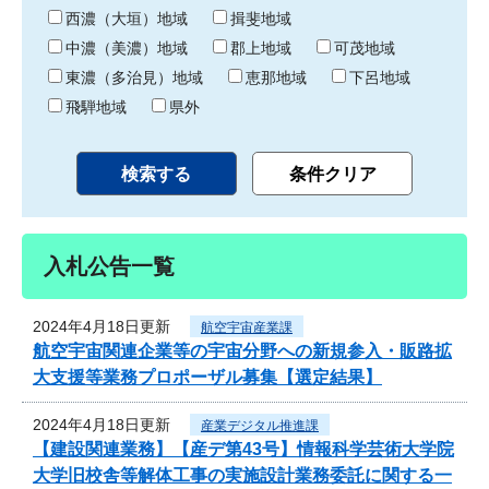
り
西濃（大垣）地域
揖斐地域
中濃（美濃）地域
郡上地域
可茂地域
東濃（多治見）地域
恵那地域
下呂地域
飛騨地域
県外
入札公告一覧
2024年4月18日更新
航空宇宙産業課
航空宇宙関連企業等の宇宙分野への新規参入・販路拡
大支援等業務プロポーザル募集【選定結果】
2024年4月18日更新
産業デジタル推進課
【建設関連業務】【産デ第43号】情報科学芸術大学院
大学旧校舎等解体工事の実施設計業務委託に関する一