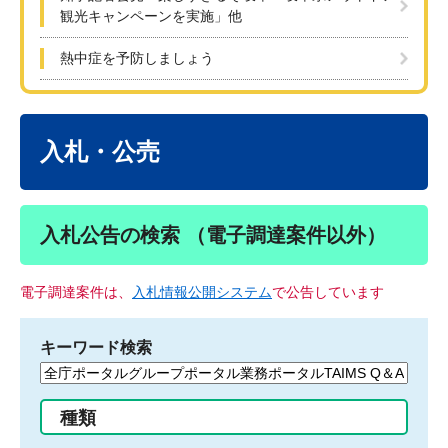
観光キャンペーンを実施」他
熱中症を予防しましょう
本
文
入札・公売
入札公告の検索 （電子調達案件以外）
電子調達案件は、
入札情報公開システム
で公告しています
キーワード検索
検
索
す
種類
る