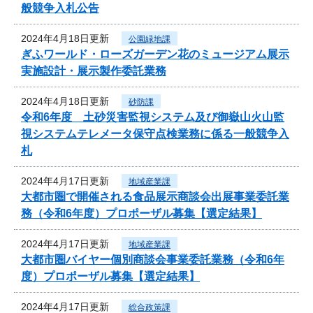
般競争入札公告
2024年4月18日更新
公園緑地課
ぎふワールド・ローズガーデン花のミュージアム展示
実施設計・展示製作委託業務
2024年4月18日更新
砂防課
令和6年度 土砂災害監視システム及び御嶽山火山監
視システムテレメータ保守点検業務に係る一般競争入
札
2024年4月17日更新
地域産業課
大都市圏で開催される食品展示商談会出展事業委託業
務（令和6年度）プロポーザル募集【選定結果】
2024年4月17日更新
地域産業課
大都市圏バイヤー個別商談会事業委託業務（令和6年
度）プロポーザル募集【選定結果】
2024年4月17日更新
総合政策課