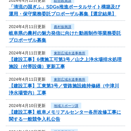
2024年4月12日更新
総合政策課
「清流の国ぎふ」SDGs推進ポータルサイト構築及び
運用・保守業務委託プロポーザル募集【選定結果】
2024年4月11日更新
農村振興課
岐阜県の農村の魅力発信に向けた動画制作等業務委託
プロポーザル募集
2024年4月11日更新
東部広域水道事務所
【建設工事】6債施工可第3号／山之上浄水場排水処理
施設（付帯設備）更新工事
2024年4月11日更新
東部広域水道事務所
【建設工事】工東第3号／管路施設維持修繕（中津川
浄水場管内）工事
2024年4月10日更新
地域スポーツ課
【建設工事】岐阜メモリアルセンター各所改修工事に
関する一般競争入札公告