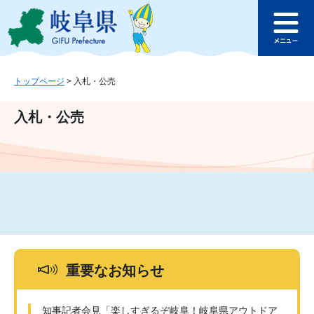
ペ
メ
このページの本文へ
ー
ニ
メ
ジ
ュ
ニ
の
ー
ュ
先
を
ー
頭
飛
トップページ
>
入札・公売
で
ば
す
し
入札・公売
。
て
本
文
へ
重要なお知らせ
知事記者会見「楽しすぎるぞ岐阜！岐阜県アウトドア