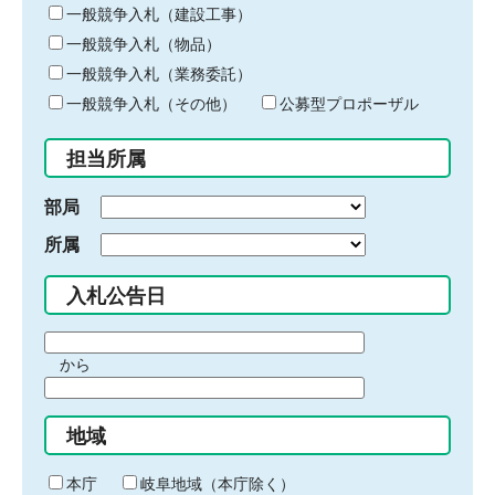
キ
一般競争入札（建設工事）
ー
一般競争入札（物品）
ワ
一般競争入札（業務委託）
ー
ド
一般競争入札（その他）
公募型プロポーザル
を
入
担当所属
力
部局
所属
入札公告日
期
から
間
期
の
間
始
地域
の
ま
終
り
わ
本庁
岐阜地域（本庁除く）