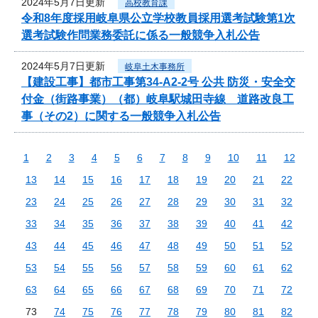
2024年5月7日更新
高校教育課
令和8年度採用岐阜県公立学校教員採用選考試験第1次
選考試験作問業務委託に係る一般競争入札公告
2024年5月7日更新
岐阜土木事務所
【建設工事】都市工事第34-A2-2号 公共 防災・安全交
付金（街路事業）（都）岐阜駅城田寺線 道路改良工
事（その2）に関する一般競争入札公告
1
2
3
4
5
6
7
8
9
10
11
12
13
14
15
16
17
18
19
20
21
22
23
24
25
26
27
28
29
30
31
32
33
34
35
36
37
38
39
40
41
42
43
44
45
46
47
48
49
50
51
52
53
54
55
56
57
58
59
60
61
62
63
64
65
66
67
68
69
70
71
72
73
74
75
76
77
78
79
80
81
82