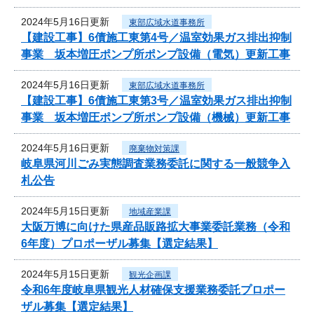
2024年5月16日更新
東部広域水道事務所
【建設工事】6債施工東第4号／温室効果ガス排出抑制
事業 坂本増圧ポンプ所ポンプ設備（電気）更新工事
2024年5月16日更新
東部広域水道事務所
【建設工事】6債施工東第3号／温室効果ガス排出抑制
事業 坂本増圧ポンプ所ポンプ設備（機械）更新工事
2024年5月16日更新
廃棄物対策課
岐阜県河川ごみ実態調査業務委託に関する一般競争入
札公告
2024年5月15日更新
地域産業課
大阪万博に向けた県産品販路拡大事業委託業務（令和
6年度）プロポーザル募集【選定結果】
2024年5月15日更新
観光企画課
令和6年度岐阜県観光人材確保支援業務委託プロポー
ザル募集【選定結果】