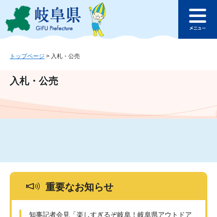
ペ
メ
このページの本文へ
ー
ニ
メ
ジ
ュ
ニ
の
ー
ュ
先
を
ー
頭
飛
トップページ
>
入札・公売
で
ば
す
し
入札・公売
。
て
本
文
へ
重要なお知らせ
知事記者会見「楽しすぎるぞ岐阜！岐阜県アウトドア