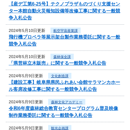
【産デ工第6-25号】テクノプラザものづくり支援セン
ター本館自動火災報知設備等改修工事に関する一般競
争入札公告
2024年5月10日更新
航空宇宙産業課
飛行機プロペラ等展示架台製作業務委託に関する一般
競争入札公告
2024年5月10日更新
森林保全課
「県営林立木販売」に関する一般競争入札公告
2024年5月9日更新
文化創造課
【建設工事】岐阜県県民ふれあい会館サラマンカホー
ル客席改修工事に関する一般競争入札公告
2024年5月9日更新
森林文化アカデミー
令和6年度森林総合教育センタープログラム普及映像
制作業務委託に関する一般競争入札公告
2024年5月9日更新
観光企画課