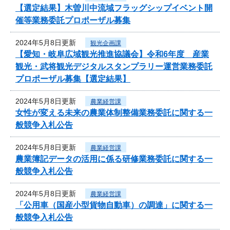
【選定結果】木曽川中流域フラッグシップイベント開
催等業務委託プロポーザル募集
2024年5月8日更新
観光企画課
【愛知・岐阜広域観光推進協議会】令和6年度 産業
観光・武将観光デジタルスタンプラリー運営業務委託
プロポーザル募集【選定結果】
2024年5月8日更新
農業経営課
女性が変える未来の農業体制整備業務委託に関する一
般競争入札公告
2024年5月8日更新
農業経営課
農業簿記データの活用に係る研修業務委託に関する一
般競争入札公告
2024年5月8日更新
農業経営課
「公用車（国産小型貨物自動車）の調達」に関する一
般競争入札公告