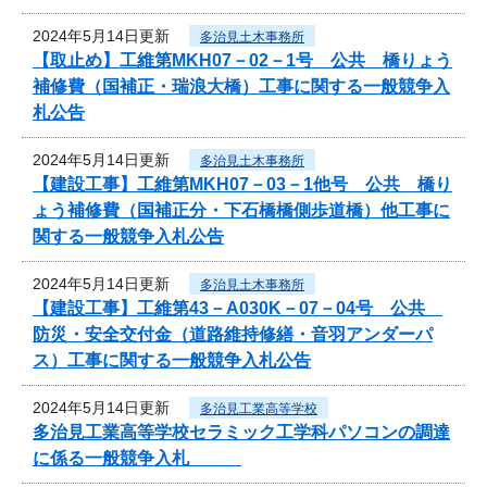
2024年5月14日更新
多治見土木事務所
【取止め】工維第MKH07－02－1号 公共 橋りょう
補修費（国補正・瑞浪大橋）工事に関する一般競争入
札公告
2024年5月14日更新
多治見土木事務所
【建設工事】工維第MKH07－03－1他号 公共 橋り
ょう補修費（国補正分・下石橋橋側歩道橋）他工事に
関する一般競争入札公告
2024年5月14日更新
多治見土木事務所
【建設工事】工維第43－A030K－07－04号 公共
防災・安全交付金（道路維持修繕・音羽アンダーパ
ス）工事に関する一般競争入札公告
2024年5月14日更新
多治見工業高等学校
多治見工業高等学校セラミック工学科パソコンの調達
に係る一般競争入札