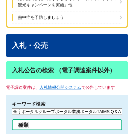
観光キャンペーンを実施」他
熱中症を予防しましょう
本
文
入札・公売
入札公告の検索 （電子調達案件以外）
電子調達案件は、
入札情報公開システム
で公告しています
キーワード検索
検
索
す
種類
る