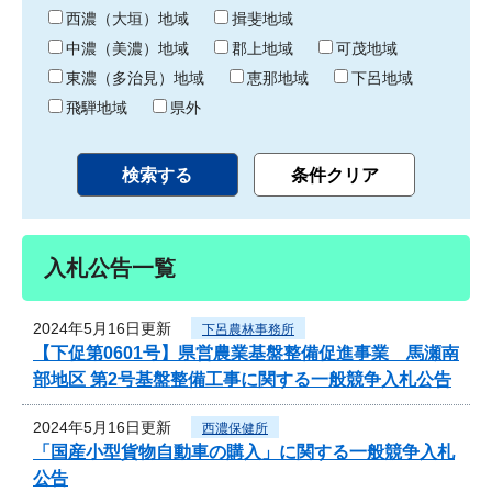
り
西濃（大垣）地域
揖斐地域
中濃（美濃）地域
郡上地域
可茂地域
東濃（多治見）地域
恵那地域
下呂地域
飛騨地域
県外
入札公告一覧
2024年5月16日更新
下呂農林事務所
【下促第0601号】県営農業基盤整備促進事業 馬瀬南
部地区 第2号基盤整備工事に関する一般競争入札公告
2024年5月16日更新
西濃保健所
「国産小型貨物自動車の購入」に関する一般競争入札
公告