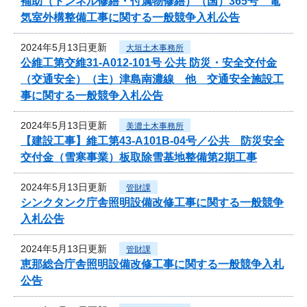
補助（トンネル修繕・付属物修繕）（国）365号 電
気室外構整備工事に関する一般競争入札公告
2024年5月13日更新
大垣土木事務所
公維工第交維31-A012-101号 公共 防災・安全交付金
（交通安全）（主）津島南濃線 他 交通安全施設工
事に関する一般競争入札公告
2024年5月13日更新
美濃土木事務所
【建設工事】維工第43-A101B-04号／公共 防災安全
交付金（雪寒事業）板取除雪基地整備第2期工事
2024年5月13日更新
管財課
シンクタンク庁舎照明設備改修工事に関する一般競争
入札公告
2024年5月13日更新
管財課
恵那総合庁舎照明設備改修工事に関する一般競争入札
公告