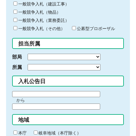
キ
一般競争入札（建設工事）
ー
一般競争入札（物品）
ワ
一般競争入札（業務委託）
ー
ド
一般競争入札（その他）
公募型プロポーザル
を
入
担当所属
力
部局
所属
入札公告日
期
から
間
期
の
間
始
地域
の
ま
終
り
わ
本庁
岐阜地域（本庁除く）