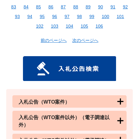
83
84
85
86
87
88
89
90
91
92
93
94
95
96
97
98
99
100
101
102
103
104
105
106
前のページへ
次のページへ
入札公告（WTO案件）
入札公告（WTO案件以外）（電子調達以
外）