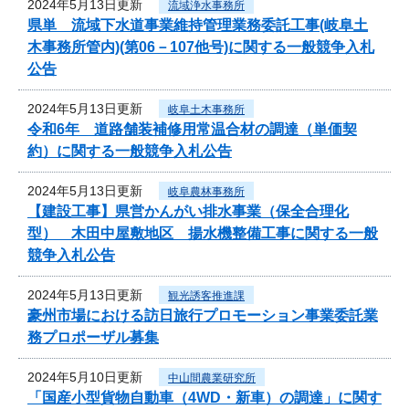
2024年5月13日更新
流域浄水事務所
県単 流域下水道事業維持管理業務委託工事(岐阜土
木事務所管内)(第06－107他号)に関する一般競争入札
公告
2024年5月13日更新
岐阜土木事務所
令和6年 道路舗装補修用常温合材の調達（単価契
約）に関する一般競争入札公告
2024年5月13日更新
岐阜農林事務所
【建設工事】県営かんがい排水事業（保全合理化
型） 木田中屋敷地区 揚水機整備工事に関する一般
競争入札公告
2024年5月13日更新
観光誘客推進課
豪州市場における訪日旅行プロモーション事業委託業
務プロポーザル募集
2024年5月10日更新
中山間農業研究所
「国産小型貨物自動車（4WD・新車）の調達」に関す