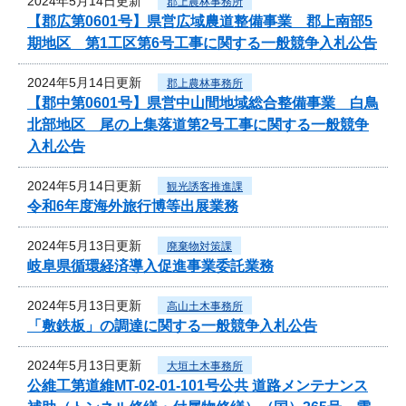
2024年5月14日更新
郡上農林事務所
【郡広第0601号】県営広域農道整備事業 郡上南部5
期地区 第1工区第6号工事に関する一般競争入札公告
2024年5月14日更新
郡上農林事務所
【郡中第0601号】県営中山間地域総合整備事業 白鳥
北部地区 尾の上集落道第2号工事に関する一般競争
入札公告
2024年5月14日更新
観光誘客推進課
令和6年度海外旅行博等出展業務
2024年5月13日更新
廃棄物対策課
岐阜県循環経済導入促進事業委託業務
2024年5月13日更新
高山土木事務所
「敷鉄板」の調達に関する一般競争入札公告
2024年5月13日更新
大垣土木事務所
公維工第道維MT-02-01-101号公共 道路メンテナンス