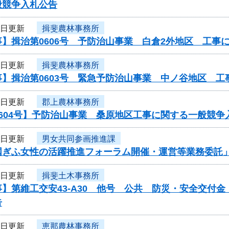
般競争入札公告
4日更新
揖斐農林事務所
】揖治第0606号 予防治山事業 白倉2外地区 工事
4日更新
揖斐農林事務所
事】揖治第0603号 緊急予防治山事業 中ノ谷地区 
4日更新
郡上農林事務所
604号】予防治山事業 桑原地区工事に関する一般競争
4日更新
男女共同参画推進課
国ぎふ女性の活躍推進フォーラム開催・運営等業務委託
4日更新
揖斐土木事務所
】第維工交安43-A30 他号 公共 防災・安全交付
告
4日更新
恵那農林事務所