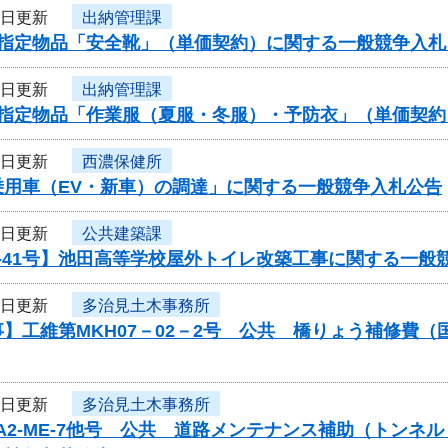
5日更新
出納管理課
度指定物品「安全靴」（単価契約）に関する一般競争入札
5日更新
出納管理課
度指定物品「作業服（夏服・冬服）・予防衣」（単価契
5日更新
西濃保健所
乗用車（EV・新車）の調達」に関する一般競争入札公告
5日更新
公共建築課
-41号】池田高等学校屋外トイレ改築工事に関する一般
4日更新
多治見土木事務所
】工維第MKH07－02－2号 公共 橋りょう補修費
4日更新
多治見土木事務所
-A2-ME-7他号 公共 道路メンテナンス補助（トン