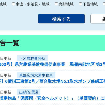
り
地域
東濃（多治見）地域
恵那地域
下呂地域
告一覧
6日更新
下呂農林事務所
603号】県営農業基盤整備促進事業 馬瀬南部地区 第
6日更新
東部広域水道事務所
】6債指工東第2号／落合取水場No.1取水ポンプ修繕工
5日更新
出納管理課
度指定物品「保護帽（安全ヘルメット）」（単価契約）