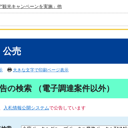
ア観光キャンペーンを実施」他
・公売
示
大きな文字で印刷ページ表示
告の検索 （電子調達案件以外）
、
入札情報公開システム
で公告しています