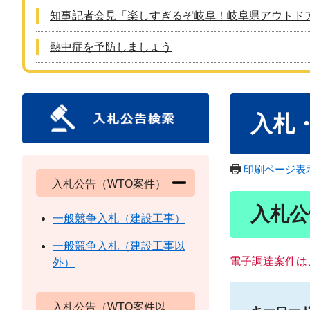
知事記者会見「楽しすぎるぞ岐阜！岐阜県アウトド
熱中症を予防しましょう
本
入札
文
印刷ページ表
入札公告（WTO案件）
入札公
一般競争入札（建設工事）
一般競争入札（建設工事以
電子調達案件は
外）
入札公告（WTO案件以