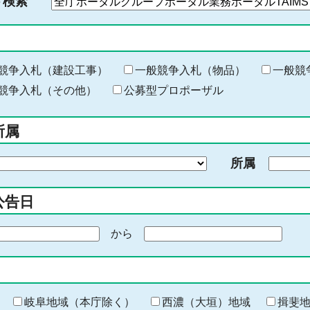
ド検索
検
索
す
る
キ
競争入札（建設工事）
一般競争入札（物品）
一般競
ー
競争入札（その他）
公募型プロポーザル
ワ
ー
所属
ド
を
所属
入
力
公告日
から
期
間
の
終
わ
岐阜地域（本庁除く）
西濃（大垣）地域
揖斐