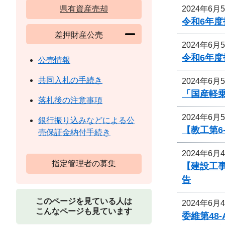
2024年6月
県有資産売却
令和6年
差押財産公売
2024年6月
令和6年
公売情報
共同入札の手続き
2024年6月
「国産軽
落札後の注意事項
2024年6月
銀行振り込みなどによる公
【教工第6
売保証金納付手続き
2024年6月
指定管理者の募集
【建設工事
告
このページを見ている人は
2024年6月
こんなページも見ています
委維第48