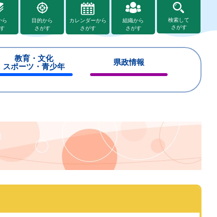
検索して
から
目的から
カレンダーから
組織から
さがす
す
さがす
さがす
さがす
教育・文化
県政情報
スポーツ・青少年
閉
閉
じ
じ
る
る