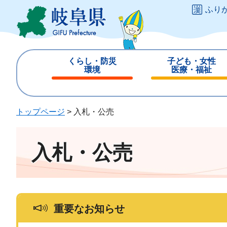
ペ
メ
ふり
ー
ニ
ジ
ュ
の
ー
先
を
くらし・防災
子ども・女性
頭
飛
環境
医療・福祉
で
ば
閉
閉
す
し
じ
じ
。
て
る
る
トップページ
>
入札・公売
本
文
へ
入札・公売
重要なお知らせ