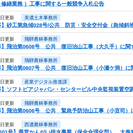
・修繕業務 ）工事に関する一般競争入札公告
3日更新
美濃土木事務所
事】砂工第急傾028号/公共 防災・安全交付金（急傾
3日更新
飛騨農林事務所
事】飛治第0608号 公共 復旧治山工事（大久手）に関
3日更新
飛騨農林事務所
事】飛治第0607号 公共 復旧治山工事（小瀬ケ洞）
3日更新
産業デジタル推進課
事】ソフトピアジャパン・センタービル中央監視装置空
3日更新
飛騨農林事務所
事】飛治第0606号 公共 緊急予防治山工事（小言司
3日更新
西濃農林事務所
601号】県営かんがい排水事業（保全合理化型） 大巻