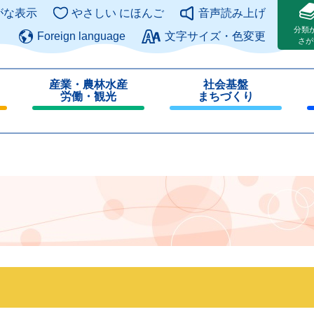
このページの本文へ
がな表示
やさしい にほんご
音声読み上げ
分類
Foreign language
文字サイズ・色変更
さが
産業・農林水産
社会基盤
労働・観光
まちづくり
閉
閉
じ
じ
る
る