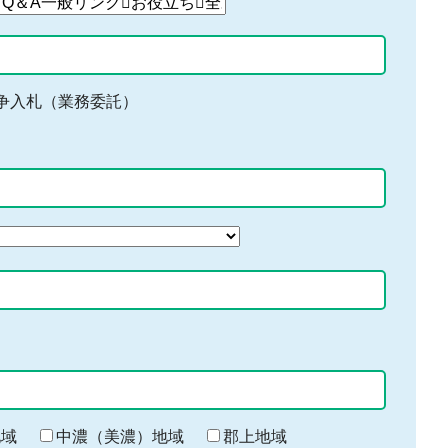
争入札（業務委託）
地域
中濃（美濃）地域
郡上地域