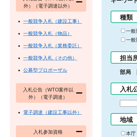
キーワー
外）（電子調達以外）
種類
一般競争入札（建設工事）
一般
一般競争入札（物品）
一般
一般競争入札（業務委託）
担当
一般競争入札（その他）
公募型プロポーザル
部局
入札
入札公告（WTO案件以
外）（電子調達）
期
間
電子調達（建設工事以外）
の
地域
始
入札参加資格
ま
本庁