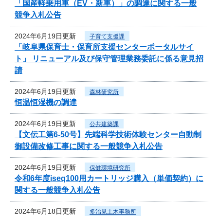
「国産軽乗用車（EV・新車）」の調達に関する一般
競争入札公告
2024年6月19日更新
子育て支援課
「岐阜県保育士・保育所支援センターポータルサイ
ト」 リニューアル及び保守管理業務委託に係る意見招
請
2024年6月19日更新
森林研究所
恒温恒湿機の調達
2024年6月19日更新
公共建築課
【文伝工第6-50号】先端科学技術体験センター自動制
御設備改修工事に関する一般競争入札公告
2024年6月19日更新
保健環境研究所
令和6年度iseq100用カートリッジ購入（単価契約）に
関する一般競争入札公告
2024年6月18日更新
多治見土木事務所