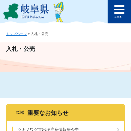
ペ
メ
このページの本文へ
ー
ニ
メ
ジ
ュ
ニ
の
ー
ュ
先
を
ー
頭
飛
トップページ
>
入札・公売
で
ば
す
し
入札・公売
。
て
本
文
へ
重要なお知らせ
ツキノワグマ出没注意情報発令中！