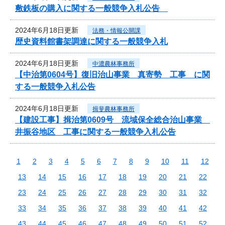
敷鉄板の購入に関する一般競争入札公告
2024年6月18日更新
法務・情報公開課
歴史資料館書架調達に関する一般競争入札
2024年6月18日更新
中濃農林事務所
【中治第0604号】復旧治山事業 真寄勢 工事 に関
する一般競争入札公告
2024年6月18日更新
揖斐農林事務所
【建設工事】揖治第0609号 流域保全総合治山事業
井振谷地区 工事に関する一般競争入札公告
1
2
3
4
5
6
7
8
9
10
11
12
13
14
15
16
17
18
19
20
21
22
23
24
25
26
27
28
29
30
31
32
33
34
35
36
37
38
39
40
41
42
43
44
45
46
47
48
49
50
51
52