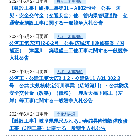
2024年6月24日更新
岐阜土木事務所
【建設工事】維持工事第31－A002他号 公共 防
災・安全交付金（交通安全）他 管内県管理道路 交
通安全施設工事に関する一般競争入札公告
2024年6月24日更新
大垣土木事務所
公河工第広河H2-6-2号 公共 広域河川改修事業（国
補正） 津屋川 築堤盛土工他工事に関する一般競争
入札公告
2024年6月24日更新
大垣土木事務所
公河工・公建工第大広2-1-2・交建防11-A01-002-2
号 公共 大規模特定河川事業（広域河川）・公共防災
安全交付金（改築）（債務） 赤坂大橋下部工（左
岸）等工事に関する一般競争入札公告
2024年6月24日更新
文化創造課
【建設工事】岐阜県県民ふれあい会館昇降機設備改修
工事（3期工事）に関する一般競争入札公告