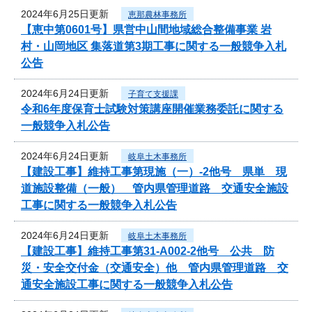
2024年6月25日更新
恵那農林事務所
【恵中第0601号】県営中山間地域総合整備事業 岩
村・山岡地区 集落道第3期工事に関する一般競争入札
公告
2024年6月24日更新
子育て支援課
令和6年度保育士試験対策講座開催業務委託に関する
一般競争入札公告
2024年6月24日更新
岐阜土木事務所
【建設工事】維持工事第現施（一）-2他号 県単 現
道施設整備（一般） 管内県管理道路 交通安全施設
工事に関する一般競争入札公告
2024年6月24日更新
岐阜土木事務所
【建設工事】維持工事第31-A002-2他号 公共 防
災・安全交付金（交通安全）他 管内県管理道路 交
通安全施設工事に関する一般競争入札公告