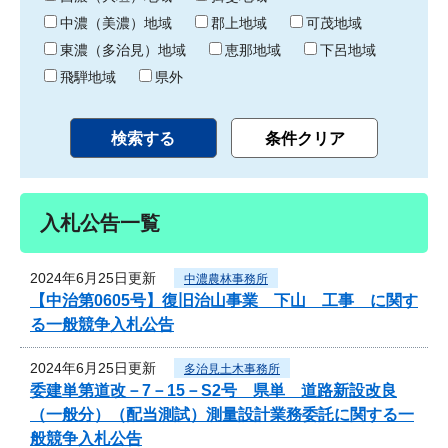
中濃（美濃）地域
郡上地域
可茂地域
東濃（多治見）地域
恵那地域
下呂地域
飛騨地域
県外
入札公告一覧
2024年6月25日更新
中濃農林事務所
【中治第0605号】復旧治山事業 下山 工事 に関す
る一般競争入札公告
2024年6月25日更新
多治見土木事務所
委建単第道改－7－15－S2号 県単 道路新設改良
（一般分）（配当測試）測量設計業務委託に関する一
般競争入札公告