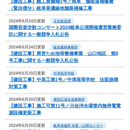
【建設工事】維工第舗補1号／県単 舗装道補修費
（緊自債分）岐阜美濃線他舗装補修工事
2024年6月24日更新
文化創造課
国際音楽交歓コンサート2024岐阜公演開催運営業務委
託に関する一般競争入札公告
2024年6月24日更新
岐阜農林事務所
【建設工事】県営ため池等整備事業 山口地区 第8
号工事に関する一般競争入札公告
2024年6月20日更新
中津高等学校
【建設工事】中高工第1号／中津高等学校 法面崩壊
対策工事
2024年6月20日更新
東部広域水道事務所
【建設工事】施工可第11号／川合浄水場管内無停電電
源設備更新工事
2024年6月20日更新
岐阜保健所 本巣・山県センター