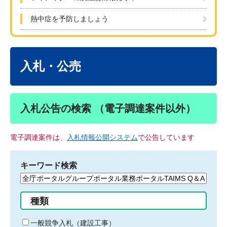
熱中症を予防しましょう
本
文
入札・公売
入札公告の検索 （電子調達案件以外）
電子調達案件は、
入札情報公開システム
で公告しています
キーワード検索
検
索
す
種類
る
キ
一般競争入札（建設工事）