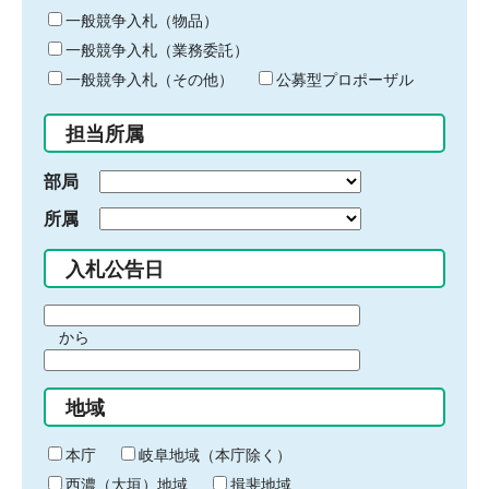
ー
一般競争入札（物品）
ワ
一般競争入札（業務委託）
ー
ド
一般競争入札（その他）
公募型プロポーザル
を
入
担当所属
力
部局
所属
入札公告日
期
から
間
期
の
間
始
地域
の
ま
終
り
わ
本庁
岐阜地域（本庁除く）
り
西濃（大垣）地域
揖斐地域