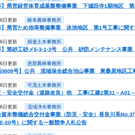
事】県営経営体育成基盤整備事業 下城田寺1期地区 第
16日更新
岐阜農林事務所
事】県営ため池等整備事業 泳池地区 第1号工事に関す
16日更新
揖斐土木事務所
】第砂工砂メ5-3-1-3号 公共 砂防メンテナンス事
16日更新
恵那農林事務所
第0609号】公共 流域保全総合治山事業 東桑原地区
16日更新
可茂土木事務所
・安全交付金（道路改良）他 工事/工建2第31－A01
16日更新
流域浄水事務所
会資本整備総合交付金事業（防災・安全）長良川系No.
-PE-20号）に関する一般競争入札公告