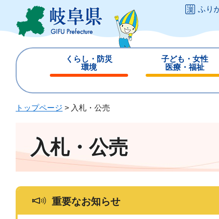
ペ
メ
ふり
ー
ニ
ジ
ュ
の
ー
先
を
くらし・防災
子ども・女性
頭
飛
環境
医療・福祉
で
ば
閉
閉
す
し
じ
じ
。
て
る
る
トップページ
>
入札・公売
本
文
へ
入札・公売
重要なお知らせ