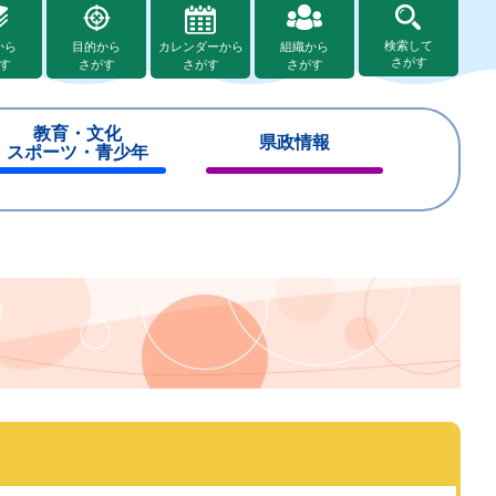
検索して
から
目的から
カレンダーから
組織から
さがす
す
さがす
さがす
さがす
教育・文化
県政情報
スポーツ・青少年
閉
閉
じ
じ
る
る