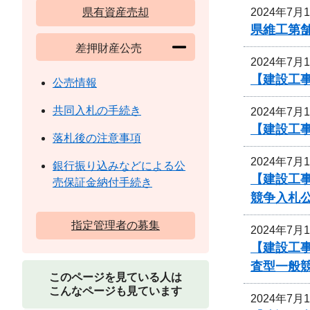
2024年7月
県有資産売却
県維工第
差押財産公売
2024年7月
【建設工事
公売情報
共同入札の手続き
2024年7月
【建設工
落札後の注意事項
2024年7月
銀行振り込みなどによる公
【建設工事
売保証金納付手続き
競争入札
指定管理者の募集
2024年7月
【建設工事
査型一般
このページを見ている人は
こんなページも見ています
2024年7月