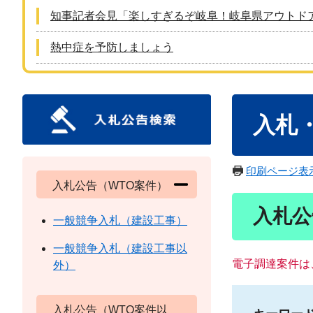
知事記者会見「楽しすぎるぞ岐阜！岐阜県アウトド
熱中症を予防しましょう
本
入札
文
印刷ページ表
入札公告（WTO案件）
入札公
一般競争入札（建設工事）
一般競争入札（建設工事以
電子調達案件は
外）
入札公告（WTO案件以