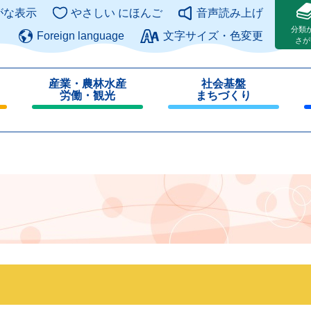
このページの本文へ
がな表示
やさしい にほんご
音声読み上げ
分類
Foreign language
文字サイズ・色変更
さが
産業・農林水産
社会基盤
労働・観光
まちづくり
閉
閉
じ
じ
る
る