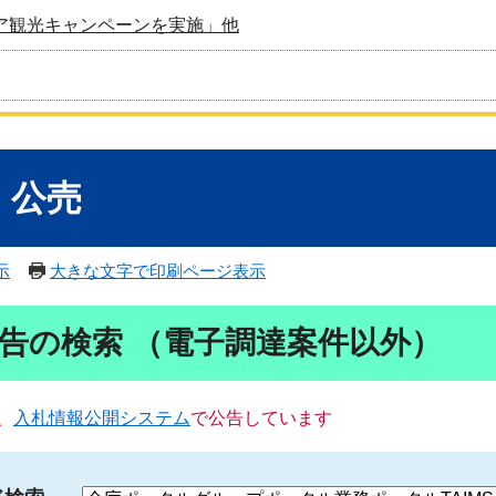
ア観光キャンペーンを実施」他
・公売
示
大きな文字で印刷ページ表示
告の検索 （電子調達案件以外）
、
入札情報公開システム
で公告しています