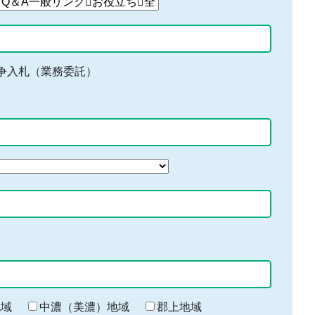
争入札（業務委託）
地域
中濃（美濃）地域
郡上地域