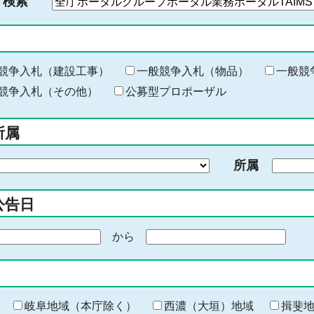
ド検索
検
索
す
る
キ
競争入札（建設工事）
一般競争入札（物品）
一般競
ー
競争入札（その他）
公募型プロポーザル
ワ
ー
所属
ド
を
所属
入
力
公告日
から
期
間
の
終
わ
岐阜地域（本庁除く）
西濃（大垣）地域
揖斐