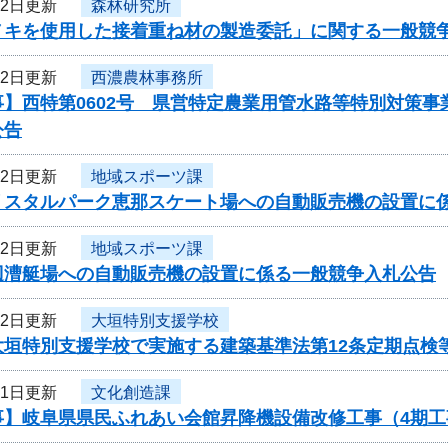
12日更新
森林研究所
ノキを使用した接着重ね材の製造委託」に関する一般競
12日更新
西濃農林事務所
事】西特第0602号 県営特定農業用管水路等特別対策
公告
12日更新
地域スポーツ課
リスタルパーク恵那スケート場への自動販売機の設置に
12日更新
地域スポーツ課
辺漕艇場への自動販売機の設置に係る一般競争入札公告
12日更新
大垣特別支援学校
大垣特別支援学校で実施する建築基準法第12条定期点検
11日更新
文化創造課
事】岐阜県県民ふれあい会館昇降機設備改修工事（4期