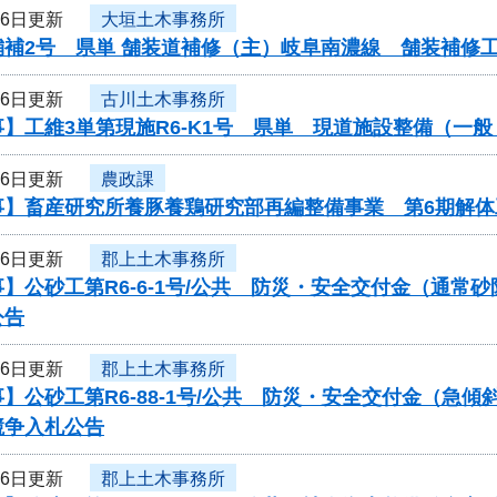
16日更新
大垣土木事務所
舗補2号 県単 舗装道補修（主）岐阜南濃線 舗装補修
16日更新
古川土木事務所
】工維3単第現施R6-K1号 県単 現道施設整備（一
16日更新
農政課
事】畜産研究所養豚養鶏研究部再編整備事業 第6期解
16日更新
郡上土木事務所
】公砂工第R6-6-1号/公共 防災・安全交付金（通
公告
16日更新
郡上土木事務所
】公砂工第R6-88-1号/公共 防災・安全交付金（急
競争入札公告
16日更新
郡上土木事務所