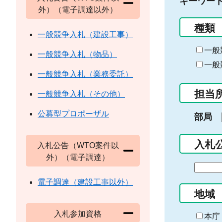
キーワー
外）（電子調達以外）
種類
一般競争入札（建設工事）
一般
一般競争入札（物品）
一般
一般競争入札（業務委託）
担当
一般競争入札（その他）
公募型プロポーザル
部局
入札
入札公告（WTO案件以
外）（電子調達）
期
間
電子調達（建設工事以外）
の
地域
始
入札参加資格
ま
本庁