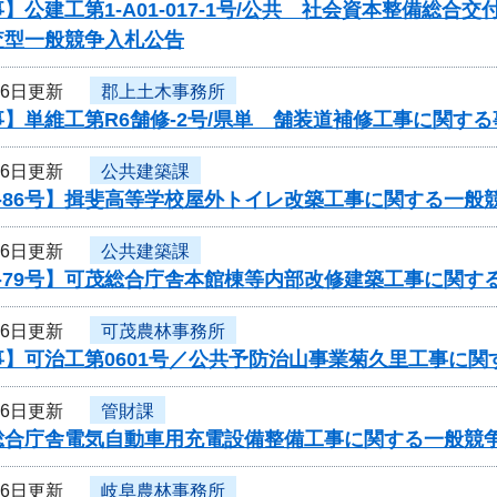
】公建工第1-A01-017-1号/公共 社会資本整備総
査型一般競争入札公告
16日更新
郡上土木事務所
】単維工第R6舗修-2号/県単 舗装道補修工事に関す
16日更新
公共建築課
-86号】揖斐高等学校屋外トイレ改築工事に関する一般
16日更新
公共建築課
-79号】可茂総合庁舎本館棟等内部改修建築工事に関す
16日更新
可茂農林事務所
事】可治工第0601号／公共予防治山事業菊久里工事に関
16日更新
管財課
総合庁舎電気自動車用充電設備整備工事に関する一般競
16日更新
岐阜農林事務所