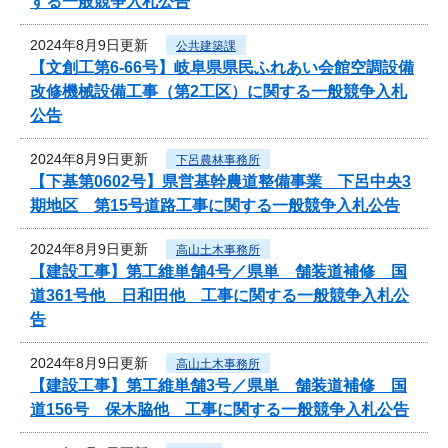
する一般競争入札公告
2024年8月9日更新
公共建築課
【文創工第6-66号】岐阜県県民ふれあい会館空調設備
改修機械設備工事（第2工区）に関する一般競争入札
公告
2024年8月9日更新
下呂農林事務所
【下基第0602号】県営基幹農道整備事業 下呂中央3
期地区 第15号道路工事に関する一般競争入札公告
2024年8月9日更新
高山土木事務所
【建設工事】第工維単舗4号／県単 舗装道補修 国
道361号他 日和田他 工事に関する一般競争入札公
告
2024年8月9日更新
高山土木事務所
【建設工事】第工維単舗3号／県単 舗装道補修 国
道156号 保木脇他 工事に関する一般競争入札公告