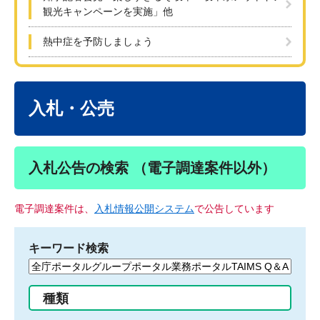
観光キャンペーンを実施」他
熱中症を予防しましょう
本
文
入札・公売
入札公告の検索 （電子調達案件以外）
電子調達案件は、
入札情報公開システム
で公告しています
キーワード検索
検
索
す
種類
る