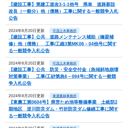
【建設工事】第建工道改3-1-1他号 県単 道路新設
改良（一般分）他（債務）工事に関する一般競争入札
公告
2024年8月20日更新
可茂土木事務所
【建設工事】公共 道路メンテナンス補助（橋梁補
修）他（債務） 工事/工維3第MK06－04他号に関す
る一般競争入札公告
2024年8月20日更新
可茂土木事務所
【建設工事】公共 防災・安全交付金（急傾斜地崩壊
対策事業） 工事/工砂第急6－094号に関する一般競
争入札公告
2024年8月20日更新
東濃農林事務所
【東農工第0604号】県営ため池等整備事業 土岐防2
期地区 逆川防災ダム・竹折防災ダム修繕工事に関す
る一般競争入札公告