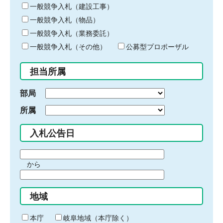
キ
一般競争入札（建設工事）
ー
一般競争入札（物品）
ワ
一般競争入札（業務委託）
ー
ド
一般競争入札（その他）
公募型プロポーザル
を
入
担当所属
力
部局
所属
入札公告日
期
から
間
期
の
間
始
地域
の
ま
終
り
わ
本庁
岐阜地域（本庁除く）