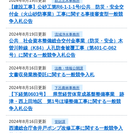
2024年8月19日更新
郡上土木事務所
【建設工事】公砂工第R6-1-1-1号/公共 防災・安全交
付金（火山砂防事業）工事に関する事後審査型一般競
争入札公告
2024年8月19日更新
流域浄水事務所
公共 社会資本整備総合交付金事業（防災・安全）木
曽川幹線（K84）人孔防食被覆工事（第401-C-062
号）に関する一般競争入札公告
2024年8月16日更新
法務・情報公開課
文書収発業務委託に関する一般競争入札
2024年8月16日更新
下呂農林事務所
【下経第0603号】 県営経営体育成基盤整備事業 跡
津・西上田地区 第1号ほ場整備工事に関する一般競
争入札公告
2024年8月16日更新
管財課
西濃総合庁舎井戸ポンプ改修工事に関する一般競争入