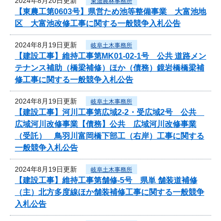
2024年8月20日更新
東濃農林事務所
【東農工第0603号】県営ため池等整備事業 大富池地
区 大富池改修工事に関する一般競争入札公告
2024年8月19日更新
岐阜土木事務所
【建設工事】維持工事第MK01-02-1号 公共 道路メン
テナンス補助（橋梁補修）ほか（債務）鏡岩橋橋梁補
修工事に関する一般競争入札公告
2024年8月19日更新
岐阜土木事務所
【建設工事】河川工事第広域2-2・受広域2号 公共
広域河川改修事業【債務】公共 広域河川改修事業
（受託） 鳥羽川富岡橋下部工（右岸）工事に関する
一般競争入札公告
2024年8月19日更新
岐阜土木事務所
【建設工事】維持工事第舗修-5号 県単 舗装道補修
（主）北方多度線ほか舗装補修工事に関する一般競争
入札公告