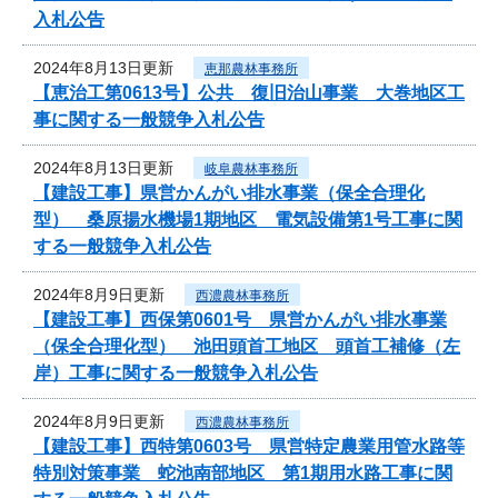
入札公告
2024年8月13日更新
恵那農林事務所
【恵治工第0613号】公共 復旧治山事業 大巻地区工
事に関する一般競争入札公告
2024年8月13日更新
岐阜農林事務所
【建設工事】県営かんがい排水事業（保全合理化
型） 桑原揚水機場1期地区 電気設備第1号工事に関
する一般競争入札公告
2024年8月9日更新
西濃農林事務所
【建設工事】西保第0601号 県営かんがい排水事業
（保全合理化型） 池田頭首工地区 頭首工補修（左
岸）工事に関する一般競争入札公告
2024年8月9日更新
西濃農林事務所
【建設工事】西特第0603号 県営特定農業用管水路等
特別対策事業 蛇池南部地区 第1期用水路工事に関