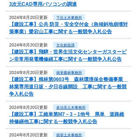
3次元CAD専用パソコンの調達
2024年8月20日更新
下呂土木事務所
【建設工事】公共 防災・安全交付金（急傾斜地崩壊対
策事業）愛宕山工事に関する一般競争入札公告
2024年8月20日更新
文化創造課
【建設工事】飛騨・世界生活文化センターガスタービ
ン非常用発電機修繕工事に関する一般競争入札公告
2024年8月20日更新
揖斐農林事務所
【建設工事】揖林第0603号 森林環境保全整備事業
林業専用道日坂・夕日谷線開設 工事に関する一般競
争入札公告
2024年8月20日更新
多治見土木事務所
【建設工事】工維単第M7－3－1他号 県単 道路維
持修繕他工事に関する一般競争入札公告
2024年8月20日更新
揖斐土木事務所