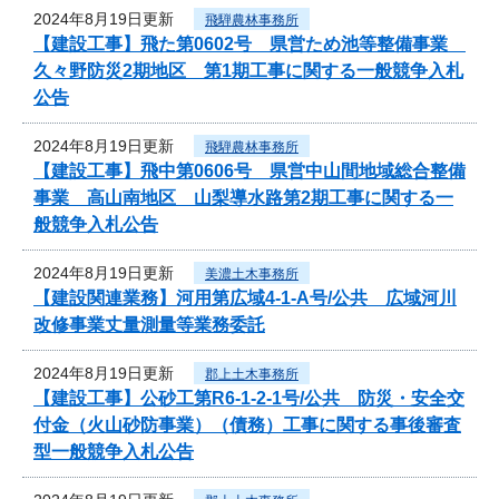
2024年8月19日更新
飛騨農林事務所
【建設工事】飛た第0602号 県営ため池等整備事業
久々野防災2期地区 第1期工事に関する一般競争入札
公告
2024年8月19日更新
飛騨農林事務所
【建設工事】飛中第0606号 県営中山間地域総合整備
事業 高山南地区 山梨導水路第2期工事に関する一
般競争入札公告
2024年8月19日更新
美濃土木事務所
【建設関連業務】河用第広域4-1-A号/公共 広域河川
改修事業丈量測量等業務委託
2024年8月19日更新
郡上土木事務所
【建設工事】公砂工第R6-1-2-1号/公共 防災・安全交
付金（火山砂防事業）（債務）工事に関する事後審査
型一般競争入札公告