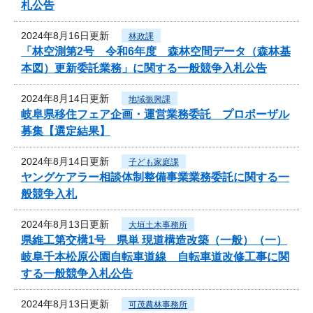
札公告
2024年8月16日更新
林政課
「林空測第2号 令和6年度 森林空間データ（森林基
本図）更新委託業務」に関する一般競争入札公告
2024年8月14日更新
地域振興課
岐阜県移住フェア企画・運営業務委託 プロポーザル
募集【選定結果】
2024年8月14日更新
子ども家庭課
ヤングケアラー相談体制整備事業業務委託に関する一
般競争入札
2024年8月13日更新
大垣土木事務所
県維工第交構1号 県単 現道構造改築（一般）（一）
岐阜千本松原公園自転車道線 自転車道改修工事に関
する一般競争入札公告
2024年8月13日更新
可茂農林事務所