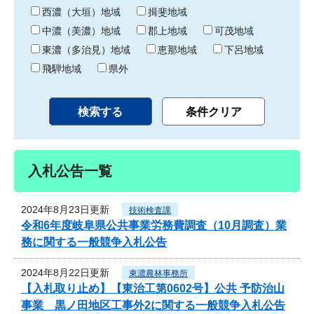
り
西濃（大垣）地域
揖斐地域
中濃（美濃）地域
郡上地域
可茂地域
東濃（多治見）地域
恵那地域
下呂地域
飛騨地域
県外
入札公告一覧
2024年8月23日更新
技術検査課
令和6年度岐阜県公共事業労務費調査（10月調査）業
務に関する一般競争入札公告
2024年8月22日更新
東濃農林事務所
【入札取り止め】【東治工第0602号】公共 予防治山
事業 黒ノ田地区工事外2に関する一般競争入札公告