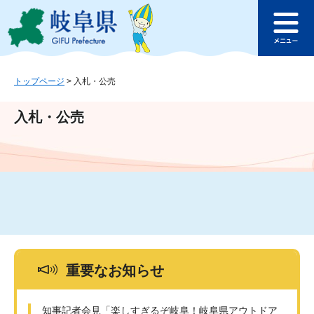
ペ
メ
このページの本文へ
ー
ニ
メ
ジ
ュ
ニ
の
ー
ュ
先
を
ー
頭
飛
トップページ
>
入札・公売
で
ば
す
し
入札・公売
。
て
本
文
へ
重要なお知らせ
知事記者会見「楽しすぎるぞ岐阜！岐阜県アウトドア