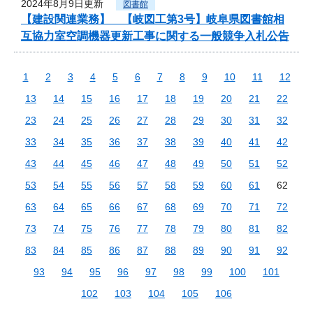
2024年8月9日更新
図書館
【建設関連業務】 【岐図工第3号】岐阜県図書館相
互協力室空調機器更新工事に関する一般競争入札公告
1
2
3
4
5
6
7
8
9
10
11
12
13
14
15
16
17
18
19
20
21
22
23
24
25
26
27
28
29
30
31
32
33
34
35
36
37
38
39
40
41
42
43
44
45
46
47
48
49
50
51
52
53
54
55
56
57
58
59
60
61
62
63
64
65
66
67
68
69
70
71
72
73
74
75
76
77
78
79
80
81
82
83
84
85
86
87
88
89
90
91
92
93
94
95
96
97
98
99
100
101
102
103
104
105
106