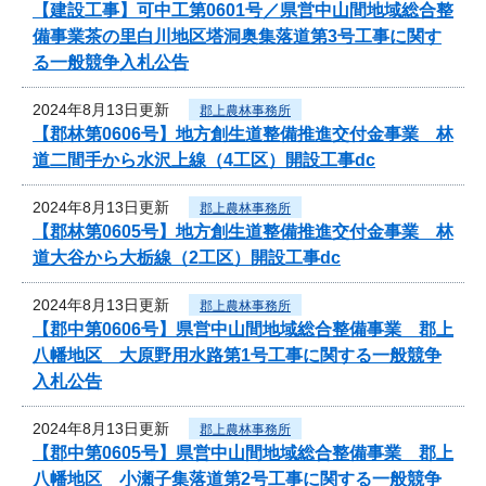
【建設工事】可中工第0601号／県営中山間地域総合整
備事業茶の里白川地区塔洞奥集落道第3号工事に関す
る一般競争入札公告
2024年8月13日更新
郡上農林事務所
【郡林第0606号】地方創生道整備推進交付金事業 林
道二間手から水沢上線（4工区）開設工事dc
2024年8月13日更新
郡上農林事務所
【郡林第0605号】地方創生道整備推進交付金事業 林
道大谷から大栃線（2工区）開設工事dc
2024年8月13日更新
郡上農林事務所
【郡中第0606号】県営中山間地域総合整備事業 郡上
八幡地区 大原野用水路第1号工事に関する一般競争
入札公告
2024年8月13日更新
郡上農林事務所
【郡中第0605号】県営中山間地域総合整備事業 郡上
八幡地区 小瀬子集落道第2号工事に関する一般競争