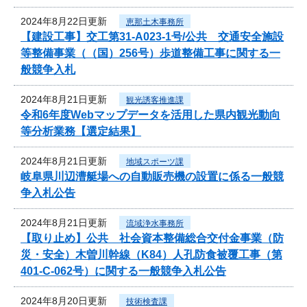
2024年8月22日更新
恵那土木事務所
【建設工事】交工第31-A023-1号/公共 交通安全施設
等整備事業（（国）256号）歩道整備工事に関する一
般競争入札
2024年8月21日更新
観光誘客推進課
令和6年度Webマップデータを活用した県内観光動向
等分析業務【選定結果】
2024年8月21日更新
地域スポーツ課
岐阜県川辺漕艇場への自動販売機の設置に係る一般競
争入札公告
2024年8月21日更新
流域浄水事務所
【取り止め】公共 社会資本整備総合交付金事業（防
災・安全）木曽川幹線（K84）人孔防食被覆工事（第
401-C-062号）に関する一般競争入札公告
2024年8月20日更新
技術検査課