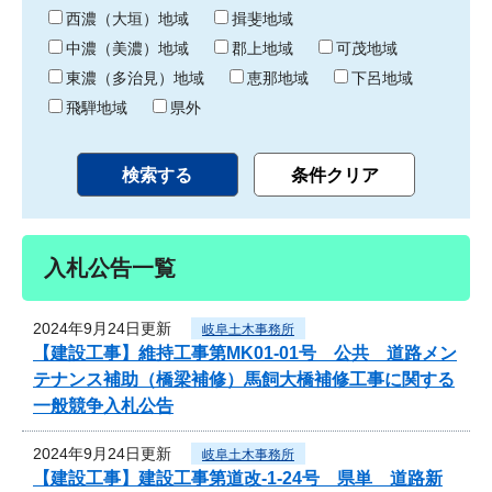
り
西濃（大垣）地域
揖斐地域
中濃（美濃）地域
郡上地域
可茂地域
東濃（多治見）地域
恵那地域
下呂地域
飛騨地域
県外
入札公告一覧
2024年9月24日更新
岐阜土木事務所
【建設工事】維持工事第MK01-01号 公共 道路メン
テナンス補助（橋梁補修）馬飼大橋補修工事に関する
一般競争入札公告
2024年9月24日更新
岐阜土木事務所
【建設工事】建設工事第道改-1-24号 県単 道路新