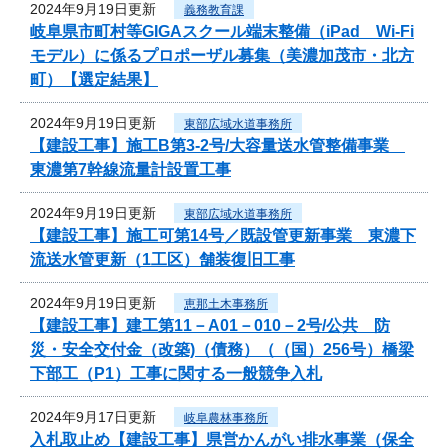
2024年9月19日更新
義務教育課
岐阜県市町村等GIGAスクール端末整備（iPad Wi-Fi
モデル）に係るプロポーザル募集（美濃加茂市・北方
町）【選定結果】
2024年9月19日更新
東部広域水道事務所
【建設工事】施工B第3-2号/大容量送水管整備事業
東濃第7幹線流量計設置工事
2024年9月19日更新
東部広域水道事務所
【建設工事】施工可第14号／既設管更新事業 東濃下
流送水管更新（1工区）舗装復旧工事
2024年9月19日更新
恵那土木事務所
【建設工事】建工第11－A01－010－2号/公共 防
災・安全交付金（改築)（債務）（（国）256号）橋梁
下部工（P1）工事に関する一般競争入札
2024年9月17日更新
岐阜農林事務所
入札取止め【建設工事】県営かんがい排水事業（保全