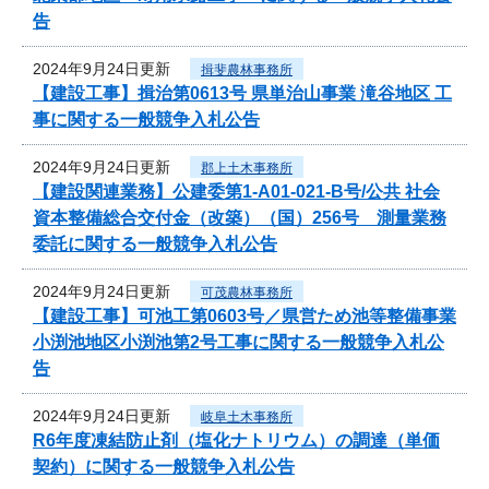
告
2024年9月24日更新
揖斐農林事務所
【建設工事】揖治第0613号 県単治山事業 滝谷地区 工
事に関する一般競争入札公告
2024年9月24日更新
郡上土木事務所
【建設関連業務】公建委第1-A01-021-B号/公共 社会
資本整備総合交付金（改築）（国）256号 測量業務
委託に関する一般競争入札公告
2024年9月24日更新
可茂農林事務所
【建設工事】可池工第0603号／県営ため池等整備事業
小渕池地区小渕池第2号工事に関する一般競争入札公
告
2024年9月24日更新
岐阜土木事務所
R6年度凍結防止剤（塩化ナトリウム）の調達（単価
契約）に関する一般競争入札公告