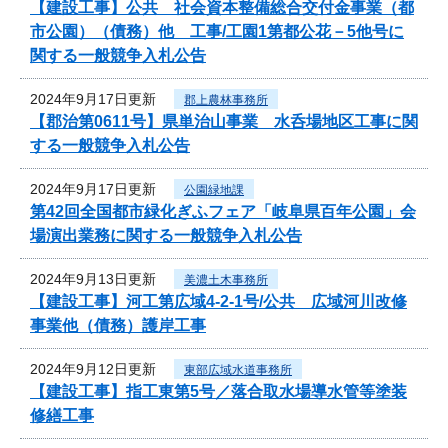
【建設工事】公共 社会資本整備総合交付金事業（都
市公園）（債務）他 工事/工園1第都公花－5他号に
関する一般競争入札公告
2024年9月17日更新
郡上農林事務所
【郡治第0611号】県単治山事業 水呑場地区工事に関
する一般競争入札公告
2024年9月17日更新
公園緑地課
第42回全国都市緑化ぎふフェア「岐阜県百年公園」会
場演出業務に関する一般競争入札公告
2024年9月13日更新
美濃土木事務所
【建設工事】河工第広域4-2-1号/公共 広域河川改修
事業他（債務）護岸工事
2024年9月12日更新
東部広域水道事務所
【建設工事】指工東第5号／落合取水場導水管等塗装
修繕工事