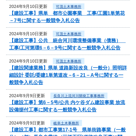
2024年9月10日更新
可茂土木事務所
【建設工事】県単 都市公園事業 工事/工園1単第花
－7号に関する一般競争入札公告
2024年9月10日更新
可茂土木事務所
【建設工事】公共 統合河川環境整備事業（債務）
工事/工河第環6－6－9号に関する一般競争入札公告
2024年9月10日更新
可茂土木事務所
【建設関連業務】県単 道路新設改良（一般分）照明詳
細設計 委託/委建1単第道改－6－21－A号に関する一
般競争入札公告
2024年9月9日更新
長良川上流河川開発工事事務所
【建設工事】第6－5号/公共 内ケ谷ダム建設事業 放流
設備据付工事に関する一般競争入札公告
2024年9月9日更新
岐阜土木事務所
【建設工事】都市工事第17-1号 県単街路事業（一般