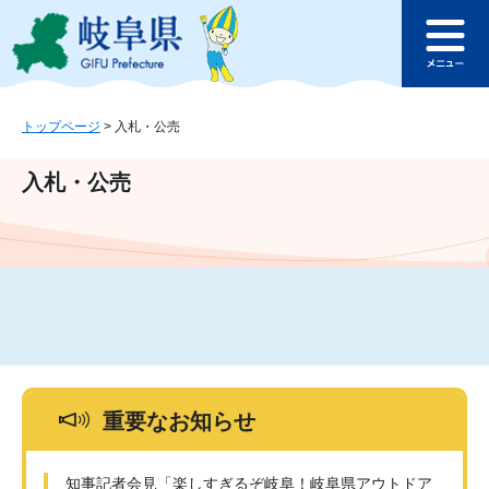
ペ
メ
このページの本文へ
ー
ニ
メ
ジ
ュ
ニ
の
ー
ュ
先
を
ー
頭
飛
トップページ
>
入札・公売
で
ば
す
し
入札・公売
。
て
本
文
へ
重要なお知らせ
知事記者会見「楽しすぎるぞ岐阜！岐阜県アウトドア