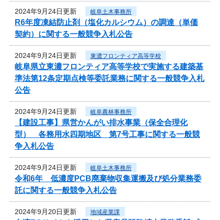
2024年9月24日更新
岐阜土木事務所
R6年度凍結防止剤（塩化カルシウム）の調達（単価
契約）に関する一般競争入札公告
2024年9月24日更新
東濃フロンティア高等学校
岐阜県立東濃フロンティア高等学校で実施する建築基
準法第12条定期点検等委託業務に関する一般競争入札
公告
2024年9月24日更新
岐阜農林事務所
【建設工事】県営かんがい排水事業（保全合理化
型） 各務用水四期地区 第7号工事に関する一般競
争入札公告
2024年9月24日更新
岐阜土木事務所
令和6年 低濃度PCB廃棄物収集運搬及び処分業務委
託に関する一般競争入札公告
2024年9月20日更新
地域産業課