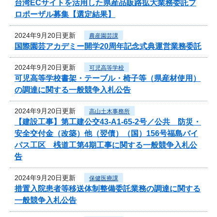
台湾ECサイトを活用した県産品販路拡大業務委託プ
ロポーザル募集【選定結果】
2024年9月20日更新
農産園芸課
国際園芸アカデミー開学20周年記念式典運営業務委託
2024年9月20日更新
可児高等学校
可児高等学校書架・テーブル・椅子等（県産材使用）
の調達に関する一般競争入札公告
2024年9月20日更新
高山土木事務所
【建設工事】第工建公交43-A1-65-2号／公共 防災・
安全交付金（改築）他（翌債）（国）156号福島バイ
パス工区 桟道工第4期工事に関する一般競争入札公
告
2024年9月20日更新
保健医療課
措置入院患者等移送体制整備委託業務の調達に関する
一般競争入札公告