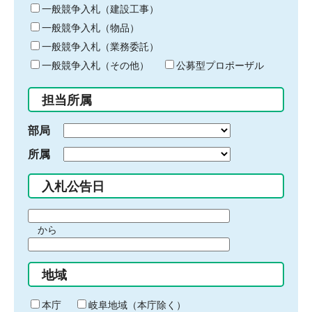
キ
一般競争入札（建設工事）
ー
一般競争入札（物品）
ワ
一般競争入札（業務委託）
ー
ド
一般競争入札（その他）
公募型プロポーザル
を
入
担当所属
力
部局
所属
入札公告日
期
から
間
期
の
間
始
地域
の
ま
終
り
わ
本庁
岐阜地域（本庁除く）