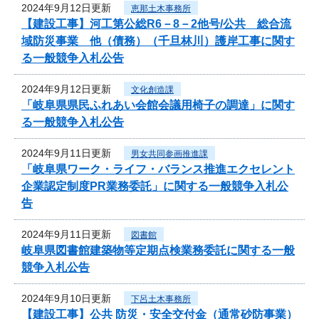
2024年9月12日更新
恵那土木事務所
【建設工事】河工第公総R6－8－2他号/公共 総合流
域防災事業 他（債務）（千旦林川）護岸工事に関す
る一般競争入札公告
2024年9月12日更新
文化創造課
「岐阜県県民ふれあい会館会議用椅子の調達」に関す
る一般競争入札公告
2024年9月11日更新
男女共同参画推進課
「岐阜県ワーク・ライフ・バランス推進エクセレント
企業認定制度PR業務委託」に関する一般競争入札公
告
2024年9月11日更新
図書館
岐阜県図書館建築物等定期点検業務委託に関する一般
競争入札公告
2024年9月10日更新
下呂土木事務所
【建設工事】公共 防災・安全交付金（通常砂防事業）