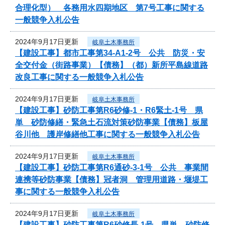
合理化型） 各務用水四期地区 第7号工事に関する
一般競争入札公告
2024年9月17日更新
岐阜土木事務所
【建設工事】都市工事第34-A1-2号 公共 防災・安
全交付金（街路事業）【債務】（都）新所平島線道路
改良工事に関する一般競争入札公告
2024年9月17日更新
岐阜土木事務所
【建設工事】砂防工事第R6砂修-1・R6緊土-1号 県
単 砂防修繕・緊急土石流対策砂防事業【債務】板屋
谷川他 護岸修繕他工事に関する一般競争入札公告
2024年9月17日更新
岐阜土木事務所
【建設工事】砂防工事第R6通砂-3-1号 公共 事業間
連携等砂防事業【債務】冠者洞 管理用道路・堰堤工
事に関する一般競争入札公告
2024年9月17日更新
岐阜土木事務所
【建設工事】砂防工事第R6砂修長-1号 県単 砂防修