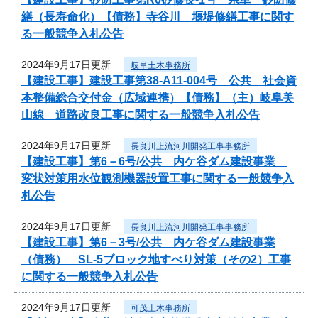
繕（長寿命化）【債務】寺谷川 堰堤修繕工事に関す
る一般競争入札公告
2024年9月17日更新
岐阜土木事務所
【建設工事】建設工事第38-A11-004号 公共 社会資
本整備総合交付金（広域連携）【債務】（主）岐阜美
山線 道路改良工事に関する一般競争入札公告
2024年9月17日更新
長良川上流河川開発工事事務所
【建設工事】第6－6号/公共 内ケ谷ダム建設事業
変状対策用水位観測機器設置工事に関する一般競争入
札公告
2024年9月17日更新
長良川上流河川開発工事事務所
【建設工事】第6－3号/公共 内ケ谷ダム建設事業
（債務） SL-5ブロック地すべり対策（その2）工事
に関する一般競争入札公告
2024年9月17日更新
可茂土木事務所