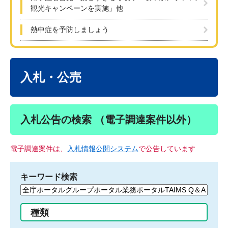
観光キャンペーンを実施」他
熱中症を予防しましょう
本
文
入札・公売
入札公告の検索 （電子調達案件以外）
電子調達案件は、
入札情報公開システム
で公告しています
キーワード検索
検
索
す
種類
る