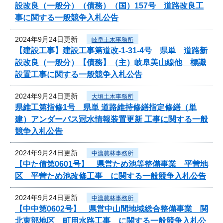
設改良（一般分）（債務）（国）157号 道路改良工
事に関する一般競争入札公告
2024年9月24日更新
岐阜土木事務所
【建設工事】建設工事第道改-1-31-4号 県単 道路新
設改良（一般分）【債務】（主）岐阜美山線他 標識
設置工事に関する一般競争入札公告
2024年9月24日更新
大垣土木事務所
県維工第指修1号 県単 道路維持修繕指定修繕（単
建）アンダーパス冠水情報装置更新 工事に関する一般
競争入札公告
2024年9月24日更新
中濃農林事務所
【中た債第0601号】 県営ため池等整備事業 平曽地
区 平曽ため池改修工事 に関する一般競争入札公告
2024年9月24日更新
中濃農林事務所
【中中第0602号】 県営中山間地域総合整備事業 関
北東部地区 町用水路工事 に関する一般競争入札公