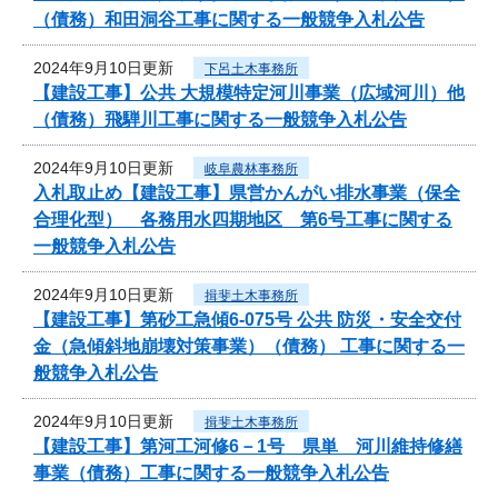
（債務）和田洞谷工事に関する一般競争入札公告
2024年9月10日更新
下呂土木事務所
【建設工事】公共 大規模特定河川事業（広域河川）他
（債務）飛騨川工事に関する一般競争入札公告
2024年9月10日更新
岐阜農林事務所
入札取止め【建設工事】県営かんがい排水事業（保全
合理化型） 各務用水四期地区 第6号工事に関する
一般競争入札公告
2024年9月10日更新
揖斐土木事務所
【建設工事】第砂工急傾6-075号 公共 防災・安全交付
金（急傾斜地崩壊対策事業）（債務） 工事に関する一
般競争入札公告
2024年9月10日更新
揖斐土木事務所
【建設工事】第河工河修6－1号 県単 河川維持修繕
事業（債務）工事に関する一般競争入札公告