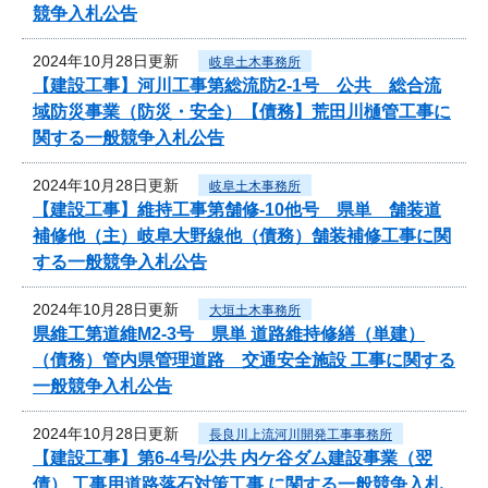
競争入札公告
2024年10月28日更新
岐阜土木事務所
【建設工事】河川工事第総流防2-1号 公共 総合流
域防災事業（防災・安全）【債務】荒田川樋管工事に
関する一般競争入札公告
2024年10月28日更新
岐阜土木事務所
【建設工事】維持工事第舗修-10他号 県単 舗装道
補修他（主）岐阜大野線他（債務）舗装補修工事に関
する一般競争入札公告
2024年10月28日更新
大垣土木事務所
県維工第道維M2-3号 県単 道路維持修繕（単建）
（債務）管内県管理道路 交通安全施設 工事に関する
一般競争入札公告
2024年10月28日更新
長良川上流河川開発工事事務所
【建設工事】第6-4号/公共 内ケ谷ダム建設事業（翌
債） 工事用道路落石対策工事 に関する一般競争入札