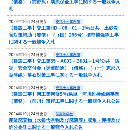
（債務）（前野沢）渓流保全工事に関する一般競争入
札
2024年10月24日更新
恵那土木事務所
【建設工事】交工第HD－08－01－1号/公共 土砂災
害対策補助（翌債）（（国）256号）擁壁補強等工事
に関する一般競争入札
2024年10月24日更新
恵那土木事務所
【建設工事】交工第55－A003－B081－1号/公共 防
災・安全交付金（災害防除）（債務）（（一）恵那八
百津線）落石対策工事に関する一般競争入札
2024年10月24日更新
恵那土木事務所
【建設工事】河工第河修5号/県単 河川維持修繕事業
（債務）（前川）護岸工事に関する一般競争入札公告
2024年10月24日更新
関高等学校
産業廃棄物（水銀含有物及び廃液等）収集・運搬及び
処分委託に関する一般競争入札公告