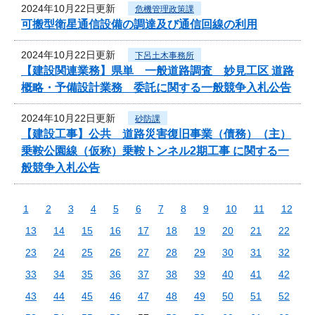
2024年10月22日更新
危機管理政策課
可搬型衛星通信設備の調達及び通信回線の利用
2024年10月22日更新
下呂土木事務所
【建設関連業務】県単 一般道路調査 妙見工区 道路
概略・予備設計業務 委託に関する一般競争入札公告
2024年10月22日更新
砂防課
【建設工事】公共 道路災害復旧事業（債務）（主）
乗鞍公園線（仮称）乗鞍トンネル2期工事 に関する一
般競争入札公告
1
2
3
4
5
6
7
8
9
10
11
12
13
14
15
16
17
18
19
20
21
22
23
24
25
26
27
28
29
30
31
32
33
34
35
36
37
38
39
40
41
42
43
44
45
46
47
48
49
50
51
52