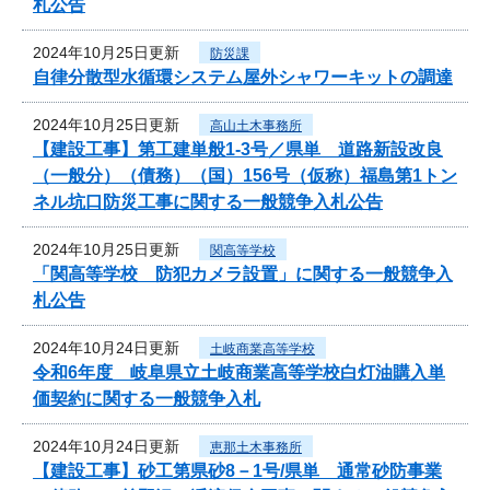
札公告
2024年10月25日更新
防災課
自律分散型水循環システム屋外シャワーキットの調達
2024年10月25日更新
高山土木事務所
【建設工事】第工建単般1-3号／県単 道路新設改良
（一般分）（債務）（国）156号（仮称）福島第1トン
ネル坑口防災工事に関する一般競争入札公告
2024年10月25日更新
関高等学校
「関高等学校 防犯カメラ設置」に関する一般競争入
札公告
2024年10月24日更新
土岐商業高等学校
令和6年度 岐阜県立土岐商業高等学校白灯油購入単
価契約に関する一般競争入札
2024年10月24日更新
恵那土木事務所
【建設工事】砂工第県砂8－1号/県単 通常砂防事業