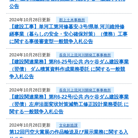
公告
2024年10月28日更新
郡上土木事務所
【建設工事】単河工第河修暮安-3号/県単 河川維持修
繕事業（暮らしの安全・安心確保対策）（債務）工事
に関する事後審査型一般競争入札公告
2024年10月28日更新
長良川上流河川開発工事事務所
【建設関連業務】第R6-25号/公共 内ケ谷ダム建設事業
（翌債） ダム積算資料作成業務委託 に関する一般競
争入札公告
2024年10月28日更新
長良川上流河川開発工事事務所
【建設関連業務】第R6-22号/公共 内ケ谷ダム建設事業
（翌債）左岸法面変状対策減勢工修正設計業務委託 に
関する一般競争入札公告
2024年10月28日更新
文化創造課
第12回円空大賞展の作品輸送及び展示業務に関する入