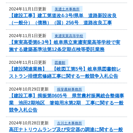
2024年11月1日更新
美濃土木事務所
【建設工事】建工第道改4-3号/県単 道路新設改良
（一般分）（債務）（国）256号 道路改良工事
2024年11月1日更新
東濃実業高等学校
【東実高委第6-3号】岐阜県立東濃実業高等学校で実
施する建築基準法第12条定期点検等委託業務
2024年11月1日更新
図書館
【建設関連業務】 【岐図工第5号】岐阜県図書館レ
ストラン排煙窓修繕工事に関する一般競争入札公告
2024年10月29日更新
揖斐農林事務所
【建設工事】揖振第0605号 県営農村振興総合整備事
業 池田2期地区 箸箱用水第2期 工事に関する一般
競争入札公告
2024年10月28日更新
古川土木事務所
高圧ナトリウムランプ及び安定器の調達に関する一般