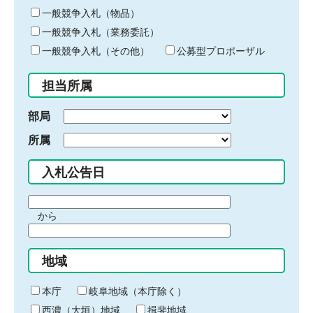
ー
一般競争入札（物品）
ワ
一般競争入札（業務委託）
ー
ド
一般競争入札（その他）
公募型プロポーザル
を
入
担当所属
力
部局
所属
入札公告日
期
から
間
期
の
間
始
地域
の
ま
終
り
わ
本庁
岐阜地域（本庁除く）
り
西濃（大垣）地域
揖斐地域