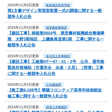
2024年11月6日更新
岐阜城北高等学校
第1文書デザイン実習室装置一式の調達に関する一般
競争入札公告
2024年11月5日更新
揖斐農林事務所
【建設工事】揖振第0604号 県営農村振興総合整備事
業 大野3期地区 上磯集落道第1期 工事に関する一
般競争入札公告
2024年11月5日更新
多治見土木事務所
【建設工事】工維第HTー07－01－2号 公共 通学路
緊急対策補助（交通安全 歩道・久尻）（翌債）工事
に関する一般競争入札公告
2024年11月5日更新
公共建築課
【教工第6-108号】華陽フロンティア高等学校南館改
修工事に関する一般競争入札公告
2024年11月5日更新
揖斐土木事務所