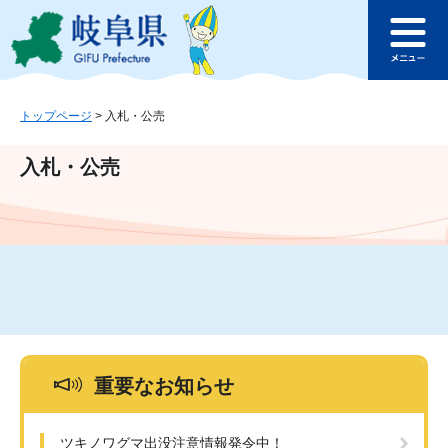
ペ
メ
このページの本文へ
ー
ニ
メ
ジ
ュ
ニ
の
ー
ュ
先
を
ー
頭
飛
トップページ
>
入札・公売
で
ば
す
し
入札・公売
。
て
本
文
へ
重要なお知らせ
ツキノワグマ出没注意情報発令中！