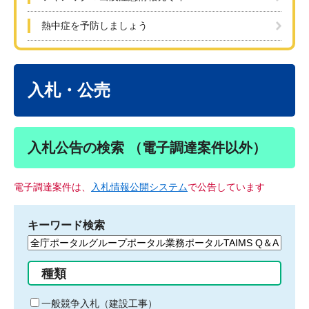
熱中症を予防しましょう
本
文
入札・公売
入札公告の検索 （電子調達案件以外）
電子調達案件は、
入札情報公開システム
で公告しています
キーワード検索
検
索
す
種類
る
キ
一般競争入札（建設工事）