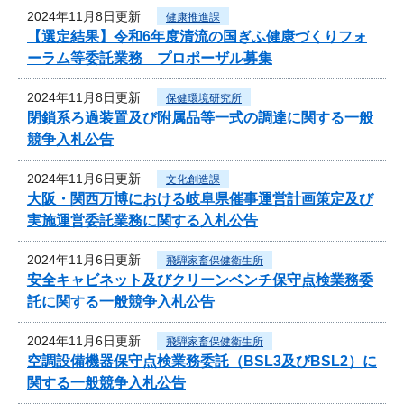
2024年11月8日更新
健康推進課
【選定結果】令和6年度清流の国ぎふ健康づくりフォ
ーラム等委託業務 プロポーザル募集
2024年11月8日更新
保健環境研究所
閉鎖系ろ過装置及び附属品等一式の調達に関する一般
競争入札公告
2024年11月6日更新
文化創造課
大阪・関西万博における岐阜県催事運営計画策定及び
実施運営委託業務に関する入札公告
2024年11月6日更新
飛騨家畜保健衛生所
安全キャビネット及びクリーンベンチ保守点検業務委
託に関する一般競争入札公告
2024年11月6日更新
飛騨家畜保健衛生所
空調設備機器保守点検業務委託（BSL3及びBSL2）に
関する一般競争入札公告