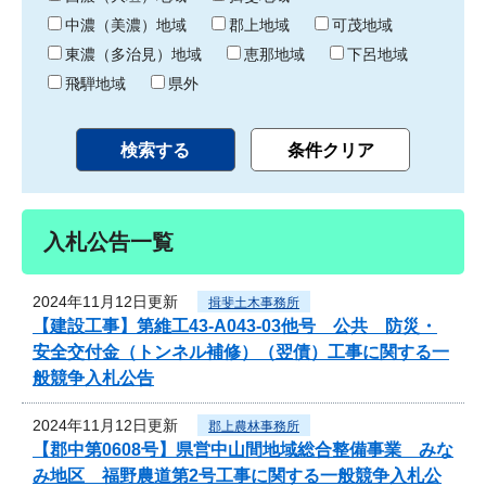
中濃（美濃）地域
郡上地域
可茂地域
東濃（多治見）地域
恵那地域
下呂地域
飛騨地域
県外
入札公告一覧
2024年11月12日更新
揖斐土木事務所
【建設工事】第維工43-A043-03他号 公共 防災・
安全交付金（トンネル補修）（翌債）工事に関する一
般競争入札公告
2024年11月12日更新
郡上農林事務所
【郡中第0608号】県営中山間地域総合整備事業 みな
み地区 福野農道第2号工事に関する一般競争入札公