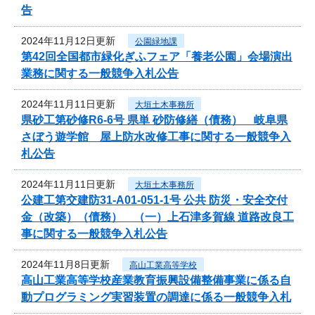
告
2024年11月12日更新
公園緑地課
第42回全国都市緑化ぎふフェア「養老公園」会場演出
業務に関する一般競争入札公告
2024年11月11日更新
大垣土木事務所
県砂工第砂修R6-6号 県単 砂防修繕（債務） 岐阜県
さぼう遊学館 屋上防水改修工事に関する一般競争入
札公告
2024年11月11日更新
大垣土木事務所
公建工第交建防31-A01-051-1号 公共 防災・安全交付
金（改築）（債務） （一）上石津多賀線 道路改良工
事に関する一般競争入札公告
2024年11月8日更新
高山工業高等学校
高山工業高等学校産業教育振興設備整備事業に係る自
動プログラミング実習装置の調達に係る一般競争入札