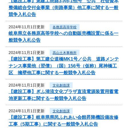
【建設工事】第建工街路3-A6-1他号 公共 社会資本
整備総合交付金事業（街路事業）他工事に関する一般
競争入札公告
2024年11月1日更新
各務原高等学校
岐阜県立各務原高等学校への自動販売機設置に係る一
般競争入札公告
2024年11月1日更新
高山土木事務所
【建設工事】第工建公道橋MK1号／公共 道路メンテ
ナンス事業他（翌債）（国）156号（仮称）尾神橋工
区 擁壁他工事に関する一般競争入札公告
2024年11月1日更新
文化創造課
【建設工事】ぎふ清流文化プラザ直流電源装置用蓄電
池更新工事に関する一般競争入札公告
2024年11月1日更新
文化創造課
【建設工事】岐阜県県民ふれあい会館昇降機設備改修
工事（5期工事）に関する一般競争入札公告