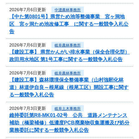
2026年7月6日更新
中濃農林事務所
【中た第0801号】県営ため池等整備事業 宮ヶ洞地
区 宮ヶ洞ため池改修工事 に関する一般競争入札公
告
2026年7月6日更新
岐阜農林事務所
【建設工事】 県営かんがい排水事業（保全合理化型）
政田用水地区 第1号工事に関する一般競争入札公告
2026年7月6日更新
岐阜農林事務所
【建設工事】森林環境保全整備事業（山村強靭化林
道）林道伊自良～根尾線（根尾工区）開設工事に関す
る一般競争入札公告
2026年7月3日更新
岐阜土木事務所
維持委託第R8-MK01-02号 公共 道路メンテナンス
補助（橋梁補修）低濃度PCB廃棄物収集運搬及び処分
業務委託に関する一般競争入札公告