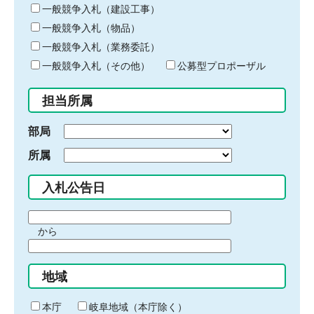
キ
一般競争入札（建設工事）
ー
一般競争入札（物品）
ワ
一般競争入札（業務委託）
ー
ド
一般競争入札（その他）
公募型プロポーザル
を
入
担当所属
力
部局
所属
入札公告日
期
から
間
期
の
間
始
地域
の
ま
終
り
わ
本庁
岐阜地域（本庁除く）