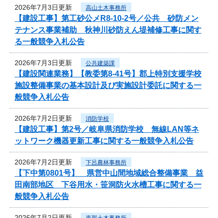
2026年7月3日更新
高山土木事務所
【建設工事】第工砂公メR8-10-2号／公共 砂防メン
テナンス事業補助 秋神川砂防えん堤補修工事に関す
る一般競争入札公告
2026年7月3日更新
公共建築課
【建設関連業務】【教委第8-41号】郡上特別支援学校
施設整備事業の基本設計及び実施設計委託に関する一
般競争入札公告
2026年7月2日更新
消防学校
【建設工事】第2号／岐阜県消防学校 無線LAN等ネ
ットワーク機器更新工事に関する一般競争入札公告
2026年7月2日更新
下呂農林事務所
【下中第0801号】 県営中山間地域総合整備事業 益
田南部地区 下谷用水・笹洞防火水槽工事に関する一
般競争入札公告
2026年7月2日更新
恵那土木事務所