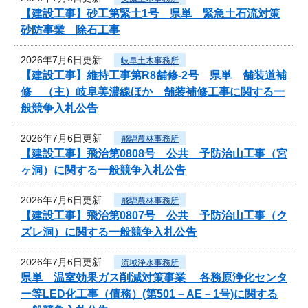
【建設工事】砂工第緊土1号 県単 緊急土石流対策
砂防事業 除石工事
2026年7月6日更新
岐阜土木事務所
【建設工事】維持工事第R8舗修-2号 県単 舗装道補
修 （主）岐阜美濃線ほか 舗装補修工事に関する一
般競争入札公告
2026年7月6日更新
飛騨農林事務所
【建設工事】飛治第0808号 公共 予防治山工事（宮
ヶ洞）に関する一般競争入札公告
2026年7月6日更新
飛騨農林事務所
【建設工事】飛治第0807号 公共 予防治山工事（ク
ズレ洞）に関する一般競争入札公告
2026年7月6日更新
流域浄水事務所
県単 温室効果ガス削減対策事業 各務原浄化センタ
ー等LED化工事（債務）(第501－AE－1号)に関する