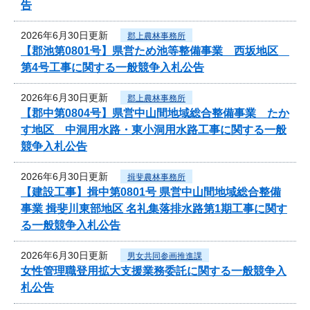
告
2026年6月30日更新
郡上農林事務所
【郡池第0801号】県営ため池等整備事業 西坂地区
第4号工事に関する一般競争入札公告
2026年6月30日更新
郡上農林事務所
【郡中第0804号】県営中山間地域総合整備事業 たか
す地区 中洞用水路・東小洞用水路工事に関する一般
競争入札公告
2026年6月30日更新
揖斐農林事務所
【建設工事】揖中第0801号 県営中山間地域総合整備
事業 揖斐川東部地区 名礼集落排水路第1期工事に関す
る一般競争入札公告
2026年6月30日更新
男女共同参画推進課
女性管理職登用拡大支援業務委託に関する一般競争入
札公告