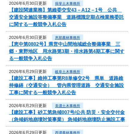
2026年6月30日更新
揖斐土木事務所
【建設関連業務】第維委交安43－A12－1号 公共
交通安全施設等整備事業 道路標識定期点検業務委託
に関する一般競争入札公告
2026年6月30日更新
恵那農林事務所
【恵中第0802号】県営中山間地域総合整備事業 三
郷・東野地区 用水路第3期・排水路第4期工事に関す
る一般競争入札公告
2026年6月29日更新
岐阜土木事務所
【建設工事】維持工事第R8単修交2号 県単 道路維
持修繕（交通安全） 管内県管理道路 交通安全施設
工事に関する一般競争入札公告
2026年6月29日更新
美濃土木事務所
【建設工事】砂工第急傾007号/公共 防災・安全交付金
（急傾斜地崩壊対策事業） 急傾斜地崩壊防止施設工事
2026年6月29日更新
西濃農林事務所