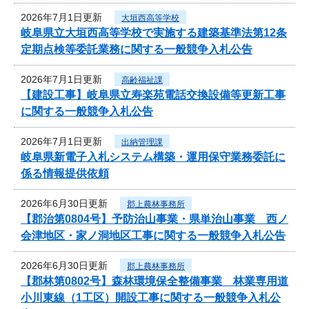
2026年7月1日更新
大垣西高等学校
岐阜県立大垣西高等学校で実施する建築基準法第12条
定期点検等委託業務に関する一般競争入札公告
2026年7月1日更新
高齢福祉課
【建設工事】岐阜県立寿楽苑電話交換設備等更新工事
に関する一般競争入札公告
2026年7月1日更新
出納管理課
岐阜県新電子入札システム構築・運用保守業務委託に
係る情報提供依頼
2026年6月30日更新
郡上農林事務所
【郡治第0804号】予防治山事業・県単治山事業 西ノ
会津地区・家ノ洞地区工事に関する一般競争入札公告
2026年6月30日更新
郡上農林事務所
【郡林第0802号】森林環境保全整備事業 林業専用道
小川東線（1工区）開設工事に関する一般競争入札公