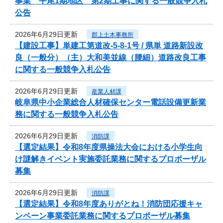
事業 平尾1期地区 第2期工事に関する一般競争入札
公告
2026年6月29日更新
郡上土木事務所
【建設工事】単建工第道改-5-8-1号 / 県単 道路新設改
良（一般分）（主）大和美並線（腰細）道路改良工事
に関する一般競争入札公告
2026年6月29日更新
産業人材課
岐阜県中小企業総合人材確保センター電話設備更新業
務に関する一般競争入札公告
2026年6月29日更新
消防課
【選定結果】令和8年度県操法大会における小学生向
け謎解きイベント実施委託業務に関するプロポーザル
募集
2026年6月29日更新
消防課
【選定結果】令和8年度ありがとね！消防団応援キャ
ンペーン事業委託業務に関するプロポーザル募集