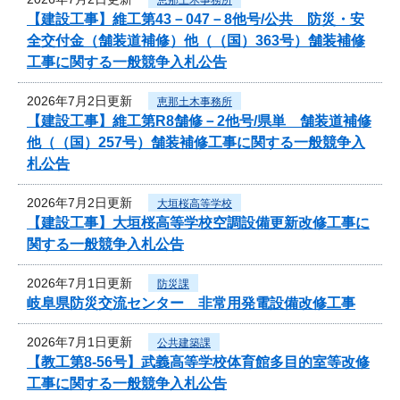
【建設工事】維工第43－047－8他号/公共 防災・安
全交付金（舗装道補修）他（（国）363号）舗装補修
工事に関する一般競争入札公告
2026年7月2日更新
恵那土木事務所
【建設工事】維工第R8舗修－2他号/県単 舗装道補修
他（（国）257号）舗装補修工事に関する一般競争入
札公告
2026年7月2日更新
大垣桜高等学校
【建設工事】大垣桜高等学校空調設備更新改修工事に
関する一般競争入札公告
2026年7月1日更新
防災課
岐阜県防災交流センター 非常用発電設備改修工事
2026年7月1日更新
公共建築課
【教工第8-56号】武義高等学校体育館多目的室等改修
工事に関する一般競争入札公告