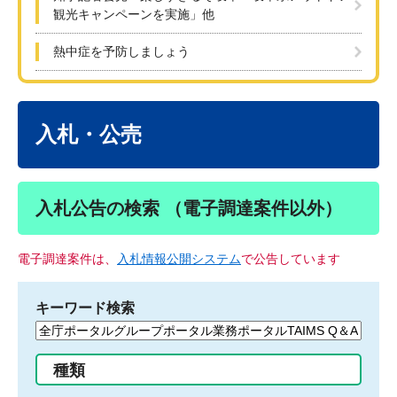
観光キャンペーンを実施」他
熱中症を予防しましょう
本
文
入札・公売
入札公告の検索 （電子調達案件以外）
電子調達案件は、
入札情報公開システム
で公告しています
キーワード検索
検
索
す
種類
る