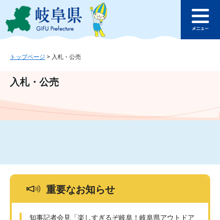
ペ
メ
このページの本文へ
ー
ニ
メ
ジ
ュ
ニ
の
ー
ュ
先
を
ー
頭
飛
トップページ
>
入札・公売
で
ば
す
し
入札・公売
。
て
本
文
へ
重要なお知らせ
知事記者会見「楽しすぎるぞ岐阜！岐阜県アウトドア