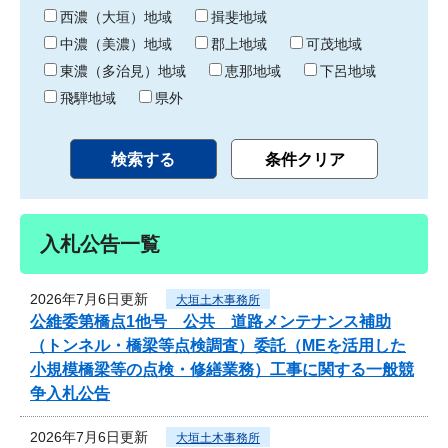
り
西濃（大垣）地域
揖斐地域
中濃（美濃）地域
郡上地域
可茂地域
東濃（多治見）地域
恵那地域
下呂地域
飛騨地域
県外
入札公告一覧
2026年7月6日更新
大垣土木事務所
公維委第橋点1他号 公共 道路メンテナンス補助
（トンネル・橋梁等点検調査）委託（MEを活用した
小規模橋梁等の点検・修繕業務）工事に関する一般競
争入札公告
2026年7月6日更新
大垣土木事務所