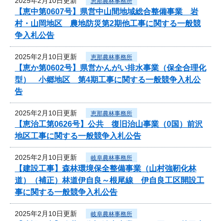
2025年2月10日更新
恵那農林事務所
【恵中第0607号】県営中山間地域総合整備事業 岩
村・山岡地区 農地防災第2期他工事に関する一般競
争入札公告
2025年2月10日更新
恵那農林事務所
【恵か第0602号】県営かんがい排水事業（保全合理化
型） 小郷地区 第4期工事に関する一般競争入札公
告
2025年2月10日更新
恵那農林事務所
【恵治工第0626号】公共 復旧治山事業（0国）前沢
地区工事に関する一般競争入札公告
2025年2月10日更新
岐阜農林事務所
【建設工事】森林環境保全整備事業（山村強靭化林
道）（補正）林道伊自良～根尾線 伊自良工区開設工
事に関する一般競争入札公告
2025年2月10日更新
岐阜農林事務所