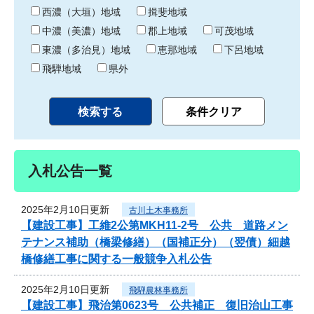
り
西濃（大垣）地域
揖斐地域
中濃（美濃）地域
郡上地域
可茂地域
東濃（多治見）地域
恵那地域
下呂地域
飛騨地域
県外
入札公告一覧
2025年2月10日更新
古川土木事務所
【建設工事】工維2公第MKH11-2号 公共 道路メン
テナンス補助（橋梁修繕）（国補正分）（翌債）細越
橋修繕工事に関する一般競争入札公告
2025年2月10日更新
飛騨農林事務所
【建設工事】飛治第0623号 公共補正 復旧治山工事