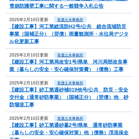
雪崩防護壁工事に関する一般競争入札公告
2025年2月10日更新
美濃土木事務所
【建設工事】河工第総流防H2号/公共 総合流域防災
事業（国補正分）（翌債）雨量観測所・水位局デジタ
ル化更新工事
2025年2月10日更新
美濃土木事務所
【建設工事】河工第局改安1号/県単 河川局部改良事
業（暮らしの安全・安心確保対策費）（債務）工事
2025年2月10日更新
美濃土木事務所
【建設工事】砂工第通砂補019他号/公共 防災・安全
交付金（通常砂防事業）（国補正分）（翌債）他 砂
防堰堤工事
2025年2月10日更新
美濃土木事務所
【建設工事】砂工第通砂暮2号/県単 通常砂防事業
（暮らしの安全・安心確保対策）他（債務）渓流保全