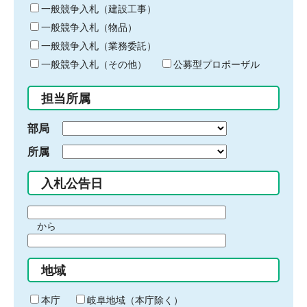
キ
一般競争入札（建設工事）
ー
一般競争入札（物品）
ワ
一般競争入札（業務委託）
ー
ド
一般競争入札（その他）
公募型プロポーザル
を
入
担当所属
力
部局
所属
入札公告日
期
から
間
期
の
間
始
地域
の
ま
終
り
わ
本庁
岐阜地域（本庁除く）