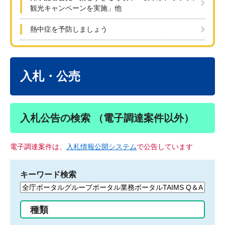
観光キャンペーンを実施」他
熱中症を予防しましょう
本
文
入札・公売
入札公告の検索 （電子調達案件以外）
電子調達案件は、
入札情報公開システム
で公告しています
キーワード検索
検
索
す
種類
る