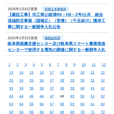
2025年2月6日更新
恵那土木事務所
【建設工事】河工第公総清R6－H8－2号/公共 総合
流域防災事業（国補正）（翌債）（千旦林川）護岸工
事に関する一般競争入札公告
2025年2月5日更新
農業経営課
岐阜県就農支援センター及び岐阜県スマート農業推進
センターで使用する電気の調達に関する一般競争入札
1
2
3
4
5
6
7
8
9
10
11
12
13
14
15
16
17
18
19
20
21
22
23
24
25
26
27
28
29
30
31
32
33
34
35
36
37
38
39
40
41
42
43
44
45
46
47
48
49
50
51
52
53
54
55
56
57
58
59
60
61
62
63
64
65
66
67
68
69
70
71
72