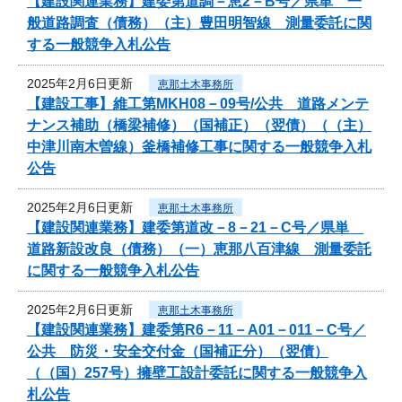
【建設関連業務】建委第道調－恵2－B号／県単 一
般道路調査（債務）（主）豊田明智線 測量委託に関
する一般競争入札公告
2025年2月6日更新
恵那土木事務所
【建設工事】維工第MKH08－09号/公共 道路メンテ
ナンス補助（橋梁補修）（国補正）（翌債）（（主）
中津川南木曽線）釜橋補修工事に関する一般競争入札
公告
2025年2月6日更新
恵那土木事務所
【建設関連業務】建委第道改－8－21－C号／県単
道路新設改良（債務）（一）恵那八百津線 測量委託
に関する一般競争入札公告
2025年2月6日更新
恵那土木事務所
【建設関連業務】建委第R6－11－A01－011－C号／
公共 防災・安全交付金（国補正分）（翌債）
（（国）257号）擁壁工設計委託に関する一般競争入
札公告