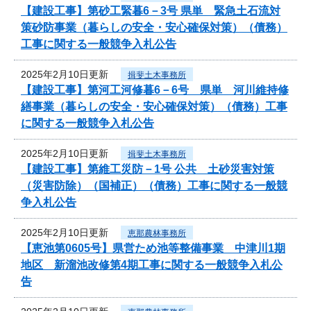
【建設工事】第砂工緊暮6－3号 県単 緊急土石流対
策砂防事業（暮らしの安全・安心確保対策）（債務）
工事に関する一般競争入札公告
2025年2月10日更新
揖斐土木事務所
【建設工事】第河工河修暮6－6号 県単 河川維持修
繕事業（暮らしの安全・安心確保対策）（債務）工事
に関する一般競争入札公告
2025年2月10日更新
揖斐土木事務所
【建設工事】第維工災防－1号 公共 土砂災害対策
（災害防除）（国補正）（債務）工事に関する一般競
争入札公告
2025年2月10日更新
恵那農林事務所
【恵池第0605号】県営ため池等整備事業 中津川1期
地区 新溜池改修第4期工事に関する一般競争入札公
告