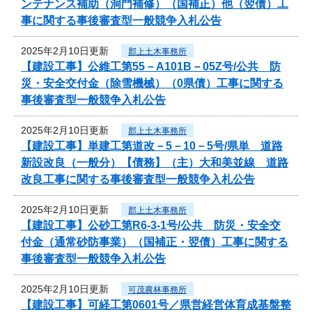
ンテナンス補助（洞門補修）（国補正）他（翌債）工
事に関する事後審査型一般競争入札公告
2025年2月10日更新
郡上土木事務所
【建設工事】公維工第55－A101B－05Z号/公共 防
災・安全交付金（除雪機械）（0県債）工事に関する
事後審査型一般競争入札公告
2025年2月10日更新
郡上土木事務所
【建設工事】単建工第道改－5－10－5号/県単 道路
新設改良（一般分）【債務】（主）大和美並線 道路
改良工事に関する事後審査型一般競争入札公告
2025年2月10日更新
郡上土木事務所
【建設工事】公砂工第R6-3-1号/公共 防災・安全交
付金（通常砂防事業）（国補正・翌債）工事に関する
事後審査型一般競争入札公告
2025年2月10日更新
可茂農林事務所
【建設工事】可経工第0601号／県営経営体育成基盤整