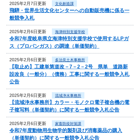
2025年2月7日更新
文化創造課
飛騨・世界生活文化センターへの自動販売機に係る一
般競争入札
2025年2月6日更新
海津特別支援学校
令和7年度岐阜県立海津特別支援学校で使用するLPガ
ス（プロパンガス）の調達（単価契約）
2025年2月6日更新
多治見土木事務所
【取止め】工建単第道改－7－2－2号 県単 道路新
設改良（一般分）（債務）工事に関する一般競争入札
公告
2025年2月6日更新
流域浄水事務所
【流域浄水事務所】カラー・モノクロ電子複合機の電
子複写料（単価契約）に関する一般競争入札公告
2025年2月6日更新
家畜防疫対策課
令和7年度動物用生物学的製剤及び消毒薬品の購入
（単価契約）に関する一般競争入札公告