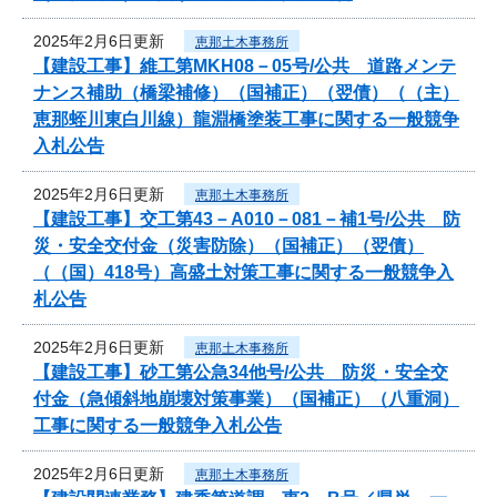
2025年2月6日更新
恵那土木事務所
【建設工事】維工第MKH08－05号/公共 道路メンテ
ナンス補助（橋梁補修）（国補正）（翌債）（（主）
恵那蛭川東白川線）龍淵橋塗装工事に関する一般競争
入札公告
2025年2月6日更新
恵那土木事務所
【建設工事】交工第43－A010－081－補1号/公共 防
災・安全交付金（災害防除）（国補正）（翌債）
（（国）418号）高盛土対策工事に関する一般競争入
札公告
2025年2月6日更新
恵那土木事務所
【建設工事】砂工第公急34他号/公共 防災・安全交
付金（急傾斜地崩壊対策事業）（国補正）（八重洞）
工事に関する一般競争入札公告
2025年2月6日更新
恵那土木事務所