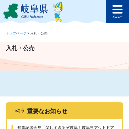
ペ
メ
このページの本文へ
ー
ニ
メ
ジ
ュ
ニ
の
ー
ュ
先
を
ー
頭
飛
トップページ
>
入札・公売
で
ば
す
し
入札・公売
。
て
本
文
へ
重要なお知らせ
知事記者会見「楽しすぎるぞ岐阜！岐阜県アウトドア