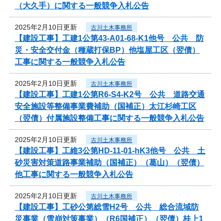
（大久手）に関する一般競争入札公告
2025年2月10日更新
古川土木事務所
【建設工事】工建1公第43-A01-68-K1他号 公共 防
災・安全交付金（種蔵打保BP）他塩屋工区（翌債）
工事に関する一般競争入札公告
2025年2月10日更新
古川土木事務所
【建設工事】工建1公第R6-S4-K2号 公共 道路交通
安全施設等整備事業費補助（国補正）太江杉崎工区
（翌債）付属施設整備工事に関する一般競争入札公告
2025年2月10日更新
古川土木事務所
【建設工事】工維3公第HD-11-01-hK3他号 公共 土
砂災害対策道路事業補助（国補正）（葛山）（翌債）
他工事に関する一般競争入札公告
2025年2月10日更新
古川土木事務所
【建設工事】工砂公第総雪H2号 公共 総合流域防
災事業（雪崩対策事業）（R6国補正）（翌債）桂上1