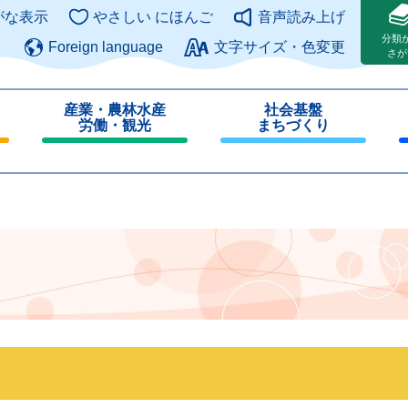
このページの本文へ
がな表示
やさしい にほんご
音声読み上げ
分類
Foreign language
文字サイズ・色変更
さが
産業・農林水産
社会基盤
労働・観光
まちづくり
閉
閉
じ
じ
る
る