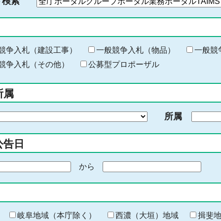
ド検索
検
索
す
る
キ
競争入札（建設工事）
一般競争入札（物品）
一般競
ー
競争入札（その他）
公募型プロポーザル
ワ
ー
所属
ド
を
所属
入
力
公告日
から
期
間
の
終
わ
岐阜地域（本庁除く）
西濃（大垣）地域
揖斐