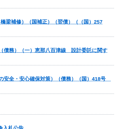
（橋梁補修）（国補正）（翌債）（（国）257
良（債務）（一）恵那八百津線 設計委託に関す
しの安全・安心確保対策）（債務）（国）418号
争入札公告