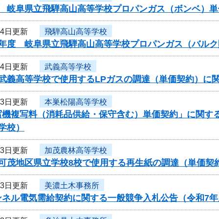
度 岐阜県立飛騨高山高等学校プロパンガス（ボンベ）単
14日更新
飛騨高山高等学校
度年度 岐阜県立飛騨高山高等学校プロパンガス（バル
14日更新
武義高等学校
度武義高等学校で使用するLPガスの調達（単価契約）に
13日更新
本巣松陽高等学校
写機複写料（消耗品供給・保守含む）単価契約」に関す
学校）
13日更新
加茂農林高等学校
度可茂地区県立学校8校で使用する再生紙の調達（単価契
13日更新
美濃土木事務所
ンネル電気需給契約に関する一般競争入札公告（令和7年