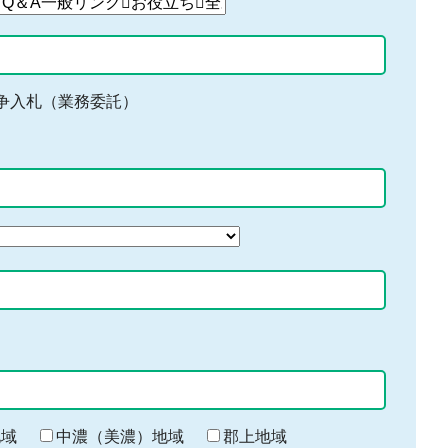
争入札（業務委託）
地域
中濃（美濃）地域
郡上地域