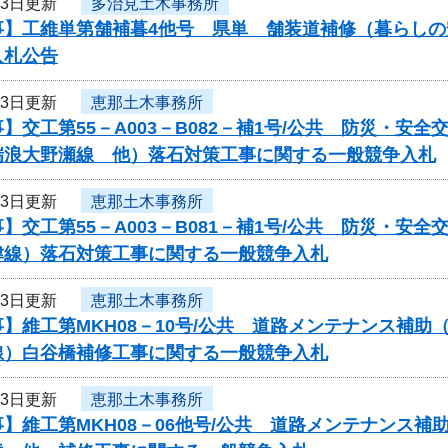
13日更新
多治見土木事務所
事】工維単第舗補暮4他号 県単 舗装道補修（暮らし
入札公告
13日更新
恵那土木事務所
】交工第55－A003－B082－補1号/公共 防災・
瑞浪大野瀬線 他）落石対策工事に関する一般競争入札
13日更新
恵那土木事務所
】交工第55－A003－B081－補1号/公共 防災・
津線）落石対策工事に関する一般競争入札
13日更新
恵那土木事務所
】維工第MKH08－10号/公共 道路メンテナンス補
線）白谷橋補修工事に関する一般競争入札
13日更新
恵那土木事務所
】維工第MKH08－06他号/公共 道路メンテナンス補