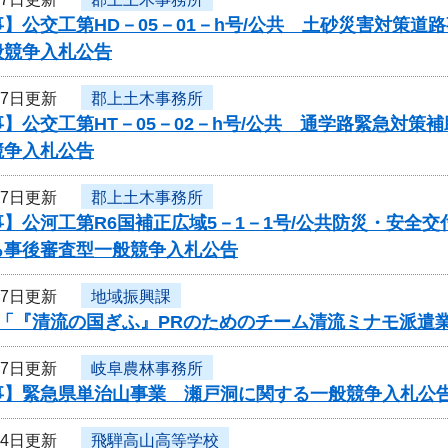
】公交工第HD－05－01－h号/公共 土砂災害対策
般競争入札公告
17日更新
郡上土木事務所
】公交工第HT－05－02－h号/公共 通学路緊急対
競争入札公告
17日更新
郡上土木事務所
】公河工第R6国補正広域5－1－1号/公共防災・安全
る事後審査型一般競争入札公告
17日更新
地域振興課
度「『清流の国ぎふ』PRのためのチーム清流ミナモ派遣
17日更新
岐阜農林事務所
事】緊急県単治山事業 瀬戸洞に関する一般競争入札公
14日更新
飛騨高山高等学校