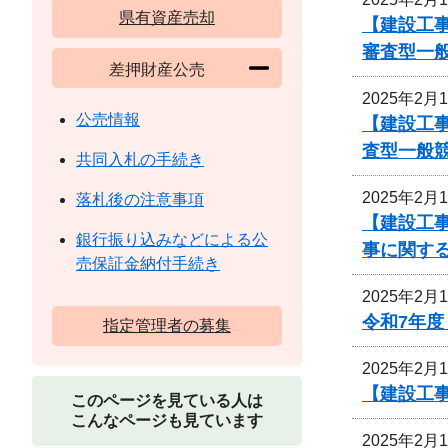
県有資産売却
【建設工事
審査型一
差押財産公売
2025年2月
公売情報
【建設工事
査型一般
共同入札の手続き
2025年2月
落札後の注意事項
【建設工事
銀行振り込みなどによる公
事に関す
売保証金納付手続き
2025年2月
令和7年
指定管理者の募集
2025年2月
【建設工
このページを見ている人は
こんなページも見ています
2025年2月