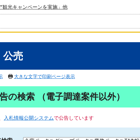
ア観光キャンペーンを実施」他
・公売
示
大きな文字で印刷ページ表示
告の検索 （電子調達案件以外）
、
入札情報公開システム
で公告しています