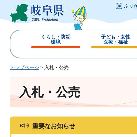
ペ
メ
ふり
ー
ニ
ジ
ュ
の
ー
先
を
くらし・防災
子ども・女性
頭
飛
環境
医療・福祉
で
ば
閉
閉
す
し
じ
じ
。
て
る
る
トップページ
>
入札・公売
本
文
へ
入札・公売
重要なお知らせ