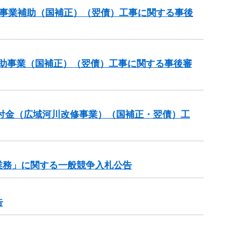
道路事業補助（国補正）（翌債）工事に関する事後
策補助事業（国補正）（翌債）工事に関する事後審
交付金（広域河川改修事業）（国補正・翌債）工
業務」に関する一般競争入札公告
告