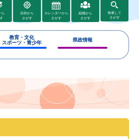
検索して
から
目的から
カレンダーから
組織から
さがす
す
さがす
さがす
さがす
教育・文化
県政情報
スポーツ・青少年
閉
閉
じ
じ
る
る