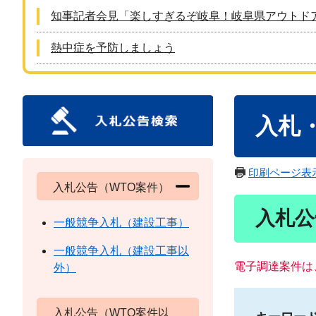
知事記者会見「楽しすぎるぞ岐阜！岐阜県アウトド
熱中症を予防しましょう
本
入札
文
印刷ページ表
入札公告（WTO案件）
入札公
一般競争入札（建設工事）
一般競争入札（建設工事以
電子調達案件は
外）
入札公告（WTO案件以