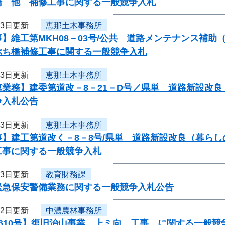
橋 他 補修工事に関する一般競争入札
13日更新
恵那土木事務所
】維工第MKH08－03号/公共 道路メンテナンス補助
ぶち橋補修工事に関する一般競争入札
13日更新
恵那土木事務所
連業務】建委第道改－8－21－D号／県単 道路新設改
争入札公告
13日更新
恵那土木事務所
事】建工第道改く－8－8号/県単 道路新設改良（暮ら
工事に関する一般競争入札
13日更新
教育財務課
緊急保安警備業務に関する一般競争入札公告
12日更新
中濃農林事務所
610号】復旧治山事業 上ミ向 工事 に関する一般競