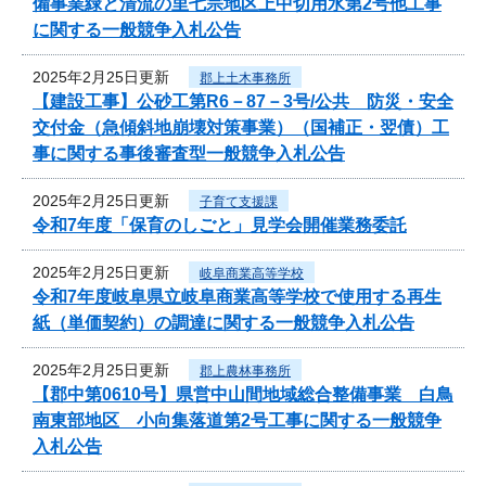
備事業緑と清流の里七宗地区上中切用水第2号他工事
に関する一般競争入札公告
2025年2月25日更新
郡上土木事務所
【建設工事】公砂工第R6－87－3号/公共 防災・安全
交付金（急傾斜地崩壊対策事業）（国補正・翌債）工
事に関する事後審査型一般競争入札公告
2025年2月25日更新
子育て支援課
令和7年度「保育のしごと」見学会開催業務委託
2025年2月25日更新
岐阜商業高等学校
令和7年度岐阜県立岐阜商業高等学校で使用する再生
紙（単価契約）の調達に関する一般競争入札公告
2025年2月25日更新
郡上農林事務所
【郡中第0610号】県営中山間地域総合整備事業 白鳥
南東部地区 小向集落道第2号工事に関する一般競争
入札公告