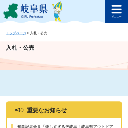
ペ
メ
このページの本文へ
ー
ニ
メ
ジ
ュ
ニ
の
ー
ュ
先
を
ー
頭
飛
トップページ
>
入札・公売
で
ば
す
し
入札・公売
。
て
本
文
へ
重要なお知らせ
知事記者会見「楽しすぎるぞ岐阜！岐阜県アウトドア