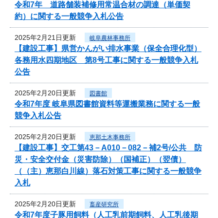
令和7年 道路舗装補修用常温合材の調達（単価契
約）に関する一般競争入札公告
2025年2月21日更新
岐阜農林事務所
【建設工事】県営かんがい排水事業（保全合理化型）
各務用水四期地区 第8号工事に関する一般競争入札
公告
2025年2月20日更新
図書館
令和7年度 岐阜県図書館資料等運搬業務に関する一般
競争入札公告
2025年2月20日更新
恵那土木事務所
【建設工事】交工第43－A010－082－補2号/公共 防
災・安全交付金（災害防除）（国補正）（翌債）
（（主）恵那白川線）落石対策工事に関する一般競争
入札
2025年2月20日更新
畜産研究所
令和7年度子豚用飼料（人工乳前期飼料、人工乳後期