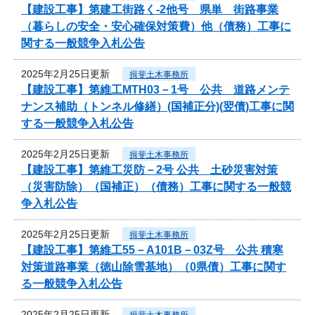
【建設工事】第建工街路く-2他号 県単 街路事業
（暮らしの安全・安心確保対策費）他（債務）工事に
関する一般競争入札公告
2025年2月25日更新
揖斐土木事務所
【建設工事】第維工MTH03－1号 公共 道路メンテ
ナンス補助（トンネル修繕）(国補正分)(翌債)工事に関
する一般競争入札公告
2025年2月25日更新
揖斐土木事務所
【建設工事】第維工災防－2号 公共 土砂災害対策
（災害防除）（国補正）（債務）工事に関する一般競
争入札公告
2025年2月25日更新
揖斐土木事務所
【建設工事】第維工55－A101B－03Z号 公共 積寒
対策道路事業（徳山除雪基地）（0県債）工事に関す
る一般競争入札公告
2025年2月25日更新
揖斐土木事務所