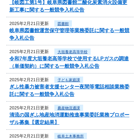
【岐図工第1号】岐阜県図書館二酸化炭素消火設備更
新工事に関する一般競争入札公告
2025年2月21日更新
図書館
岐阜県図書館運営保守管理等業務委託に関する一般競
争入札公告
2025年2月21日更新
大垣養老高等学校
令和7年度大垣養老高等学校で使用するLPガスの調達
（単価契約）に関する一般競争入札公告
2025年2月21日更新
子ども家庭課
ぎふ性暴力被害者支援センター夜間等電話相談業務委
託に関する一般競争入札公告
2025年2月21日更新
農産物流通課
清流の国ぎふ地産地消運動推進事業委託業務プロポー
ザル募集【選定結果】
2025年2月21日更新
岐阜土木事務所