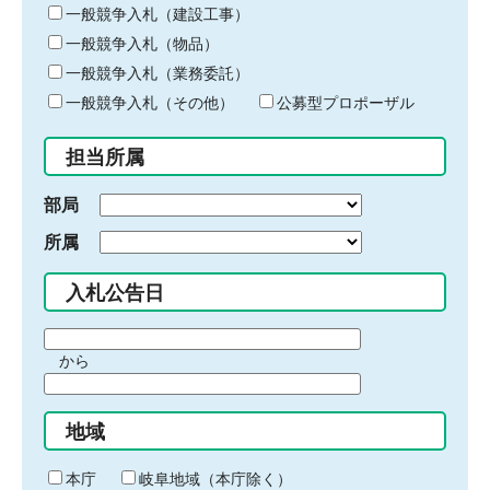
キ
一般競争入札（建設工事）
ー
一般競争入札（物品）
ワ
一般競争入札（業務委託）
ー
ド
一般競争入札（その他）
公募型プロポーザル
を
入
担当所属
力
部局
所属
入札公告日
期
から
間
期
の
間
始
地域
の
ま
終
り
わ
本庁
岐阜地域（本庁除く）