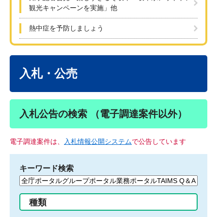
観光キャンペーンを実施」他
熱中症を予防しましょう
本
文
入札・公売
入札公告の検索 （電子調達案件以外）
電子調達案件は、
入札情報公開システム
で公告しています
キーワード検索
検
索
す
種類
る