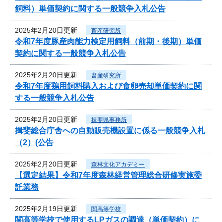
飼料）単価契約に関する一般競争入札公告
2025年2月20日更新
畜産研究所
令和7年度豚産肉能力検定用飼料（前期・後期）単価
契約に関する一般競争入札公告
2025年2月20日更新
畜産研究所
令和7年度鶏用飼料購入および食卵売却単価契約に関
する一般競争入札公告
2025年2月20日更新
揖斐県事務所
揖斐総合庁舎への自動販売機設置に係る一般競争入札
（2）(公告
2025年2月20日更新
森林文化アカデミー
【選定結果】令和7年度森林経営管理総合研修実施委
託業務
2025年2月19日更新
関高等学校
関高等学校で使用するLPガスの調達（単価契約）に