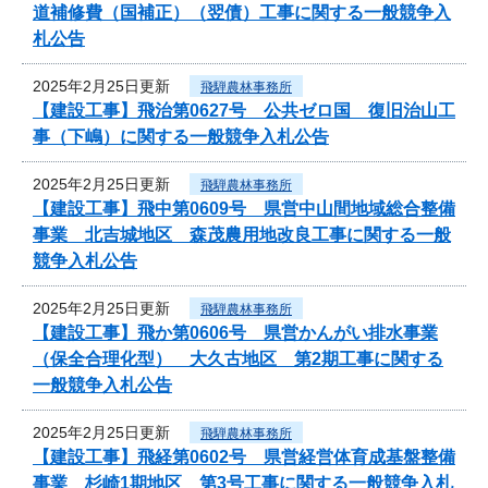
道補修費（国補正）（翌債）工事に関する一般競争入
札公告
2025年2月25日更新
飛騨農林事務所
【建設工事】飛治第0627号 公共ゼロ国 復旧治山工
事（下嶋）に関する一般競争入札公告
2025年2月25日更新
飛騨農林事務所
【建設工事】飛中第0609号 県営中山間地域総合整備
事業 北吉城地区 森茂農用地改良工事に関する一般
競争入札公告
2025年2月25日更新
飛騨農林事務所
【建設工事】飛か第0606号 県営かんがい排水事業
（保全合理化型） 大久古地区 第2期工事に関する
一般競争入札公告
2025年2月25日更新
飛騨農林事務所
【建設工事】飛経第0602号 県営経営体育成基盤整備
事業 杉崎1期地区 第3号工事に関する一般競争入札