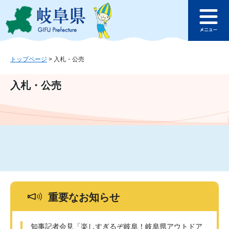
ペ
メ
このページの本文へ
ー
ニ
メ
ジ
ュ
ニ
の
ー
ュ
先
を
ー
頭
飛
トップページ
>
入札・公売
で
ば
す
し
入札・公売
。
て
本
文
へ
重要なお知らせ
知事記者会見「楽しすぎるぞ岐阜！岐阜県アウトドア