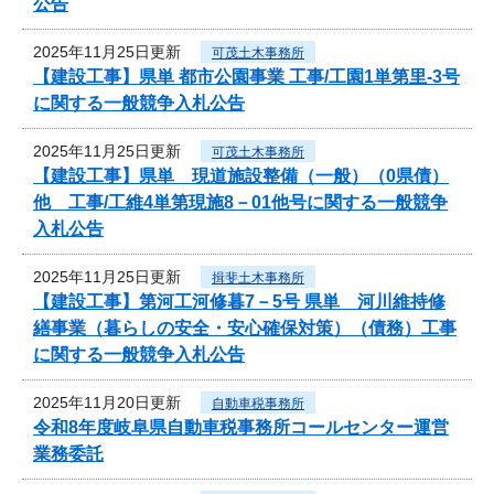
公告
2025年11月25日更新
可茂土木事務所
【建設工事】県単 都市公園事業 工事/工園1単第里-3号
に関する一般競争入札公告
2025年11月25日更新
可茂土木事務所
【建設工事】県単 現道施設整備（一般）（0県債）
他 工事/工維4単第現施8－01他号に関する一般競争
入札公告
2025年11月25日更新
揖斐土木事務所
【建設工事】第河工河修暮7－5号 県単 河川維持修
繕事業（暮らしの安全・安心確保対策）（債務）工事
に関する一般競争入札公告
2025年11月20日更新
自動車税事務所
令和8年度岐阜県自動車税事務所コールセンター運営
業務委託