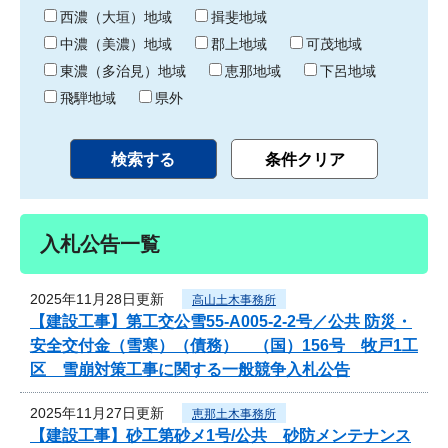
り
西濃（大垣）地域
揖斐地域
中濃（美濃）地域
郡上地域
可茂地域
東濃（多治見）地域
恵那地域
下呂地域
飛騨地域
県外
入札公告一覧
2025年11月28日更新
高山土木事務所
【建設工事】第工交公雪55-A005-2-2号／公共 防災・
安全交付金（雪寒）（債務） （国）156号 牧戸1工
区 雪崩対策工事に関する一般競争入札公告
2025年11月27日更新
恵那土木事務所
【建設工事】砂工第砂メ1号/公共 砂防メンテナンス