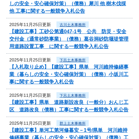
しの安全・安心確保対策）（債務）犀川 他 樹木伐採
他 工事に関する一般競争入札公告
2025年11月25日更新
古川土木事務所
【建設工事】工砂公第通047-1号 公共 防災・安全
交付金（通常砂防事業）（債務）葛谷洞砂防堰堤管理
用道路設置工事 に関する一般競争入札公告
2025年11月25日更新
下呂土木事務所
【入札取り止め】【建設工事】県単 河川維持修繕事
業（暮らしの安全・安心確保対策）（債務）小坂川工
事に関する一般競争入札公告
2025年11月25日更新
下呂土木事務所
【建設工事】県単 道路新設改良（一般分）おんじ工
区 道路改良（債務）工事に関する一般競争入札公告
2025年11月25日更新
郡上土木事務所
【建設工事】単河工第河修暮安－1号/県単 河川維持
修繕事業（暮らしの安全・安心確保対策）（債務）工