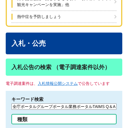
観光キャンペーンを実施」他
熱中症を予防しましょう
本
文
入札・公売
入札公告の検索 （電子調達案件以外）
電子調達案件は、
入札情報公開システム
で公告しています
キーワード検索
検
索
す
種類
る