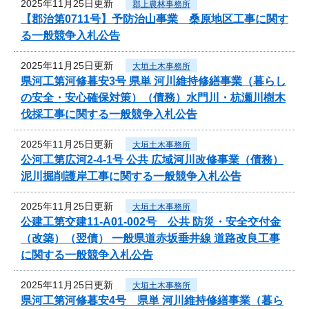
2025年11月25日更新
郡上農林事務所
【郡治第0711号】予防治山事業 桑原地区工事に関す
る一般競争入札公告
2025年11月25日更新
大垣土木事務所
県河工第河修暮安3号 県単 河川維持修繕事業（暮らし
の安全・安心確保対策）（債務）水門川・杭瀬川樹木
伐採工事に関する一般競争入札公告
2025年11月25日更新
大垣土木事務所
公河工第広河2-4-1号 公共 広域河川改修事業（債務）
泥川掘削護岸工事に関する一般競争入札公告
2025年11月25日更新
大垣土木事務所
公建工第交建11-A01-002号 公共 防災・安全交付金
（改築）（翌債） 一般県道赤坂垂井線 道路改良工事
に関する一般競争入札公告
2025年11月25日更新
大垣土木事務所
県河工第河修暮安4号 県単 河川維持修繕事業（暮ら