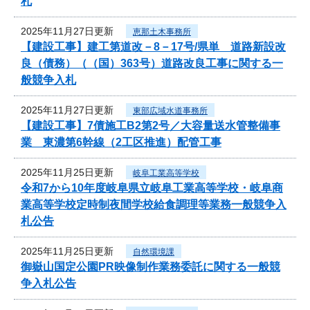
札
2025年11月27日更新
恵那土木事務所
【建設工事】建工第道改－8－17号/県単 道路新設改
良（債務）（（国）363号）道路改良工事に関する一
般競争入札
2025年11月27日更新
東部広域水道事務所
【建設工事】7債施工B2第2号／大容量送水管整備事
業 東濃第6幹線（2工区推進）配管工事
2025年11月25日更新
岐阜工業高等学校
令和7から10年度岐阜県立岐阜工業高等学校・岐阜商
業高等学校定時制夜間学校給食調理等業務一般競争入
札公告
2025年11月25日更新
自然環境課
御嶽山国定公園PR映像制作業務委託に関する一般競
争入札公告