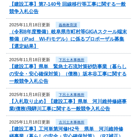
【建設工事】第7-140号 回線移行等工事に関する一般
競争入札公告
2025年11月18日更新
義務教育課
（令和8年度整備）岐阜県市町村等GIGAスクール端末
整備（iPad Wi-Fiモデル）に係るプロポーザル募集
【選定結果】
2025年11月18日更新
下呂土木事務所
【建設工事】県単 緊急土石流対策砂防事業（暮らし
の安全・安心確保対策）（債務）坂本谷工事に関する
一般競争入札公告
2025年11月18日更新
下呂土木事務所
【入札取り止め】【建設工事】県単 河川維持修繕事
業(債務)飛騨川工事に関する一般競争入札公告
2025年11月18日更新
古川土木事務所
【建設工事】工河単第河修H2号 県単 河川維持修
繕事業（暮らしの安全・安心確保対策）（R7補正）