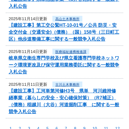
入札公告
2025年11月14日更新
高山土木事務所
【建設工事】第工交公緊HT-10-01号／公共 防災・安
全交付金（交通安全)（債務）（国）158号（三日町工
区）他歩道整備工事に関する一般競争入札公告
2025年11月14日更新
医療福祉連携推進課
岐阜県立衛生専門学校及び県立看護専門学校ネットワ
ーク環境更改及び保守運用業務委託に関する一般競争
入札公告
2025年11月11日更新
古川土木事務所
【建設工事】工河単第河修H3号 県単 河川維持修
繕事業（暮らしの安全・安心確保対策）（R7補正）
（債務）稲越川（大谷）河道掘削工事 に関する一般
競争入札公告
1
2
3
4
5
6
7
8
9
10
11
12