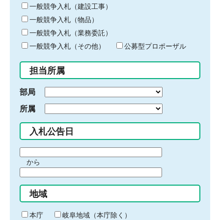
キ
一般競争入札（建設工事）
ー
一般競争入札（物品）
ワ
一般競争入札（業務委託）
ー
ド
一般競争入札（その他）
公募型プロポーザル
を
入
担当所属
力
部局
所属
入札公告日
期
から
間
期
の
間
始
地域
の
ま
終
り
わ
本庁
岐阜地域（本庁除く）