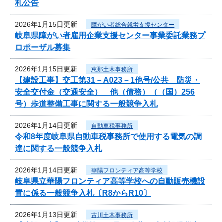
札公告
2026年1月15日更新
障がい者総合就労支援センター
岐阜県障がい者雇用企業支援センター事業委託業務プ
ロポーザル募集
2026年1月15日更新
恵那土木事務所
【建設工事】交工第31－A023－1他号/公共 防災・
安全交付金（交通安全） 他（債務）（（国）256
号）歩道整備工事に関する一般競争入札
2026年1月14日更新
自動車税事務所
令和8年度岐阜県自動車税事務所で使用する電気の調
達に関する一般競争入札
2026年1月14日更新
華陽フロンティア高等学校
岐阜県立華陽フロンティア高等学校への自動販売機設
置に係る一般競争入札〔R8からR10〕
2026年1月13日更新
古川土木事務所