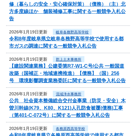
修（暮らしの安全・安心確保対策）（債務）（主）北
方多度線ほか 舗装補修工事に関する一般競争入札公
告
2026年1月19日更新
岐阜各務野高等学校
令和8年度岐阜県立岐阜各務野高等学校で使用する都
市ガスの調達に関する一般競争入札公告
2026年1月19日更新
郡上土木事務所
【建設関連業務】公建委第R7-W1-C号/公共 一般国道
改築（国補正・地域連携推進）【債務】（国）256
号 環境影響調査業務委託に関する一般競争入札公告
2026年1月19日更新
流域浄水事務所
公共 社会資本整備総合交付金事業（防災・安全）木
曽川幹線(K79、K80、K121)人孔防食被覆(債務)工事
（第401-C-072号）に関する一般競争入札公告
2026年1月19日更新
各務原西高等学校
令和8年度岐阜県立各務原西高等学校で使用する都市