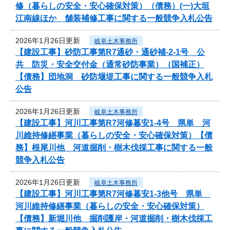
修（暮らしの安全・安心確保対策）（債務）(一)大垣
江南線ほか 舗装補修工事に関する一般競争入札公告
2026年1月26日更新
岐阜土木事務所
【建設工事】砂防工事第R7通砂・通砂補-2-1号 公
共 防災・安全交付金（通常砂防事業）（国補正）
【債務】団地洞 砂防堰堤工事に関する一般競争入札
公告
2026年1月26日更新
岐阜土木事務所
【建設工事】河川工事第R7河修暮安1-4号 県単 河
川維持修繕事業（暮らしの安全・安心確保対策）【債
務】根尾川他 河道掘削・樹木伐採工事に関する一般
競争入札公告
2026年1月26日更新
岐阜土木事務所
【建設工事】河川工事第R7河修暮安1-3他号 県単
河川維持修繕事業（暮らしの安全・安心確保対策）
【債務】新堀川他 掘削護岸・河道掘削・樹木伐採工