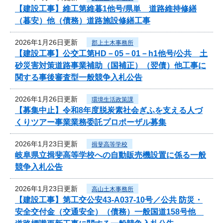
【建設工事】維工第維暮1他号/県単 道路維持修繕
（暮安）他（債務）道路施設修繕工事
2026年1月26日更新
郡上土木事務所
【建設工事】公交工第HD－05－01－h1他号/公共 土
砂災害対策道路事業補助（国補正）（翌債）他工事に
関する事後審査型一般競争入札公告
2026年1月26日更新
環境生活政策課
【募集中止】令和8年度脱炭素社会ぎふを支える人づ
くりツアー事業業務委託プロポーザル募集
2026年1月23日更新
揖斐高等学校
岐阜県立揖斐高等学校への自動販売機設置に係る一般
競争入札公告
2026年1月23日更新
高山土木事務所
【建設工事】第工交公安43-A037-10号／公共 防災・
安全交付金（交通安全）（債務）一般国道158号他