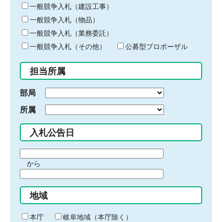
キ
一般競争入札（建設工事）
ー
一般競争入札（物品）
ワ
一般競争入札（業務委託）
ー
ド
一般競争入札（その他）
公募型プロポーザル
を
入
担当所属
力
部局
所属
入札公告日
期
から
間
期
の
間
始
地域
の
ま
終
り
わ
本庁
岐阜地域（本庁除く）