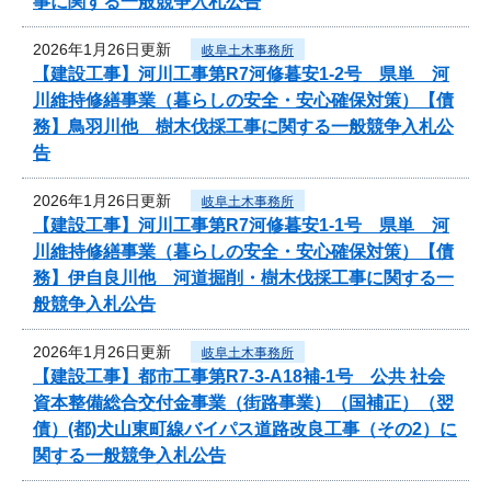
事に関する一般競争入札公告
2026年1月26日更新
岐阜土木事務所
【建設工事】河川工事第R7河修暮安1-2号 県単 河
川維持修繕事業（暮らしの安全・安心確保対策）【債
務】鳥羽川他 樹木伐採工事に関する一般競争入札公
告
2026年1月26日更新
岐阜土木事務所
【建設工事】河川工事第R7河修暮安1-1号 県単 河
川維持修繕事業（暮らしの安全・安心確保対策）【債
務】伊自良川他 河道掘削・樹木伐採工事に関する一
般競争入札公告
2026年1月26日更新
岐阜土木事務所
【建設工事】都市工事第R7-3-A18補-1号 公共 社会
資本整備総合交付金事業（街路事業）（国補正）（翌
債）(都)犬山東町線バイパス道路改良工事（その2）に
関する一般競争入札公告