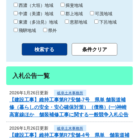
り
西濃（大垣）地域
揖斐地域
中濃（美濃）地域
郡上地域
可茂地域
東濃（多治見）地域
恵那地域
下呂地域
飛騨地域
県外
入札公告一覧
2026年1月26日更新
岐阜土木事務所
【建設工事】維持工事第R7安舗-7号 県単 舗装道補
修（暮らしの安全・安心確保対策）（債務）(一)神崎
高富線ほか 舗装補修工事に関する一般競争入札公告
2026年1月26日更新
岐阜土木事務所
【建設工事】維持工事第R7安舗-4号 県単 舗装道補