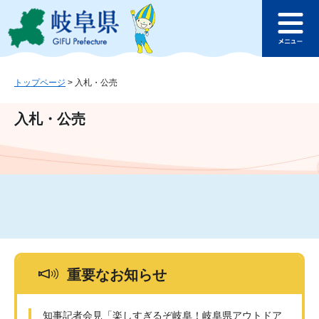
ペ
メ
このページの本文へ
ー
ニ
メ
ジ
ュ
ニ
の
ー
ュ
先
を
ー
頭
飛
トップページ
>
入札・公売
で
ば
す
し
入札・公売
。
て
本
文
へ
重要なお知らせ
知事記者会見「楽しすぎるぞ岐阜！岐阜県アウトドア