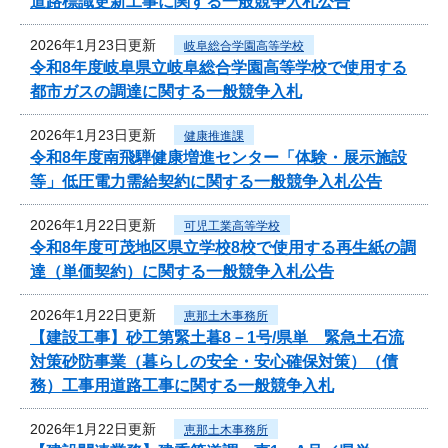
道路標識更新工事に関する一般競争入札公告
2026年1月23日更新
岐阜総合学園高等学校
令和8年度岐阜県立岐阜総合学園高等学校で使用する
都市ガスの調達に関する一般競争入札
2026年1月23日更新
健康推進課
令和8年度南飛騨健康増進センター「体験・展示施設
等」低圧電力需給契約に関する一般競争入札公告
2026年1月22日更新
可児工業高等学校
令和8年度可茂地区県立学校8校で使用する再生紙の調
達（単価契約）に関する一般競争入札公告
2026年1月22日更新
恵那土木事務所
【建設工事】砂工第緊土暮8－1号/県単 緊急土石流
対策砂防事業（暮らしの安全・安心確保対策）（債
務）工事用道路工事に関する一般競争入札
2026年1月22日更新
恵那土木事務所