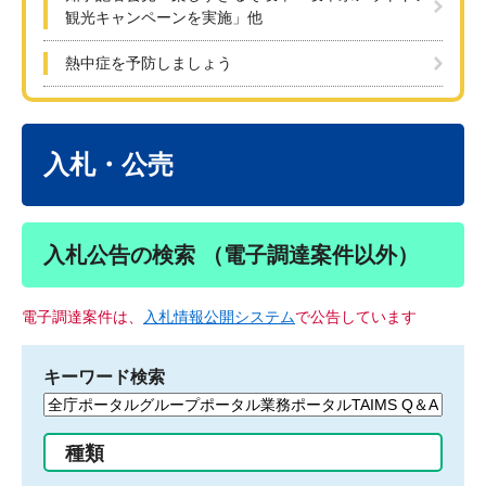
観光キャンペーンを実施」他
熱中症を予防しましょう
本
文
入札・公売
入札公告の検索 （電子調達案件以外）
電子調達案件は、
入札情報公開システム
で公告しています
キーワード検索
検
索
す
種類
る