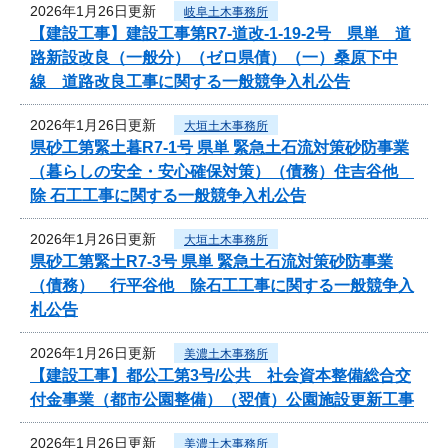
2026年1月26日更新
岐阜土木事務所
【建設工事】建設工事第R7-道改-1-19-2号 県単 道
路新設改良（一般分）（ゼロ県債）（一）桑原下中
線 道路改良工事に関する一般競争入札公告
2026年1月26日更新
大垣土木事務所
県砂工第緊土暮R7-1号 県単 緊急土石流対策砂防事業
（暮らしの安全・安心確保対策）（債務）住吉谷他
除 石工工事に関する一般競争入札公告
2026年1月26日更新
大垣土木事務所
県砂工第緊土R7-3号 県単 緊急土石流対策砂防事業
（債務） 行平谷他 除石工工事に関する一般競争入
札公告
2026年1月26日更新
美濃土木事務所
【建設工事】都公工第3号/公共 社会資本整備総合交
付金事業（都市公園整備）（翌債）公園施設更新工事
2026年1月26日更新
美濃土木事務所