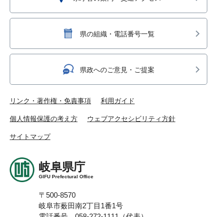
県の組織・電話番号一覧
県政へのご意見・ご提案
リンク・著作権・免責事項
利用ガイド
個人情報保護の考え方
ウェブアクセシビリティ方針
サイトマップ
岐阜県庁
GIFU Prefectural Office
〒500-8570
岐阜市薮田南2丁目1番1号
電話番号 058-272-1111（代表）