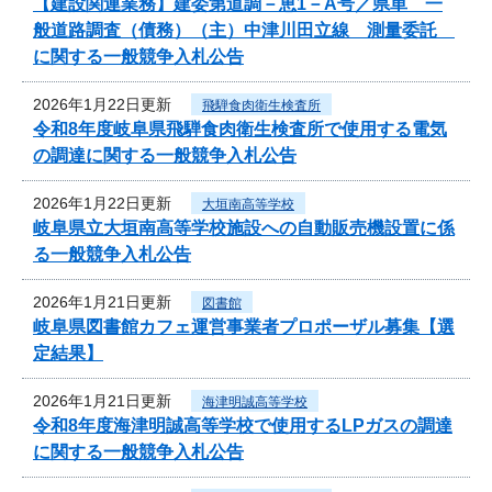
【建設関連業務】建委第道調－恵1－A号／県単 一
般道路調査（債務）（主）中津川田立線 測量委託
に関する一般競争入札公告
2026年1月22日更新
飛騨食肉衛生検査所
令和8年度岐阜県飛騨食肉衛生検査所で使用する電気
の調達に関する一般競争入札公告
2026年1月22日更新
大垣南高等学校
岐阜県立大垣南高等学校施設への自動販売機設置に係
る一般競争入札公告
2026年1月21日更新
図書館
岐阜県図書館カフェ運営事業者プロポーザル募集【選
定結果】
2026年1月21日更新
海津明誠高等学校
令和8年度海津明誠高等学校で使用するLPガスの調達
に関する一般競争入札公告