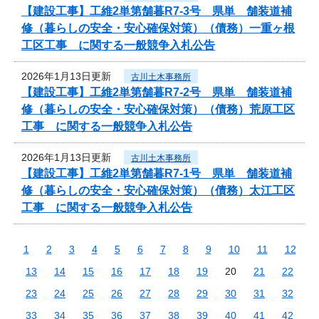
【建設工事】工維2単第舗暮R7-3号 県単 舗装道補
修（暮らしの安全・安心確保対策）（債務）一重ヶ根
工区工事 に関する一般競争入札公告
2026年1月13日更新
古川土木事務所
【建設工事】工維2単第舗暮R7-2号 県単 舗装道補
修（暮らしの安全・安心確保対策）（債務）荒原工区
工事 に関する一般競争入札公告
2026年1月13日更新
古川土木事務所
【建設工事】工維2単第舗暮R7-1号 県単 舗装道補
修（暮らしの安全・安心確保対策）（債務）太江工区
工事 に関する一般競争入札公告
1
2
3
4
5
6
7
8
9
10
11
12
13
14
15
16
17
18
19
20
21
22
23
24
25
26
27
28
29
30
31
32
33
34
35
36
37
38
39
40
41
42