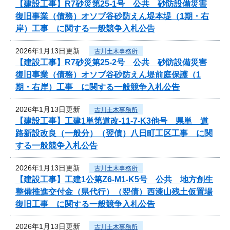
【建設工事】R7砂災第25-1号 公共 砂防設備災害
復旧事業（債務）オソブ谷砂防えん堤本堤（1期・右
岸）工事 に関する一般競争入札公告
2026年1月13日更新
古川土木事務所
【建設工事】R7砂災第25-2号 公共 砂防設備災害
復旧事業（債務）オソブ谷砂防えん堤前庭保護（1
期・右岸）工事 に関する一般競争入札公告
2026年1月13日更新
古川土木事務所
【建設工事】工建1単第道改-11-7-K3他号 県単 道
路新設改良（一般分）（翌債）八日町工区工事 に関
する一般競争入札公告
2026年1月13日更新
古川土木事務所
【建設工事】工建1公第Z6-M1-K5号 公共 地方創生
整備推進交付金（県代行）（翌債）西漆山残土仮置場
復旧工事 に関する一般競争入札公告
2026年1月13日更新
古川土木事務所