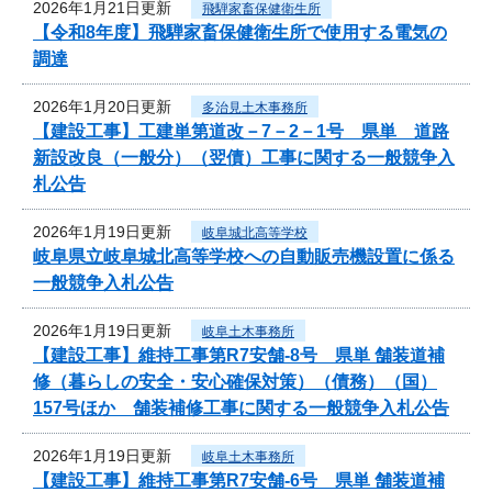
2026年1月21日更新
飛騨家畜保健衛生所
【令和8年度】飛騨家畜保健衛生所で使用する電気の
調達
2026年1月20日更新
多治見土木事務所
【建設工事】工建単第道改－7－2－1号 県単 道路
新設改良（一般分）（翌債）工事に関する一般競争入
札公告
2026年1月19日更新
岐阜城北高等学校
岐阜県立岐阜城北高等学校への自動販売機設置に係る
一般競争入札公告
2026年1月19日更新
岐阜土木事務所
【建設工事】維持工事第R7安舗-8号 県単 舗装道補
修（暮らしの安全・安心確保対策）（債務）（国）
157号ほか 舗装補修工事に関する一般競争入札公告
2026年1月19日更新
岐阜土木事務所
【建設工事】維持工事第R7安舗-6号 県単 舗装道補