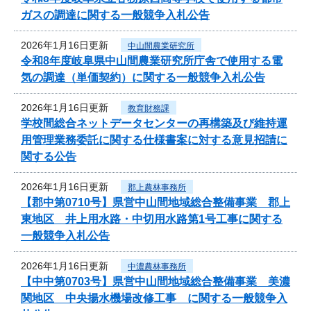
ガスの調達に関する一般競争入札公告
2026年1月16日更新
中山間農業研究所
令和8年度岐阜県中山間農業研究所庁舎で使用する電
気の調達（単価契約）に関する一般競争入札公告
2026年1月16日更新
教育財務課
学校間総合ネットデータセンターの再構築及び維持運
用管理業務委託に関する仕様書案に対する意見招請に
関する公告
2026年1月16日更新
郡上農林事務所
【郡中第0710号】県営中山間地域総合整備事業 郡上
東地区 井上用水路・中切用水路第1号工事に関する
一般競争入札公告
2026年1月16日更新
中濃農林事務所
【中中第0703号】県営中山間地域総合整備事業 美濃
関地区 中央揚水機場改修工事 に関する一般競争入