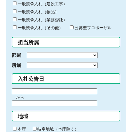
キ
一般競争入札（建設工事）
ー
一般競争入札（物品）
ワ
一般競争入札（業務委託）
ー
ド
一般競争入札（その他）
公募型プロポーザル
を
入
担当所属
力
部局
所属
入札公告日
期
から
間
期
の
間
始
地域
の
ま
終
り
わ
本庁
岐阜地域（本庁除く）