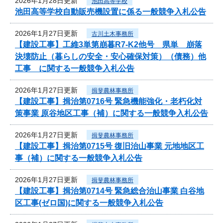
2026年1月28日更新
池田高等学校
池田高等学校自動販売機設置に係る一般競争入札公告
2026年1月27日更新
古川土木事務所
【建設工事】工維3単第崩暮R7-K2他号 県単 崩落
決壊防止（暮らしの安全・安心確保対策）（債務）他
工事 に関する一般競争入札公告
2026年1月27日更新
揖斐農林事務所
【建設工事】揖治第0716号 緊急機能強化・老朽化対
策事業 原谷地区工事（補）に関する一般競争入札公告
2026年1月27日更新
揖斐農林事務所
【建設工事】揖治第0715号 復旧治山事業 元地地区工
事（補）に関する一般競争入札公告
2026年1月27日更新
揖斐農林事務所
【建設工事】揖治第0714号 緊急総合治山事業 白谷地
区工事(ゼロ国)に関する一般競争入札公告