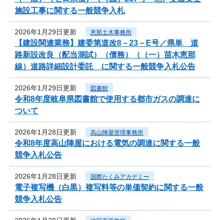
施設工事に関する一般競争入札
2026年1月29日更新
恵那土木事務所
【建設関連業務】建委第道改8－23－E号／県単 道
路新設改良（配当測試）（債務）（（一）苗木恵那
線）道路詳細設計委託 に関する一般競争入札公告
2026年1月29日更新
図書館
令和8年度岐阜県図書館で使用する都市ガスの調達に
ついて
2026年1月28日更新
高山陣屋管理事務所
令和8年度高山陣屋における電気の調達に関する一般
競争入札公告
2026年1月28日更新
国際たくみアカデミー
電子複写機（白黒）複写料等の単価契約に関する一般
競争入札公告