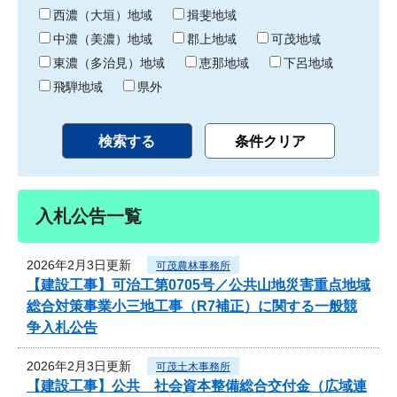
り
西濃（大垣）地域
揖斐地域
中濃（美濃）地域
郡上地域
可茂地域
東濃（多治見）地域
恵那地域
下呂地域
飛騨地域
県外
入札公告一覧
2026年2月3日更新
可茂農林事務所
【建設工事】可治工第0705号／公共山地災害重点地域
総合対策事業小三地工事（R7補正）に関する一般競
争入札公告
2026年2月3日更新
可茂土木事務所
【建設工事】公共 社会資本整備総合交付金（広域連