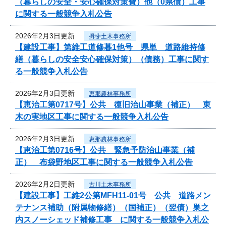
（暮らしの安全・安心確保対策費）他（0県債）工事
に関する一般競争入札公告
2026年2月3日更新
揖斐土木事務所
【建設工事】第維工道修暮1他号 県単 道路維持修
繕（暮らしの安全安心確保対策）（債務）工事に関す
る一般競争入札公告
2026年2月3日更新
恵那農林事務所
【恵治工第0717号】公共 復旧治山事業（補正） 東
木の実地区工事に関する一般競争入札公告
2026年2月3日更新
恵那農林事務所
【恵治工第0716号】公共 緊急予防治山事業（補
正） 布袋野地区工事に関する一般競争入札公告
2026年2月2日更新
古川土木事務所
【建設工事】工維2公第MFH11-01号 公共 道路メン
テナンス補助（附属物修繕）（国補正）（翌債）巣之
内スノーシェッド補修工事 に関する一般競争入札公