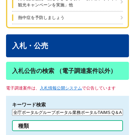
観光キャンペーンを実施」他
熱中症を予防しましょう
本
文
入札・公売
入札公告の検索 （電子調達案件以外）
電子調達案件は、
入札情報公開システム
で公告しています
キーワード検索
検
索
す
種類
る