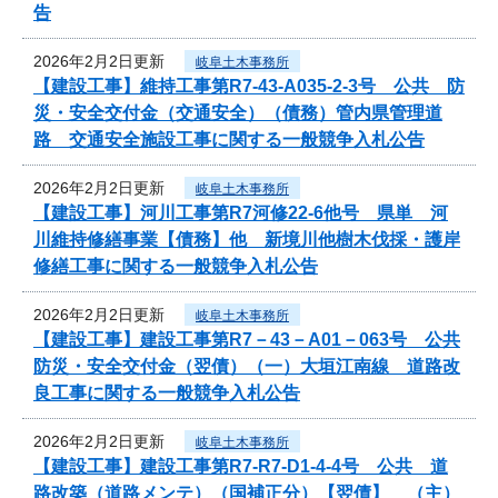
告
2026年2月2日更新
岐阜土木事務所
【建設工事】維持工事第R7-43-A035-2-3号 公共 防
災・安全交付金（交通安全）（債務）管内県管理道
路 交通安全施設工事に関する一般競争入札公告
2026年2月2日更新
岐阜土木事務所
【建設工事】河川工事第R7河修22-6他号 県単 河
川維持修繕事業【債務】他 新境川他樹木伐採・護岸
修繕工事に関する一般競争入札公告
2026年2月2日更新
岐阜土木事務所
【建設工事】建設工事第R7－43－A01－063号 公共
防災・安全交付金（翌債）（一）大垣江南線 道路改
良工事に関する一般競争入札公告
2026年2月2日更新
岐阜土木事務所
【建設工事】建設工事第R7-R7-D1-4-4号 公共 道
路改築（道路メンテ）（国補正分）【翌債】 （主）