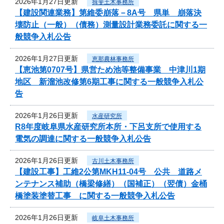
2026年1月27日更新
揖斐土木事務所
【建設関連業務】第維委崩落－8A号 県単 崩落決
壊防止（一般）（債務）測量設計業務委託に関する一
般競争入札公告
2026年1月27日更新
恵那農林事務所
【恵池第0707号】県営ため池等整備事業 中津川1期
地区 新溜池改修第6期工事に関する一般競争入札公
告
2026年1月26日更新
水産研究所
R8年度岐阜県水産研究所本所・下呂支所で使用する
電気の調達に関する一般競争入札公告
2026年1月26日更新
古川土木事務所
【建設工事】工維2公第MKH11-04号 公共 道路メ
ンテナンス補助（橋梁修繕）（国補正）（翌債）金桶
橋塗装塗替工事 に関する一般競争入札公告
2026年1月26日更新
岐阜土木事務所