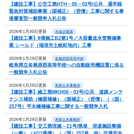
【建設工事】公交工第HTH－05－02号/公共 通学路
緊急対策補助事業（国補正）（翌債）工事に関する事
後審査型一般競争入札公告
2026年1月30日更新
水道企業課
【建設工事】8債施工B2第1号／大容量送水管整備事
業 シールド（瑞浪市土岐町地内）工事
2026年1月29日更新
各務原西高等学校
岐阜県立各務原西高等学校への自動販売機設置に係る
一般競争入札公告
2026年1月29日更新
恵那土木事務所
【建設工事】維工第MKH08－03号/公共 道路メンテ
ナンス補助（橋梁補修）（国補正）（翌債）（（国）
257号）平木橋補修工事に関する一般競争入札
2026年1月29日更新
恵那土木事務所
【建設工事】交工第現施－Z1号/県単 現道施設整備
（一般）（ゼロ県債）（（国）257号 他）交通安全