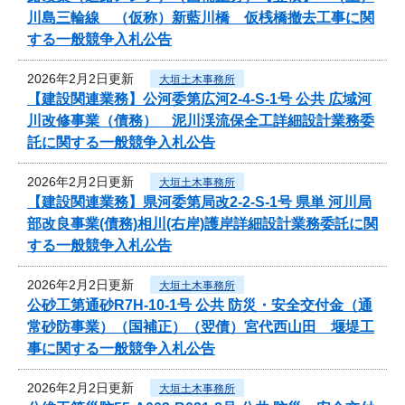
川島三輪線 （仮称）新藍川橋 仮桟橋撤去工事に関
する一般競争入札公告
2026年2月2日更新
大垣土木事務所
【建設関連業務】公河委第広河2-4-S-1号 公共 広域河
川改修事業（債務） 泥川渓流保全工詳細設計業務委
託に関する一般競争入札公告
2026年2月2日更新
大垣土木事務所
【建設関連業務】県河委第局改2-2-S-1号 県単 河川局
部改良事業(債務)相川(右岸)護岸詳細設計業務委託に関
する一般競争入札公告
2026年2月2日更新
大垣土木事務所
公砂工第通砂R7H-10-1号 公共 防災・安全交付金（通
常砂防事業）（国補正）（翌債）宮代西山田 堰堤工
事に関する一般競争入札公告
2026年2月2日更新
大垣土木事務所