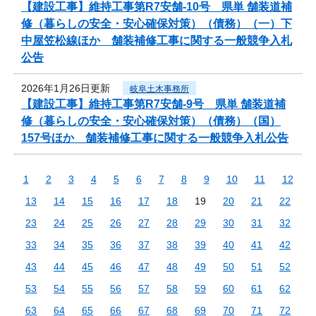
【建設工事】維持工事第R7安舗-10号 県単 舗装道補
修（暮らしの安全・安心確保対策）（債務）（一）下
中屋笠松線ほか 舗装補修工事に関する一般競争入札
公告
2026年1月26日更新
岐阜土木事務所
【建設工事】維持工事第R7安舗-9号 県単 舗装道補
修（暮らしの安全・安心確保対策）（債務）（国）
157号ほか 舗装補修工事に関する一般競争入札公告
1
2
3
4
5
6
7
8
9
10
11
12
13
14
15
16
17
18
19
20
21
22
23
24
25
26
27
28
29
30
31
32
33
34
35
36
37
38
39
40
41
42
43
44
45
46
47
48
49
50
51
52
53
54
55
56
57
58
59
60
61
62
63
64
65
66
67
68
69
70
71
72