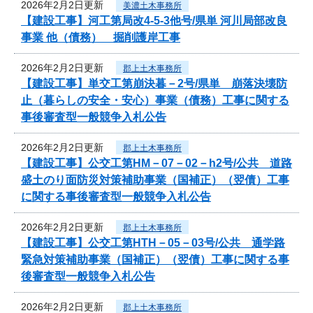
2026年2月2日更新
美濃土木事務所
【建設工事】河工第局改4-5-3他号/県単 河川局部改良
事業 他（債務） 掘削護岸工事
2026年2月2日更新
郡上土木事務所
【建設工事】単交工第崩決暮－2号/県単 崩落決壊防
止（暮らしの安全・安心）事業（債務）工事に関する
事後審査型一般競争入札公告
2026年2月2日更新
郡上土木事務所
【建設工事】公交工第HM－07－02－h2号/公共 道路
盛土のり面防災対策補助事業（国補正）（翌債）工事
に関する事後審査型一般競争入札公告
2026年2月2日更新
郡上土木事務所
【建設工事】公交工第HTH－05－03号/公共 通学路
緊急対策補助事業（国補正）（翌債）工事に関する事
後審査型一般競争入札公告
2026年2月2日更新
郡上土木事務所