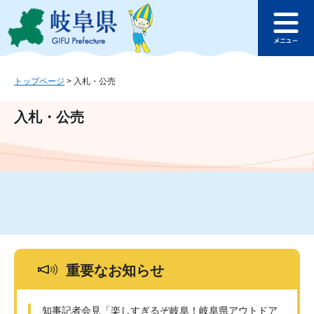
ペ
メ
このページの本文へ
ー
ニ
メ
ジ
ュ
ニ
の
ー
ュ
先
を
ー
頭
飛
トップページ
>
入札・公売
で
ば
す
し
入札・公売
。
て
本
文
へ
重要なお知らせ
知事記者会見「楽しすぎるぞ岐阜！岐阜県アウトドア