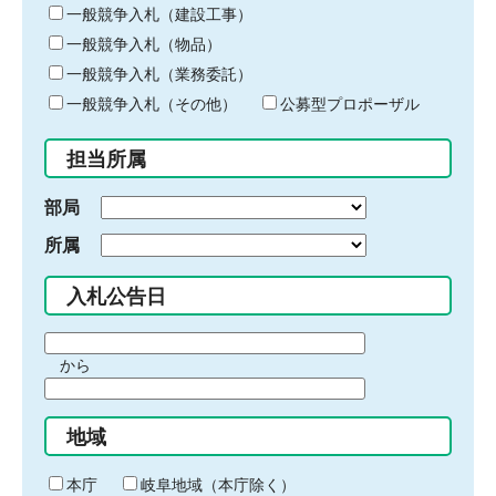
キ
一般競争入札（建設工事）
ー
一般競争入札（物品）
ワ
一般競争入札（業務委託）
ー
ド
一般競争入札（その他）
公募型プロポーザル
を
入
担当所属
力
部局
所属
入札公告日
期
から
間
期
の
間
始
地域
の
ま
終
り
わ
本庁
岐阜地域（本庁除く）