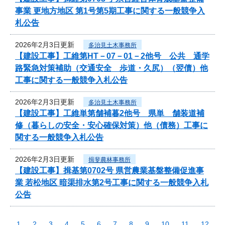
事業 更地方地区 第1号第5期工事に関する一般競争入
札公告
2026年2月3日更新
多治見土木事務所
【建設工事】工維第HT－07－01－2他号 公共 通学
路緊急対策補助（交通安全 歩道・久尻）（翌債）他
工事に関する一般競争入札公告
2026年2月3日更新
多治見土木事務所
【建設工事】工維単第舗補暮2他号 県単 舗装道補
修（暮らしの安全・安心確保対策）他（債務）工事に
関する一般競争入札公告
2026年2月3日更新
揖斐農林事務所
【建設工事】揖基第0702号 県営農業基盤整備促進事
業 若松地区 暗渠排水第2号工事に関する一般競争入札
公告
1
2
3
4
5
6
7
8
9
10
11
12