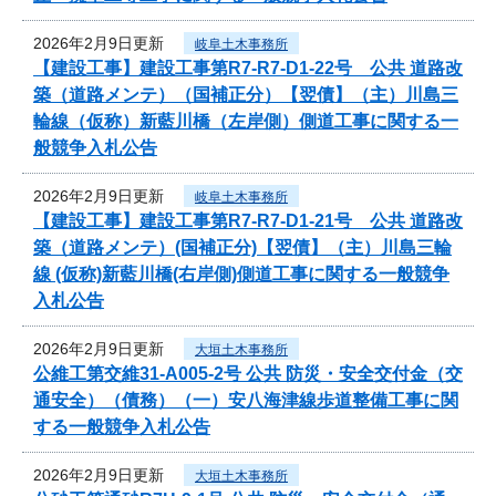
2026年2月9日更新
岐阜土木事務所
【建設工事】建設工事第R7-R7-D1-22号 公共 道路改
築（道路メンテ）（国補正分）【翌債】（主）川島三
輪線（仮称）新藍川橋（左岸側）側道工事に関する一
般競争入札公告
2026年2月9日更新
岐阜土木事務所
【建設工事】建設工事第R7-R7-D1-21号 公共 道路改
築（道路メンテ）(国補正分)【翌債】（主）川島三輪
線 (仮称)新藍川橋(右岸側)側道工事に関する一般競争
入札公告
2026年2月9日更新
大垣土木事務所
公維工第交維31-A005-2号 公共 防災・安全交付金（交
通安全）（債務）（一）安八海津線歩道整備工事に関
する一般競争入札公告
2026年2月9日更新
大垣土木事務所