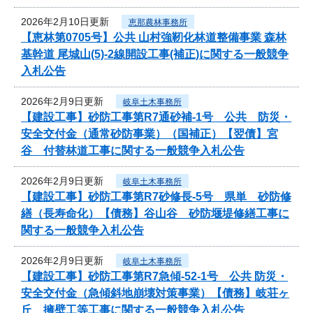
2026年2月10日更新
恵那農林事務所
【恵林第0705号】公共 山村強靭化林道整備事業 森林
基幹道 尾城山(5)-2線開設工事(補正)に関する一般競争
入札公告
2026年2月9日更新
岐阜土木事務所
【建設工事】砂防工事第R7通砂補-1号 公共 防災・
安全交付金（通常砂防事業）（国補正）【翌債】宮
谷 付替林道工事に関する一般競争入札公告
2026年2月9日更新
岐阜土木事務所
【建設工事】砂防工事第R7砂修長-5号 県単 砂防修
繕（長寿命化）【債務】谷山谷 砂防堰堤修繕工事に
関する一般競争入札公告
2026年2月9日更新
岐阜土木事務所
【建設工事】砂防工事第R7急傾-52-1号 公共 防災・
安全交付金（急傾斜地崩壊対策事業）【債務】岐荘ヶ
丘 擁壁工等工事に関する一般競争入札公告