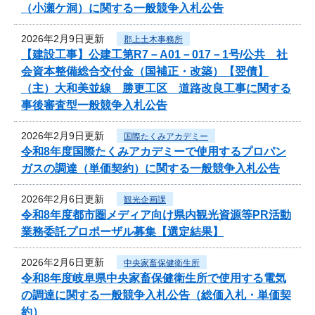
（小瀬ケ洞）に関する一般競争入札公告
2026年2月9日更新
郡上土木事務所
【建設工事】公建工第R7－A01－017－1号/公共 社
会資本整備総合交付金（国補正・改築）【翌債】
（主）大和美並線 勝更工区 道路改良工事に関する
事後審査型一般競争入札公告
2026年2月9日更新
国際たくみアカデミー
令和8年度国際たくみアカデミーで使用するプロパン
ガスの調達（単価契約）に関する一般競争入札公告
2026年2月6日更新
観光企画課
令和8年度都市圏メディア向け県内観光資源等PR活動
業務委託プロポーザル募集【選定結果】
2026年2月6日更新
中央家畜保健衛生所
令和8年度岐阜県中央家畜保健衛生所で使用する電気
の調達に関する一般競争入札公告（総価入札・単価契
約）