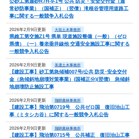
公砂工第通砂R7H-9-1号 公共 防災・安全交付金（通
常砂防事業）（国補正）（翌債）滝根谷管理用道路工
事に関する一般競争入札公告
2026年2月9日更新
大垣土木事務所
県維工第交施Z1号 県単 現道施設整備（一般）（ゼロ
県債）（一）養老垂井線他 交通安全施設工事に関する
一般競争入札公告
2026年2月9日更新
美濃土木事務所
【建設工事】砂工第急傾補007号/公共 防災･安全交付
金（急傾斜地崩壊対策事業）(国補正分)(翌債) 急傾斜
地崩壊防止施設工事
2026年2月9日更新
飛騨農林事務所
【建設工事】飛治第0719号 公共ゼロ国 復旧治山工
事（ミタシカ谷）に関する一般競争入札公告
2026年2月9日更新
飛騨農林事務所
【建設工事】飛治第0715号 公共補正 復旧治山工事