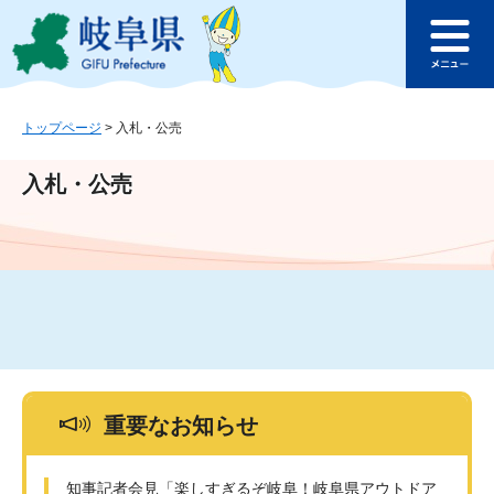
ペ
メ
このページの本文へ
ー
ニ
メ
ジ
ュ
ニ
の
ー
ュ
先
を
ー
頭
飛
トップページ
>
入札・公売
で
ば
す
し
入札・公売
。
て
本
文
へ
重要なお知らせ
知事記者会見「楽しすぎるぞ岐阜！岐阜県アウトドア