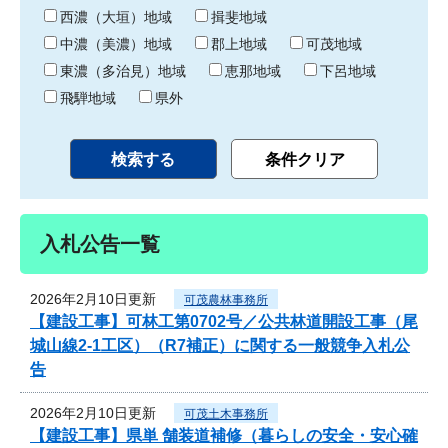
り
西濃（大垣）地域
揖斐地域
中濃（美濃）地域
郡上地域
可茂地域
東濃（多治見）地域
恵那地域
下呂地域
飛騨地域
県外
入札公告一覧
2026年2月10日更新
可茂農林事務所
【建設工事】可林工第0702号／公共林道開設工事（尾
城山線2-1工区）（R7補正）に関する一般競争入札公
告
2026年2月10日更新
可茂土木事務所
【建設工事】県単 舗装道補修（暮らしの安全・安心確