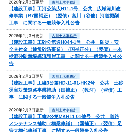
2026年2月3日更新
古川土木事務所
【建設工事】工河公第広H11-1号 公共 広域河川改
修事業（R7国補正）（翌債）宮川（谷他）河道掘削
工事 に関する一般競争入札公告
2026年2月3日更新
古川土木事務所
【建設工事】工砂公第通H044-1号 公共 防災・安
全交付金（通常砂防事業）（国補正分）（翌債）一本
栃洞砂防堰堤導流護岸工事 に関する一般競争入札公
告
2026年2月3日更新
古川土木事務所
【建設工事】工維3公第HD-11-01-HK2号 公共 土砂
災害対策道路事業補助（国補正）（数河）（翌債）工
事 に関する一般競争入札公告
2026年2月3日更新
古川土木事務所
【建設工事】工維2公第MKH11-01他号 公共 道路
メンテナンス補助（橋梁修繕）（国補正）（翌債）足
宗大橋他修繕工事 に関する一般競争入札公告