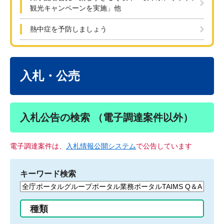
観光キャンペーンを実施」他
熱中症を予防しましょう
本
文
入札・公売
入札公告の検索 （電子調達案件以外）
電子調達案件は、
入札情報公開システム
で公告しています
キーワード検索
検
索
す
種類
る