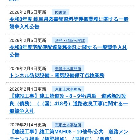
2026年2月5日更新
図書館
令和8年度 岐阜県図書館資料等運搬業務に関する一般
競争入札公告
2026年2月5日更新
法務・情報公開課
令和8年度宅配便配達業務委託に関する一般競争入札
公告
2026年2月4日更新
美濃土木事務所
トンネル防災設備・電気設備保守点検業務
2026年2月4日更新
恵那土木事務所
【建設工事】建工第道改－8－9号/県単 道路新設改
良（債務）（（国）418号）道路改良工事に関する一
般競争入札
2026年2月4日更新
恵那土木事務所
【建設工事】維工第MKH08－10他号/公共 道路メン
テナンス補助（橋梁補修）（国補正）（翌債）