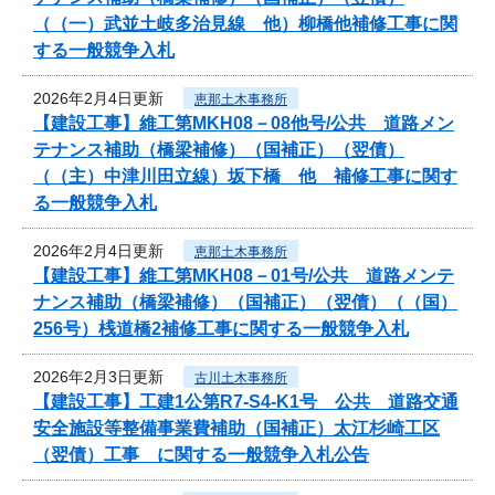
（（一）武並土岐多治見線 他）柳橋他補修工事に関
する一般競争入札
2026年2月4日更新
恵那土木事務所
【建設工事】維工第MKH08－08他号/公共 道路メン
テナンス補助（橋梁補修）（国補正）（翌債）
（（主）中津川田立線）坂下橋 他 補修工事に関す
る一般競争入札
2026年2月4日更新
恵那土木事務所
【建設工事】維工第MKH08－01号/公共 道路メンテ
ナンス補助（橋梁補修）（国補正）（翌債）（（国）
256号）桟道橋2補修工事に関する一般競争入札
2026年2月3日更新
古川土木事務所
【建設工事】工建1公第R7-S4-K1号 公共 道路交通
安全施設等整備事業費補助（国補正）太江杉崎工区
（翌債）工事 に関する一般競争入札公告