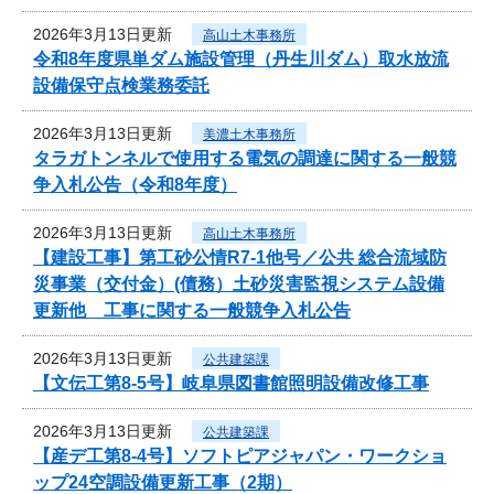
2026年3月13日更新
高山土木事務所
令和8年度県単ダム施設管理（丹生川ダム）取水放流
設備保守点検業務委託
2026年3月13日更新
美濃土木事務所
タラガトンネルで使用する電気の調達に関する一般競
争入札公告（令和8年度）
2026年3月13日更新
高山土木事務所
【建設工事】第工砂公情R7-1他号／公共 総合流域防
災事業（交付金）(債務）土砂災害監視システム設備
更新他 工事に関する一般競争入札公告
2026年3月13日更新
公共建築課
【文伝工第8-5号】岐阜県図書館照明設備改修工事
2026年3月13日更新
公共建築課
【産デ工第8-4号】ソフトピアジャパン・ワークショ
ップ24空調設備更新工事（2期）