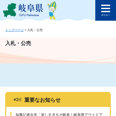
ペ
メ
このページの本文へ
ー
ニ
メ
ジ
ュ
ニ
の
ー
ュ
先
を
ー
頭
飛
トップページ
>
入札・公売
で
ば
す
し
入札・公売
。
て
本
文
へ
重要なお知らせ
知事記者会見「楽しすぎるぞ岐阜！岐阜県アウトドア