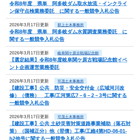
令和8年度 県単 阿多岐ダム取水放流・インクライ
ン保守点検業務委託 に関する一般競争入札公告
2026年3月17日更新
郡上土木事務所
令和8年度 県単 阿多岐ダム水質調査業務委託 に
関する一般競争入札公告
2026年3月17日更新
岐阜関ケ原古戦場記念館
【選定結果】令和8年度岐阜関ケ原古戦場記念館イベ
ント企画運営業務委託
2026年3月17日更新
可茂土木事務所
【建設工事】公共 防災・安全交付金（広域河川改
修）（債務） 工事/工河第広7－6－2－3号に関する
一般競争入札公告
2026年3月17日更新
可茂土木事務所
【建設工事】公共 土砂災害対策道路事業補助（落石対
策）（国補正分）他（翌債）工事/工維4第HD-06-01-
h2他号に関する一般競争入札公告