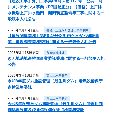
【建設工事】河川工事第R8河メ補H1-1号 公共 河
川メンテナンス事業（R7国補正分）【債務】上戸排
水機場上戸排水樋門 開閉装置整備等工事に関する一
般競争入札公告
2026年3月16日更新
長良川上流河川開発工事事務所
【建設関連業務】第R8-4号/公共 内ケ谷ダム建設事
業 環境調査業務委託に関する一般競争入札公告
2026年3月13日更新
農産物流通課
ぎふ地消地産推進事業委託業務に関する一般競争入札
公告
2026年3月13日更新
高山土木事務所
令和8年度ダム施設管理（丹生川ダム）電気設備保守
点検業務委託
2026年3月13日更新
高山土木事務所
令和8年度県単ダム施設管理（丹生川ダム）管理用制
御処理設備及び通信設備保守点検業務委託