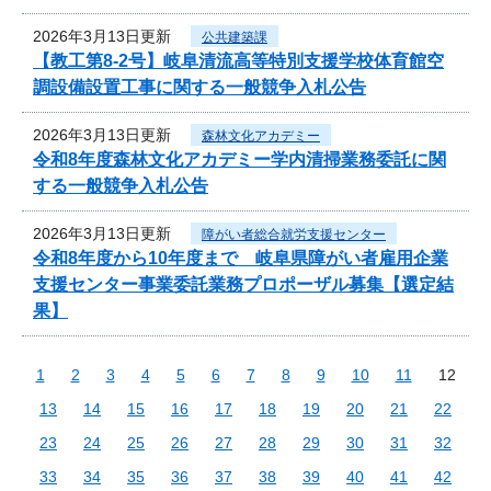
2026年3月13日更新
公共建築課
【教工第8-2号】岐阜清流高等特別支援学校体育館空
調設備設置工事に関する一般競争入札公告
2026年3月13日更新
森林文化アカデミー
令和8年度森林文化アカデミー学内清掃業務委託に関
する一般競争入札公告
2026年3月13日更新
障がい者総合就労支援センター
令和8年度から10年度まで 岐阜県障がい者雇用企業
支援センター事業委託業務プロポーザル募集【選定結
果】
1
2
3
4
5
6
7
8
9
10
11
12
13
14
15
16
17
18
19
20
21
22
23
24
25
26
27
28
29
30
31
32
33
34
35
36
37
38
39
40
41
42