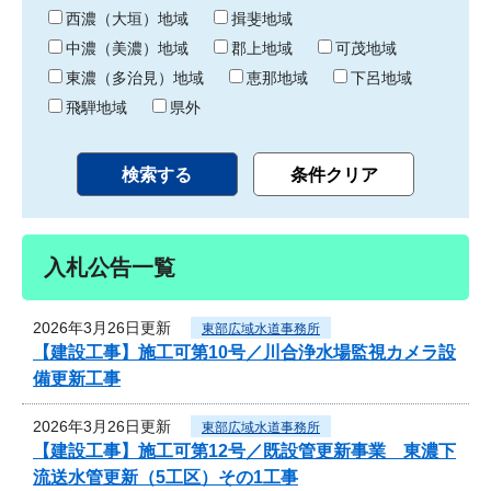
り
西濃（大垣）地域
揖斐地域
中濃（美濃）地域
郡上地域
可茂地域
東濃（多治見）地域
恵那地域
下呂地域
飛騨地域
県外
入札公告一覧
2026年3月26日更新
東部広域水道事務所
【建設工事】施工可第10号／川合浄水場監視カメラ設
備更新工事
2026年3月26日更新
東部広域水道事務所
【建設工事】施工可第12号／既設管更新事業 東濃下
流送水管更新（5工区）その1工事