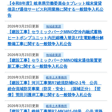
【令和8年度】岐阜県労働委員会タブレット端末賃貸
借及び通信サービス利用業務に関する一般競争入札公
告
2026年3月23日更新
地域産業課
【建設工事】セラミックパークMINO空冷内融式蓄熱
ヒートポンプユニット内圧縮機入替及び主電動機分解
整備工事に関する一般競争入札公告
2026年3月23日更新
地域産業課
【建設工事】セラミックパークMINO端末通信装置更
新工事に関する一般競争入札公告
2026年3月23日更新
岐阜土木事務所
【建設工事】河川工事第R7総流防補H2-1号 公共
総合流域防災事業（防災・安全） （国補正分）【翌
債】荒田川護岸工事に関する一般競争入札公告
2026年3月23日更新
岐阜土木事務所
【建設工事】維持工事第R7-MKH01-08号 公共 道路