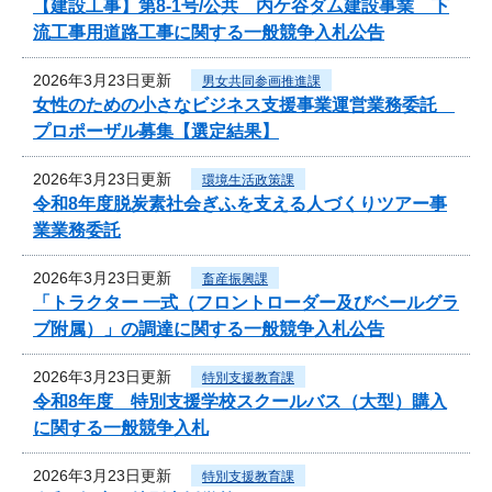
【建設工事】第8-1号/公共 内ケ谷ダム建設事業 下
流工事用道路工事に関する一般競争入札公告
2026年3月23日更新
男女共同参画推進課
女性のための小さなビジネス支援事業運営業務委託
プロポーザル募集【選定結果】
2026年3月23日更新
環境生活政策課
令和8年度脱炭素社会ぎふを支える人づくりツアー事
業業務委託
2026年3月23日更新
畜産振興課
「トラクター 一式（フロントローダー及びベールグラ
ブ附属）」の調達に関する一般競争入札公告
2026年3月23日更新
特別支援教育課
令和8年度 特別支援学校スクールバス（大型）購入
に関する一般競争入札
2026年3月23日更新
特別支援教育課