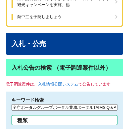
観光キャンペーンを実施」他
熱中症を予防しましょう
本
文
入札・公売
入札公告の検索 （電子調達案件以外）
電子調達案件は、
入札情報公開システム
で公告しています
キーワード検索
検
索
す
種類
る