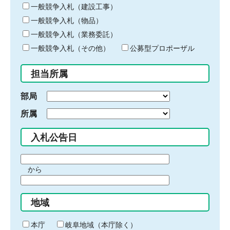
キ
一般競争入札（建設工事）
ー
一般競争入札（物品）
ワ
一般競争入札（業務委託）
ー
ド
一般競争入札（その他）
公募型プロポーザル
を
入
担当所属
力
部局
所属
入札公告日
期
から
間
期
の
間
始
地域
の
ま
終
り
わ
本庁
岐阜地域（本庁除く）