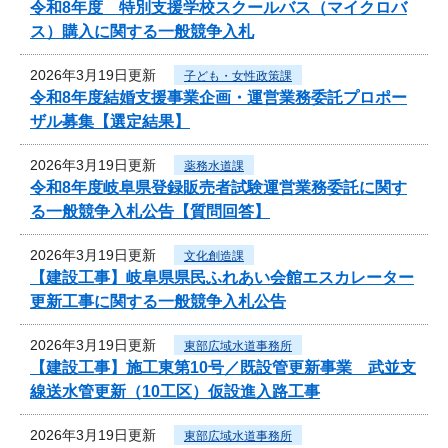
令和8年度 特別支援学校スクールバス（マイクロバ
ス）購入に関する一般競争入札
2026年3月19日更新
子ども・女性政策課
令和8年度結婚支援事業企画・運営業務委託プロポー
ザル募集【選定結果】
2026年3月19日更新
薬務水道課
令和8年度岐阜県登録販売者試験運営業務委託に関す
る一般競争入札公告【質問回答】
2026年3月19日更新
文化創造課
【建設工事】岐阜県県民ふれあい会館エスカレーター
更新工事に関する一般競争入札公告
2026年3月19日更新
東部広域水道事務所
【建設工事】施工東第10号／既設管更新事業 武並支
線送水管更新（10工区）仮設進入路工事
2026年3月19日更新
東部広域水道事務所