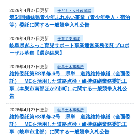
2026年4月27日更新
子ども・女性政策課
第54回姉妹県青少年ふれあい事業（青少年受入・宿泊
等）委託に関する一般競争入札公告
2026年4月27日更新
子育て支援課
岐阜県ぎふっこ育児サポート事業運営業務委託プロポ
ーザル募集【選定結果】
2026年4月27日更新
岐阜土木事務所
維持委託第R8単修-6号 県単 道路維持修繕（全面委
託） MEを活用した道路点検・維持修繕業務委託工
事（本巣市南部ほか2市町）に関する一般競争入札公
告
2026年4月27日更新
岐阜土木事務所
維持委託第R8単修-2号 県単 道路維持修繕（全面委
託） MEを活用した道路点検・維持修繕業務委託工
事（岐阜市北部）に関する一般競争入札公告