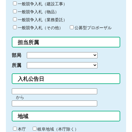
キ
一般競争入札（建設工事）
ー
一般競争入札（物品）
ワ
一般競争入札（業務委託）
ー
ド
一般競争入札（その他）
公募型プロポーザル
を
入
担当所属
力
部局
所属
入札公告日
期
から
間
期
の
間
始
地域
の
ま
終
り
わ
本庁
岐阜地域（本庁除く）