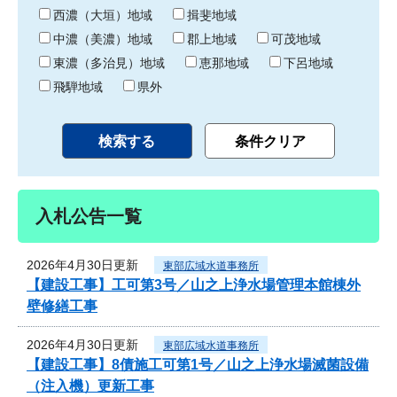
り
西濃（大垣）地域
揖斐地域
中濃（美濃）地域
郡上地域
可茂地域
東濃（多治見）地域
恵那地域
下呂地域
飛騨地域
県外
入札公告一覧
2026年4月30日更新
東部広域水道事務所
【建設工事】工可第3号／山之上浄水場管理本館棟外
壁修繕工事
2026年4月30日更新
東部広域水道事務所
【建設工事】8債施工可第1号／山之上浄水場滅菌設備
（注入機）更新工事