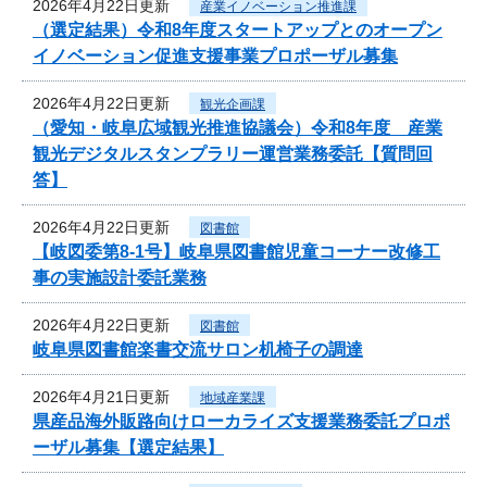
2026年4月22日更新
産業イノベーション推進課
（選定結果）令和8年度スタートアップとのオープン
イノベーション促進支援事業プロポーザル募集
2026年4月22日更新
観光企画課
（愛知・岐阜広域観光推進協議会）令和8年度 産業
観光デジタルスタンプラリー運営業務委託【質問回
答】
2026年4月22日更新
図書館
【岐図委第8-1号】岐阜県図書館児童コーナー改修工
事の実施設計委託業務
2026年4月22日更新
図書館
岐阜県図書館楽書交流サロン机椅子の調達
2026年4月21日更新
地域産業課
県産品海外販路向けローカライズ支援業務委託プロポ
ーザル募集【選定結果】