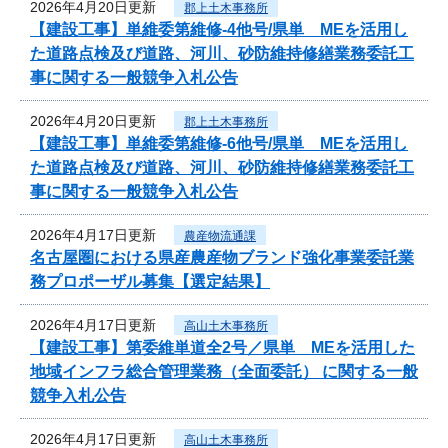
2026年4月20日更新
郡上土木事務所
【建設工事】単維委第維修‐4他号/県単 MEを活用し
た道路点検及び道路、河川、砂防維持修繕業務委託工
事に関する一般競争入札公告
2026年4月20日更新
郡上土木事務所
【建設工事】単維委第維修‐6他号/県単 MEを活用し
た道路点検及び道路、河川、砂防維持修繕業務委託工
事に関する一般競争入札公告
2026年4月17日更新
農産物流通課
名古屋圏における県産農産物ブランド強化事業委託業
務プロポーザル募集【選定結果】
2026年4月17日更新
高山土木事務所
【建設工事】第委維単道全2号／県単 MEを活用した
地域インフラ総合管理業務（全面委託） に関する一般
競争入札公告
2026年4月17日更新
高山土木事務所