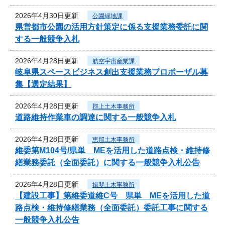
2026年4月30日更新
公園緑地課
県営都市公園の活用方針策定に係る支援業務委託に関
する一般競争入札
2026年4月28日更新
航空宇宙産業課
岐阜県スペースビジネス創出支援業務プロポーザル募
集【選定結果】
2026年4月28日更新
郡上土木事務所
道路維持作業車の調達に関する一般競争入札
2026年4月28日更新
恵那土木事務所
維委第M104号/県単 MEを活用した道路点検・維持修
繕業務委託（全面委託）に関する一般競争入札公告
2026年4月28日更新
揖斐土木事務所
【建設工事】第維委道維C号 県単 MEを活用した道
路点検・維持修繕業務（全面委託）委託工事に関する
一般競争入札公告