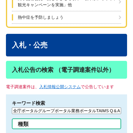
観光キャンペーンを実施」他
熱中症を予防しましょう
本
文
入札・公売
入札公告の検索 （電子調達案件以外）
電子調達案件は、
入札情報公開システム
で公告しています
キーワード検索
検
索
す
種類
る