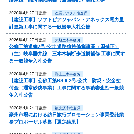
2026年4月27日更新
産業デジタル推進課
【建設工事】ソフトピアジャパン・アネックス電力量
計更新工事に関する一般競争入札公告
2026年4月27日更新
大垣土木事務所
公維工第道維2号 公共 道路維持修繕事業（国補正）
（主）岐阜垂井線 三本木横断歩道橋補修 工事に関す
る一般競争入札公告
2026年4月27日更新
郡上土木事務所
【建設工事】公砂工第R8-6-2号/公共 防災・安全交
付金（通常砂防事業）工事に関する事後審査型一般競
争入札公告
2026年4月24日更新
観光誘客推進課
豪州市場における訪日旅行プロモーション事業委託業
務プロポーザル募集【選定結果】