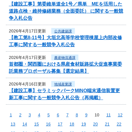
【建設工事】第委維単道全1号／県単 MEを活用した
道路点検・維持修繕業務（全面委託） に関する一般競
争入札公告
2026年4月17日更新
公共建築課
【教工第8-11号】大垣北高等学校管理棟屋上内部改修
工事に関する一般競争入札公告
2026年4月17日更新
農産物流通課
首都圏・関西圏における県産食材販路拡大促進事業委
託業務プロポーザル募集【選定結果】
2026年4月16日更新
地域産業課
【建設工事】セラミックパークMINO端末通信装置更
新工事に関する一般競争入札公告（再掲載）
1
2
3
4
5
6
7
8
9
10
11
12
13
14
15
16
17
18
19
20
21
22