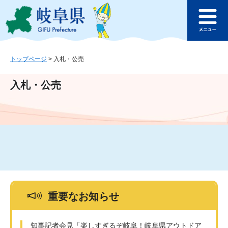
ペ
メ
このページの本文へ
ー
ニ
メ
ジ
ュ
ニ
の
ー
ュ
先
を
ー
頭
飛
トップページ
>
入札・公売
で
ば
す
し
入札・公売
。
て
本
文
へ
重要なお知らせ
知事記者会見「楽しすぎるぞ岐阜！岐阜県アウトドア