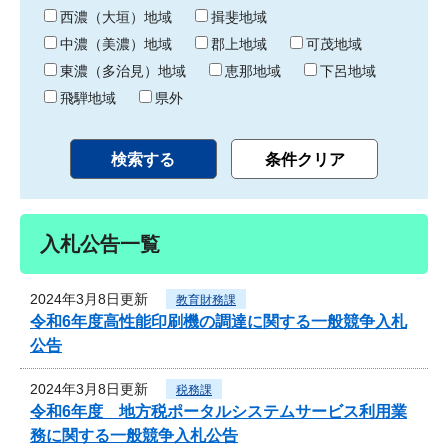
り
西濃（大垣）地域
揖斐地域
中濃（美濃）地域
郡上地域
可茂地域
東濃（多治見）地域
恵那地域
下呂地域
飛騨地域
県外
入札公告一覧
2024年3月8日更新
教育財務課
令和6年度高性能印刷機の調達に関する一般競争入札
公告
2024年3月8日更新
税務課
令和6年度 地方税ポータルシステムサービス利用業
務に関する一般競争入札公告