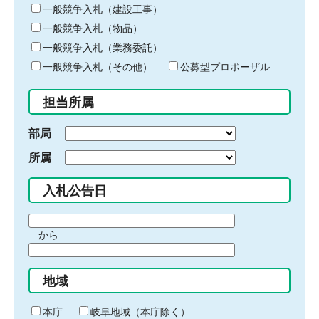
キ
一般競争入札（建設工事）
ー
一般競争入札（物品）
ワ
一般競争入札（業務委託）
ー
ド
一般競争入札（その他）
公募型プロポーザル
を
入
担当所属
力
部局
所属
入札公告日
期
から
間
期
の
間
始
地域
の
ま
終
り
わ
本庁
岐阜地域（本庁除く）