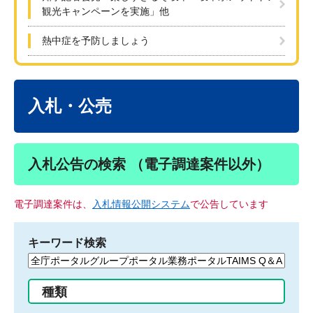
観光キャンペーンを実施」他
熱中症を予防しましょう
本
文
入札・公売
入札公告の検索 （電子調達案件以外）
電子調達案件は、
入札情報公開システム
で公告しています
キーワード検索
検
索
す
種類
る