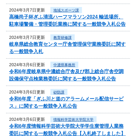
2024年3月7日更新
地域スポーツ課
高橋尚子杯ぎふ清流ハーフマラソン2024 輸送場所、
駐車場警備・管理委託業務に関する一般競争入札公告
2024年3月7日更新
教育研修課
岐阜県総合教育センター庁舎管理保守業務委託に関す
る一般競争入札
2024年3月6日更新
中濃県事務所
令和6年度岐阜県中濃総合庁舎及び郡上総合庁舎空調
設備保守点検業務委託に関する一般競争入札公告
2024年3月6日更新
砂防課
令和6年度「ぎふ川と道のアラームメール配信サービ
ス」に関する一般競争入札公告
2024年3月6日更新
情報科学芸術大学院大学
令和6年度情報科学芸術大学院大学学生寮管理人業務
委託に関する一般競争入札公告【入札終了しました】