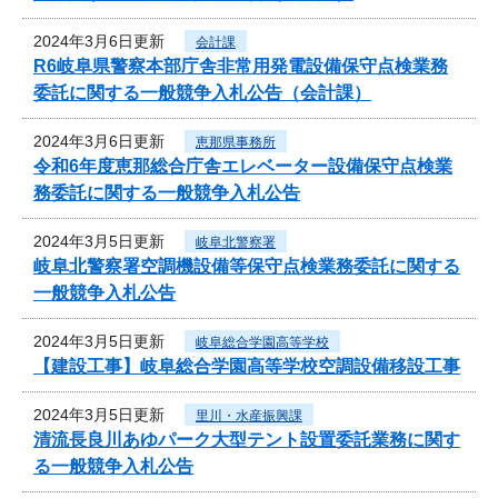
2024年3月6日更新
会計課
R6岐阜県警察本部庁舎非常用発電設備保守点検業務
委託に関する一般競争入札公告（会計課）
2024年3月6日更新
恵那県事務所
令和6年度恵那総合庁舎エレベーター設備保守点検業
務委託に関する一般競争入札公告
2024年3月5日更新
岐阜北警察署
岐阜北警察署空調機設備等保守点検業務委託に関する
一般競争入札公告
2024年3月5日更新
岐阜総合学園高等学校
【建設工事】岐阜総合学園高等学校空調設備移設工事
2024年3月5日更新
里川・水産振興課
清流長良川あゆパーク大型テント設置委託業務に関す
る一般競争入札公告