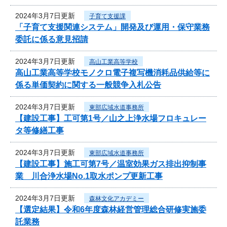
2024年3月7日更新
子育て支援課
「子育て支援関連システム」開発及び運用・保守業務
委託に係る意見招請
2024年3月7日更新
高山工業高等学校
高山工業高等学校モノクロ電子複写機消耗品供給等に
係る単価契約に関する一般競争入札公告
2024年3月7日更新
東部広域水道事務所
【建設工事】工可第1号／山之上浄水場フロキュレー
タ等修繕工事
2024年3月7日更新
東部広域水道事務所
【建設工事】施工可第7号／温室効果ガス排出抑制事
業 川合浄水場No.1取水ポンプ更新工事
2024年3月7日更新
森林文化アカデミー
【選定結果】令和6年度森林経営管理総合研修実施委
託業務