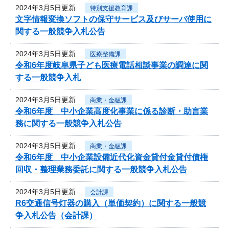
2024年3月5日更新
特別支援教育課
文字情報変換ソフトの保守サービス及びサーバ使用に
関する一般競争入札公告
2024年3月5日更新
医療整備課
令和6年度岐阜県子ども医療電話相談事業の調達に関
する一般競争入札
2024年3月5日更新
商業・金融課
令和6年度 中小企業高度化事業に係る診断・助言業
務に関する一般競争入札公告
2024年3月5日更新
商業・金融課
令和6年度 中小企業設備近代化資金貸付金貸付債権
回収・整理業務委託に関する一般競争入札公告
2024年3月5日更新
会計課
R6交通信号灯器の購入（単価契約）に関する一般競
争入札公告（会計課）