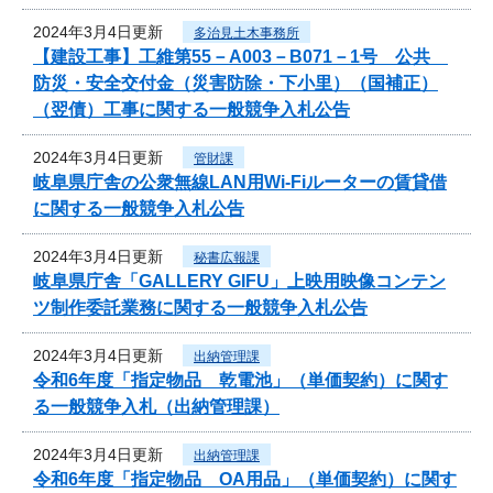
2024年3月4日更新
多治見土木事務所
【建設工事】工維第55－A003－B071－1号 公共
防災・安全交付金（災害防除・下小里）（国補正）
（翌債）工事に関する一般競争入札公告
2024年3月4日更新
管財課
岐阜県庁舎の公衆無線LAN用Wi-Fiルーターの賃貸借
に関する一般競争入札公告
2024年3月4日更新
秘書広報課
岐阜県庁舎「GALLERY GIFU」上映用映像コンテン
ツ制作委託業務に関する一般競争入札公告
2024年3月4日更新
出納管理課
令和6年度「指定物品 乾電池」（単価契約）に関す
る一般競争入札（出納管理課）
2024年3月4日更新
出納管理課
令和6年度「指定物品 OA用品」（単価契約）に関す