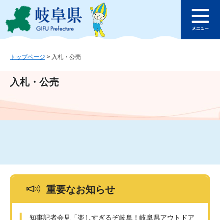
ペ
メ
このページの本文へ
ー
ニ
メ
ジ
ュ
ニ
の
ー
ュ
先
を
ー
頭
飛
トップページ
>
入札・公売
で
ば
す
し
入札・公売
。
て
本
文
へ
重要なお知らせ
知事記者会見「楽しすぎるぞ岐阜！岐阜県アウトドア