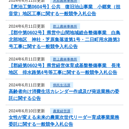
2024年6月11日更新
恵那農林事務所
【恵治工第0604号】公共 復旧治山事業 小郷東（担
音堂）地区工事に関する一般競争入札公告
2024年6月11日更新
郡上農林事務所
【郡中第0602号】県営中山間地域総合整備事業 白鳥
北部地区 神社・芝原集落道第1号・二日町用水路第3
号工事に関する一般競争入札公告
2024年6月11日更新
郡上農林事務所
【郡経第0602号】県営経営体育成基盤整備事業 長滝
地区 排水路第4号等工事に関する一般競争入札公告
2024年6月11日更新
県民生活課
高齢者向け消費生活カレンダー作成及び発送業務の委
託に関する公告
2024年6月10日更新
農業経営課
女性が変える未来の農業次世代リーダー育成事業業務
委託に関する一般競争入札公告