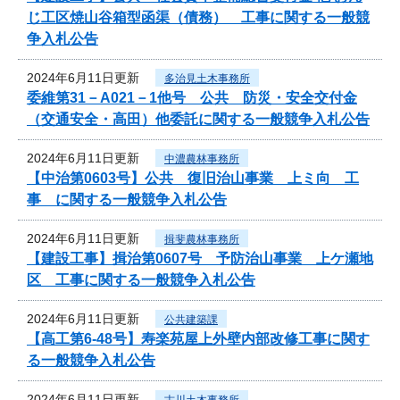
じ工区焼山谷箱型函渠（債務） 工事に関する一般競
争入札公告
2024年6月11日更新
多治見土木事務所
委維第31－A021－1他号 公共 防災・安全交付金
（交通安全・高田）他委託に関する一般競争入札公告
2024年6月11日更新
中濃農林事務所
【中治第0603号】公共 復旧治山事業 上ミ向 工
事 に関する一般競争入札公告
2024年6月11日更新
揖斐農林事務所
【建設工事】揖治第0607号 予防治山事業 上ケ瀬地
区 工事に関する一般競争入札公告
2024年6月11日更新
公共建築課
【高工第6-48号】寿楽苑屋上外壁内部改修工事に関す
る一般競争入札公告
2024年6月11日更新
古川土木事務所