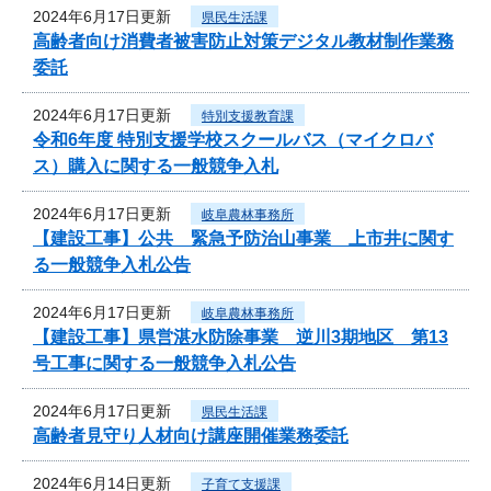
2024年6月17日更新
県民生活課
高齢者向け消費者被害防止対策デジタル教材制作業務
委託
2024年6月17日更新
特別支援教育課
令和6年度 特別支援学校スクールバス（マイクロバ
ス）購入に関する一般競争入札
2024年6月17日更新
岐阜農林事務所
【建設工事】公共 緊急予防治山事業 上市井に関す
る一般競争入札公告
2024年6月17日更新
岐阜農林事務所
【建設工事】県営湛水防除事業 逆川3期地区 第13
号工事に関する一般競争入札公告
2024年6月17日更新
県民生活課
高齢者見守り人材向け講座開催業務委託
2024年6月14日更新
子育て支援課