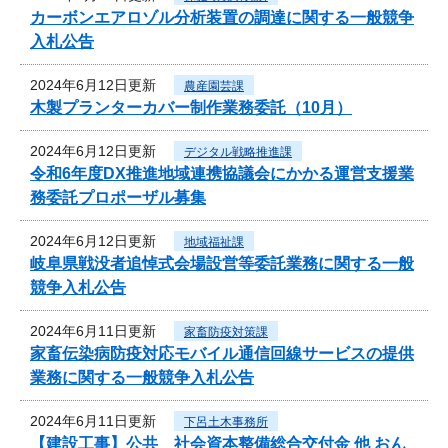
カーボンエアロゾル分析装置の調達に関する一般競争
入札公告
2024年6月12日更新
農産園芸課
木製プランターカバー制作業務委託（10月）
2024年6月12日更新
デジタル戦略推進課
令和6年度DX推進地域連携協議会にかかる運営支援業
務委託プロポーザル募集
2024年6月12日更新
地域福祉課
岐阜県戦没者追悼式会場設営等委託業務に関する一般
競争入札公告
2024年6月11日更新
家畜防疫対策課
家畜伝染病防疫対応モバイル通信回線サービスの提供
業務に関する一般競争入札公告
2024年6月11日更新
下呂土木事務所
【建設工事】公共 社会資本整備総合交付金 他 おん