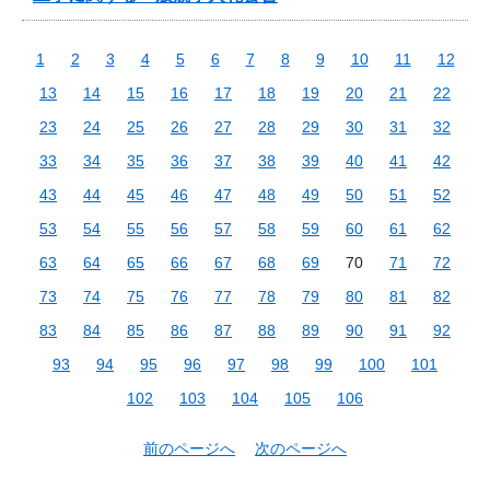
1
2
3
4
5
6
7
8
9
10
11
12
13
14
15
16
17
18
19
20
21
22
23
24
25
26
27
28
29
30
31
32
33
34
35
36
37
38
39
40
41
42
43
44
45
46
47
48
49
50
51
52
53
54
55
56
57
58
59
60
61
62
63
64
65
66
67
68
69
70
71
72
73
74
75
76
77
78
79
80
81
82
83
84
85
86
87
88
89
90
91
92
93
94
95
96
97
98
99
100
101
102
103
104
105
106
前のページへ
次のページへ