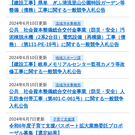
【建設工事】県単 ぎふ清流里山公園特設ガーデン等
整備（債務）工事に関する一般競争入札公告
2024年6月10日更新
流域浄水事務所
公共 社会資本整備総合交付金事業（防災・安全）汚
泥棟脱水機（2系2台目）電気設備（再構築）工事（債
務）（第111-PE-19号）に関する一般競争入札公告
2024年6月10日更新
地域スポーツ課
【建設工事】岐阜メモリアルセンター監視カメラ等改
修工事に関する一般競争入札公告
2024年6月10日更新
流域浄水事務所
公共 社会資本整備総合交付金事業（防災・安全）人
孔防食付帯工事（第401-C-061号）に関する一般競争
入札公告
2024年6月7日更新
子育て支援課
令和6年度子育て支援パスポート拡大業務委託プロポ
ーザル募集【選定結果】