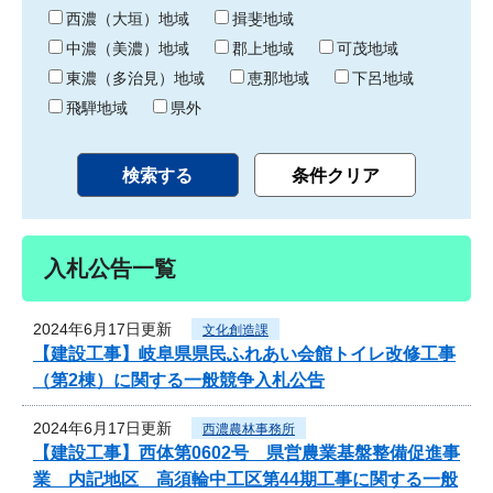
り
西濃（大垣）地域
揖斐地域
中濃（美濃）地域
郡上地域
可茂地域
東濃（多治見）地域
恵那地域
下呂地域
飛騨地域
県外
入札公告一覧
2024年6月17日更新
文化創造課
【建設工事】岐阜県県民ふれあい会館トイレ改修工事
（第2棟）に関する一般競争入札公告
2024年6月17日更新
西濃農林事務所
【建設工事】西体第0602号 県営農業基盤整備促進事
業 内記地区 高須輪中工区第44期工事に関する一般