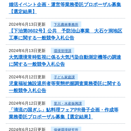
婚活イベント企画・運営等業務委託プロポーザル募集
【選定結果】
2024年6月13日更新
下呂農林事務所
【下治第0602号】公共 予防治山事業 大石ケ洞地区
工事に関する一般競争入札公告
2024年6月13日更新
環境管理課
大気環境常時監視に係る大気汚染自動測定機等の調達
に関する一般競争入札公告
2024年6月12日更新
子ども家庭課
児童福祉施設退所者等実態把握調査業務委託に関する
一般競争入札公告
2024年6月12日更新
里川・水産振興課
「清流の国ぎふ」鮎料理フェアPR冊子企画・作成等
業務委託プロポーザル募集【選定結果】
2024年6月12日更新
保健環境研究所