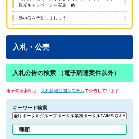
観光キャンペーンを実施」他
熱中症を予防しましょう
本
文
入札・公売
入札公告の検索 （電子調達案件以外）
電子調達案件は、
入札情報公開システム
で公告しています
キーワード検索
検
索
す
種類
る