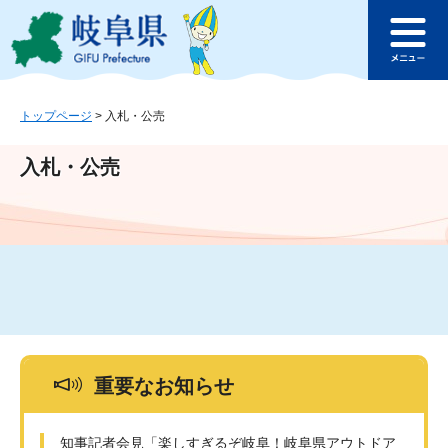
ペ
メ
このページの本文へ
ー
ニ
メ
ジ
ュ
ニ
の
ー
ュ
先
を
ー
頭
飛
トップページ
>
入札・公売
で
ば
す
し
入札・公売
。
て
本
文
へ
重要なお知らせ
知事記者会見「楽しすぎるぞ岐阜！岐阜県アウトドア