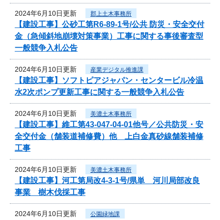
2024年6月10日更新
郡上土木事務所
【建設工事】公砂工第R6-89-1号/公共 防災・安全交付
金（急傾斜地崩壊対策事業）工事に関する事後審査型
一般競争入札公告
2024年6月10日更新
産業デジタル推進課
【建設工事】ソフトピアジャパン・センタービル冷温
水2次ポンプ更新工事に関する一般競争入札公告
2024年6月10日更新
美濃土木事務所
【建設工事】維工第43-047-04-01他号／公共防災・安
全交付金（舗装道補修費）他 上白金真砂線舗装補修
工事
2024年6月10日更新
美濃土木事務所
【建設工事】河工第局改4-3-1号/県単 河川局部改良
事業 樹木伐採工事
2024年6月10日更新
公園緑地課