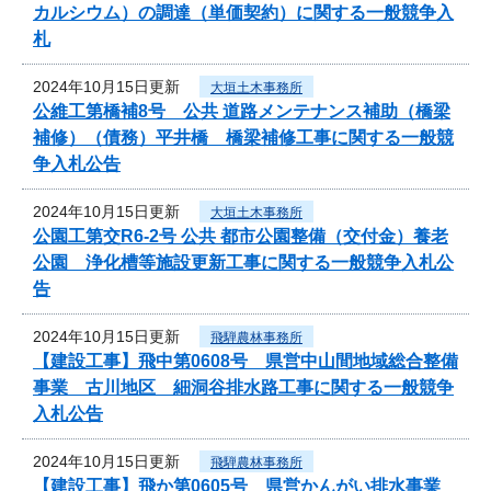
カルシウム）の調達（単価契約）に関する一般競争入
札
2024年10月15日更新
大垣土木事務所
公維工第橋補8号 公共 道路メンテナンス補助（橋梁
補修）（債務）平井橋 橋梁補修工事に関する一般競
争入札公告
2024年10月15日更新
大垣土木事務所
公園工第交R6-2号 公共 都市公園整備（交付金）養老
公園 浄化槽等施設更新工事に関する一般競争入札公
告
2024年10月15日更新
飛騨農林事務所
【建設工事】飛中第0608号 県営中山間地域総合整備
事業 古川地区 細洞谷排水路工事に関する一般競争
入札公告
2024年10月15日更新
飛騨農林事務所
【建設工事】飛か第0605号 県営かんがい排水事業