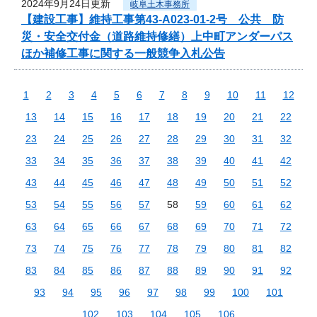
2024年9月24日更新
岐阜土木事務所
【建設工事】維持工事第43-A023-01-2号 公共 防
災・安全交付金（道路維持修繕）上中町アンダーパス
ほか補修工事に関する一般競争入札公告
1
2
3
4
5
6
7
8
9
10
11
12
13
14
15
16
17
18
19
20
21
22
23
24
25
26
27
28
29
30
31
32
33
34
35
36
37
38
39
40
41
42
43
44
45
46
47
48
49
50
51
52
53
54
55
56
57
58
59
60
61
62
63
64
65
66
67
68
69
70
71
72
73
74
75
76
77
78
79
80
81
82
83
84
85
86
87
88
89
90
91
92
93
94
95
96
97
98
99
100
101
102
103
104
105
106