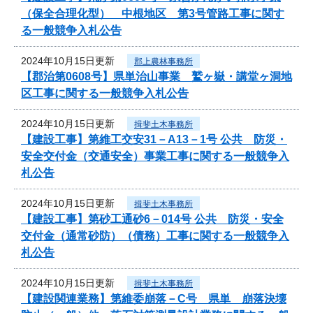
（保全合理化型） 中根地区 第3号管路工事に関す
る一般競争入札公告
2024年10月15日更新
郡上農林事務所
【郡治第0608号】県単治山事業 鷲ヶ嶽・講堂ヶ洞地
区工事に関する一般競争入札公告
2024年10月15日更新
揖斐土木事務所
【建設工事】第維工交安31－A13－1号 公共 防災・
安全交付金（交通安全）事業工事に関する一般競争入
札公告
2024年10月15日更新
揖斐土木事務所
【建設工事】第砂工通砂6－014号 公共 防災・安全
交付金（通常砂防）（債務）工事に関する一般競争入
札公告
2024年10月15日更新
揖斐土木事務所
【建設関連業務】第維委崩落－C号 県単 崩落決壊