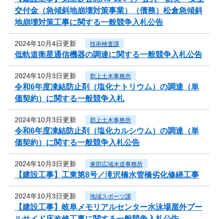
交付金（急傾斜地崩壊対策事業）（債務）松倉急傾斜
地崩壊対策工事に関する一般競争入札公告
2024年10月4日更新
技術検査課
低軌道衛星通信機器の調達に関する一般競争入札公告
2024年10月3日更新
郡上土木事務所
令和6年度凍結防止剤（塩化ナトリウム）の調達（単
価契約）に関する一般競争入札
2024年10月3日更新
郡上土木事務所
令和6年度凍結防止剤（塩化カルシウム）の調達（単
価契約）に関する一般競争入札公告
2024年10月3日更新
東部広域水道事務所
【建設工事】工東第8号／滝沢橋水管橋劣化修繕工事
2024年10月3日更新
地域スポーツ課
【建設工事】岐阜メモリアルセンター水泳場屋外プー
ルサイド床改修工事に関する一般競争入札公告