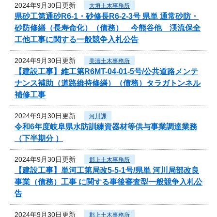
2024年9月30日更新
大垣土木事務所
県砂工第通砂R6-1・砂修長R6-2-3号 県単 通常砂防・
砂防修繕（長寿命化）（債務） 今熊谷他 渓流保全
工他工事に関する一般競争入札公告
2024年9月30日更新
美濃土木事務所
【建設工事】維工第R6MT-04-01-5号/公共道路メンテ
ナンス補助（道路維持修繕）（債務）タラガトンネル
補修工事
2024年9月30日更新
河川課
令和6年度岐阜県水防訓練資器材等供与事業調達業務
（下半期分 ）
2024年9月30日更新
郡上土木事務所
【建設工事】単河工第局改5-5-1号/県単 河川局部改良
事業（債務）工事 に関する事後審査型一般競争入札公
告
2024年9月30日更新
郡上土木事務所