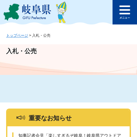
ペ
メ
このページの本文へ
ー
ニ
メ
ジ
ュ
ニ
の
ー
ュ
先
を
ー
頭
飛
トップページ
>
入札・公売
で
ば
す
し
入札・公売
。
て
本
文
へ
重要なお知らせ
知事記者会見「楽しすぎるぞ岐阜！岐阜県アウトドア