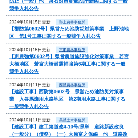
防止（一般）他 落石対策測量設計業務に関する一般
競争入札公告
2024年10月15日更新
郡上農林事務所
【郡防第0602号】県営ため池防災対策事業 上野池地
区 第1号工事に関する一般競争入札公告
2024年10月15日更新
恵那農林事務所
【恵農強第0602号】県営農道施設強化対策事業 若宮
大橋地区 若宮大橋耐震補強第6期工事に関する一般
競争入札公告
2024年10月11日更新
西濃農林事務所
【建設工事】西防第0602号 県営ため池防災対策事
業 入谷馬瀬用水路地区 第2期用水路工事に関する
一般競争入札公告
2024年10月11日更新
美濃土木事務所
【建設工事】建工第道改4-10号/県単 道路新設改良
（一般分）（債務）（一）大原富之保線 他 道路改