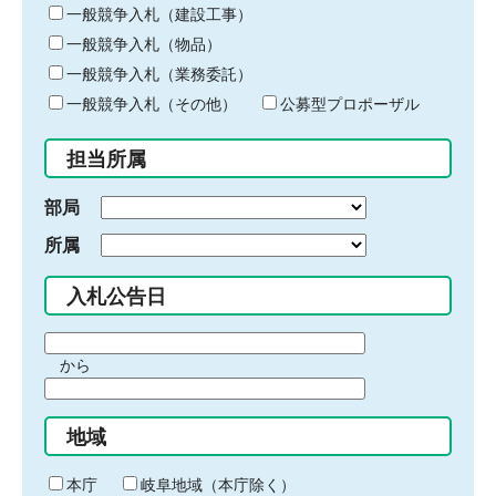
キ
一般競争入札（建設工事）
ー
一般競争入札（物品）
ワ
一般競争入札（業務委託）
ー
ド
一般競争入札（その他）
公募型プロポーザル
を
入
担当所属
力
部局
所属
入札公告日
期
から
間
期
の
間
始
地域
の
ま
終
り
わ
本庁
岐阜地域（本庁除く）