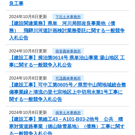
良工事
2024年10月8日更新
下呂土木事務所
【建設関連業務】県単 河川局部改良事業他（債
務） 飛騨川河道計画検討業務委託に関する一般競争
入札公告
2024年10月8日更新
揖斐農林事務所
【建設工事】揖治第0614号 県単治山事業 湯山地区 工
事に関する一般競争入札公告
2024年10月8日更新
可茂農林事務所
【建設工事】可中工第0605号／県営中山間地域総合整
備事業緑と清流の里七宗地区上中切用水第1号工事に
関する一般競争入札公告
2024年10月8日更新
揖斐土木事務所
【建設工事】第維工43－A101-B03-2他号 公共 積
寒対策道路事業（徳山除雪基地）（債務）工事に関す
る一般競争入札公告