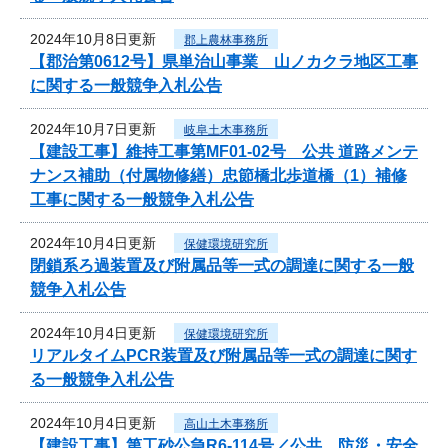
2024年10月8日更新
郡上農林事務所
【郡治第0612号】県単治山事業 山ノカクラ地区工事
に関する一般競争入札公告
2024年10月7日更新
岐阜土木事務所
【建設工事】維持工事第MF01-02号 公共 道路メンテ
ナンス補助（付属物修繕）忠節橋北歩道橋（1）補修
工事に関する一般競争入札公告
2024年10月4日更新
保健環境研究所
閉鎖系ろ過装置及び附属品等一式の調達に関する一般
競争入札公告
2024年10月4日更新
保健環境研究所
リアルタイムPCR装置及び附属品等一式の調達に関す
る一般競争入札公告
2024年10月4日更新
高山土木事務所
【建設工事】第工砂公急R6-114号／公共 防災・安全