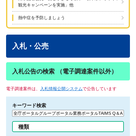
観光キャンペーンを実施」他
熱中症を予防しましょう
本
文
入札・公売
入札公告の検索 （電子調達案件以外）
電子調達案件は、
入札情報公開システム
で公告しています
キーワード検索
検
索
す
種類
る