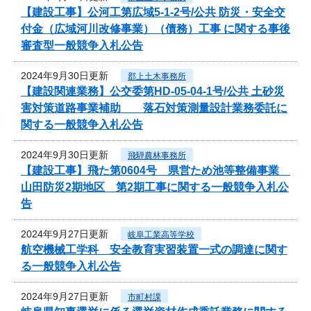
【建設工事】公河工第広域5-1-2号/公共 防災・安全交
付金（広域河川改修事業）（債務）工事 に関する事後
審査型一般競争入札公告
2024年9月30日更新
郡上土木事務所
【建設関連業務】公交委第HD-05-04-1号/公共 土砂災
害対策道路事業補助 落石対策測量設計業務委託に
関する一般競争入札公告
2024年9月30日更新
飛騨農林事務所
【建設工事】飛た第0604号 県営ため池等整備事業
山田防災2期地区 第2期工事に関する一般競争入札公
告
2024年9月27日更新
岐阜工業高等学校
航空機械工学科 安全教育実習装置一式の調達に関す
る一般競争入札公告
2024年9月27日更新
市町村課