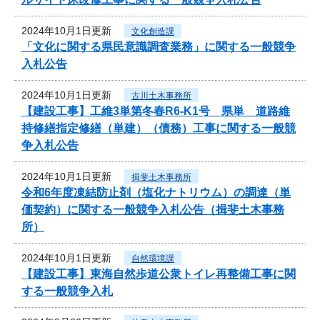
2024年10月1日更新
文化創造課
「文化に関する県民意識調査業務」に関する一般競争
入札公告
2024年10月1日更新
古川土木事務所
【建設工事】工維3単第冬春R6-K1号 県単 道路維
持修繕指定修繕（単建）（債務）工事に関する一般競
争入札公告
2024年10月1日更新
揖斐土木事務所
令和6年度凍結防止剤（塩化ナトリウム）の調達（単
価契約）に関する一般競争入札公告（揖斐土木事務
所）
2024年10月1日更新
自然環境課
【建設工事】東海自然歩道公衆トイレ再整備工事に関
する一般競争入札