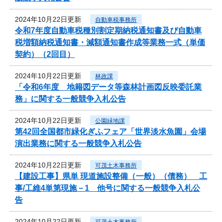
2024年10月22日更新
自動車税事務所
令和7年度自動車税種別割定期納税通知書及び自動車
税増額納税通知書・減額通知書作成等業務一式（単価
契約）（2回目）
2024年10月22日更新
林政課
「令和6年度 地籍図データ等森林計画図反映委託業
務」に関する一般競争入札公告
2024年10月22日更新
公園緑地課
第42回全国都市緑化ぎふフェア「世界淡水魚園」会場
演出業務に関する一般競争入札公告
2024年10月22日更新
可茂土木事務所
【建設工事】県単 現道施設整備（一般）（債務） 工
事/工維4単第現施－1 他号に関する一般競争入札公
告
2024年10月22日更新
可茂土木事務所