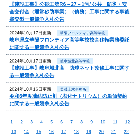
【建設工事】公砂工第R6－27－1号/ 公共 防災・安
全交付金（通常砂防事業）（債務）工事に関する事後
審査型一般競争入札公告
2024年10月17日更新
華陽フロンティア高等学校
岐阜県立華陽フロンティア高等学校校舎移転業務委託
に関する一般競争入札公告
2024年10月17日更新
岐阜城北高等学校
【建設工事】岐阜城北高 防球ネット改修工事に関す
る一般競争入札公告
2024年10月16日更新
美濃土木事務所
令和6年度凍結防止剤（塩化ナトリウム）の単価契約
に関する一般競争入札公告
1
2
3
4
5
6
7
8
9
10
11
12
13
14
15
16
17
18
19
20
21
22