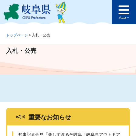
ペ
メ
このページの本文へ
ー
ニ
メ
ジ
ュ
ニ
の
ー
ュ
先
を
ー
頭
飛
トップページ
>
入札・公売
で
ば
す
し
入札・公売
。
て
本
文
へ
重要なお知らせ
知事記者会見「楽しすぎるぞ岐阜！岐阜県アウトドア