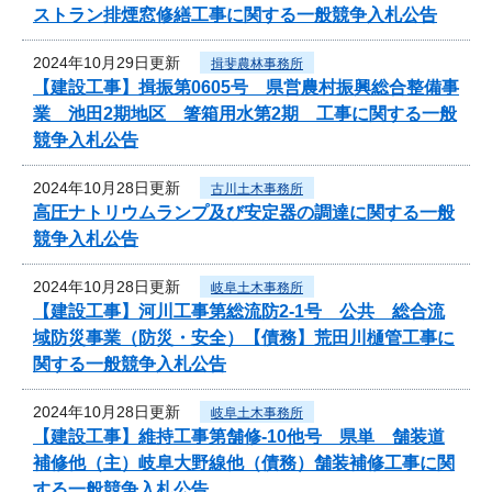
ストラン排煙窓修繕工事に関する一般競争入札公告
2024年10月29日更新
揖斐農林事務所
【建設工事】揖振第0605号 県営農村振興総合整備事
業 池田2期地区 箸箱用水第2期 工事に関する一般
競争入札公告
2024年10月28日更新
古川土木事務所
高圧ナトリウムランプ及び安定器の調達に関する一般
競争入札公告
2024年10月28日更新
岐阜土木事務所
【建設工事】河川工事第総流防2-1号 公共 総合流
域防災事業（防災・安全）【債務】荒田川樋管工事に
関する一般競争入札公告
2024年10月28日更新
岐阜土木事務所
【建設工事】維持工事第舗修-10他号 県単 舗装道
補修他（主）岐阜大野線他（債務）舗装補修工事に関
する一般競争入札公告