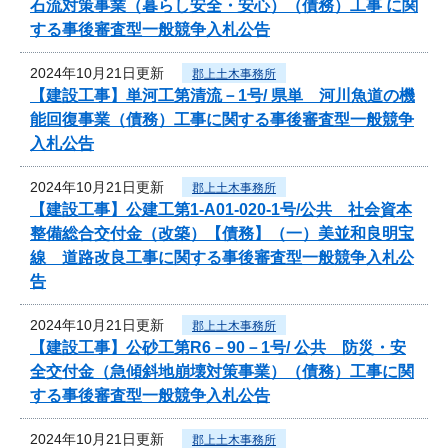
石流対策事業（暮らし安全・安心）（債務）工事 に関
する事後審査型一般競争入札公告
2024年10月21日更新
郡上土木事務所
【建設工事】単河工第清流－1号/ 県単 河川魚道の機
能回復事業（債務）工事に関する事後審査型一般競争
入札公告
2024年10月21日更新
郡上土木事務所
【建設工事】公建工第1-A01-020-1号/公共 社会資本
整備総合交付金（改築）【債務】（一）美並和良明宝
線 道路改良工事に関する事後審査型一般競争入札公
告
2024年10月21日更新
郡上土木事務所
【建設工事】公砂工第R6－90－1号/ 公共 防災・安
全交付金（急傾斜地崩壊対策事業）（債務）工事に関
する事後審査型一般競争入札公告
2024年10月21日更新
郡上土木事務所