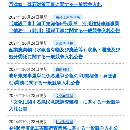
百津線）落石対策工事に関する一般競争入札
2024年10月24日更新
恵那土木事務所
【建設工事】河工第河修5号/県単 河川維持修繕事業
（債務）（前川）護岸工事に関する一般競争入札公告
2024年10月24日更新
関高等学校
産業廃棄物（水銀含有物及び廃液等）収集・運搬及び
処分委託に関する一般競争入札公告
2024年10月24日更新
市町村課
岐阜県知事選挙に係る選挙公報の印刷(梱包・発送含
む)業務に関する一般競争入札公告
2024年10月23日更新
文化創造課
「文化に関する県民意識調査業務」に関する一般競争
入札公告
2024年10月23日更新
技術検査課
令和6年度施工実態調査業務に関する一般競争入札公