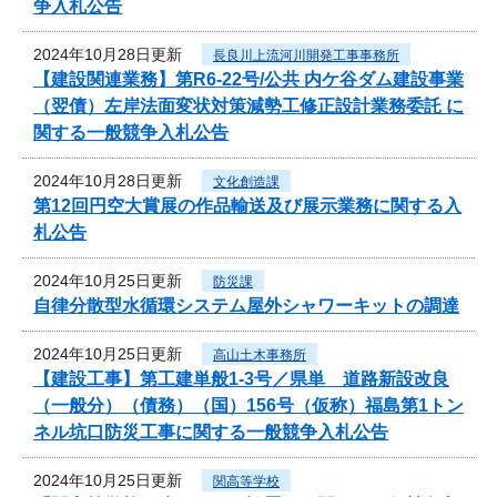
争入札公告
2024年10月28日更新
長良川上流河川開発工事事務所
【建設関連業務】第R6-22号/公共 内ケ谷ダム建設事業
（翌債）左岸法面変状対策減勢工修正設計業務委託 に
関する一般競争入札公告
2024年10月28日更新
文化創造課
第12回円空大賞展の作品輸送及び展示業務に関する入
札公告
2024年10月25日更新
防災課
自律分散型水循環システム屋外シャワーキットの調達
2024年10月25日更新
高山土木事務所
【建設工事】第工建単般1-3号／県単 道路新設改良
（一般分）（債務）（国）156号（仮称）福島第1トン
ネル坑口防災工事に関する一般競争入札公告
2024年10月25日更新
関高等学校