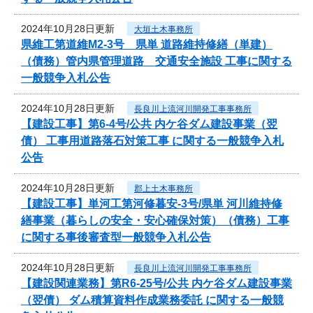
2024年10月28日更新
大垣土木事務所
県維工第道維M2-3号 県単 道路維持修繕（単建）
（債務）管内県管理道路 交通安全施設 工事に関する
一般競争入札公告
2024年10月28日更新
長良川上流河川開発工事事務所
【建設工事】第6-4号/公共 内ケ谷ダム建設事業（翌
債） 工事用道路落石対策工事 に関する一般競争入札
公告
2024年10月28日更新
郡上土木事務所
【建設工事】単河工第河修暮安-3号/県単 河川維持修
繕事業（暮らしの安全・安心確保対策）（債務）工事
に関する事後審査型一般競争入札公告
2024年10月28日更新
長良川上流河川開発工事事務所
【建設関連業務】第R6-25号/公共 内ケ谷ダム建設事業
（翌債） ダム積算資料作成業務委託 に関する一般競