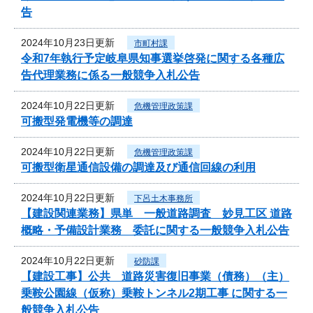
告
2024年10月23日更新
市町村課
令和7年執行予定岐阜県知事選挙啓発に関する各種広
告代理業務に係る一般競争入札公告
2024年10月22日更新
危機管理政策課
可搬型発電機等の調達
2024年10月22日更新
危機管理政策課
可搬型衛星通信設備の調達及び通信回線の利用
2024年10月22日更新
下呂土木事務所
【建設関連業務】県単 一般道路調査 妙見工区 道路
概略・予備設計業務 委託に関する一般競争入札公告
2024年10月22日更新
砂防課
【建設工事】公共 道路災害復旧事業（債務）（主）
乗鞍公園線（仮称）乗鞍トンネル2期工事 に関する一
般競争入札公告