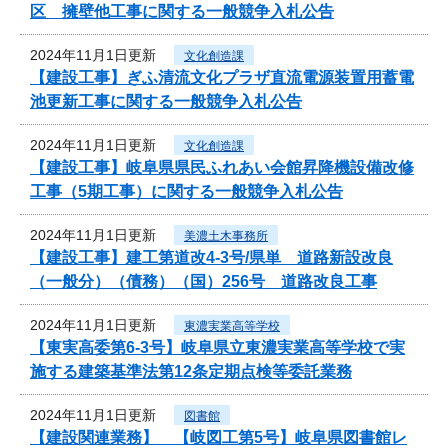
区 擁壁他工事に関する一般競争入札公告
2024年11月1日更新
文化創造課
【建設工事】ぎふ清流文化プラザ直流電源装置用蓄電
池更新工事に関する一般競争入札公告
2024年11月1日更新
文化創造課
【建設工事】岐阜県県民ふれあい会館昇降機設備改修
工事（5期工事）に関する一般競争入札公告
2024年11月1日更新
美濃土木事務所
【建設工事】建工第道改4-3号/県単 道路新設改良
（一般分）（債務）（国）256号 道路改良工事
2024年11月1日更新
東濃実業高等学校
【東実高委第6-3号】岐阜県立東濃実業高等学校で実
施する建築基準法第12条定期点検等委託業務
2024年11月1日更新
図書館
【建設関連業務】 【岐図工第5号】岐阜県図書館レ