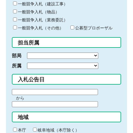
キ
一般競争入札（建設工事）
ー
一般競争入札（物品）
ワ
一般競争入札（業務委託）
ー
ド
一般競争入札（その他）
公募型プロポーザル
を
入
担当所属
力
部局
所属
入札公告日
期
から
間
期
の
間
始
地域
の
ま
終
り
わ
本庁
岐阜地域（本庁除く）