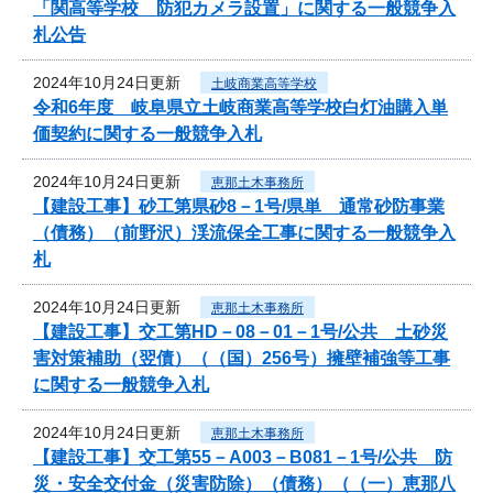
「関高等学校 防犯カメラ設置」に関する一般競争入
札公告
2024年10月24日更新
土岐商業高等学校
令和6年度 岐阜県立土岐商業高等学校白灯油購入単
価契約に関する一般競争入札
2024年10月24日更新
恵那土木事務所
【建設工事】砂工第県砂8－1号/県単 通常砂防事業
（債務）（前野沢）渓流保全工事に関する一般競争入
札
2024年10月24日更新
恵那土木事務所
【建設工事】交工第HD－08－01－1号/公共 土砂災
害対策補助（翌債）（（国）256号）擁壁補強等工事
に関する一般競争入札
2024年10月24日更新
恵那土木事務所
【建設工事】交工第55－A003－B081－1号/公共 防
災・安全交付金（災害防除）（債務）（（一）恵那八