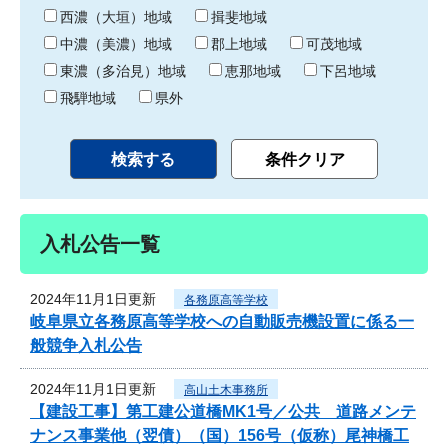
り
西濃（大垣）地域
揖斐地域
中濃（美濃）地域
郡上地域
可茂地域
東濃（多治見）地域
恵那地域
下呂地域
飛騨地域
県外
入札公告一覧
2024年11月1日更新
各務原高等学校
岐阜県立各務原高等学校への自動販売機設置に係る一
般競争入札公告
2024年11月1日更新
高山土木事務所
【建設工事】第工建公道橋MK1号／公共 道路メンテ
ナンス事業他（翌債）（国）156号（仮称）尾神橋工