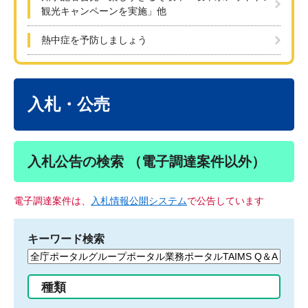
観光キャンペーンを実施」他
熱中症を予防しましょう
本
文
入札・公売
入札公告の検索 （電子調達案件以外）
電子調達案件は、
入札情報公開システム
で公告しています
キーワード検索
検
索
す
種類
る