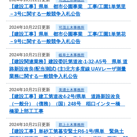
【建設工事】県単 都市公園事業 工事/工園1単第里
－3号に関する一般競争入札公告
2024年10月22日更新
可茂土木事務所
【建設工事】県単 都市公園事業 工事/工園1単第花
－9号に関する一般競争入札公告
2024年10月21日更新
岐阜土木事務所
【建設関連業務】建設委託第道改-1-32-A5号 県単 道
路新設改良(配当測試) (主)北方多度線 UAVレーザ測量
業務に関する一般競争入札公告
2024年10月21日更新
美濃土木事務所
【建設工事】建工第道改4-2号/県単 道路新設改良
（一般分）（債務）（国）248号 稲口インター橋
橋梁上部工工事
2024年10月21日更新
郡上土木事務所
【建設工事】単砂工第暮安緊土R6-1号/県単 緊急土