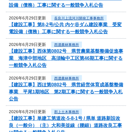
設備（債務）工事に関する一般競争入札公告
2026年6月29日更新
長良川上流河川開発工事事務所
【建設工事】第8-2号/公共 内ケ谷ダム建設事業 受変
電設備（債務）工事に関する一般競争入札公告
2026年6月29日更新
西濃農林事務所
【建設工事】西体第0802号 県営農業基盤整備促進事
業 海津中部地区 高須輪中工区第46期工事に関する
一般競争入札公告
2026年6月29日更新
西濃農林事務所
【建設工事】西ほ第0802号 県営経営体育成基盤整備
事業 平尾1期地区 第2期工事に関する一般競争入札
公告
2026年6月29日更新
郡上土木事務所
【建設工事】単建工第道改-5-8-1号 / 県単 道路新設改
良（一般分）（主）大和美並線（腰細）道路改良工事