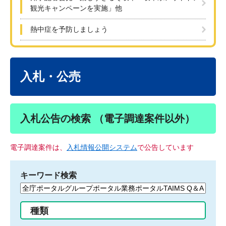
観光キャンペーンを実施」他
熱中症を予防しましょう
本
文
入札・公売
入札公告の検索 （電子調達案件以外）
電子調達案件は、
入札情報公開システム
で公告しています
キーワード検索
検
索
す
種類
る