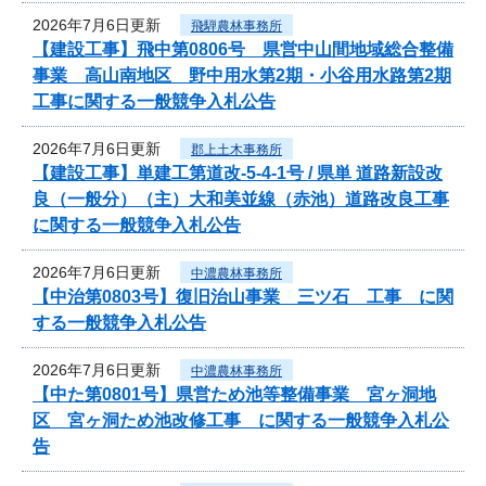
2026年7月6日更新
飛騨農林事務所
【建設工事】飛中第0806号 県営中山間地域総合整備
事業 高山南地区 野中用水第2期・小谷用水路第2期
工事に関する一般競争入札公告
2026年7月6日更新
郡上土木事務所
【建設工事】単建工第道改-5-4-1号 / 県単 道路新設改
良（一般分）（主）大和美並線（赤池）道路改良工事
に関する一般競争入札公告
2026年7月6日更新
中濃農林事務所
【中治第0803号】復旧治山事業 三ツ石 工事 に関
する一般競争入札公告
2026年7月6日更新
中濃農林事務所
【中た第0801号】県営ため池等整備事業 宮ヶ洞地
区 宮ヶ洞ため池改修工事 に関する一般競争入札公
告