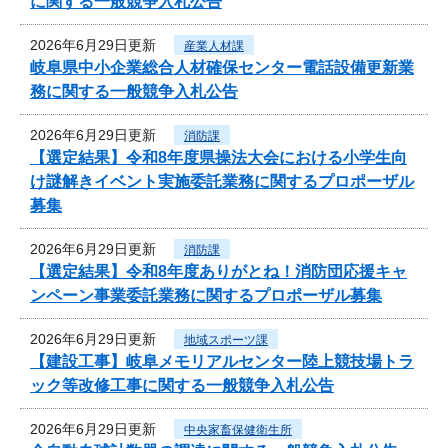
に関する一般競争入札公告
2026年6月29日更新
産業人材課
岐阜県中小企業総合人材確保センター電話設備更新業
務に関する一般競争入札公告
2026年6月29日更新
消防課
【選定結果】令和8年度県操法大会における小学生向
け謎解きイベント実施委託業務に関するプロポーザル
募集
2026年6月29日更新
消防課
【選定結果】令和8年度ありがとね！消防団応援キャ
ンペーン事業委託業務に関するプロポーザル募集
2026年6月29日更新
地域スポーツ課
【建設工事】岐阜メモリアルセンター陸上競技場トラ
ック等改修工事に関する一般競争入札公告
2026年6月29日更新
中央家畜保健衛生所