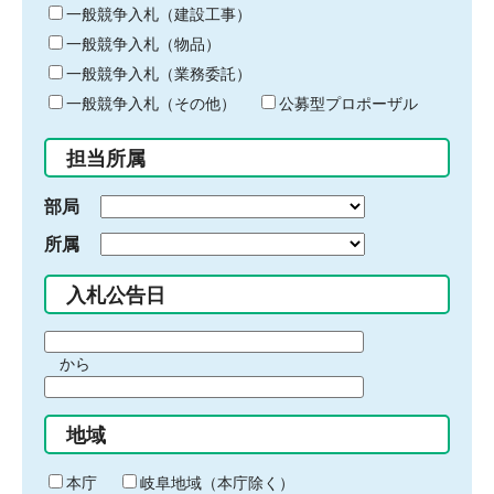
キ
一般競争入札（建設工事）
ー
一般競争入札（物品）
ワ
一般競争入札（業務委託）
ー
ド
一般競争入札（その他）
公募型プロポーザル
を
入
担当所属
力
部局
所属
入札公告日
期
から
間
期
の
間
始
地域
の
ま
終
り
わ
本庁
岐阜地域（本庁除く）