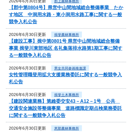
2026年6月30日更新
郡上農林事務所
【郡中第0804号】県営中山間地域総合整備事業 たか
す地区 中洞用水路・東小洞用水路工事に関する一般
競争入札公告
2026年6月30日更新
揖斐農林事務所
【建設工事】揖中第0801号 県営中山間地域総合整備
事業 揖斐川東部地区 名礼集落排水路第1期工事に関す
る一般競争入札公告
2026年6月30日更新
男女共同参画推進課
女性管理職登用拡大支援業務委託に関する一般競争入
札公告
2026年6月30日更新
揖斐土木事務所
【建設関連業務】第維委交安43－A12－1号 公共
交通安全施設等整備事業 道路標識定期点検業務委託
に関する一般競争入札公告
2026年6月30日更新
恵那農林事務所