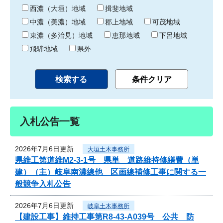
り
西濃（大垣）地域
揖斐地域
中濃（美濃）地域
郡上地域
可茂地域
東濃（多治見）地域
恵那地域
下呂地域
飛騨地域
県外
入札公告一覧
2026年7月6日更新
大垣土木事務所
県維工第道維M2-3-1号 県単 道路維持修繕費（単
建）（主）岐阜南濃線他 区画線補修工事に関する一
般競争入札公告
2026年7月6日更新
岐阜土木事務所
【建設工事】維持工事第R8-43-A039号 公共 防