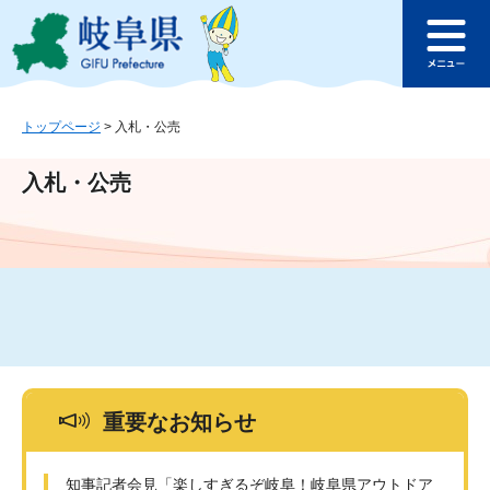
ペ
メ
このページの本文へ
ー
ニ
メ
ジ
ュ
ニ
の
ー
ュ
先
を
ー
頭
飛
トップページ
>
入札・公売
で
ば
す
し
入札・公売
。
て
本
文
へ
重要なお知らせ
知事記者会見「楽しすぎるぞ岐阜！岐阜県アウトドア