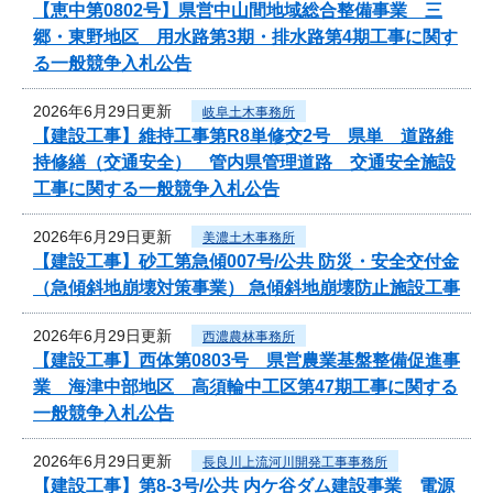
【恵中第0802号】県営中山間地域総合整備事業 三
郷・東野地区 用水路第3期・排水路第4期工事に関す
る一般競争入札公告
2026年6月29日更新
岐阜土木事務所
【建設工事】維持工事第R8単修交2号 県単 道路維
持修繕（交通安全） 管内県管理道路 交通安全施設
工事に関する一般競争入札公告
2026年6月29日更新
美濃土木事務所
【建設工事】砂工第急傾007号/公共 防災・安全交付金
（急傾斜地崩壊対策事業） 急傾斜地崩壊防止施設工事
2026年6月29日更新
西濃農林事務所
【建設工事】西体第0803号 県営農業基盤整備促進事
業 海津中部地区 高須輪中工区第47期工事に関する
一般競争入札公告
2026年6月29日更新
長良川上流河川開発工事事務所
【建設工事】第8-3号/公共 内ケ谷ダム建設事業 電源