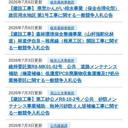
2026年7月6日更新
岐阜農林事務所
【建設工事】 県営かんがい排水事業（保全合理化型）
政田用水地区 第1号工事に関する一般競争入札公告
2026年7月6日更新
岐阜農林事務所
【建設工事】森林環境保全整備事業（山村強靭化林
道）林道伊自良～根尾線（根尾工区）開設工事に関す
る一般競争入札公告
2026年7月3日更新
岐阜土木事務所
維持委託第R8-MK01-02号 公共 道路メンテナンス
補助（橋梁補修）低濃度PCB廃棄物収集運搬及び処分
業務委託に関する一般競争入札公告
2026年7月3日更新
高山土木事務所
【建設工事】第工砂公メR8-10-2号／公共 砂防メン
テナンス事業補助 秋神川砂防えん堤補修工事に関す
る一般競争入札公告
2026年7月3日更新
公共建築課