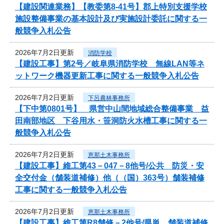
【建設関連業務】【教委第8-41号】郡上特別支援学校
施設整備事業の基本設計及び実施設計委託に関する一
般競争入札公告
2026年7月2日更新
消防学校
【建設工事】第2号／岐阜県消防学校 無線LAN等ネ
ットワーク機器更新工事に関する一般競争入札公告
2026年7月2日更新
下呂農林事務所
【下中第0801号】 県営中山間地域総合整備事業 益
田南部地区 下谷用水・笹洞防火水槽工事に関する一
般競争入札公告
2026年7月2日更新
恵那土木事務所
【建設工事】維工第43－047－8他号/公共 防災・安
全交付金（舗装道補修）他（（国）363号）舗装補修
工事に関する一般競争入札公告
2026年7月2日更新
恵那土木事務所
【建設工事】維工第R8舗修－2他号/県単 舗装道補修