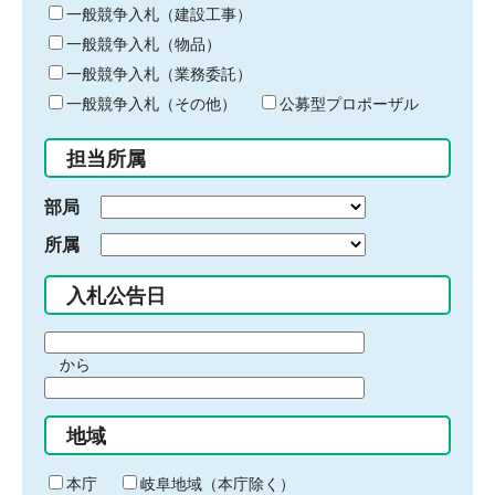
キ
一般競争入札（建設工事）
ー
一般競争入札（物品）
ワ
一般競争入札（業務委託）
ー
ド
一般競争入札（その他）
公募型プロポーザル
を
入
担当所属
力
部局
所属
入札公告日
期
から
間
期
の
間
始
地域
の
ま
終
り
わ
本庁
岐阜地域（本庁除く）