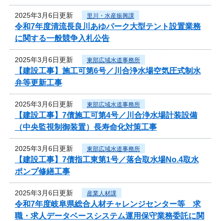
2025年3月6日更新
里川・水産振興課
令和7年度清流長良川あゆパーク大型テント設置業務
に関する一般競争入札公告
2025年3月6日更新
東部広域水道事務所
【建設工事】施工可第6号／川合浄水場空気圧式制水
弁等更新工事
2025年3月6日更新
東部広域水道事務所
【建設工事】7債施工可第4号／川合浄水場計装設備
（中央監視制御装置）長寿命化対策工事
2025年3月6日更新
東部広域水道事務所
【建設工事】7債指工東第1号／落合取水場No.4取水
ポンプ修繕工事
2025年3月6日更新
産業人材課
令和7年度岐阜県総合人材チャレンジセンター等 求
職・求人データベースシステム運用保守業務委託に関