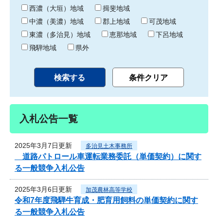
り
西濃（大垣）地域
揖斐地域
中濃（美濃）地域
郡上地域
可茂地域
東濃（多治見）地域
恵那地域
下呂地域
飛騨地域
県外
入札公告一覧
2025年3月7日更新
多治見土木事務所
道路パトロール車運転業務委託（単価契約）に関す
る一般競争入札公告
2025年3月6日更新
加茂農林高等学校
令和7年度飛騨牛育成・肥育用飼料の単価契約に関す
る一般競争入札公告