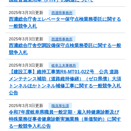
2025年3月3日更新
西濃県事務所
西濃総合庁舎エレベーター保守点検業務委託に関する
一般競争入札
2025年3月3日更新
西濃県事務所
西濃総合庁舎空調設備保守点検業務委託に関する一般
競争入札
2025年3月3日更新
岐阜土木事務所
【建設工事】維持工事第R6-MT01-02Z号 公共 道路
メンテナンス補助（道路維持修繕）（ゼロ県債）大須
トンネルほかトンネル補修工事に関する一般競争入札
公告
2025年3月3日更新
職員厚生課
令和7年度岐阜県職員一般定期・雇入時健康診断及び
特殊業務従事者健康診断実施業務（単価契約）に関す
る一般競争入札公告