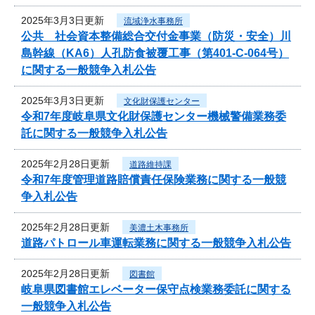
2025年3月3日更新
流域浄水事務所
公共 社会資本整備総合交付金事業（防災・安全）川
島幹線（KA6）人孔防食被覆工事（第401-C-064号）
に関する一般競争入札公告
2025年3月3日更新
文化財保護センター
令和7年度岐阜県文化財保護センター機械警備業務委
託に関する一般競争入札公告
2025年2月28日更新
道路維持課
令和7年度管理道路賠償責任保険業務に関する一般競
争入札公告
2025年2月28日更新
美濃土木事務所
道路パトロール車運転業務に関する一般競争入札公告
2025年2月28日更新
図書館
岐阜県図書館エレベーター保守点検業務委託に関する
一般競争入札公告