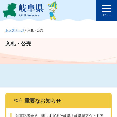
ペ
メ
このページの本文へ
ー
ニ
メ
ジ
ュ
ニ
の
ー
ュ
先
を
ー
頭
飛
トップページ
>
入札・公売
で
ば
す
し
入札・公売
。
て
本
文
へ
重要なお知らせ
知事記者会見「楽しすぎるぞ岐阜！岐阜県アウトドア