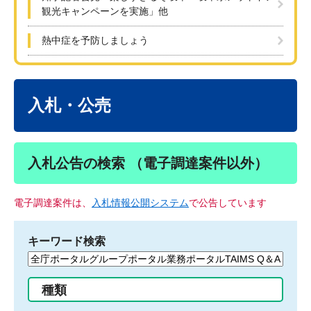
観光キャンペーンを実施」他
熱中症を予防しましょう
本
文
入札・公売
入札公告の検索 （電子調達案件以外）
電子調達案件は、
入札情報公開システム
で公告しています
キーワード検索
検
索
す
種類
る