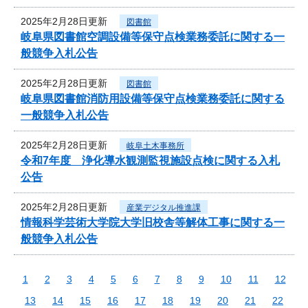
2025年2月28日更新
図書館
岐阜県図書館空調設備等保守点検業務委託に関する一
般競争入札公告
2025年2月28日更新
図書館
岐阜県図書館消防用設備等保守点検業務委託に関する
一般競争入札公告
2025年2月28日更新
岐阜土木事務所
令和7年度 浄化導水観測監視施設点検に関する入札
公告
2025年2月28日更新
産業デジタル推進課
情報科学芸術大学院大学旧校舎等解体工事に関する一
般競争入札公告
1
2
3
4
5
6
7
8
9
10
11
12
13
14
15
16
17
18
19
20
21
22