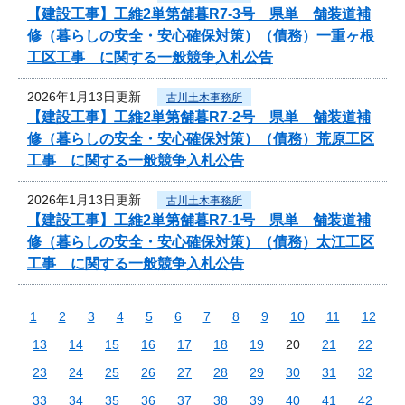
【建設工事】工維2単第舗暮R7-3号 県単 舗装道補
修（暮らしの安全・安心確保対策）（債務）一重ヶ根
工区工事 に関する一般競争入札公告
2026年1月13日更新
古川土木事務所
【建設工事】工維2単第舗暮R7-2号 県単 舗装道補
修（暮らしの安全・安心確保対策）（債務）荒原工区
工事 に関する一般競争入札公告
2026年1月13日更新
古川土木事務所
【建設工事】工維2単第舗暮R7-1号 県単 舗装道補
修（暮らしの安全・安心確保対策）（債務）太江工区
工事 に関する一般競争入札公告
1
2
3
4
5
6
7
8
9
10
11
12
13
14
15
16
17
18
19
20
21
22
23
24
25
26
27
28
29
30
31
32
33
34
35
36
37
38
39
40
41
42