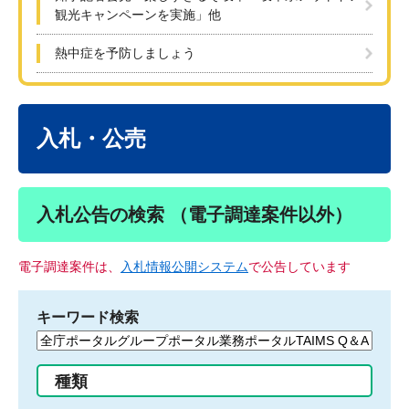
観光キャンペーンを実施」他
熱中症を予防しましょう
本
文
入札・公売
入札公告の検索 （電子調達案件以外）
電子調達案件は、
入札情報公開システム
で公告しています
キーワード検索
検
索
す
種類
る