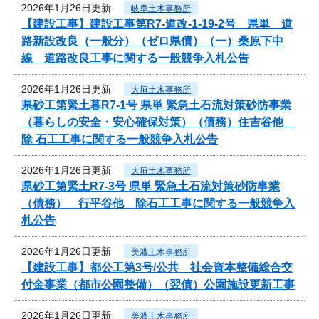
2026年1月26日更新
岐阜土木事務所
【建設工事】建設工事第R7-道改-1-19-2号 県単 道
路新設改良（一般分）（ゼロ県債）（一）桑原下中
線 道路改良工事に関する一般競争入札公告
2026年1月26日更新
大垣土木事務所
県砂工第緊土暮R7-1号 県単 緊急土石流対策砂防事業
（暮らしの安全・安心確保対策）（債務）住吉谷他
除 石工工事に関する一般競争入札公告
2026年1月26日更新
大垣土木事務所
県砂工第緊土R7-3号 県単 緊急土石流対策砂防事業
（債務） 行平谷他 除石工工事に関する一般競争入
札公告
2026年1月26日更新
美濃土木事務所
【建設工事】都公工第3号/公共 社会資本整備総合交
付金事業（都市公園整備）（翌債）公園施設更新工事
2026年1月26日更新
美濃土木事務所