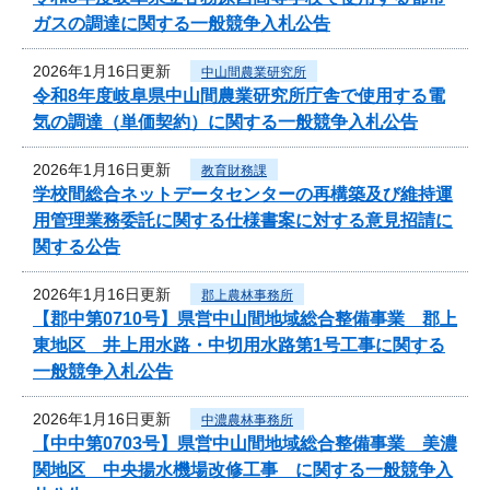
ガスの調達に関する一般競争入札公告
2026年1月16日更新
中山間農業研究所
令和8年度岐阜県中山間農業研究所庁舎で使用する電
気の調達（単価契約）に関する一般競争入札公告
2026年1月16日更新
教育財務課
学校間総合ネットデータセンターの再構築及び維持運
用管理業務委託に関する仕様書案に対する意見招請に
関する公告
2026年1月16日更新
郡上農林事務所
【郡中第0710号】県営中山間地域総合整備事業 郡上
東地区 井上用水路・中切用水路第1号工事に関する
一般競争入札公告
2026年1月16日更新
中濃農林事務所
【中中第0703号】県営中山間地域総合整備事業 美濃
関地区 中央揚水機場改修工事 に関する一般競争入