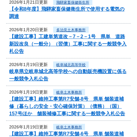
2026年1月21日更新
飛騨家畜保健衛生所
【令和8年度】飛騨家畜保健衛生所で使用する電気の
調達
2026年1月20日更新
多治見土木事務所
【建設工事】工建単第道改－7－2－1号 県単 道路
新設改良（一般分）（翌債）工事に関する一般競争入
札公告
2026年1月19日更新
岐阜城北高等学校
岐阜県立岐阜城北高等学校への自動販売機設置に係る
一般競争入札公告
2026年1月19日更新
岐阜土木事務所
【建設工事】維持工事第R7安舗-8号 県単 舗装道補
修（暮らしの安全・安心確保対策）（債務）（国）
157号ほか 舗装補修工事に関する一般競争入札公告
2026年1月19日更新
岐阜土木事務所
【建設工事】維持工事第R7安舗-6号 県単 舗装道補