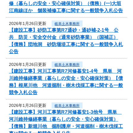
修（暮らしの安全・安心確保対策）（債務）(一)大垣
江南線ほか 舗装補修工事に関する一般競争入札公告
2026年1月26日更新
岐阜土木事務所
【建設工事】砂防工事第R7通砂・通砂補-2-1号 公
共 防災・安全交付金（通常砂防事業）（国補正）
【債務】団地洞 砂防堰堤工事に関する一般競争入札
公告
2026年1月26日更新
岐阜土木事務所
【建設工事】河川工事第R7河修暮安1-4号 県単 河
川維持修繕事業（暮らしの安全・安心確保対策）【債
務】根尾川他 河道掘削・樹木伐採工事に関する一般
競争入札公告
2026年1月26日更新
岐阜土木事務所
【建設工事】河川工事第R7河修暮安1-3他号 県単
河川維持修繕事業（暮らしの安全・安心確保対策）
【債務】新堀川他 掘削護岸・河道掘削・樹木伐採工