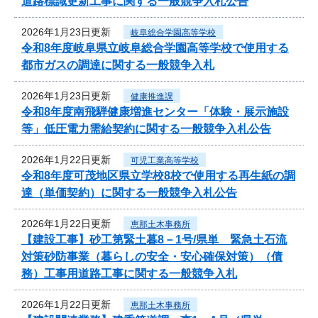
道路標識更新工事に関する一般競争入札公告
2026年1月23日更新
岐阜総合学園高等学校
令和8年度岐阜県立岐阜総合学園高等学校で使用する
都市ガスの調達に関する一般競争入札
2026年1月23日更新
健康推進課
令和8年度南飛騨健康増進センター「体験・展示施設
等」低圧電力需給契約に関する一般競争入札公告
2026年1月22日更新
可児工業高等学校
令和8年度可茂地区県立学校8校で使用する再生紙の調
達（単価契約）に関する一般競争入札公告
2026年1月22日更新
恵那土木事務所
【建設工事】砂工第緊土暮8－1号/県単 緊急土石流
対策砂防事業（暮らしの安全・安心確保対策）（債
務）工事用道路工事に関する一般競争入札
2026年1月22日更新
恵那土木事務所