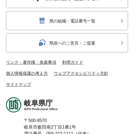
県の組織・電話番号一覧
県政へのご意見・ご提案
リンク・著作権・免責事項
利用ガイド
個人情報保護の考え方
ウェブアクセシビリティ方針
サイトマップ
岐阜県庁
GIFU Prefectural Office
〒500-8570
岐阜市薮田南2丁目1番1号
電話番号 058-272-1111（代表）