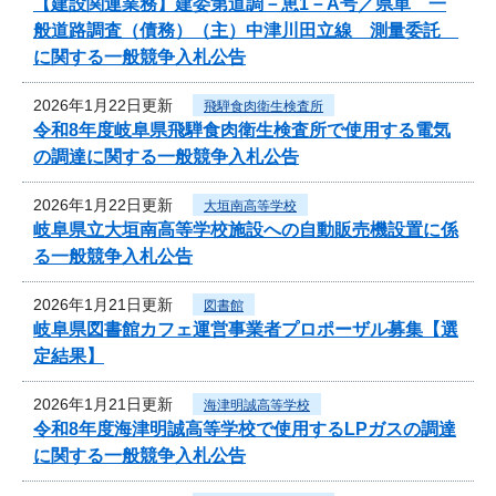
【建設関連業務】建委第道調－恵1－A号／県単 一
般道路調査（債務）（主）中津川田立線 測量委託
に関する一般競争入札公告
2026年1月22日更新
飛騨食肉衛生検査所
令和8年度岐阜県飛騨食肉衛生検査所で使用する電気
の調達に関する一般競争入札公告
2026年1月22日更新
大垣南高等学校
岐阜県立大垣南高等学校施設への自動販売機設置に係
る一般競争入札公告
2026年1月21日更新
図書館
岐阜県図書館カフェ運営事業者プロポーザル募集【選
定結果】
2026年1月21日更新
海津明誠高等学校
令和8年度海津明誠高等学校で使用するLPガスの調達
に関する一般競争入札公告