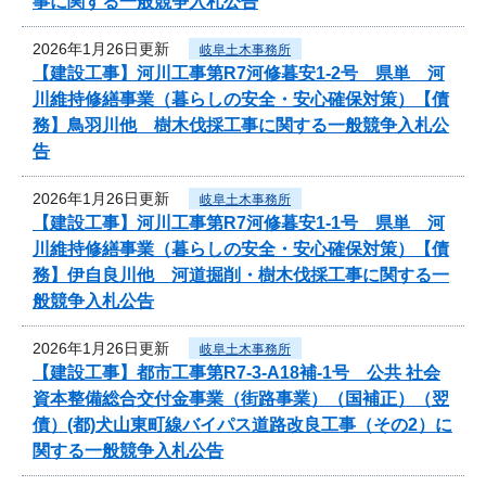
事に関する一般競争入札公告
2026年1月26日更新
岐阜土木事務所
【建設工事】河川工事第R7河修暮安1-2号 県単 河
川維持修繕事業（暮らしの安全・安心確保対策）【債
務】鳥羽川他 樹木伐採工事に関する一般競争入札公
告
2026年1月26日更新
岐阜土木事務所
【建設工事】河川工事第R7河修暮安1-1号 県単 河
川維持修繕事業（暮らしの安全・安心確保対策）【債
務】伊自良川他 河道掘削・樹木伐採工事に関する一
般競争入札公告
2026年1月26日更新
岐阜土木事務所
【建設工事】都市工事第R7-3-A18補-1号 公共 社会
資本整備総合交付金事業（街路事業）（国補正）（翌
債）(都)犬山東町線バイパス道路改良工事（その2）に
関する一般競争入札公告