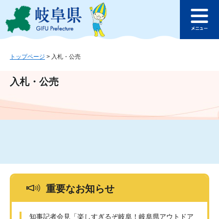
ペ
メ
このページの本文へ
ー
ニ
メ
ジ
ュ
ニ
の
ー
ュ
先
を
ー
頭
飛
トップページ
>
入札・公売
で
ば
す
し
入札・公売
。
て
本
文
へ
重要なお知らせ
知事記者会見「楽しすぎるぞ岐阜！岐阜県アウトドア