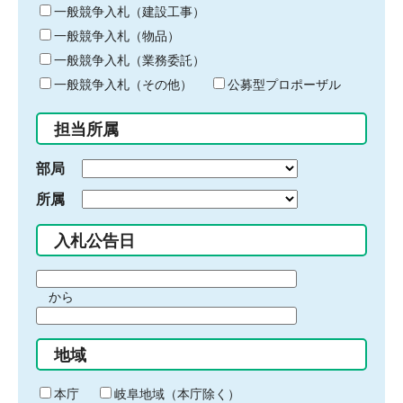
キ
一般競争入札（建設工事）
ー
一般競争入札（物品）
ワ
一般競争入札（業務委託）
ー
ド
一般競争入札（その他）
公募型プロポーザル
を
入
担当所属
力
部局
所属
入札公告日
期
から
間
期
の
間
始
地域
の
ま
終
り
わ
本庁
岐阜地域（本庁除く）