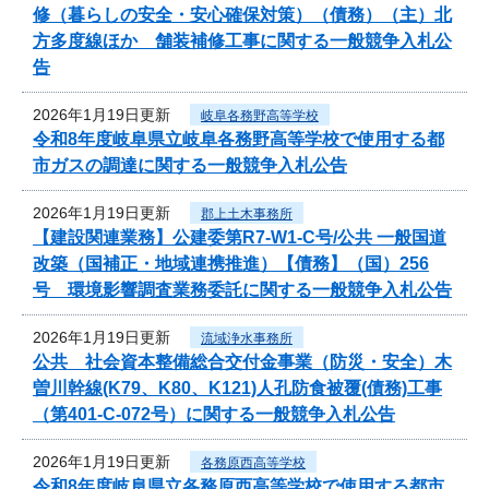
修（暮らしの安全・安心確保対策）（債務）（主）北
方多度線ほか 舗装補修工事に関する一般競争入札公
告
2026年1月19日更新
岐阜各務野高等学校
令和8年度岐阜県立岐阜各務野高等学校で使用する都
市ガスの調達に関する一般競争入札公告
2026年1月19日更新
郡上土木事務所
【建設関連業務】公建委第R7-W1-C号/公共 一般国道
改築（国補正・地域連携推進）【債務】（国）256
号 環境影響調査業務委託に関する一般競争入札公告
2026年1月19日更新
流域浄水事務所
公共 社会資本整備総合交付金事業（防災・安全）木
曽川幹線(K79、K80、K121)人孔防食被覆(債務)工事
（第401-C-072号）に関する一般競争入札公告
2026年1月19日更新
各務原西高等学校
令和8年度岐阜県立各務原西高等学校で使用する都市