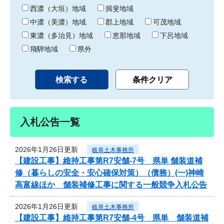
り
西濃（大垣）地域
揖斐地域
中濃（美濃）地域
郡上地域
可茂地域
東濃（多治見）地域
恵那地域
下呂地域
飛騨地域
県外
入札公告一覧
2026年1月26日更新
岐阜土木事務所
【建設工事】維持工事第R7安舗-7号 県単 舗装道補
修（暮らしの安全・安心確保対策）（債務）(一)神崎
高富線ほか 舗装補修工事に関する一般競争入札公告
2026年1月26日更新
岐阜土木事務所
【建設工事】維持工事第R7安舗-4号 県単 舗装道補