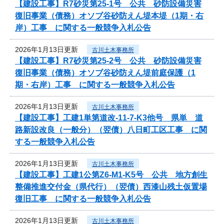
【建設工事】R7砂災第25-1号 公共 砂防設備災害
復旧事業（債務）オソブ谷砂防えん堤本堤（1期・右
岸）工事 に関する一般競争入札公告
2026年1月13日更新
古川土木事務所
【建設工事】R7砂災第25-2号 公共 砂防設備災害
復旧事業（債務）オソブ谷砂防えん堤前庭保護（1
期・右岸）工事 に関する一般競争入札公告
2026年1月13日更新
古川土木事務所
【建設工事】工建1単第道改-11-7-K3他号 県単 道
路新設改良（一般分）（翌債）八日町工区工事 に関
する一般競争入札公告
2026年1月13日更新
古川土木事務所
【建設工事】工建1公第Z6-M1-K5号 公共 地方創生
整備推進交付金（県代行）（翌債）西漆山残土仮置場
復旧工事 に関する一般競争入札公告
2026年1月13日更新
古川土木事務所