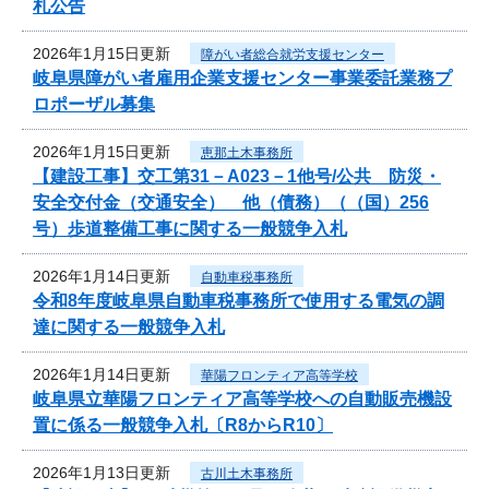
札公告
2026年1月15日更新
障がい者総合就労支援センター
岐阜県障がい者雇用企業支援センター事業委託業務プ
ロポーザル募集
2026年1月15日更新
恵那土木事務所
【建設工事】交工第31－A023－1他号/公共 防災・
安全交付金（交通安全） 他（債務）（（国）256
号）歩道整備工事に関する一般競争入札
2026年1月14日更新
自動車税事務所
令和8年度岐阜県自動車税事務所で使用する電気の調
達に関する一般競争入札
2026年1月14日更新
華陽フロンティア高等学校
岐阜県立華陽フロンティア高等学校への自動販売機設
置に係る一般競争入札〔R8からR10〕
2026年1月13日更新
古川土木事務所