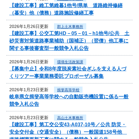
【建設工事】維工第維暮1他号/県単 道路維持修繕
（暮安）他（債務）道路施設修繕工事
2026年1月26日更新
郡上土木事務所
【建設工事】公交工第HD－05－01－h1他号/公共 土
砂災害対策道路事業補助（国補正）（翌債）他工事に
関する事後審査型一般競争入札公告
2026年1月26日更新
環境生活政策課
【募集中止】令和8年度脱炭素社会ぎふを支える人づ
くりツアー事業業務委託プロポーザル募集
2026年1月23日更新
揖斐高等学校
岐阜県立揖斐高等学校への自動販売機設置に係る一般
競争入札公告
2026年1月23日更新
高山土木事務所
【建設工事】第工交公安43-A037-10号／公共 防災・
安全交付金（交通安全）（債務）一般国道158号他