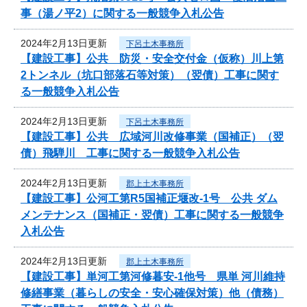
事（湯ノ平2）に関する一般競争入札公告
2024年2月13日更新
下呂土木事務所
【建設工事】公共 防災・安全交付金（仮称）川上第
2トンネル（坑口部落石等対策）（翌債）工事に関す
る一般競争入札公告
2024年2月13日更新
下呂土木事務所
【建設工事】公共 広域河川改修事業（国補正）（翌
債）飛騨川 工事に関する一般競争入札公告
2024年2月13日更新
郡上土木事務所
【建設工事】公河工第R5国補正堰改-1号 公共 ダム
メンテナンス（国補正・翌債）工事に関する一般競争
入札公告
2024年2月13日更新
郡上土木事務所
【建設工事】単河工第河修暮安-1他号 県単 河川維持
修繕事業（暮らしの安全・安心確保対策）他（債務）