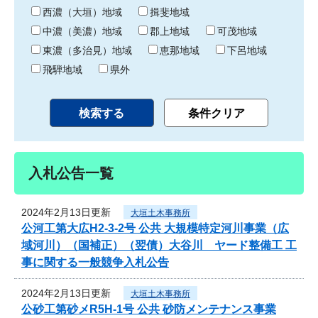
り
西濃（大垣）地域
揖斐地域
中濃（美濃）地域
郡上地域
可茂地域
東濃（多治見）地域
恵那地域
下呂地域
飛騨地域
県外
入札公告一覧
2024年2月13日更新
大垣土木事務所
公河工第大広H2-3-2号 公共 大規模特定河川事業（広
域河川）（国補正）（翌債）大谷川 ヤード整備工 工
事に関する一般競争入札公告
2024年2月13日更新
大垣土木事務所
公砂工第砂メR5H-1号 公共 砂防メンテナンス事業