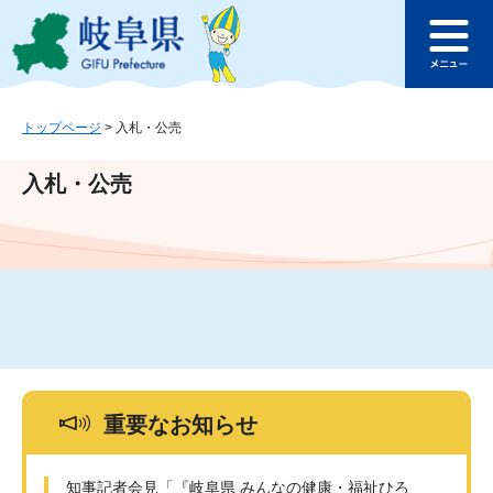
ペ
メ
このページの本文へ
ー
ニ
メ
ジ
ュ
ニ
の
ー
ュ
先
を
ー
頭
飛
トップページ
>
入札・公売
で
ば
す
し
入札・公売
。
て
本
文
へ
重要なお知らせ
知事記者会見「『岐阜県 みんなの健康・福祉ひろ