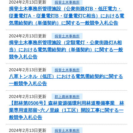
2024年2月13日更新
揖斐土木事務所
揖斐土木事務所管理施設（公衆街路灯B・低圧電力・
従量電灯A・従量電灯B・従量電灯C相当）における電
気需給契約（単価契約）に関する一般競争入札公告
2024年2月13日更新
揖斐土木事務所
揖斐土木事務所管理施設（定額電灯・公衆街路灯A相
当）における電気需給契約（単価契約）に関する一般
競争入札公告
2024年2月13日更新
揖斐土木事務所
八草トンネル（低圧）における電気需給契約に関する
一般競争入札公告
2024年2月13日更新
郡上農林事務所
【郡林第0506号】森林資源循環利用林道整備事業 林
業専用道那留~六ノ里線（1工区）開設工事に関する一
般競争入札公告
2024年2月13日更新
揖斐土木事務所