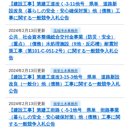
【建設工事】第建工道改く-3-11他号 県単 道路新
設改良（暮らしの安全・安心確保対策）他（債務）工
事に関する一般競争入札公告
2024年2月13日更新
流域浄水事務所
公共 社会資本整備総合交付金事業（防災・安全）
（重点）（債務）水処理施設（9池・反応槽）耐震対
策工事（第101-C-051-2号）に関する一般競争入札公
告
2024年2月13日更新
揖斐土木事務所
【建設工事】第建工道改3-15-3他号 県単 道路新設
改良（一般分）他（債務）工事に関する一般競争入札
公告
2024年2月13日更新
揖斐土木事務所
【建設工事】第建工街路く-5-1他号 県単 街路事業
（暮らしの安全・安心確保対策）他（債務）工事に関
する一般競争入札公告