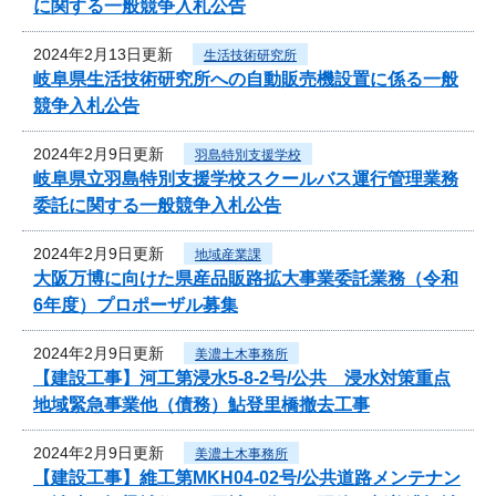
に関する一般競争入札公告
2024年2月13日更新
生活技術研究所
岐阜県生活技術研究所への自動販売機設置に係る一般
競争入札公告
2024年2月9日更新
羽島特別支援学校
岐阜県立羽島特別支援学校スクールバス運行管理業務
委託に関する一般競争入札公告
2024年2月9日更新
地域産業課
大阪万博に向けた県産品販路拡大事業委託業務（令和
6年度）プロポーザル募集
2024年2月9日更新
美濃土木事務所
【建設工事】河工第浸水5-8-2号/公共 浸水対策重点
地域緊急事業他（債務）鮎登里橋撤去工事
2024年2月9日更新
美濃土木事務所
【建設工事】維工第MKH04-02号/公共道路メンテナン