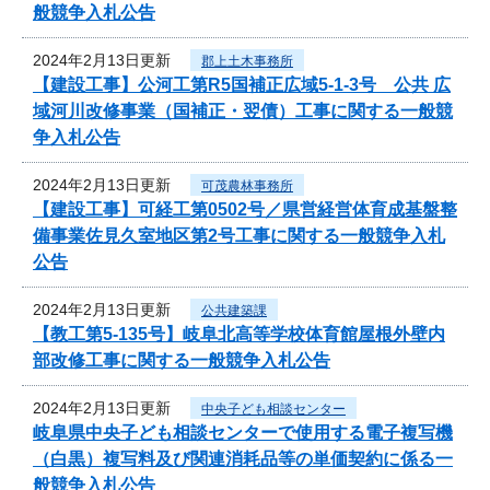
般競争入札公告
2024年2月13日更新
郡上土木事務所
【建設工事】公河工第R5国補正広域5-1-3号 公共 広
域河川改修事業（国補正・翌債）工事に関する一般競
争入札公告
2024年2月13日更新
可茂農林事務所
【建設工事】可経工第0502号／県営経営体育成基盤整
備事業佐見久室地区第2号工事に関する一般競争入札
公告
2024年2月13日更新
公共建築課
【教工第5-135号】岐阜北高等学校体育館屋根外壁内
部改修工事に関する一般競争入札公告
2024年2月13日更新
中央子ども相談センター
岐阜県中央子ども相談センターで使用する電子複写機
（白黒）複写料及び関連消耗品等の単価契約に係る一
般競争入札公告