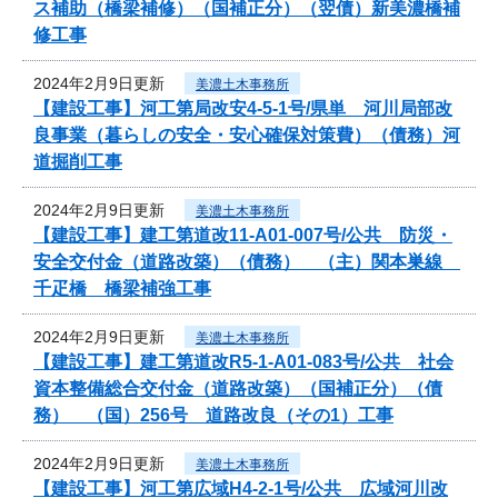
ス補助（橋梁補修）（国補正分）（翌債）新美濃橋補
修工事
2024年2月9日更新
美濃土木事務所
【建設工事】河工第局改安4-5-1号/県単 河川局部改
良事業（暮らしの安全・安心確保対策費）（債務）河
道掘削工事
2024年2月9日更新
美濃土木事務所
【建設工事】建工第道改11-A01-007号/公共 防災・
安全交付金（道路改築）（債務） （主）関本巣線
千疋橋 橋梁補強工事
2024年2月9日更新
美濃土木事務所
【建設工事】建工第道改R5-1-A01-083号/公共 社会
資本整備総合交付金（道路改築）（国補正分）（債
務） （国）256号 道路改良（その1）工事
2024年2月9日更新
美濃土木事務所
【建設工事】河工第広域H4-2-1号/公共 広域河川改