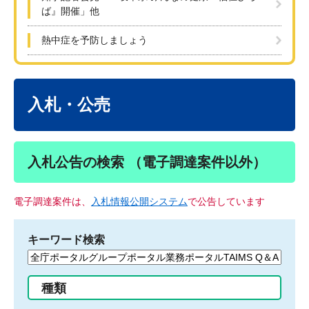
ば』開催」他
熱中症を予防しましょう
本
文
入札・公売
入札公告の検索 （電子調達案件以外）
電子調達案件は、
入札情報公開システム
で公告しています
キーワード検索
検
索
す
種類
る