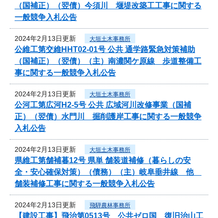
（国補正）（翌債）今須川 堰堤改築工工事に関する
一般競争入札公告
2024年2月13日更新
大垣土木事務所
公維工第交維HHT02-01号 公共 通学路緊急対策補助
（国補正）（翌債）（主）南濃関ケ原線 歩道整備工
事に関する一般競争入札公告
2024年2月13日更新
大垣土木事務所
公河工第広河H2-5号 公共 広域河川改修事業（国補
正）（翌債）水門川 掘削護岸工事に関する一般競争
入札公告
2024年2月13日更新
大垣土木事務所
県維工第舗補暮12号 県単 舗装道補修（暮らしの安
全・安心確保対策）（債務）（主）岐阜垂井線 他
舗装補修工事に関する一般競争入札公告
2024年2月13日更新
飛騨農林事務所
【建設工事】飛治第0513号 公共ゼロ国 復旧治山工