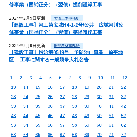
修事業（国補正分）（翌債）掘削護岸工事
2024年2月9日更新
美濃土木事務所
【建設工事】河工第広域H4-1-2号/公共 広域河川改
修事業（国補正分）（翌債）築堤護岸工事
2024年2月9日更新
揖斐農林事務所
【建設工事】揖治第0519号 予防治山事業 前平地
区 工事に関する一般競争入札公告
1
2
3
4
5
6
7
8
9
10
11
12
13
14
15
16
17
18
19
20
21
22
23
24
25
26
27
28
29
30
31
32
33
34
35
36
37
38
39
40
41
42
43
44
45
46
47
48
49
50
51
52
53
54
55
56
57
58
59
60
61
62
63
64
65
66
67
68
69
70
71
72