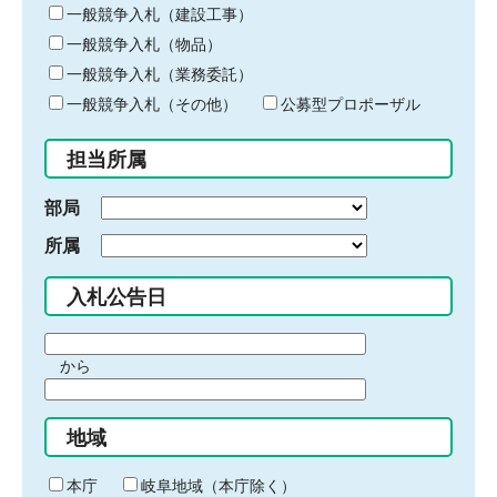
キ
一般競争入札（建設工事）
ー
一般競争入札（物品）
ワ
一般競争入札（業務委託）
ー
ド
一般競争入札（その他）
公募型プロポーザル
を
入
担当所属
力
部局
所属
入札公告日
期
から
間
期
の
間
始
地域
の
ま
終
り
わ
本庁
岐阜地域（本庁除く）