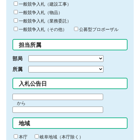
キ
一般競争入札（建設工事）
ー
一般競争入札（物品）
ワ
一般競争入札（業務委託）
ー
ド
一般競争入札（その他）
公募型プロポーザル
を
入
担当所属
力
部局
所属
入札公告日
期
から
間
期
の
間
始
地域
の
ま
終
り
わ
本庁
岐阜地域（本庁除く）