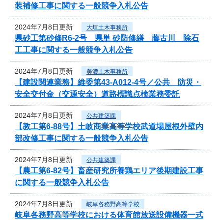
装補修工事に関する一般競争入札公告
2024年7月8日更新
大垣土木事務所
県砂工第砂修R6-2号 県単 砂防修繕 藤古川 除石
工工事に関する一般競争入札公告
2024年7月8日更新
美濃土木事務所
【建設関連業務】維委第43-A012-4号／公共 防災・
安全交付金（交通安全）道路標識点検業務委託
2024年7月8日更新
公共建築課
【教工第6-88号】土岐商業高等学校武道場屋根外壁内
部改修工事に関する一般競争入札公告
2024年7月8日更新
公共建築課
【農工第6-82号】畜産研究所養鶏エリア後期建設工事
に関する一般競争入札公告
2024年7月8日更新
岐阜各務野高等学校
岐阜各務野高等学校における体育館放送設備機器一式