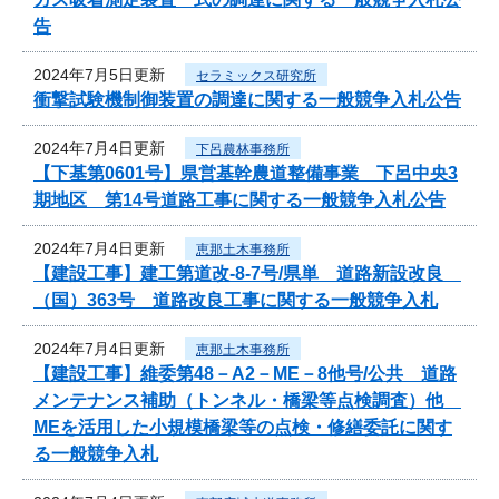
告
2024年7月5日更新
セラミックス研究所
衝撃試験機制御装置の調達に関する一般競争入札公告
2024年7月4日更新
下呂農林事務所
【下基第0601号】県営基幹農道整備事業 下呂中央3
期地区 第14号道路工事に関する一般競争入札公告
2024年7月4日更新
恵那土木事務所
【建設工事】建工第道改-8-7号/県単 道路新設改良
（国）363号 道路改良工事に関する一般競争入札
2024年7月4日更新
恵那土木事務所
【建設工事】維委第48－A2－ME－8他号/公共 道路
メンテナンス補助（トンネル・橋梁等点検調査）他
MEを活用した小規模橋梁等の点検・修繕委託に関す
る一般競争入札