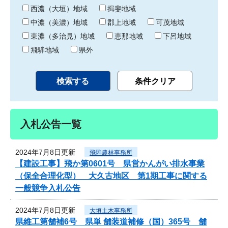
り
西濃（大垣）地域
揖斐地域
中濃（美濃）地域
郡上地域
可茂地域
東濃（多治見）地域
恵那地域
下呂地域
飛騨地域
県外
入札公告一覧
2024年7月8日更新
飛騨農林事務所
【建設工事】飛か第0601号 県営かんがい排水事業
（保全合理化型） 大久古地区 第1期工事に関する
一般競争入札公告
2024年7月8日更新
大垣土木事務所
県維工第舗補6号 県単 舗装道補修（国）365号 舗