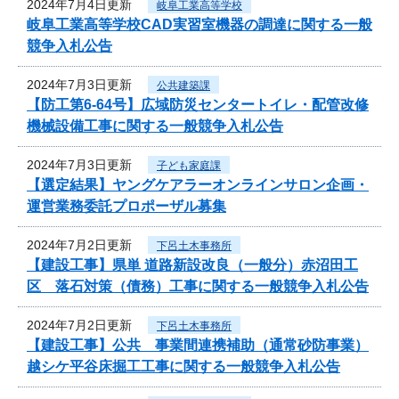
2024年7月4日更新
岐阜工業高等学校
岐阜工業高等学校CAD実習室機器の調達に関する一般
競争入札公告
2024年7月3日更新
公共建築課
【防工第6-64号】広域防災センタートイレ・配管改修
機械設備工事に関する一般競争入札公告
2024年7月3日更新
子ども家庭課
【選定結果】ヤングケアラーオンラインサロン企画・
運営業務委託プロポーザル募集
2024年7月2日更新
下呂土木事務所
【建設工事】県単 道路新設改良（一般分）赤沼田工
区 落石対策（債務）工事に関する一般競争入札公告
2024年7月2日更新
下呂土木事務所
【建設工事】公共 事業間連携補助（通常砂防事業）
越シケ平谷床掘工工事に関する一般競争入札公告