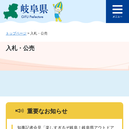
ペ
メ
このページの本文へ
ー
ニ
メ
ジ
ュ
ニ
の
ー
ュ
先
を
ー
頭
飛
トップページ
>
入札・公売
で
ば
す
し
入札・公売
。
て
本
文
へ
重要なお知らせ
知事記者会見「楽しすぎるぞ岐阜！岐阜県アウトドア