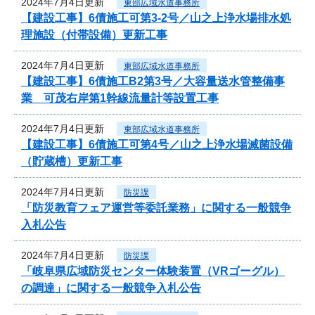
2024年7月4日更新
東部広域水道事務所
【建設工事】6債施工可第3-2号／山之上浄水場排水処
理施設（付帯設備）更新工事
2024年7月4日更新
東部広域水道事務所
【建設工事】6債施工B2第3号／大容量送水管整備事
業 可茂右岸第1幹線流量計等設置工事
2024年7月4日更新
東部広域水道事務所
【建設工事】6債施工可第4号／山之上浄水場滅菌設備
（貯蔵槽）更新工事
2024年7月4日更新
防災課
「防災教育フェア運営等委託業務」に関する一般競争
入札公告
2024年7月4日更新
防災課
「岐阜県広域防災センター体験装置（VRゴーグル）
の調達」に関する一般競争入札公告