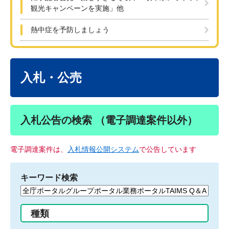
観光キャンペーンを実施」他
熱中症を予防しましょう
本
文
入札・公売
入札公告の検索 （電子調達案件以外）
電子調達案件は、
入札情報公開システム
で公告しています
キーワード検索
検
索
す
種類
る