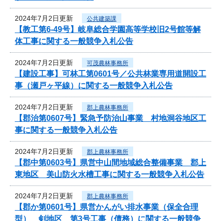
2024年7月2日更新
公共建築課
【教工第6-49号】岐阜総合学園高等学校旧2号館等解
体工事に関する一般競争入札公告
2024年7月2日更新
可茂農林事務所
【建設工事】可林工第0601号／公共林業専用道開設工
事（瀬戸ヶ平線）に関する一般競争入札公告
2024年7月2日更新
郡上農林事務所
【郡治第0607号】緊急予防治山事業 村地洞谷地区工
事に関する一般競争入札公告
2024年7月2日更新
郡上農林事務所
【郡中第0603号】県営中山間地域総合整備事業 郡上
東地区 美山防火水槽工事に関する一般競争入札公告
2024年7月2日更新
郡上農林事務所
【郡か第0601号】県営かんがい排水事業（保全合理
型） 剣地区 第3号工事（債務）に関する一般競争