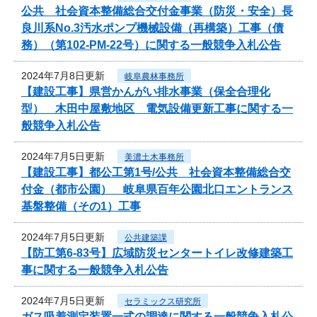
公共 社会資本整備総合交付金事業（防災・安全）長
良川系No.3汚水ポンプ機械設備（再構築）工事（債
務）（第102-PM-22号）に関する一般競争入札公告
2024年7月8日更新
岐阜農林事務所
【建設工事】県営かんがい排水事業（保全合理化
型） 木田中屋敷地区 電気設備更新工事に関する一
般競争入札公告
2024年7月5日更新
美濃土木事務所
【建設工事】都公工第1号/公共 社会資本整備総合交
付金（都市公園） 岐阜県百年公園北口エントランス
基盤整備（その1）工事
2024年7月5日更新
公共建築課
【防工第6-83号】広域防災センタートイレ改修建築工
事に関する一般競争入札公告
2024年7月5日更新
セラミックス研究所
ガス吸着測定装置一式の調達に関する一般競争入札公